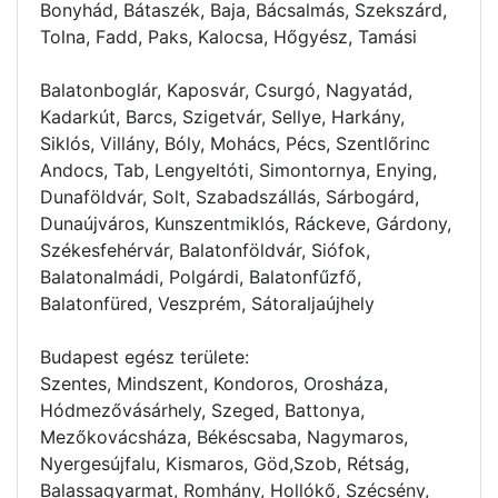
Bonyhád, Bátaszék, Baja, Bácsalmás, Szekszárd,
Tolna, Fadd, Paks, Kalocsa, Hőgyész, Tamási
Balatonboglár, Kaposvár, Csurgó, Nagyatád,
Kadarkút, Barcs, Szigetvár, Sellye, Harkány,
Siklós, Villány, Bóly, Mohács, Pécs, Szentlőrinc
Andocs, Tab, Lengyeltóti, Simontornya, Enying,
Dunaföldvár, Solt, Szabadszállás, Sárbogárd,
Dunaújváros, Kunszentmiklós, Ráckeve, Gárdony,
Székesfehérvár, Balatonföldvár, Siófok,
Balatonalmádi, Polgárdi, Balatonfűzfő,
Balatonfüred, Veszprém, Sátoraljaújhely
Budapest egész területe:
Szentes, Mindszent, Kondoros, Orosháza,
Hódmezővásárhely, Szeged, Battonya,
Mezőkovácsháza, Békéscsaba, Nagymaros,
Nyergesújfalu, Kismaros, Göd,Szob, Rétság,
Balassagyarmat, Romhány, Hollókő, Szécsény,