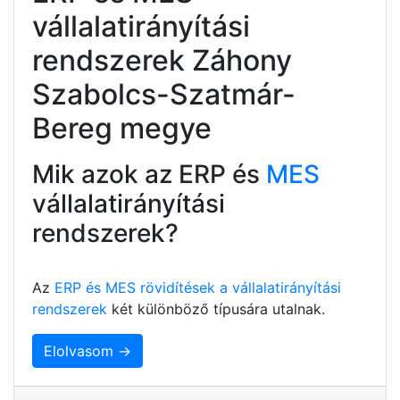
vállalatirányítási
rendszerek Záhony
Szabolcs-Szatmár-
Bereg megye
Mik azok az ERP és
MES
vállalatirányítási
rendszerek?
Az
ERP és MES rövidítések a vállalatirányítási
rendszerek
két különböző típusára utalnak.
Elolvasom →