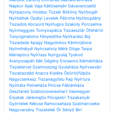
Napkor
Ajak
Vaja
Kállósemjén
Gávavencsellő
Nyírpazony
Hodász
Tuzsér
Bököny
Nyírbogát
Nyírbéltek
Ópályi
Levelek
Pátroha
Nyírbogdány
Tiszadob
Kocsord
Nyírlugos
Szakoly
Porcsalma
Nyírmeggyes
Tornyospálca
Tiszaeszlár
Ófehértó
Tunyogmatolcs
Fényeslitke
Nyírkarász
Buj
Tiszadada
Apagy
Nagydobos
Kántorjánosi
Nyírmihálydi
Nyírcsaholy
Mérk
Döge
Tarpa
Máriapócs
Nyírtass
Nyírgyulaj
Tyukod
Aranyosapáti
Kék
Gégény
Encsencs
Kálmánháza
Tiszabercel
Szamosszeg
Gyulaháza
Nyírvasvári
Tiszabezdéd
Anarcs
Kisléta
Ököritófülpös
Nagycserkesz
Tiszanagyfalu
Pap
Nyírtura
Nyírkáta
Petneháza
Piricse
Fábiánháza
Geszteréd
Szabolcsveresmart
Vasmegyer
Érpatak
Jánkmajtis
Pócspetri
Tiszakanyár
Győrtelek
Kékcse
Ramocsaháza
Szatmárcseke
Nagyvarsány
Tiszatelek
Őr
Sényő
Biri