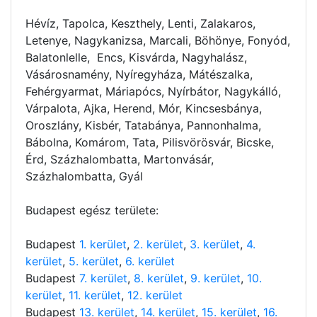
Hévíz, Tapolca, Keszthely, Lenti, Zalakaros,
Letenye, Nagykanizsa, Marcali, Böhönye, Fonyód,
Balatonlelle, Encs, Kisvárda, Nagyhalász,
Vásárosnamény, Nyíregyháza, Mátészalka,
Fehérgyarmat, Máriapócs, Nyírbátor, Nagykálló,
Várpalota, Ajka, Herend, Mór, Kincsesbánya,
Oroszlány, Kisbér, Tatabánya, Pannonhalma,
Bábolna, Komárom, Tata, Pilisvörösvár, Bicske,
Érd, Százhalombatta, Martonvásár,
Százhalombatta, Gyál
Budapest egész területe:
Budapest
1. kerület
,
2. kerület
,
3. kerület
,
4.
kerület
,
5. kerület
,
6. kerület
Budapest
7. kerület
,
8. kerület
,
9. kerület
,
10.
kerület
,
11. kerület
,
12. kerület
Budapest
13. kerület
,
14. kerület
,
15. kerület
,
16.