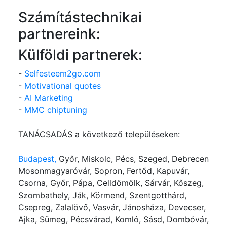
Számítástechnikai
partnereink:
Külföldi partnerek:
-
Selfesteem2go.com
-
Motivational quotes
-
AI Marketing
-
MMC chiptuning
TANÁCSADÁS a következő településeken:
Budapest,
Győr, Miskolc, Pécs, Szeged, Debrecen
Mosonmagyaróvár, Sopron, Fertőd, Kapuvár,
Csorna, Győr, Pápa, Celldömölk, Sárvár, Kőszeg,
Szombathely, Ják, Körmend, Szentgotthárd,
Csepreg, Zalalövő, Vasvár, Jánosháza, Devecser,
Ajka, Sümeg, Pécsvárad, Komló, Sásd, Dombóvár,