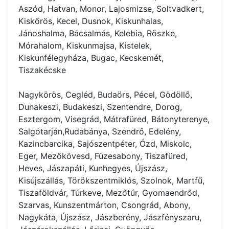
Aszód, Hatvan, Monor, Lajosmizse, Soltvadkert,
Kiskőrös, Kecel, Dusnok, Kiskunhalas,
Jánoshalma, Bácsalmás, Kelebia, Röszke,
Mórahalom, Kiskunmajsa, Kistelek,
Kiskunfélegyháza, Bugac, Kecskemét,
Tiszakécske
Nagykörös, Cegléd, Budaörs, Pécel, Gödöllő,
Dunakeszi, Budakeszi, Szentendre, Dorog,
Esztergom, Visegrád, Mátrafüred, Bátonyterenye,
Salgótarján,Rudabánya, Szendrő, Edelény,
Kazincbarcika, Sajószentpéter, Ózd, Miskolc,
Eger, Mezőkövesd, Füzesabony, Tiszafüred,
Heves, Jászapáti, Kunhegyes, Újszász,
Kisújszállás, Törökszentmiklós, Szolnok, Martfű,
Tiszaföldvár, Túrkeve, Mezőtúr, Gyomaendrőd,
Szarvas, Kunszentmárton, Csongrád, Abony,
Nagykáta, Újszász, Jászberény, Jászfényszaru,