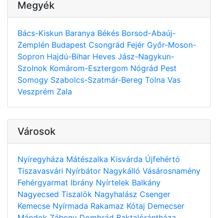
Megyék
Bács-Kiskun
Baranya
Békés
Borsod-Abaúj-
Zemplén
Budapest
Csongrád
Fejér
Győr-Moson-
Sopron
Hajdú-Bihar
Heves
Jász-Nagykun-
Szolnok
Komárom-Esztergom
Nógrád
Pest
Somogy
Szabolcs-Szatmár-Bereg
Tolna
Vas
Veszprém
Zala
Városok
Nyíregyháza
Mátészalka
Kisvárda
Újfehértó
Tiszavasvári
Nyírbátor
Nagykálló
Vásárosnamény
Fehérgyarmat
Ibrány
Nyírtelek
Balkány
Nagyecsed
Tiszalök
Nagyhalász
Csenger
Kemecse
Nyírmada
Rakamaz
Kótaj
Demecser
Mándok
Záhony
Dombrád
Baktalórántháza