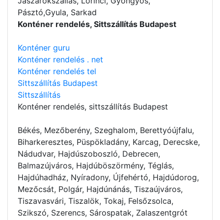
Jászárokszállás, Lőrinci, Gyöngyös,
Pásztó,Gyula, Sarkad
Konténer rendelés, Sittszállítás Budapest
Konténer guru
Konténer rendelés . net
Konténer rendelés tel
Sittszállítás Budapest
Sittszállítás
Konténer rendelés
, sittszállítás Budapest
Békés, Mezőberény, Szeghalom, Berettyóújfalu,
Biharkeresztes, Püspökladány, Karcag, Derecske,
Nádudvar, Hajdúszoboszló, Debrecen,
Balmazújváros, Hajdúböszörmény, Téglás,
Hajdúhadház, Nyíradony, Újfehértó, Hajdúdorog,
Mezőcsát, Polgár, Hajdúnánás, Tiszaújváros,
Tiszavasvári, Tiszalök, Tokaj, Felsőzsolca,
Szikszó, Szerencs, Sárospatak, Zalaszentgrót