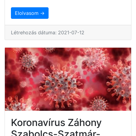
Elolvasom →
Létrehozás dátuma: 2021-07-12
Koronavírus Záhony
Szabolcs-Szatmár-