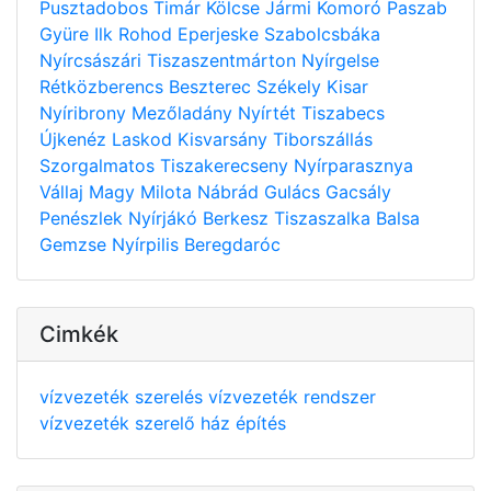
Pusztadobos
Timár
Kölcse
Jármi
Komoró
Paszab
Gyüre
Ilk
Rohod
Eperjeske
Szabolcsbáka
Nyírcsászári
Tiszaszentmárton
Nyírgelse
Rétközberencs
Beszterec
Székely
Kisar
Nyíribrony
Mezőladány
Nyírtét
Tiszabecs
Újkenéz
Laskod
Kisvarsány
Tiborszállás
Szorgalmatos
Tiszakerecseny
Nyírparasznya
Vállaj
Magy
Milota
Nábrád
Gulács
Gacsály
Penészlek
Nyírjákó
Berkesz
Tiszaszalka
Balsa
Gemzse
Nyírpilis
Beregdaróc
Cimkék
vízvezeték szerelés
vízvezeték rendszer
vízvezeték szerelő
ház építés