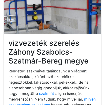
vízvezeték szerelés
Záhony Szabolcs-
Szatmár-Bereg megye
Rengeteg szakmával találkozunk a világban:
szakácsokkal, különböző szerelőkkel,
hegesztőkkel, lakatosokkal, pékekkel... de ha
alaposabban végig gondoljuk, akkor rájövünk,
hogy a megtöbb
szakmát
aligha ismerjük
mélyrehatóan. Nem tudjuk, hogy mivel jár,
milyen
szakértelem szükséges
hozzá, sőt, sokszor az