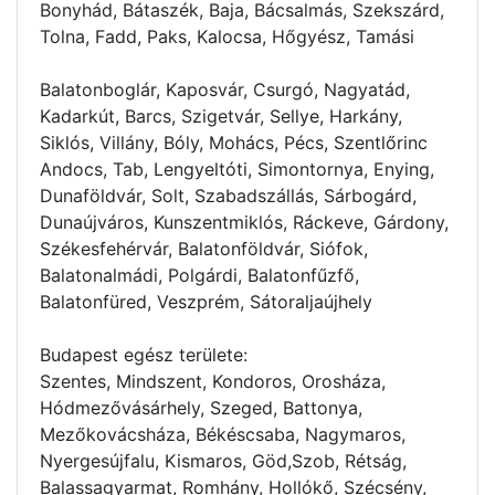
Bonyhád, Bátaszék, Baja, Bácsalmás, Szekszárd,
Tolna, Fadd, Paks, Kalocsa, Hőgyész, Tamási
Balatonboglár, Kaposvár, Csurgó, Nagyatád,
Kadarkút, Barcs, Szigetvár, Sellye, Harkány,
Siklós, Villány, Bóly, Mohács, Pécs, Szentlőrinc
Andocs, Tab, Lengyeltóti, Simontornya, Enying,
Dunaföldvár, Solt, Szabadszállás, Sárbogárd,
Dunaújváros, Kunszentmiklós, Ráckeve, Gárdony,
Székesfehérvár, Balatonföldvár, Siófok,
Balatonalmádi, Polgárdi, Balatonfűzfő,
Balatonfüred, Veszprém, Sátoraljaújhely
Budapest egész területe:
Szentes, Mindszent, Kondoros, Orosháza,
Hódmezővásárhely, Szeged, Battonya,
Mezőkovácsháza, Békéscsaba, Nagymaros,
Nyergesújfalu, Kismaros, Göd,Szob, Rétság,
Balassagyarmat, Romhány, Hollókő, Szécsény,