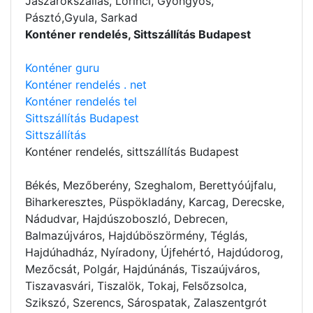
Jászárokszállás, Lőrinci, Gyöngyös,
Pásztó,Gyula, Sarkad
Konténer rendelés, Sittszállítás Budapest
Konténer guru
Konténer rendelés . net
Konténer rendelés tel
Sittszállítás Budapest
Sittszállítás
Konténer rendelés
, sittszállítás Budapest
Békés, Mezőberény, Szeghalom, Berettyóújfalu,
Biharkeresztes, Püspökladány, Karcag, Derecske,
Nádudvar, Hajdúszoboszló, Debrecen,
Balmazújváros, Hajdúböszörmény, Téglás,
Hajdúhadház, Nyíradony, Újfehértó, Hajdúdorog,
Mezőcsát, Polgár, Hajdúnánás, Tiszaújváros,
Tiszavasvári, Tiszalök, Tokaj, Felsőzsolca,
Szikszó, Szerencs, Sárospatak, Zalaszentgrót