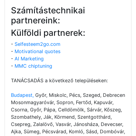
Számítástechnikai
partnereink:
Külföldi partnerek:
-
Selfesteem2go.com
-
Motivational quotes
-
AI Marketing
-
MMC chiptuning
TANÁCSADÁS a következő településeken:
Budapest,
Győr, Miskolc, Pécs, Szeged, Debrecen
Mosonmagyaróvár, Sopron, Fertőd, Kapuvár,
Csorna, Győr, Pápa, Celldömölk, Sárvár, Kőszeg,
Szombathely, Ják, Körmend, Szentgotthárd,
Csepreg, Zalalövő, Vasvár, Jánosháza, Devecser,
Ajka, Sümeg, Pécsvárad, Komló, Sásd, Dombóvár,