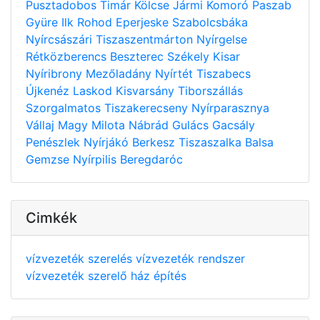
Pusztadobos
Timár
Kölcse
Jármi
Komoró
Paszab
Gyüre
Ilk
Rohod
Eperjeske
Szabolcsbáka
Nyírcsászári
Tiszaszentmárton
Nyírgelse
Rétközberencs
Beszterec
Székely
Kisar
Nyíribrony
Mezőladány
Nyírtét
Tiszabecs
Újkenéz
Laskod
Kisvarsány
Tiborszállás
Szorgalmatos
Tiszakerecseny
Nyírparasznya
Vállaj
Magy
Milota
Nábrád
Gulács
Gacsály
Penészlek
Nyírjákó
Berkesz
Tiszaszalka
Balsa
Gemzse
Nyírpilis
Beregdaróc
Cimkék
vízvezeték szerelés
vízvezeték rendszer
vízvezeték szerelő
ház építés