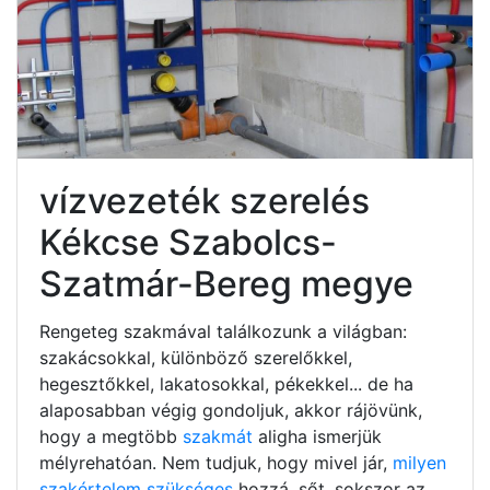
vízvezeték szerelés
Kékcse Szabolcs-
Szatmár-Bereg megye
Rengeteg szakmával találkozunk a világban:
szakácsokkal, különböző szerelőkkel,
hegesztőkkel, lakatosokkal, pékekkel... de ha
alaposabban végig gondoljuk, akkor rájövünk,
hogy a megtöbb
szakmát
aligha ismerjük
mélyrehatóan. Nem tudjuk, hogy mivel jár,
milyen
szakértelem szükséges
hozzá, sőt, sokszor az