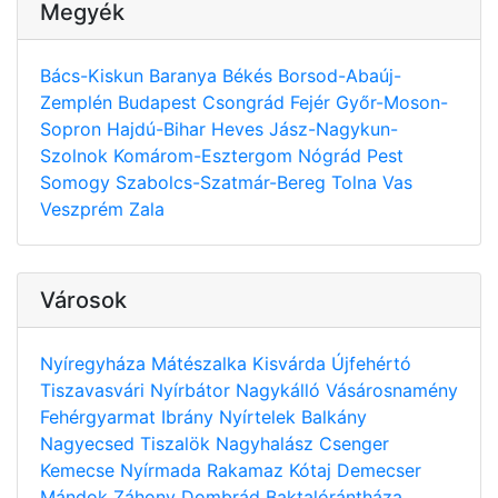
Megyék
Bács-Kiskun
Baranya
Békés
Borsod-Abaúj-
Zemplén
Budapest
Csongrád
Fejér
Győr-Moson-
Sopron
Hajdú-Bihar
Heves
Jász-Nagykun-
Szolnok
Komárom-Esztergom
Nógrád
Pest
Somogy
Szabolcs-Szatmár-Bereg
Tolna
Vas
Veszprém
Zala
Városok
Nyíregyháza
Mátészalka
Kisvárda
Újfehértó
Tiszavasvári
Nyírbátor
Nagykálló
Vásárosnamény
Fehérgyarmat
Ibrány
Nyírtelek
Balkány
Nagyecsed
Tiszalök
Nagyhalász
Csenger
Kemecse
Nyírmada
Rakamaz
Kótaj
Demecser
Mándok
Záhony
Dombrád
Baktalórántháza