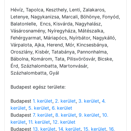
Hévíz, Tapolca, Keszthely, Lenti, Zalakaros,
Letenye, Nagykanizsa, Marcali, Böhönye, Fonyód,
Balatonlelle, Encs, Kisvárda, Nagyhalász,
Vásárosnamény, Nyíregyháza, Mátészalka,
Fehérgyarmat, Máriapócs, Nyírbátor, Nagykálló,
Várpalota, Ajka, Herend, Mór, Kincsesbánya,
Oroszlány, Kisbér, Tatabánya, Pannonhalma,
Bábolna, Komárom, Tata, Pilisvörösvár, Bicske,
Érd, Százhalombatta, Martonvásár,
Százhalombatta, Gyál
Budapest egész területe:
Budapest
1. kerület
,
2. kerület
,
3. kerület
,
4.
kerület
,
5. kerület
,
6. kerület
Budapest
7. kerület
,
8. kerület
,
9. kerület
,
10.
kerület
,
11. kerület
,
12. kerület
Budapest
13. kerület
,
14. kerület
,
15. kerület
,
16.