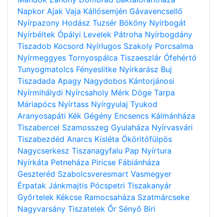
Napkor
Ajak
Vaja
Kállósemjén
Gávavencsellő
Nyírpazony
Hodász
Tuzsér
Bököny
Nyírbogát
Nyírbéltek
Ópályi
Levelek
Pátroha
Nyírbogdány
Tiszadob
Kocsord
Nyírlugos
Szakoly
Porcsalma
Nyírmeggyes
Tornyospálca
Tiszaeszlár
Ófehértó
Tunyogmatolcs
Fényeslitke
Nyírkarász
Buj
Tiszadada
Apagy
Nagydobos
Kántorjánosi
Nyírmihálydi
Nyírcsaholy
Mérk
Döge
Tarpa
Máriapócs
Nyírtass
Nyírgyulaj
Tyukod
Aranyosapáti
Kék
Gégény
Encsencs
Kálmánháza
Tiszabercel
Szamosszeg
Gyulaháza
Nyírvasvári
Tiszabezdéd
Anarcs
Kisléta
Ököritófülpös
Nagycserkesz
Tiszanagyfalu
Pap
Nyírtura
Nyírkáta
Petneháza
Piricse
Fábiánháza
Geszteréd
Szabolcsveresmart
Vasmegyer
Érpatak
Jánkmajtis
Pócspetri
Tiszakanyár
Győrtelek
Kékcse
Ramocsaháza
Szatmárcseke
Nagyvarsány
Tiszatelek
Őr
Sényő
Biri