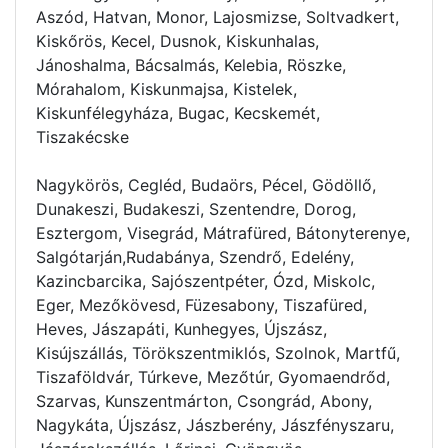
Aszód, Hatvan, Monor, Lajosmizse, Soltvadkert,
Kiskőrös, Kecel, Dusnok, Kiskunhalas,
Jánoshalma, Bácsalmás, Kelebia, Röszke,
Mórahalom, Kiskunmajsa, Kistelek,
Kiskunfélegyháza, Bugac, Kecskemét,
Tiszakécske
Nagykörös, Cegléd, Budaörs, Pécel, Gödöllő,
Dunakeszi, Budakeszi, Szentendre, Dorog,
Esztergom, Visegrád, Mátrafüred, Bátonyterenye,
Salgótarján,Rudabánya, Szendrő, Edelény,
Kazincbarcika, Sajószentpéter, Ózd, Miskolc,
Eger, Mezőkövesd, Füzesabony, Tiszafüred,
Heves, Jászapáti, Kunhegyes, Újszász,
Kisújszállás, Törökszentmiklós, Szolnok, Martfű,
Tiszaföldvár, Túrkeve, Mezőtúr, Gyomaendrőd,
Szarvas, Kunszentmárton, Csongrád, Abony,
Nagykáta, Újszász, Jászberény, Jászfényszaru,