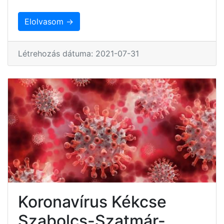
Elolvasom →
Létrehozás dátuma: 2021-07-31
Koronavírus Kékcse
Szabolcs-Szatmár-