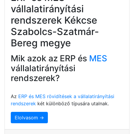
vállalatirányítási
rendszerek Kékcse
Szabolcs-Szatmár-
Bereg megye
Mik azok az ERP és
MES
vállalatirányítási
rendszerek?
Az
ERP és MES rövidítések a vállalatirányítási
rendszerek
két különböző típusára utalnak.
Elolvasom →