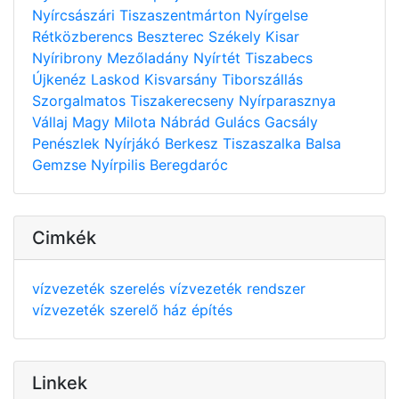
Nyírcsászári
Tiszaszentmárton
Nyírgelse
Rétközberencs
Beszterec
Székely
Kisar
Nyíribrony
Mezőladány
Nyírtét
Tiszabecs
Újkenéz
Laskod
Kisvarsány
Tiborszállás
Szorgalmatos
Tiszakerecseny
Nyírparasznya
Vállaj
Magy
Milota
Nábrád
Gulács
Gacsály
Penészlek
Nyírjákó
Berkesz
Tiszaszalka
Balsa
Gemzse
Nyírpilis
Beregdaróc
Cimkék
vízvezeték szerelés
vízvezeték rendszer
vízvezeték szerelő
ház építés
Linkek