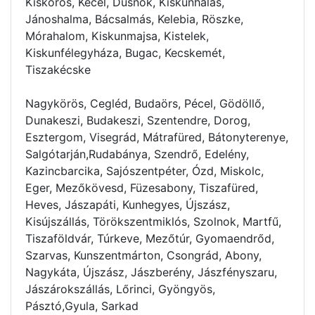
Kiskőrös, Kecel, Dusnok, Kiskunhalas,
Jánoshalma, Bácsalmás, Kelebia, Röszke,
Mórahalom, Kiskunmajsa, Kistelek,
Kiskunfélegyháza, Bugac, Kecskemét,
Tiszakécske
Nagykörös, Cegléd, Budaörs, Pécel, Gödöllő,
Dunakeszi, Budakeszi, Szentendre, Dorog,
Esztergom, Visegrád, Mátrafüred, Bátonyterenye,
Salgótarján,Rudabánya, Szendrő, Edelény,
Kazincbarcika, Sajószentpéter, Ózd, Miskolc,
Eger, Mezőkövesd, Füzesabony, Tiszafüred,
Heves, Jászapáti, Kunhegyes, Újszász,
Kisújszállás, Törökszentmiklós, Szolnok, Martfű,
Tiszaföldvár, Túrkeve, Mezőtúr, Gyomaendrőd,
Szarvas, Kunszentmárton, Csongrád, Abony,
Nagykáta, Újszász, Jászberény, Jászfényszaru,
Jászárokszállás, Lőrinci, Gyöngyös,
Pásztó,Gyula, Sarkad