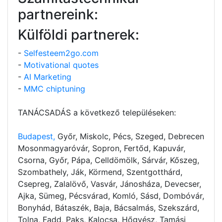
partnereink:
Külföldi partnerek:
-
Selfesteem2go.com
-
Motivational quotes
-
AI Marketing
-
MMC chiptuning
TANÁCSADÁS a következő településeken:
Budapest,
Győr, Miskolc, Pécs, Szeged, Debrecen
Mosonmagyaróvár, Sopron, Fertőd, Kapuvár,
Csorna, Győr, Pápa, Celldömölk, Sárvár, Kőszeg,
Szombathely, Ják, Körmend, Szentgotthárd,
Csepreg, Zalalövő, Vasvár, Jánosháza, Devecser,
Ajka, Sümeg, Pécsvárad, Komló, Sásd, Dombóvár,
Bonyhád, Bátaszék, Baja, Bácsalmás, Szekszárd,
Tolna, Fadd, Paks, Kalocsa, Hőgyész, Tamási