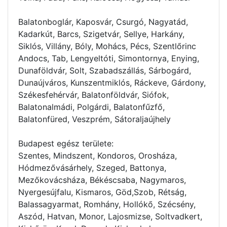
Balatonboglár, Kaposvár, Csurgó, Nagyatád,
Kadarkút, Barcs, Szigetvár, Sellye, Harkány,
Siklós, Villány, Bóly, Mohács, Pécs, Szentlőrinc
Andocs, Tab, Lengyeltóti, Simontornya, Enying,
Dunaföldvár, Solt, Szabadszállás, Sárbogárd,
Dunaújváros, Kunszentmiklós, Ráckeve, Gárdony,
Székesfehérvár, Balatonföldvár, Siófok,
Balatonalmádi, Polgárdi, Balatonfűzfő,
Balatonfüred, Veszprém, Sátoraljaújhely
Budapest egész területe:
Szentes, Mindszent, Kondoros, Orosháza,
Hódmezővásárhely, Szeged, Battonya,
Mezőkovácsháza, Békéscsaba, Nagymaros,
Nyergesújfalu, Kismaros, Göd,Szob, Rétság,
Balassagyarmat, Romhány, Hollókő, Szécsény,
Aszód, Hatvan, Monor, Lajosmizse, Soltvadkert,