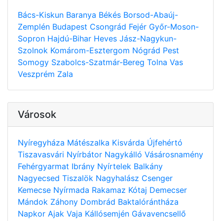
Bács-Kiskun
Baranya
Békés
Borsod-Abaúj-
Zemplén
Budapest
Csongrád
Fejér
Győr-Moson-
Sopron
Hajdú-Bihar
Heves
Jász-Nagykun-
Szolnok
Komárom-Esztergom
Nógrád
Pest
Somogy
Szabolcs-Szatmár-Bereg
Tolna
Vas
Veszprém
Zala
Városok
Nyíregyháza
Mátészalka
Kisvárda
Újfehértó
Tiszavasvári
Nyírbátor
Nagykálló
Vásárosnamény
Fehérgyarmat
Ibrány
Nyírtelek
Balkány
Nagyecsed
Tiszalök
Nagyhalász
Csenger
Kemecse
Nyírmada
Rakamaz
Kótaj
Demecser
Mándok
Záhony
Dombrád
Baktalórántháza
Napkor
Ajak
Vaja
Kállósemjén
Gávavencsellő