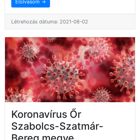
Elolvasom →
Létrehozás dátuma: 2021-08-02
Koronavírus Őr
Szabolcs-Szatmár-
Bereg megye