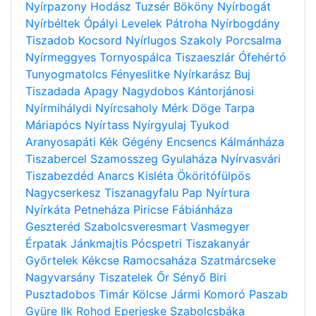
Nyírpazony
Hodász
Tuzsér
Bököny
Nyírbogát
Nyírbéltek
Ópályi
Levelek
Pátroha
Nyírbogdány
Tiszadob
Kocsord
Nyírlugos
Szakoly
Porcsalma
Nyírmeggyes
Tornyospálca
Tiszaeszlár
Ófehértó
Tunyogmatolcs
Fényeslitke
Nyírkarász
Buj
Tiszadada
Apagy
Nagydobos
Kántorjánosi
Nyírmihálydi
Nyírcsaholy
Mérk
Döge
Tarpa
Máriapócs
Nyírtass
Nyírgyulaj
Tyukod
Aranyosapáti
Kék
Gégény
Encsencs
Kálmánháza
Tiszabercel
Szamosszeg
Gyulaháza
Nyírvasvári
Tiszabezdéd
Anarcs
Kisléta
Ököritófülpös
Nagycserkesz
Tiszanagyfalu
Pap
Nyírtura
Nyírkáta
Petneháza
Piricse
Fábiánháza
Geszteréd
Szabolcsveresmart
Vasmegyer
Érpatak
Jánkmajtis
Pócspetri
Tiszakanyár
Győrtelek
Kékcse
Ramocsaháza
Szatmárcseke
Nagyvarsány
Tiszatelek
Őr
Sényő
Biri
Pusztadobos
Timár
Kölcse
Jármi
Komoró
Paszab
Gyüre
Ilk
Rohod
Eperjeske
Szabolcsbáka