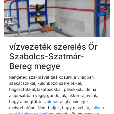
vízvezeték szerelés Őr
Szabolcs-Szatmár-
Bereg megye
Rengeteg szakmával találkozunk a világban:
szakácsokkal, különböző szerelőkkel,
hegesztőkkel, lakatosokkal, pékekkel... de ha
alaposabban végig gondoljuk, akkor rájövünk,
hogy a megtöbb
szakmát
aligha ismerjük
mélyrehatóan. Nem tudjuk, hogy mivel jár,
milyen
szakértelem szükséges
hozzá, sőt, sokszor az