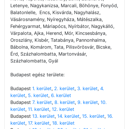
Letenye, Nagykanizsa, Marcali, Böhönye, Fonyód,
Balatonlelle, Encs, Kisvárda, Nagyhalász,
Vásárosnamény, Nyíregyháza, Mátészalka,
Fehérgyarmat, Máriapócs, Nyírbátor, Nagykálló,
Várpalota, Ajka, Herend, Mór, Kincsesbánya,
Oroszlány, Kisbér, Tatabánya, Pannonhalma,
Bábolna, Komárom, Tata, Pilisvörösvár, Bicske,
Érd, Százhalombatta, Martonvásár,
Százhalombatta, Gyál
Budapest egész területe:
Budapest
1. kerület
,
2. kerület
,
3. kerület
,
4.
kerület
,
5. kerület
,
6. kerület
Budapest
7. kerület
,
8. kerület
,
9. kerület
,
10.
kerület
,
11. kerület
,
12. kerület
Budapest
13. kerület
,
14. kerület
,
15. kerület
,
16.
kerület
,
17. kerület
,
18. kerület