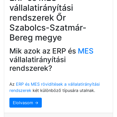
vállalatirányítási
rendszerek Őr
Szabolcs-Szatmár-
Bereg megye
Mik azok az ERP és
MES
vállalatirányítási
rendszerek?
Az
ERP és MES rövidítések a vállalatirányítási
rendszerek
két különböző típusára utalnak.
Elolvasom →