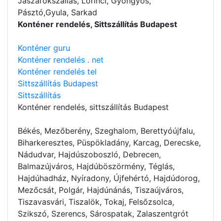
Jászárokszállás, Lőrinci, Gyöngyös,
Pásztó,Gyula, Sarkad
Konténer rendelés, Sittszállítás Budapest
Konténer guru
Konténer rendelés . net
Konténer rendelés tel
Sittszállítás Budapest
Sittszállítás
Konténer rendelés
, sittszállítás Budapest
Békés, Mezőberény, Szeghalom, Berettyóújfalu,
Biharkeresztes, Püspökladány, Karcag, Derecske,
Nádudvar, Hajdúszoboszló, Debrecen,
Balmazújváros, Hajdúböszörmény, Téglás,
Hajdúhadház, Nyíradony, Újfehértó, Hajdúdorog,
Mezőcsát, Polgár, Hajdúnánás, Tiszaújváros,
Tiszavasvári, Tiszalök, Tokaj, Felsőzsolca,
Szikszó, Szerencs, Sárospatak, Zalaszentgrót