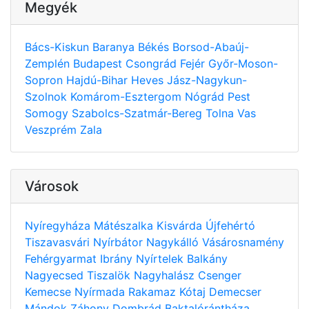
Megyék
Bács-Kiskun
Baranya
Békés
Borsod-Abaúj-
Zemplén
Budapest
Csongrád
Fejér
Győr-Moson-
Sopron
Hajdú-Bihar
Heves
Jász-Nagykun-
Szolnok
Komárom-Esztergom
Nógrád
Pest
Somogy
Szabolcs-Szatmár-Bereg
Tolna
Vas
Veszprém
Zala
Városok
Nyíregyháza
Mátészalka
Kisvárda
Újfehértó
Tiszavasvári
Nyírbátor
Nagykálló
Vásárosnamény
Fehérgyarmat
Ibrány
Nyírtelek
Balkány
Nagyecsed
Tiszalök
Nagyhalász
Csenger
Kemecse
Nyírmada
Rakamaz
Kótaj
Demecser
Mándok
Záhony
Dombrád
Baktalórántháza