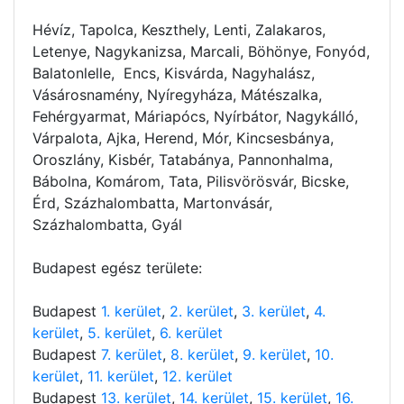
Hévíz, Tapolca, Keszthely, Lenti, Zalakaros,
Letenye, Nagykanizsa, Marcali, Böhönye, Fonyód,
Balatonlelle, Encs, Kisvárda, Nagyhalász,
Vásárosnamény, Nyíregyháza, Mátészalka,
Fehérgyarmat, Máriapócs, Nyírbátor, Nagykálló,
Várpalota, Ajka, Herend, Mór, Kincsesbánya,
Oroszlány, Kisbér, Tatabánya, Pannonhalma,
Bábolna, Komárom, Tata, Pilisvörösvár, Bicske,
Érd, Százhalombatta, Martonvásár,
Százhalombatta, Gyál
Budapest egész területe:
Budapest
1. kerület
,
2. kerület
,
3. kerület
,
4.
kerület
,
5. kerület
,
6. kerület
Budapest
7. kerület
,
8. kerület
,
9. kerület
,
10.
kerület
,
11. kerület
,
12. kerület
Budapest
13. kerület
,
14. kerület
,
15. kerület
,
16.