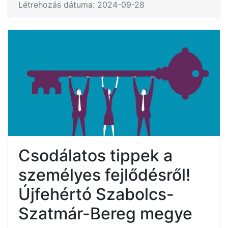
Létrehozás dátuma: 2024-09-28
Csodálatos tippek a
személyes fejlődésről!
Újfehértó Szabolcs-
Szatmár-Bereg megye