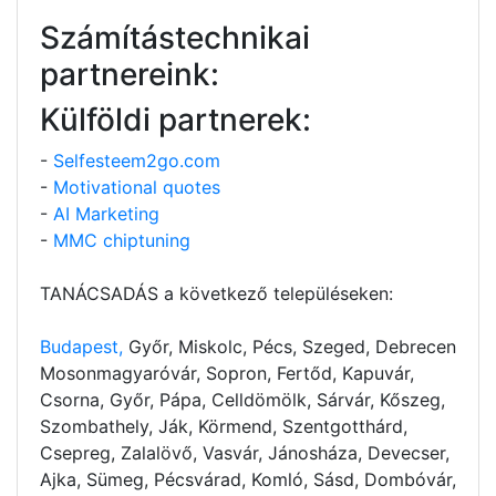
Számítástechnikai
partnereink:
Külföldi partnerek:
-
Selfesteem2go.com
-
Motivational quotes
-
AI Marketing
-
MMC chiptuning
TANÁCSADÁS a következő településeken:
Budapest,
Győr, Miskolc, Pécs, Szeged, Debrecen
Mosonmagyaróvár, Sopron, Fertőd, Kapuvár,
Csorna, Győr, Pápa, Celldömölk, Sárvár, Kőszeg,
Szombathely, Ják, Körmend, Szentgotthárd,
Csepreg, Zalalövő, Vasvár, Jánosháza, Devecser,
Ajka, Sümeg, Pécsvárad, Komló, Sásd, Dombóvár,