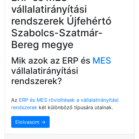
vállalatirányítási
rendszerek Újfehértó
Szabolcs-Szatmár-
Bereg megye
Mik azok az ERP és
MES
vállalatirányítási
rendszerek?
Az
ERP és MES rövidítések a vállalatirányítási
rendszerek
két különböző típusára utalnak.
Elolvasom →