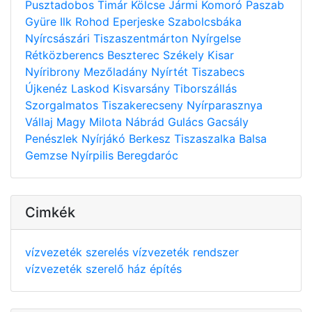
Pusztadobos
Timár
Kölcse
Jármi
Komoró
Paszab
Gyüre
Ilk
Rohod
Eperjeske
Szabolcsbáka
Nyírcsászári
Tiszaszentmárton
Nyírgelse
Rétközberencs
Beszterec
Székely
Kisar
Nyíribrony
Mezőladány
Nyírtét
Tiszabecs
Újkenéz
Laskod
Kisvarsány
Tiborszállás
Szorgalmatos
Tiszakerecseny
Nyírparasznya
Vállaj
Magy
Milota
Nábrád
Gulács
Gacsály
Penészlek
Nyírjákó
Berkesz
Tiszaszalka
Balsa
Gemzse
Nyírpilis
Beregdaróc
Cimkék
vízvezeték szerelés
vízvezeték rendszer
vízvezeték szerelő
ház építés