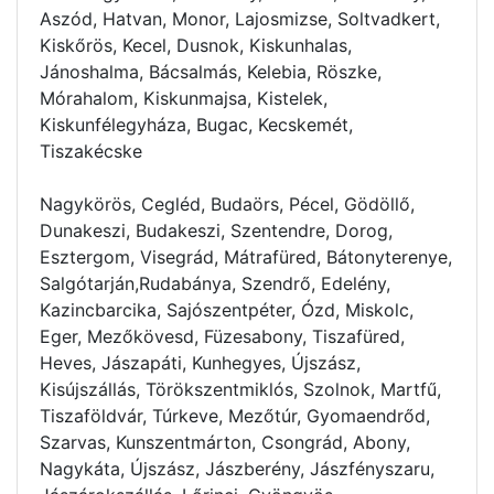
Aszód, Hatvan, Monor, Lajosmizse, Soltvadkert,
Kiskőrös, Kecel, Dusnok, Kiskunhalas,
Jánoshalma, Bácsalmás, Kelebia, Röszke,
Mórahalom, Kiskunmajsa, Kistelek,
Kiskunfélegyháza, Bugac, Kecskemét,
Tiszakécske
Nagykörös, Cegléd, Budaörs, Pécel, Gödöllő,
Dunakeszi, Budakeszi, Szentendre, Dorog,
Esztergom, Visegrád, Mátrafüred, Bátonyterenye,
Salgótarján,Rudabánya, Szendrő, Edelény,
Kazincbarcika, Sajószentpéter, Ózd, Miskolc,
Eger, Mezőkövesd, Füzesabony, Tiszafüred,
Heves, Jászapáti, Kunhegyes, Újszász,
Kisújszállás, Törökszentmiklós, Szolnok, Martfű,
Tiszaföldvár, Túrkeve, Mezőtúr, Gyomaendrőd,
Szarvas, Kunszentmárton, Csongrád, Abony,
Nagykáta, Újszász, Jászberény, Jászfényszaru,