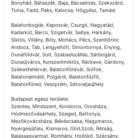
Bonyhád, Bátaszék, Baja, Bácsalmás, Szekszárd,
Tolna, Fadd, Paks, Kalocsa, Hőgyész, Tamási
Balatonboglár, Kaposvár, Csurgó, Nagyatád,
Kadarkút, Barcs, Szigetvár, Sellye, Harkány,
Siklós, Villány, Bóly, Mohács, Pécs, Szentlőrinc
Andocs, Tab, Lengyeltóti, Simontornya, Enying,
Dunaföldvár, Solt, Szabadszállás, Sárbogárd,
Dunaújváros, Kunszentmiklós, Ráckeve, Gárdony,
Székesfehérvár, Balatonföldvár, Siófok,
Balatonalmádi, Polgárdi, Balatonfűzfő,
Balatonfüred, Veszprém, Sátoraljaújhely
Budapest egész területe:
Szentes, Mindszent, Kondoros, Orosháza,
Hódmezővásárhely, Szeged, Battonya,
Mezőkovácsháza, Békéscsaba, Nagymaros,
Nyergesújfalu, Kismaros, Göd,Szob, Rétság,
Balassagyarmat, Romhány, Hollókő, Szécsény,