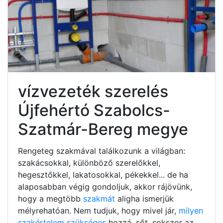
vízvezeték szerelés
Újfehértó Szabolcs-
Szatmár-Bereg megye
Rengeteg szakmával találkozunk a világban:
szakácsokkal, különböző szerelőkkel,
hegesztőkkel, lakatosokkal, pékekkel... de ha
alaposabban végig gondoljuk, akkor rájövünk,
hogy a megtöbb
szakmát
aligha ismerjük
mélyrehatóan. Nem tudjuk, hogy mivel jár,
milyen
szakértelem szükséges
hozzá, sőt, sokszor az