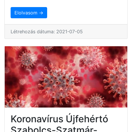
Elolvasom →
Létrehozás dátuma: 2021-07-05
Koronavírus Újfehértó
Szabolcs-Szatmár-