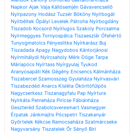
Napkor
Ajak
Vaja
Kállósemjén
Gávavencsellő
Nyírpazony
Hodász
Tuzsér
Bököny
Nyírbogát
Nyírbéltek
Ópályi
Levelek
Pátroha
Nyírbogdány
Tiszadob
Kocsord
Nyírlugos
Szakoly
Porcsalma
Nyírmeggyes
Tornyospálca
Tiszaeszlár
Ófehértó
Tunyogmatolcs
Fényeslitke
Nyírkarász
Buj
Tiszadada
Apagy
Nagydobos
Kántorjánosi
Nyírmihálydi
Nyírcsaholy
Mérk
Döge
Tarpa
Máriapócs
Nyírtass
Nyírgyulaj
Tyukod
Aranyosapáti
Kék
Gégény
Encsencs
Kálmánháza
Tiszabercel
Szamosszeg
Gyulaháza
Nyírvasvári
Tiszabezdéd
Anarcs
Kisléta
Ököritófülpös
Nagycserkesz
Tiszanagyfalu
Pap
Nyírtura
Nyírkáta
Petneháza
Piricse
Fábiánháza
Geszteréd
Szabolcsveresmart
Vasmegyer
Érpatak
Jánkmajtis
Pócspetri
Tiszakanyár
Győrtelek
Kékcse
Ramocsaháza
Szatmárcseke
Nagyvarsány
Tiszatelek
Őr
Sényő
Biri