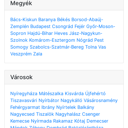
Megyék
Bács-Kiskun
Baranya
Békés
Borsod-Abaúj-
Zemplén
Budapest
Csongrád
Fejér
Győr-Moson-
Sopron
Hajdú-Bihar
Heves
Jász-Nagykun-
Szolnok
Komárom-Esztergom
Nógrád
Pest
Somogy
Szabolcs-Szatmár-Bereg
Tolna
Vas
Veszprém
Zala
Városok
Nyíregyháza
Mátészalka
Kisvárda
Újfehértó
Tiszavasvári
Nyírbátor
Nagykálló
Vásárosnamény
Fehérgyarmat
Ibrány
Nyírtelek
Balkány
Nagyecsed
Tiszalök
Nagyhalász
Csenger
Kemecse
Nyírmada
Rakamaz
Kótaj
Demecser
Mándok
Záhony
Dombrád
Baktalórántháza