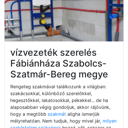
vízvezeték szerelés
Fábiánháza Szabolcs-
Szatmár-Bereg megye
Rengeteg szakmával találkozunk a világban:
szakácsokkal, különböző szerelőkkel,
hegesztőkkel, lakatosokkal, pékekkel... de ha
alaposabban végig gondoljuk, akkor rájövünk,
hogy a megtöbb
szakmát
aligha ismerjük
mélyrehatóan. Nem tudjuk, hogy mivel jár,
milyen
szakértelem szükséges
hozzá, sőt, sokszor az