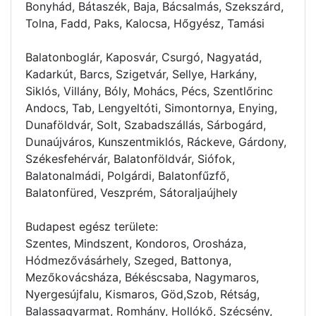
Bonyhád, Bátaszék, Baja, Bácsalmás, Szekszárd,
Tolna, Fadd, Paks, Kalocsa, Hőgyész, Tamási
Balatonboglár, Kaposvár, Csurgó, Nagyatád,
Kadarkút, Barcs, Szigetvár, Sellye, Harkány,
Siklós, Villány, Bóly, Mohács, Pécs, Szentlőrinc
Andocs, Tab, Lengyeltóti, Simontornya, Enying,
Dunaföldvár, Solt, Szabadszállás, Sárbogárd,
Dunaújváros, Kunszentmiklós, Ráckeve, Gárdony,
Székesfehérvár, Balatonföldvár, Siófok,
Balatonalmádi, Polgárdi, Balatonfűzfő,
Balatonfüred, Veszprém, Sátoraljaújhely
Budapest egész területe:
Szentes, Mindszent, Kondoros, Orosháza,
Hódmezővásárhely, Szeged, Battonya,
Mezőkovácsháza, Békéscsaba, Nagymaros,
Nyergesújfalu, Kismaros, Göd,Szob, Rétság,
Balassagyarmat, Romhány, Hollókő, Szécsény,