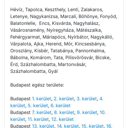
Hévíz, Tapolca, Keszthely, Lenti, Zalakaros,
Letenye, Nagykanizsa, Marcali, Böhönye, Fonyód,
Balatonlelle, Encs, Kisvárda, Nagyhalász,
Vásárosnamény, Nyíregyháza, Mátészalka,
Fehérgyarmat, Máriapócs, Nyírbátor, Nagykálló,
Várpalota, Ajka, Herend, Mór, Kincsesbánya,
Oroszlány, Kisbér, Tatabánya, Pannonhalma,
Bábolna, Komárom, Tata, Pilisvörösvár, Bicske,
Érd, Százhalombatta, Martonvásár,
Százhalombatta, Gyál
Budapest egész területe:
Budapest
1. kerület
,
2. kerület
,
3. kerület
,
4.
kerület
,
5. kerület
,
6. kerület
Budapest
7. kerület
,
8. kerület
,
9. kerület
,
10.
kerület
,
11. kerület
,
12. kerület
Budapest
13. kerület
,
14. kerület
,
15. kerület
,
16.