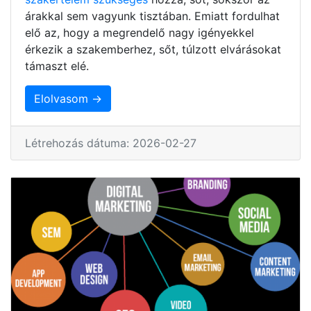
árakkal sem vagyunk tisztában. Emiatt fordulhat
elő az, hogy a megrendelő nagy igényekkel
érkezik a szakemberhez, sőt, túlzott elvárásokat
támaszt elé.
Elolvasom →
Létrehozás dátuma: 2026-02-27