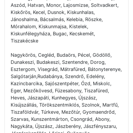
Aszód, Hatvan, Monor, Lajosmizse, Soltvadkert,
Kiskőrös, Kecel, Dusnok, Kiskunhalas,
Jánoshalma, Bácsalmás, Kelebia, Röszke,
Mórahalom, Kiskunmajsa, Kistelek,
Kiskunfélegyháza, Bugac, Kecskemét,
Tiszakécske
Nagykörös, Cegléd, Budaörs, Pécel, Gödöllő,
Dunakeszi, Budakeszi, Szentendre, Dorog,
Esztergom, Visegrád, Mátrafüred, Bátonyterenye,
Salgótarján,Rudabánya, Szendrő, Edelény,
Kazincbarcika, Sajószentpéter, Ózd, Miskolc,
Eger, Mezőkövesd, Füzesabony, Tiszafüred,
Heves, Jászapáti, Kunhegyes, Újszász,
Kisújszállás, Törökszentmiklós, Szolnok, Martfű,
Tiszaföldvár, Túrkeve, Mezőtúr, Gyomaendrőd,
Szarvas, Kunszentmárton, Csongrád, Abony,
Nagykáta, Újszász, Jászberény, Jászfényszaru,