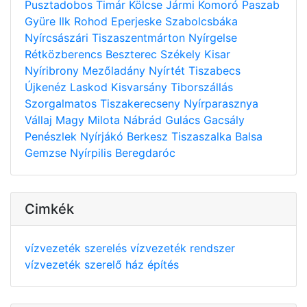
Pusztadobos
Timár
Kölcse
Jármi
Komoró
Paszab
Gyüre
Ilk
Rohod
Eperjeske
Szabolcsbáka
Nyírcsászári
Tiszaszentmárton
Nyírgelse
Rétközberencs
Beszterec
Székely
Kisar
Nyíribrony
Mezőladány
Nyírtét
Tiszabecs
Újkenéz
Laskod
Kisvarsány
Tiborszállás
Szorgalmatos
Tiszakerecseny
Nyírparasznya
Vállaj
Magy
Milota
Nábrád
Gulács
Gacsály
Penészlek
Nyírjákó
Berkesz
Tiszaszalka
Balsa
Gemzse
Nyírpilis
Beregdaróc
Cimkék
vízvezeték szerelés
vízvezeték rendszer
vízvezeték szerelő
ház építés