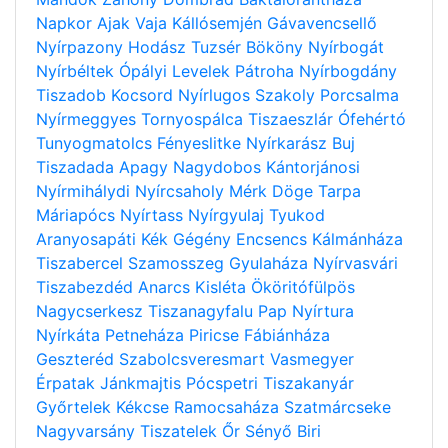
Napkor
Ajak
Vaja
Kállósemjén
Gávavencsellő
Nyírpazony
Hodász
Tuzsér
Bököny
Nyírbogát
Nyírbéltek
Ópályi
Levelek
Pátroha
Nyírbogdány
Tiszadob
Kocsord
Nyírlugos
Szakoly
Porcsalma
Nyírmeggyes
Tornyospálca
Tiszaeszlár
Ófehértó
Tunyogmatolcs
Fényeslitke
Nyírkarász
Buj
Tiszadada
Apagy
Nagydobos
Kántorjánosi
Nyírmihálydi
Nyírcsaholy
Mérk
Döge
Tarpa
Máriapócs
Nyírtass
Nyírgyulaj
Tyukod
Aranyosapáti
Kék
Gégény
Encsencs
Kálmánháza
Tiszabercel
Szamosszeg
Gyulaháza
Nyírvasvári
Tiszabezdéd
Anarcs
Kisléta
Ököritófülpös
Nagycserkesz
Tiszanagyfalu
Pap
Nyírtura
Nyírkáta
Petneháza
Piricse
Fábiánháza
Geszteréd
Szabolcsveresmart
Vasmegyer
Érpatak
Jánkmajtis
Pócspetri
Tiszakanyár
Győrtelek
Kékcse
Ramocsaháza
Szatmárcseke
Nagyvarsány
Tiszatelek
Őr
Sényő
Biri