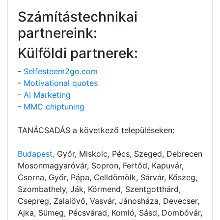
Számítástechnikai
partnereink:
Külföldi partnerek:
-
Selfesteem2go.com
-
Motivational quotes
-
AI Marketing
-
MMC chiptuning
TANÁCSADÁS a következő településeken:
Budapest,
Győr, Miskolc, Pécs, Szeged, Debrecen
Mosonmagyaróvár, Sopron, Fertőd, Kapuvár,
Csorna, Győr, Pápa, Celldömölk, Sárvár, Kőszeg,
Szombathely, Ják, Körmend, Szentgotthárd,
Csepreg, Zalalövő, Vasvár, Jánosháza, Devecser,
Ajka, Sümeg, Pécsvárad, Komló, Sásd, Dombóvár,