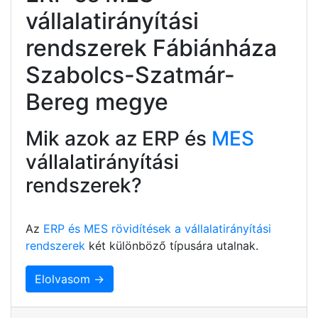
vállalatirányítási
rendszerek Fábiánháza
Szabolcs-Szatmár-
Bereg megye
Mik azok az ERP és
MES
vállalatirányítási
rendszerek?
Az
ERP és MES rövidítések a vállalatirányítási
rendszerek
két különböző típusára utalnak.
Elolvasom →