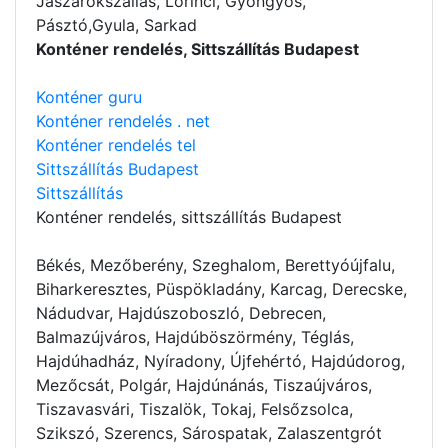
Jászárokszállás, Lőrinci, Gyöngyös,
Pásztó,Gyula, Sarkad
Konténer rendelés, Sittszállítás Budapest
Konténer guru
Konténer rendelés . net
Konténer rendelés tel
Sittszállítás Budapest
Sittszállítás
Konténer rendelés
, sittszállítás Budapest
Békés, Mezőberény, Szeghalom, Berettyóújfalu,
Biharkeresztes, Püspökladány, Karcag, Derecske,
Nádudvar, Hajdúszoboszló, Debrecen,
Balmazújváros, Hajdúböszörmény, Téglás,
Hajdúhadház, Nyíradony, Újfehértó, Hajdúdorog,
Mezőcsát, Polgár, Hajdúnánás, Tiszaújváros,
Tiszavasvári, Tiszalök, Tokaj, Felsőzsolca,
Szikszó, Szerencs, Sárospatak, Zalaszentgrót