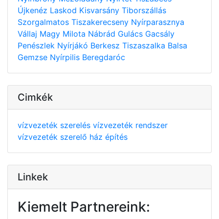
Újkenéz
Laskod
Kisvarsány
Tiborszállás
Szorgalmatos
Tiszakerecseny
Nyírparasznya
Vállaj
Magy
Milota
Nábrád
Gulács
Gacsály
Penészlek
Nyírjákó
Berkesz
Tiszaszalka
Balsa
Gemzse
Nyírpilis
Beregdaróc
Cimkék
vízvezeték szerelés
vízvezeték rendszer
vízvezeték szerelő
ház építés
Linkek
Kiemelt Partnereink: