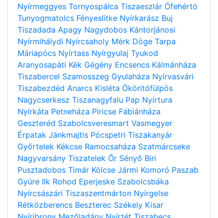
Nyírmeggyes
Tornyospálca
Tiszaeszlár
Ófehértó
Tunyogmatolcs
Fényeslitke
Nyírkarász
Buj
Tiszadada
Apagy
Nagydobos
Kántorjánosi
Nyírmihálydi
Nyírcsaholy
Mérk
Döge
Tarpa
Máriapócs
Nyírtass
Nyírgyulaj
Tyukod
Aranyosapáti
Kék
Gégény
Encsencs
Kálmánháza
Tiszabercel
Szamosszeg
Gyulaháza
Nyírvasvári
Tiszabezdéd
Anarcs
Kisléta
Ököritófülpös
Nagycserkesz
Tiszanagyfalu
Pap
Nyírtura
Nyírkáta
Petneháza
Piricse
Fábiánháza
Geszteréd
Szabolcsveresmart
Vasmegyer
Érpatak
Jánkmajtis
Pócspetri
Tiszakanyár
Győrtelek
Kékcse
Ramocsaháza
Szatmárcseke
Nagyvarsány
Tiszatelek
Őr
Sényő
Biri
Pusztadobos
Timár
Kölcse
Jármi
Komoró
Paszab
Gyüre
Ilk
Rohod
Eperjeske
Szabolcsbáka
Nyírcsászári
Tiszaszentmárton
Nyírgelse
Rétközberencs
Beszterec
Székely
Kisar
Nyíribrony
Mezőladány
Nyírtét
Tiszabecs