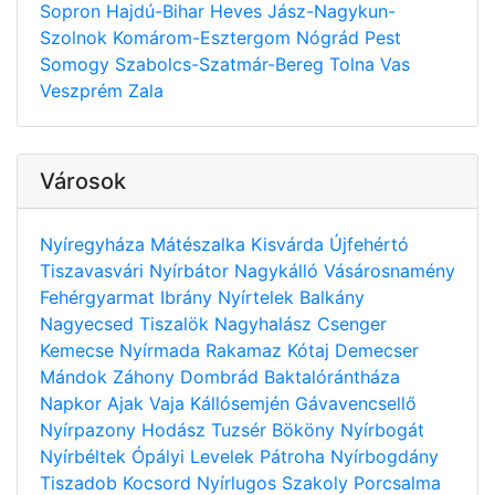
Sopron
Hajdú-Bihar
Heves
Jász-Nagykun-
Szolnok
Komárom-Esztergom
Nógrád
Pest
Somogy
Szabolcs-Szatmár-Bereg
Tolna
Vas
Veszprém
Zala
Városok
Nyíregyháza
Mátészalka
Kisvárda
Újfehértó
Tiszavasvári
Nyírbátor
Nagykálló
Vásárosnamény
Fehérgyarmat
Ibrány
Nyírtelek
Balkány
Nagyecsed
Tiszalök
Nagyhalász
Csenger
Kemecse
Nyírmada
Rakamaz
Kótaj
Demecser
Mándok
Záhony
Dombrád
Baktalórántháza
Napkor
Ajak
Vaja
Kállósemjén
Gávavencsellő
Nyírpazony
Hodász
Tuzsér
Bököny
Nyírbogát
Nyírbéltek
Ópályi
Levelek
Pátroha
Nyírbogdány
Tiszadob
Kocsord
Nyírlugos
Szakoly
Porcsalma