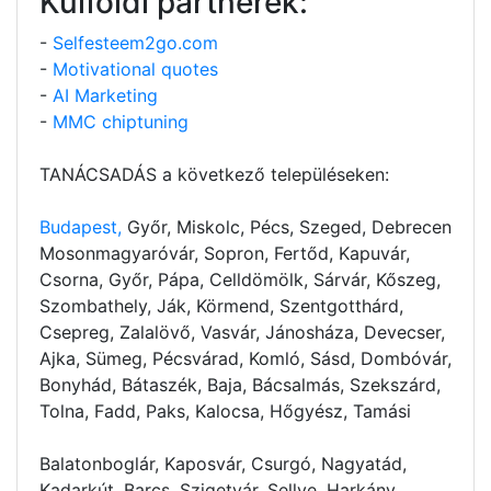
Külföldi partnerek:
-
Selfesteem2go.com
-
Motivational quotes
-
AI Marketing
-
MMC chiptuning
TANÁCSADÁS a következő településeken:
Budapest,
Győr, Miskolc, Pécs, Szeged, Debrecen
Mosonmagyaróvár, Sopron, Fertőd, Kapuvár,
Csorna, Győr, Pápa, Celldömölk, Sárvár, Kőszeg,
Szombathely, Ják, Körmend, Szentgotthárd,
Csepreg, Zalalövő, Vasvár, Jánosháza, Devecser,
Ajka, Sümeg, Pécsvárad, Komló, Sásd, Dombóvár,
Bonyhád, Bátaszék, Baja, Bácsalmás, Szekszárd,
Tolna, Fadd, Paks, Kalocsa, Hőgyész, Tamási
Balatonboglár, Kaposvár, Csurgó, Nagyatád,
Kadarkút, Barcs, Szigetvár, Sellye, Harkány,