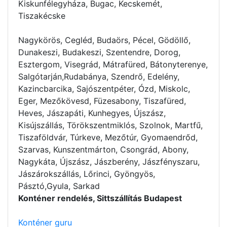
Kiskunfélegyháza, Bugac, Kecskemét,
Tiszakécske
Nagykörös, Cegléd, Budaörs, Pécel, Gödöllő,
Dunakeszi, Budakeszi, Szentendre, Dorog,
Esztergom, Visegrád, Mátrafüred, Bátonyterenye,
Salgótarján,Rudabánya, Szendrő, Edelény,
Kazincbarcika, Sajószentpéter, Ózd, Miskolc,
Eger, Mezőkövesd, Füzesabony, Tiszafüred,
Heves, Jászapáti, Kunhegyes, Újszász,
Kisújszállás, Törökszentmiklós, Szolnok, Martfű,
Tiszaföldvár, Túrkeve, Mezőtúr, Gyomaendrőd,
Szarvas, Kunszentmárton, Csongrád, Abony,
Nagykáta, Újszász, Jászberény, Jászfényszaru,
Jászárokszállás, Lőrinci, Gyöngyös,
Pásztó,Gyula, Sarkad
Konténer rendelés, Sittszállítás Budapest
Konténer guru