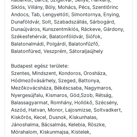
Siklós, Villány, Bóly, Mohács, Pécs, Szentlőrinc
Andocs, Tab, Lengyeltóti, Simontornya, Enying,
Dunaföldvár, Solt, Szabadszállás, Sárbogárd,
Dunaújváros, Kunszentmiklós, Ráckeve, Gárdony,
Székesfehérvár, Balatonföldvár, Siófok,
Balatonalmádi, Polgárdi, Balatonfűzfő,
Balatonfüred, Veszprém, Sátoraljaújhely
Budapest egész területe:
Szentes, Mindszent, Kondoros, Orosháza,
Hódmezővásárhely, Szeged, Battonya,
Mezőkovácsháza, Békéscsaba, Nagymaros,
Nyergesújfalu, Kismaros, Göd,Szob, Rétság,
Balassagyarmat, Romhány, Hollókő, Szécsény,
Aszód, Hatvan, Monor, Lajosmizse, Soltvadkert,
Kiskőrös, Kecel, Dusnok, Kiskunhalas,
Jánoshalma, Bácsalmás, Kelebia, Röszke,
Mórahalom, Kiskunmajsa, Kistelek,