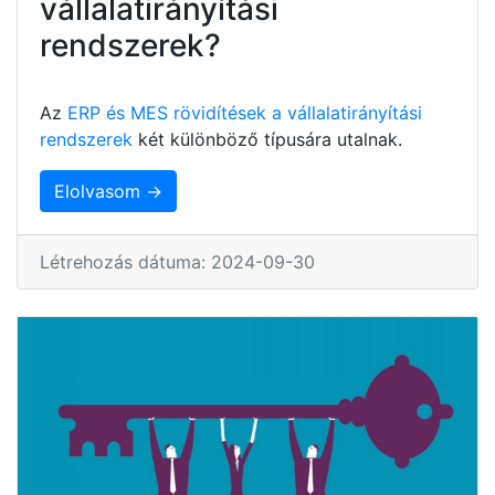
vállalatirányítási
rendszerek?
Az
ERP és MES rövidítések a vállalatirányítási
rendszerek
két különböző típusára utalnak.
Elolvasom →
Létrehozás dátuma: 2024-09-30