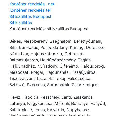
Konténer rendelés . net
Konténer rendelés tel
Sittszállítás Budapest
Sittszállítás
Konténer rendelés
, sittszállítás Budapest
Békés, Mezőberény, Szeghalom, Berettyóújfalu,
Biharkeresztes, Püspökladány, Karcag, Derecske,
Nádudvar, Hajdúszoboszló, Debrecen,
Balmazújváros, Hajdúböszörmény, Téglás,
Hajdúhadház, Nyíradony, Újfehértó, Hajdúdorog,
Mezőcsát, Polgár, Hajdúnánás, Tiszaújváros,
Tiszavasvári, Tiszalök, Tokaj, Felsőzsolca,
Szikszó, Szerencs, Sárospatak, Zalaszentgrót
Hévíz, Tapolca, Keszthely, Lenti, Zalakaros,
Letenye, Nagykanizsa, Marcali, Böhönye, Fonyód,
Balatonlelle, Encs, Kisvárda, Nagyhalász,
Vásárosnamény, Nyíregyháza, Mátészalka,