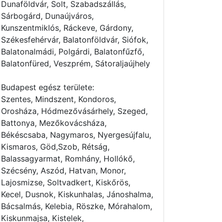
Dunaföldvár, Solt, Szabadszállás,
Sárbogárd, Dunaújváros,
Kunszentmiklós, Ráckeve, Gárdony,
Székesfehérvár, Balatonföldvár, Siófok,
Balatonalmádi, Polgárdi, Balatonfűzfő,
Balatonfüred, Veszprém, Sátoraljaújhely
Budapest egész területe:
Szentes, Mindszent, Kondoros,
Orosháza, Hódmezővásárhely, Szeged,
Battonya, Mezőkovácsháza,
Békéscsaba, Nagymaros, Nyergesújfalu,
Kismaros, Göd,Szob, Rétság,
Balassagyarmat, Romhány, Hollókő,
Szécsény, Aszód, Hatvan, Monor,
Lajosmizse, Soltvadkert, Kiskőrös,
Kecel, Dusnok, Kiskunhalas, Jánoshalma,
Bácsalmás, Kelebia, Röszke, Mórahalom,
Kiskunmajsa, Kistelek,