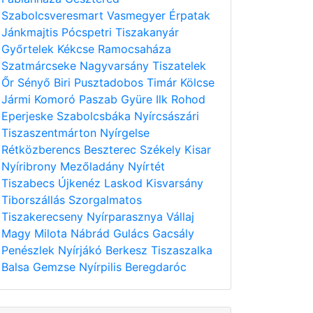
Szabolcsveresmart
Vasmegyer
Érpatak
Jánkmajtis
Pócspetri
Tiszakanyár
Győrtelek
Kékcse
Ramocsaháza
Szatmárcseke
Nagyvarsány
Tiszatelek
Őr
Sényő
Biri
Pusztadobos
Timár
Kölcse
Jármi
Komoró
Paszab
Gyüre
Ilk
Rohod
Eperjeske
Szabolcsbáka
Nyírcsászári
Tiszaszentmárton
Nyírgelse
Rétközberencs
Beszterec
Székely
Kisar
Nyíribrony
Mezőladány
Nyírtét
Tiszabecs
Újkenéz
Laskod
Kisvarsány
Tiborszállás
Szorgalmatos
Tiszakerecseny
Nyírparasznya
Vállaj
Magy
Milota
Nábrád
Gulács
Gacsály
Penészlek
Nyírjákó
Berkesz
Tiszaszalka
Balsa
Gemzse
Nyírpilis
Beregdaróc