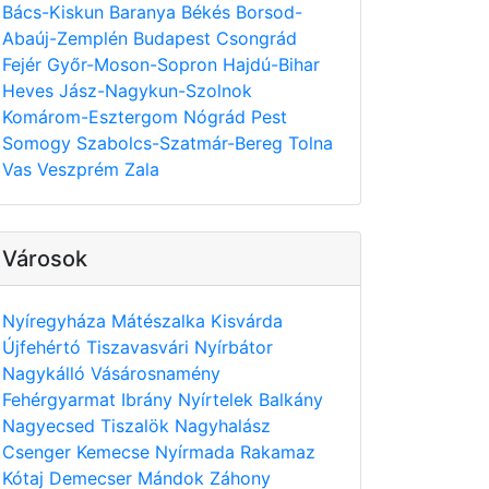
Bács-Kiskun
Baranya
Békés
Borsod-
Abaúj-Zemplén
Budapest
Csongrád
Fejér
Győr-Moson-Sopron
Hajdú-Bihar
Heves
Jász-Nagykun-Szolnok
Komárom-Esztergom
Nógrád
Pest
Somogy
Szabolcs-Szatmár-Bereg
Tolna
Vas
Veszprém
Zala
Városok
Nyíregyháza
Mátészalka
Kisvárda
Újfehértó
Tiszavasvári
Nyírbátor
Nagykálló
Vásárosnamény
Fehérgyarmat
Ibrány
Nyírtelek
Balkány
Nagyecsed
Tiszalök
Nagyhalász
Csenger
Kemecse
Nyírmada
Rakamaz
Kótaj
Demecser
Mándok
Záhony