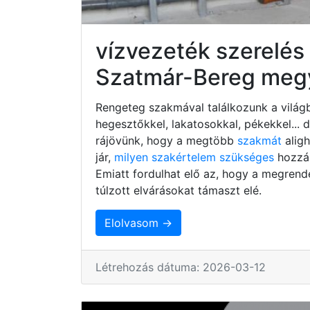
vízvezeték szerelés
Szatmár-Bereg meg
Rengeteg szakmával találkozunk a világb
hegesztőkkel, lakatosokkal, pékekkel...
rájövünk, hogy a megtöbb
szakmát
alig
jár,
milyen szakértelem szükséges
hozzá,
Emiatt fordulhat elő az, hogy a megrend
túlzott elvárásokat támaszt elé.
Elolvasom →
Létrehozás dátuma: 2026-03-12