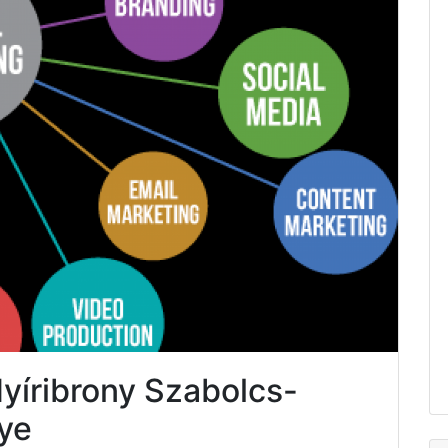
Nyíribrony Szabolcs-
ye