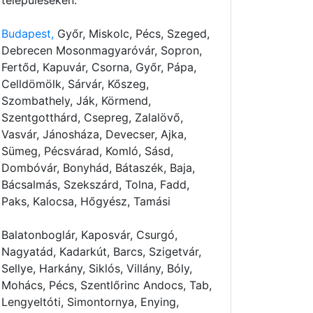
településeken:
Budapest,
Győr, Miskolc, Pécs, Szeged,
Debrecen Mosonmagyaróvár, Sopron,
Fertőd, Kapuvár, Csorna, Győr, Pápa,
Celldömölk, Sárvár, Kőszeg,
Szombathely, Ják, Körmend,
Szentgotthárd, Csepreg, Zalalövő,
Vasvár, Jánosháza, Devecser, Ajka,
Sümeg, Pécsvárad, Komló, Sásd,
Dombóvár, Bonyhád, Bátaszék, Baja,
Bácsalmás, Szekszárd, Tolna, Fadd,
Paks, Kalocsa, Hőgyész, Tamási
Balatonboglár, Kaposvár, Csurgó,
Nagyatád, Kadarkút, Barcs, Szigetvár,
Sellye, Harkány, Siklós, Villány, Bóly,
Mohács, Pécs, Szentlőrinc Andocs, Tab,
Lengyeltóti, Simontornya, Enying,