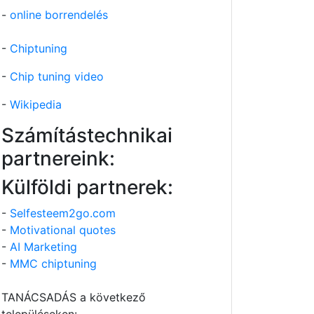
-
online borrendelés
-
Chiptuning
-
Chip tuning video
-
Wikipedia
Számítástechnikai
partnereink:
Külföldi partnerek:
-
Selfesteem2go.com
-
Motivational quotes
-
AI Marketing
-
MMC chiptuning
TANÁCSADÁS a következő