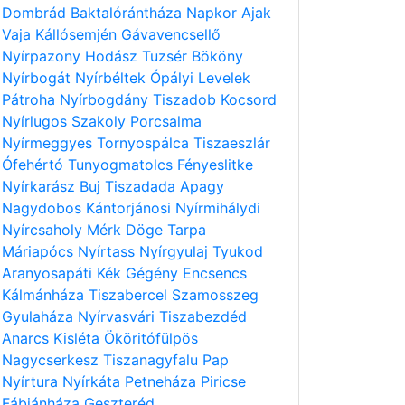
Dombrád
Baktalórántháza
Napkor
Ajak
Vaja
Kállósemjén
Gávavencsellő
Nyírpazony
Hodász
Tuzsér
Bököny
Nyírbogát
Nyírbéltek
Ópályi
Levelek
Pátroha
Nyírbogdány
Tiszadob
Kocsord
Nyírlugos
Szakoly
Porcsalma
Nyírmeggyes
Tornyospálca
Tiszaeszlár
Ófehértó
Tunyogmatolcs
Fényeslitke
Nyírkarász
Buj
Tiszadada
Apagy
Nagydobos
Kántorjánosi
Nyírmihálydi
Nyírcsaholy
Mérk
Döge
Tarpa
Máriapócs
Nyírtass
Nyírgyulaj
Tyukod
Aranyosapáti
Kék
Gégény
Encsencs
Kálmánháza
Tiszabercel
Szamosszeg
Gyulaháza
Nyírvasvári
Tiszabezdéd
Anarcs
Kisléta
Ököritófülpös
Nagycserkesz
Tiszanagyfalu
Pap
Nyírtura
Nyírkáta
Petneháza
Piricse
Fábiánháza
Geszteréd