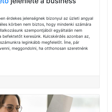
ető
jelenléte a business
pen érdekes jelenségnek bizonyul az üzleti angyal
zéles körben nem biztos, hogy mindenki számára
vállalkozásunk szempontjából egyáltalán nem
ta befektetőt keresünk. Kulcskérdés azonban az,
 számunkra leginkább megfelelőt. Íme, pár
venni, meggondolni, ha otthonosan szeretnénk