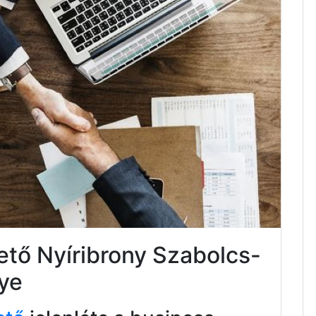
ető Nyíribrony Szabolcs-
ye