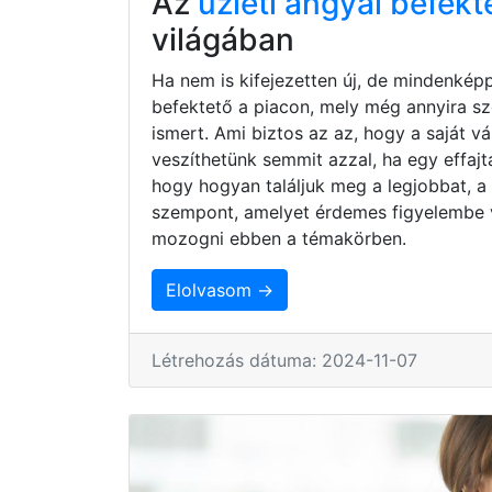
Az
üzleti angyal befekt
világában
Ha nem is kifejezetten új, de mindenkép
befektető a piacon, mely még annyira s
ismert. Ami biztos az az, hogy a saját 
veszíthetünk semmit azzal, ha egy effaj
hogy hogyan találjuk meg a legjobbat, a
szempont, amelyet érdemes figyelembe 
mozogni ebben a témakörben.
Elolvasom →
Létrehozás dátuma: 2024-11-07