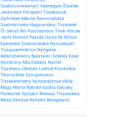
Szabolcsveresmart
Vasmegyer
Érpatak
Jánkmajtis
Pócspetri
Tiszakanyár
Győrtelek
Kékcse
Ramocsaháza
Szatmárcseke
Nagyvarsány
Tiszatelek
Őr
Sényő
Biri
Pusztadobos
Timár
Kölcse
Jármi
Komoró
Paszab
Gyüre
Ilk
Rohod
Eperjeske
Szabolcsbáka
Nyírcsászári
Tiszaszentmárton
Nyírgelse
Rétközberencs
Beszterec
Székely
Kisar
Nyíribrony
Mezőladány
Nyírtét
Tiszabecs
Újkenéz
Laskod
Kisvarsány
Tiborszállás
Szorgalmatos
Tiszakerecseny
Nyírparasznya
Vállaj
Magy
Milota
Nábrád
Gulács
Gacsály
Penészlek
Nyírjákó
Berkesz
Tiszaszalka
Balsa
Gemzse
Nyírpilis
Beregdaróc