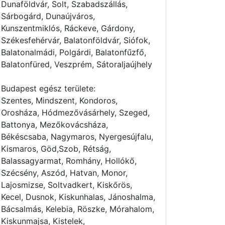
Dunaföldvár, Solt, Szabadszállás,
Sárbogárd, Dunaújváros,
Kunszentmiklós, Ráckeve, Gárdony,
Székesfehérvár, Balatonföldvár, Siófok,
Balatonalmádi, Polgárdi, Balatonfűzfő,
Balatonfüred, Veszprém, Sátoraljaújhely
Budapest egész területe:
Szentes, Mindszent, Kondoros,
Orosháza, Hódmezővásárhely, Szeged,
Battonya, Mezőkovácsháza,
Békéscsaba, Nagymaros, Nyergesújfalu,
Kismaros, Göd,Szob, Rétság,
Balassagyarmat, Romhány, Hollókő,
Szécsény, Aszód, Hatvan, Monor,
Lajosmizse, Soltvadkert, Kiskőrös,
Kecel, Dusnok, Kiskunhalas, Jánoshalma,
Bácsalmás, Kelebia, Röszke, Mórahalom,
Kiskunmajsa, Kistelek,