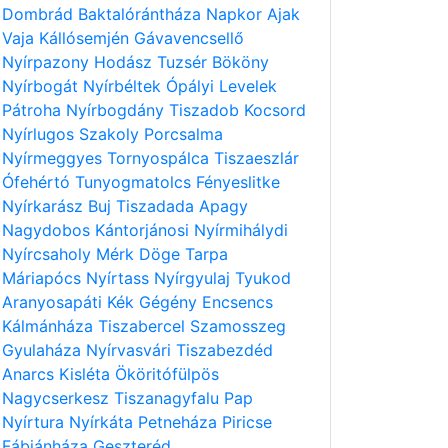
Dombrád
Baktalórántháza
Napkor
Ajak
Vaja
Kállósemjén
Gávavencsellő
Nyírpazony
Hodász
Tuzsér
Bököny
Nyírbogát
Nyírbéltek
Ópályi
Levelek
Pátroha
Nyírbogdány
Tiszadob
Kocsord
Nyírlugos
Szakoly
Porcsalma
Nyírmeggyes
Tornyospálca
Tiszaeszlár
Ófehértó
Tunyogmatolcs
Fényeslitke
Nyírkarász
Buj
Tiszadada
Apagy
Nagydobos
Kántorjánosi
Nyírmihálydi
Nyírcsaholy
Mérk
Döge
Tarpa
Máriapócs
Nyírtass
Nyírgyulaj
Tyukod
Aranyosapáti
Kék
Gégény
Encsencs
Kálmánháza
Tiszabercel
Szamosszeg
Gyulaháza
Nyírvasvári
Tiszabezdéd
Anarcs
Kisléta
Ököritófülpös
Nagycserkesz
Tiszanagyfalu
Pap
Nyírtura
Nyírkáta
Petneháza
Piricse
Fábiánháza
Geszteréd