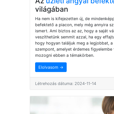
Az
üzleti angyal befekt
világában
Ha nem is kifejezetten új, de mindenkép
befektető a piacon, mely még annyira s
ismert. Ami biztos az az, hogy a saját 
veszíthetünk semmit azzal, ha egy effaj
hogy hogyan találjuk meg a legjobbat, a
szempont, amelyet érdemes figyelembe 
mozogni ebben a témakörben.
Elolvasom →
Létrehozás dátuma: 2024-11-14