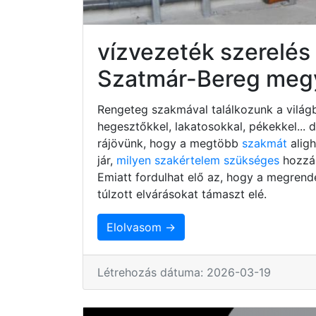
vízvezeték szerelés
Szatmár-Bereg meg
Rengeteg szakmával találkozunk a világb
hegesztőkkel, lakatosokkal, pékekkel...
rájövünk, hogy a megtöbb
szakmát
alig
jár,
milyen szakértelem szükséges
hozzá,
Emiatt fordulhat elő az, hogy a megrend
túlzott elvárásokat támaszt elé.
Elolvasom →
Létrehozás dátuma: 2026-03-19