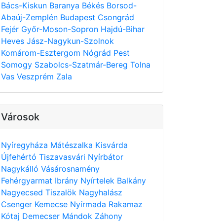
Bács-Kiskun
Baranya
Békés
Borsod-
Abaúj-Zemplén
Budapest
Csongrád
Fejér
Győr-Moson-Sopron
Hajdú-Bihar
Heves
Jász-Nagykun-Szolnok
Komárom-Esztergom
Nógrád
Pest
Somogy
Szabolcs-Szatmár-Bereg
Tolna
Vas
Veszprém
Zala
Városok
Nyíregyháza
Mátészalka
Kisvárda
Újfehértó
Tiszavasvári
Nyírbátor
Nagykálló
Vásárosnamény
Fehérgyarmat
Ibrány
Nyírtelek
Balkány
Nagyecsed
Tiszalök
Nagyhalász
Csenger
Kemecse
Nyírmada
Rakamaz
Kótaj
Demecser
Mándok
Záhony