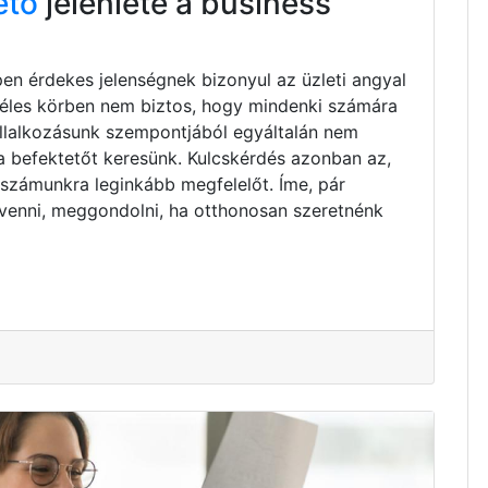
ető
jelenléte a business
pen érdekes jelenségnek bizonyul az üzleti angyal
zéles körben nem biztos, hogy mindenki számára
vállalkozásunk szempontjából egyáltalán nem
ta befektetőt keresünk. Kulcskérdés azonban az,
 számunkra leginkább megfelelőt. Íme, pár
venni, meggondolni, ha otthonosan szeretnénk