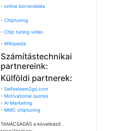
-
online borrendelés
-
Chiptuning
-
Chip tuning video
-
Wikipedia
Számítástechnikai
partnereink:
Külföldi partnerek:
-
Selfesteem2go.com
-
Motivational quotes
-
AI Marketing
-
MMC chiptuning
TANÁCSADÁS a következő