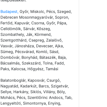
településeken:
Budapest,
Győr, Miskolc, Pécs, Szeged,
Debrecen Mosonmagyaróvár, Sopron,
Fertőd, Kapuvár, Csorna, Győr, Pápa,
Celldömölk, Sárvár, Kőszeg,
Szombathely, Ják, Körmend,
Szentgotthárd, Csepreg, Zalalövő,
Vasvár, Jánosháza, Devecser, Ajka,
Sümeg, Pécsvárad, Komló, Sásd,
Dombóvár, Bonyhád, Bátaszék, Baja,
Bácsalmás, Szekszárd, Tolna, Fadd,
Paks, Kalocsa, Hőgyész, Tamási
Balatonboglár, Kaposvár, Csurgó,
Nagyatád, Kadarkút, Barcs, Szigetvár,
Sellye, Harkány, Siklós, Villány, Bóly,
Mohács, Pécs, Szentlőrinc Andocs, Tab,
Lengyeltóti, Simontornya, Enying,