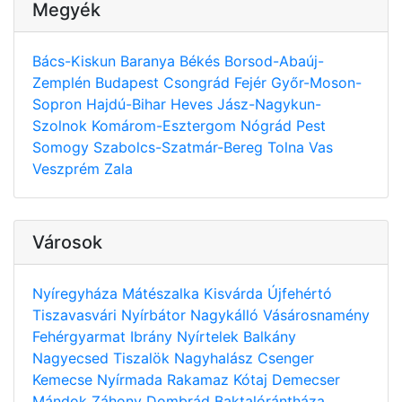
Megyék
Bács-Kiskun
Baranya
Békés
Borsod-Abaúj-
Zemplén
Budapest
Csongrád
Fejér
Győr-Moson-
Sopron
Hajdú-Bihar
Heves
Jász-Nagykun-
Szolnok
Komárom-Esztergom
Nógrád
Pest
Somogy
Szabolcs-Szatmár-Bereg
Tolna
Vas
Veszprém
Zala
Városok
Nyíregyháza
Mátészalka
Kisvárda
Újfehértó
Tiszavasvári
Nyírbátor
Nagykálló
Vásárosnamény
Fehérgyarmat
Ibrány
Nyírtelek
Balkány
Nagyecsed
Tiszalök
Nagyhalász
Csenger
Kemecse
Nyírmada
Rakamaz
Kótaj
Demecser
Mándok
Záhony
Dombrád
Baktalórántháza