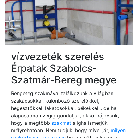
vízvezeték szerelés
Érpatak Szabolcs-
Szatmár-Bereg megye
Rengeteg szakmával találkozunk a világban:
szakácsokkal, különböző szerelőkkel,
hegesztőkkel, lakatosokkal, pékekkel... de ha
alaposabban végig gondoljuk, akkor rájövünk,
hogy a megtöbb
szakmát
aligha ismerjük
mélyrehatóan. Nem tudjuk, hogy mivel jár,
milyen
szakértelem szükséges
hozzá, sőt, sokszor az