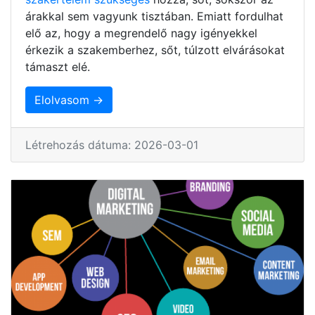
árakkal sem vagyunk tisztában. Emiatt fordulhat
elő az, hogy a megrendelő nagy igényekkel
érkezik a szakemberhez, sőt, túlzott elvárásokat
támaszt elé.
Elolvasom →
Létrehozás dátuma: 2026-03-01