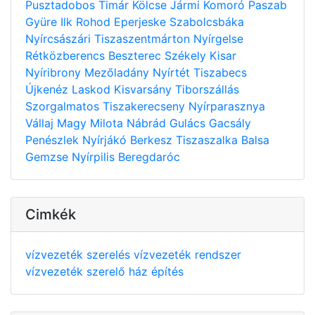
Pusztadobos
Timár
Kölcse
Jármi
Komoró
Paszab
Gyüre
Ilk
Rohod
Eperjeske
Szabolcsbáka
Nyírcsászári
Tiszaszentmárton
Nyírgelse
Rétközberencs
Beszterec
Székely
Kisar
Nyíribrony
Mezőladány
Nyírtét
Tiszabecs
Újkenéz
Laskod
Kisvarsány
Tiborszállás
Szorgalmatos
Tiszakerecseny
Nyírparasznya
Vállaj
Magy
Milota
Nábrád
Gulács
Gacsály
Penészlek
Nyírjákó
Berkesz
Tiszaszalka
Balsa
Gemzse
Nyírpilis
Beregdaróc
Cimkék
vízvezeték szerelés
vízvezeték rendszer
vízvezeték szerelő
ház építés