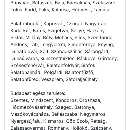
Bonyhád, Bátaszék, Baja, Bácsalmás, Szekszárd,
Tolna, Fadd, Paks, Kalocsa, Hőgyész, Tamási
Balatonboglár, Kaposvár, Csurgó, Nagyatád,
Kadarkút, Barcs, Szigetvár, Sellye, Harkány,
Siklós, Villány, Bóly, Mohács, Pécs, Szentlőrinc
Andocs, Tab, Lengyeltóti, Simontornya, Enying,
Dunaföldvár, Solt, Szabadszállás, Sárbogárd,
Dunaújváros, Kunszentmiklós, Ráckeve, Gárdony,
Székesfehérvár, Balatonföldvár, Siófok,
Balatonalmádi, Polgárdi, Balatonfűzfő,
Balatonfüred, Veszprém, Sátoraljaújhely
Budapest egész területe:
Szentes, Mindszent, Kondoros, Orosháza,
Hódmezővásárhely, Szeged, Battonya,
Mezőkovácsháza, Békéscsaba, Nagymaros,
Nyergesújfalu, Kismaros, Göd,Szob, Rétság,
Balassagyarmat, Romhány, Hollókő, Szécsény,