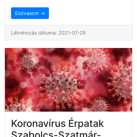
Elolvasom →
Létrehozás dátuma: 2021-07-29
Koronavírus Érpatak
Szabolcs-Szatmár-