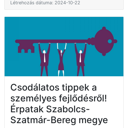
Létrehozás dátuma: 2024-10-22
Csodálatos tippek a
személyes fejlődésről!
Érpatak Szabolcs-
Szatmár-Bereg megye