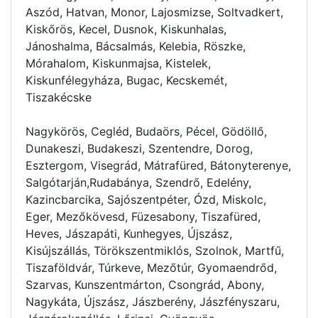
Aszód, Hatvan, Monor, Lajosmizse, Soltvadkert,
Kiskőrös, Kecel, Dusnok, Kiskunhalas,
Jánoshalma, Bácsalmás, Kelebia, Röszke,
Mórahalom, Kiskunmajsa, Kistelek,
Kiskunfélegyháza, Bugac, Kecskemét,
Tiszakécske
Nagykörös, Cegléd, Budaörs, Pécel, Gödöllő,
Dunakeszi, Budakeszi, Szentendre, Dorog,
Esztergom, Visegrád, Mátrafüred, Bátonyterenye,
Salgótarján,Rudabánya, Szendrő, Edelény,
Kazincbarcika, Sajószentpéter, Ózd, Miskolc,
Eger, Mezőkövesd, Füzesabony, Tiszafüred,
Heves, Jászapáti, Kunhegyes, Újszász,
Kisújszállás, Törökszentmiklós, Szolnok, Martfű,
Tiszaföldvár, Túrkeve, Mezőtúr, Gyomaendrőd,
Szarvas, Kunszentmárton, Csongrád, Abony,
Nagykáta, Újszász, Jászberény, Jászfényszaru,