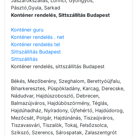
Jászárokszállás, Lőrinci, Gyöngyös,
Pásztó,Gyula, Sarkad
Konténer rendelés, Sittszállítás Budapest
Konténer guru
Konténer rendelés . net
Konténer rendelés tel
Sittszállítás Budapest
Sittszállítás
Konténer rendelés
, sittszállítás Budapest
Békés, Mezőberény, Szeghalom, Berettyóújfalu,
Biharkeresztes, Püspökladány, Karcag, Derecske,
Nádudvar, Hajdúszoboszló, Debrecen,
Balmazújváros, Hajdúböszörmény, Téglás,
Hajdúhadház, Nyíradony, Újfehértó, Hajdúdorog,
Mezőcsát, Polgár, Hajdúnánás, Tiszaújváros,
Tiszavasvári, Tiszalök, Tokaj, Felsőzsolca,
Szikszó, Szerencs, Sárospatak, Zalaszentgrót