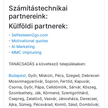
Számítástechnikai
partnereink:
Külföldi partnerek:
-
Selfesteem2go.com
-
Motivational quotes
-
AI Marketing
-
MMC chiptuning
TANÁCSADÁS a következő településeken:
Budapest,
Győr, Miskolc, Pécs, Szeged, Debrecen
Mosonmagyaróvár, Sopron, Fertőd, Kapuvár,
Csorna, Győr, Pápa, Celldömölk, Sárvár, Kőszeg,
Szombathely, Ják, Körmend, Szentgotthárd,
Csepreg, Zalalövő, Vasvár, Jánosháza, Devecser,
Ajka, Sümeg, Pécsvárad, Komló, Sásd, Dombóvár,