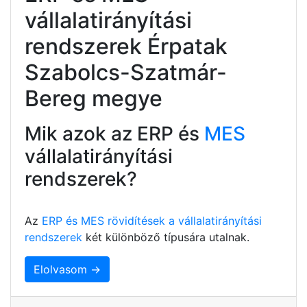
vállalatirányítási
rendszerek Érpatak
Szabolcs-Szatmár-
Bereg megye
Mik azok az ERP és
MES
vállalatirányítási
rendszerek?
Az
ERP és MES rövidítések a vállalatirányítási
rendszerek
két különböző típusára utalnak.
Elolvasom →