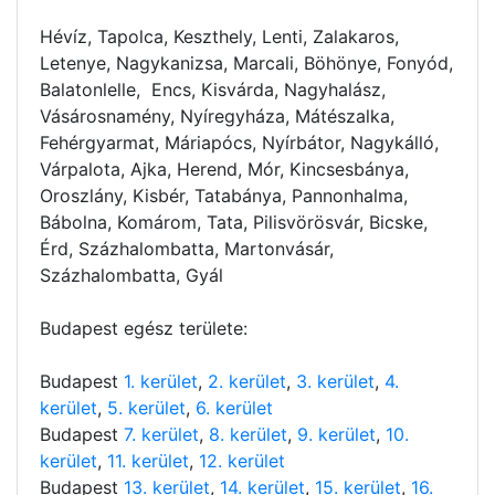
Hévíz, Tapolca, Keszthely, Lenti, Zalakaros,
Letenye, Nagykanizsa, Marcali, Böhönye, Fonyód,
Balatonlelle, Encs, Kisvárda, Nagyhalász,
Vásárosnamény, Nyíregyháza, Mátészalka,
Fehérgyarmat, Máriapócs, Nyírbátor, Nagykálló,
Várpalota, Ajka, Herend, Mór, Kincsesbánya,
Oroszlány, Kisbér, Tatabánya, Pannonhalma,
Bábolna, Komárom, Tata, Pilisvörösvár, Bicske,
Érd, Százhalombatta, Martonvásár,
Százhalombatta, Gyál
Budapest egész területe:
Budapest
1. kerület
,
2. kerület
,
3. kerület
,
4.
kerület
,
5. kerület
,
6. kerület
Budapest
7. kerület
,
8. kerület
,
9. kerület
,
10.
kerület
,
11. kerület
,
12. kerület
Budapest
13. kerület
,
14. kerület
,
15. kerület
,
16.