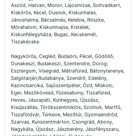
Aszód, Hatvan, Monor, Lajosmizse, Soltvadkert,
Kiskőrös, Kecel, Dusnok, Kiskunhalas,
Jánoshalma, Bácsalmás, Kelebia, Röszke,
Mórahalom, Kiskunmajsa, Kistelek,
Kiskunfélegyháza, Bugac, Kecskemét,
Tiszakécske
Nagykörös, Cegléd, Budaörs, Pécel, Gödöllő,
Dunakeszi, Budakeszi, Szentendre, Dorog,
Esztergom, Visegrád, Mátrafüred, Bátonyterenye,
Salgótarján,Rudabánya, Szendrő, Edelény,
Kazincbarcika, Sajószentpéter, Ózd, Miskolc,
Eger, Mezőkövesd, Füzesabony, Tiszafüred,
Heves, Jászapáti, Kunhegyes, Újszász,
Kisújszállás, Törökszentmiklós, Szolnok, Martfű,
Tiszaföldvár, Túrkeve, Mezőtúr, Gyomaendrőd,
Szarvas, Kunszentmárton, Csongrád, Abony,
Nagykáta, Újszász, Jászberény, Jászfényszaru,