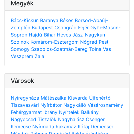
Megyék
Bács-Kiskun
Baranya
Békés
Borsod-Abaúj-
Zemplén
Budapest
Csongrád
Fejér
Győr-Moson-
Sopron
Hajdú-Bihar
Heves
Jász-Nagykun-
Szolnok
Komárom-Esztergom
Nógrád
Pest
Somogy
Szabolcs-Szatmár-Bereg
Tolna
Vas
Veszprém
Zala
Városok
Nyíregyháza
Mátészalka
Kisvárda
Újfehértó
Tiszavasvári
Nyírbátor
Nagykálló
Vásárosnamény
Fehérgyarmat
Ibrány
Nyírtelek
Balkány
Nagyecsed
Tiszalök
Nagyhalász
Csenger
Kemecse
Nyírmada
Rakamaz
Kótaj
Demecser
Mándok
Záhony
Dombrád
Baktalórántháza