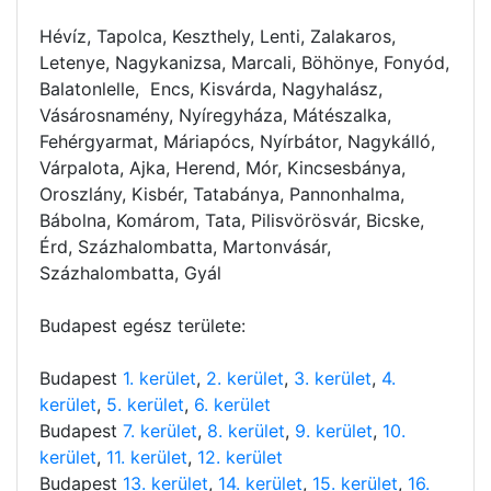
Hévíz, Tapolca, Keszthely, Lenti, Zalakaros,
Letenye, Nagykanizsa, Marcali, Böhönye, Fonyód,
Balatonlelle, Encs, Kisvárda, Nagyhalász,
Vásárosnamény, Nyíregyháza, Mátészalka,
Fehérgyarmat, Máriapócs, Nyírbátor, Nagykálló,
Várpalota, Ajka, Herend, Mór, Kincsesbánya,
Oroszlány, Kisbér, Tatabánya, Pannonhalma,
Bábolna, Komárom, Tata, Pilisvörösvár, Bicske,
Érd, Százhalombatta, Martonvásár,
Százhalombatta, Gyál
Budapest egész területe:
Budapest
1. kerület
,
2. kerület
,
3. kerület
,
4.
kerület
,
5. kerület
,
6. kerület
Budapest
7. kerület
,
8. kerület
,
9. kerület
,
10.
kerület
,
11. kerület
,
12. kerület
Budapest
13. kerület
,
14. kerület
,
15. kerület
,
16.