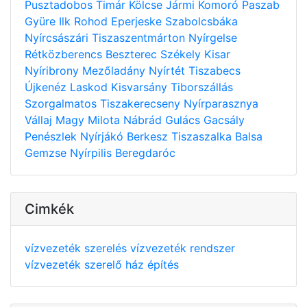
Pusztadobos
Timár
Kölcse
Jármi
Komoró
Paszab
Gyüre
Ilk
Rohod
Eperjeske
Szabolcsbáka
Nyírcsászári
Tiszaszentmárton
Nyírgelse
Rétközberencs
Beszterec
Székely
Kisar
Nyíribrony
Mezőladány
Nyírtét
Tiszabecs
Újkenéz
Laskod
Kisvarsány
Tiborszállás
Szorgalmatos
Tiszakerecseny
Nyírparasznya
Vállaj
Magy
Milota
Nábrád
Gulács
Gacsály
Penészlek
Nyírjákó
Berkesz
Tiszaszalka
Balsa
Gemzse
Nyírpilis
Beregdaróc
Cimkék
vízvezeték szerelés
vízvezeték rendszer
vízvezeték szerelő
ház építés