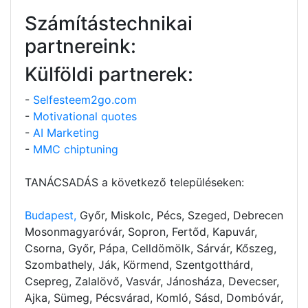
Számítástechnikai
partnereink:
Külföldi partnerek:
-
Selfesteem2go.com
-
Motivational quotes
-
AI Marketing
-
MMC chiptuning
TANÁCSADÁS a következő településeken:
Budapest,
Győr, Miskolc, Pécs, Szeged, Debrecen
Mosonmagyaróvár, Sopron, Fertőd, Kapuvár,
Csorna, Győr, Pápa, Celldömölk, Sárvár, Kőszeg,
Szombathely, Ják, Körmend, Szentgotthárd,
Csepreg, Zalalövő, Vasvár, Jánosháza, Devecser,
Ajka, Sümeg, Pécsvárad, Komló, Sásd, Dombóvár,