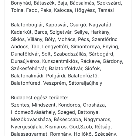
Bonyhád, Bátaszék, Baja, Bácsalmás, Szekszárd,
Tolna, Fadd, Paks, Kalocsa, Hőgyész, Tamási
Balatonboglár, Kaposvár, Csurgó, Nagyatád,
Kadarkút, Barcs, Szigetvár, Sellye, Harkány,
Siklós, Villány, Bóly, Mohács, Pécs, Szentlőrinc
Andocs, Tab, Lengyeltóti, Simontornya, Enying,
Dunaföldvár, Solt, Szabadszállás, Sárbogárd,
Dunaújváros, Kunszentmiklós, Ráckeve, Gárdony,
Székesfehérvár, Balatonföldvár, Siófok,
Balatonalmádi, Polgárdi, Balatonfűzfő,
Balatonfüred, Veszprém, Sátoraljaújhely
Budapest egész területe:
Szentes, Mindszent, Kondoros, Orosháza,
Hódmezővásárhely, Szeged, Battonya,
Mezőkovácsháza, Békéscsaba, Nagymaros,
Nyergesújfalu, Kismaros, Göd,Szob, Rétság,
Balassagyarmat, Romhány, Hollókő, Szécsény,