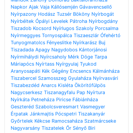
Napkor
Ajak
Vaja
Kállósemjén
Gávavencsellő
Nyírpazony
Hodász
Tuzsér
Bököny
Nyírbogát
Nyírbéltek
Ópályi
Levelek
Pátroha
Nyírbogdány
Tiszadob
Kocsord
Nyírlugos
Szakoly
Porcsalma
Nyírmeggyes
Tornyospálca
Tiszaeszlár
Ófehértó
Tunyogmatolcs
Fényeslitke
Nyírkarász
Buj
Tiszadada
Apagy
Nagydobos
Kántorjánosi
Nyírmihálydi
Nyírcsaholy
Mérk
Döge
Tarpa
Máriapócs
Nyírtass
Nyírgyulaj
Tyukod
Aranyosapáti
Kék
Gégény
Encsencs
Kálmánháza
Tiszabercel
Szamosszeg
Gyulaháza
Nyírvasvári
Tiszabezdéd
Anarcs
Kisléta
Ököritófülpös
Nagycserkesz
Tiszanagyfalu
Pap
Nyírtura
Nyírkáta
Petneháza
Piricse
Fábiánháza
Geszteréd
Szabolcsveresmart
Vasmegyer
Érpatak
Jánkmajtis
Pócspetri
Tiszakanyár
Győrtelek
Kékcse
Ramocsaháza
Szatmárcseke
Nagyvarsány
Tiszatelek
Őr
Sényő
Biri