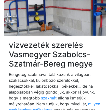
vízvezeték szerelés
Vasmegyer Szabolcs-
Szatmár-Bereg megye
Rengeteg szakmával találkozunk a világban:
szakácsokkal, különböző szerelőkkel,
hegesztőkkel, lakatosokkal, pékekkel... de ha
alaposabban végig gondoljuk, akkor rájövünk,
hogy a megtöbb
szakmát
aligha ismerjük
mélyrehatóan. Nem tudjuk, hogy mivel jár,
milyen
szakértelem szükséges
hozzá, sőt, sokszor az