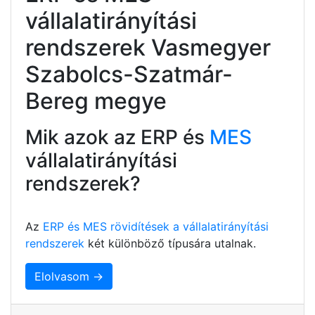
vállalatirányítási
rendszerek Vasmegyer
Szabolcs-Szatmár-
Bereg megye
Mik azok az ERP és
MES
vállalatirányítási
rendszerek?
Az
ERP és MES rövidítések a vállalatirányítási
rendszerek
két különböző típusára utalnak.
Elolvasom →