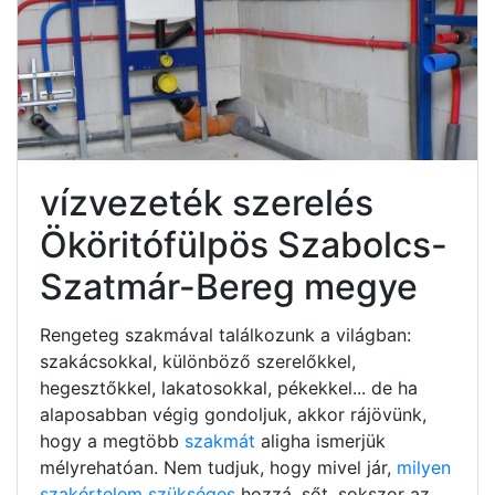
vízvezeték szerelés
Ököritófülpös Szabolcs-
Szatmár-Bereg megye
Rengeteg szakmával találkozunk a világban:
szakácsokkal, különböző szerelőkkel,
hegesztőkkel, lakatosokkal, pékekkel... de ha
alaposabban végig gondoljuk, akkor rájövünk,
hogy a megtöbb
szakmát
aligha ismerjük
mélyrehatóan. Nem tudjuk, hogy mivel jár,
milyen
szakértelem szükséges
hozzá, sőt, sokszor az