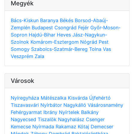
Megyék
Bács-Kiskun
Baranya
Békés
Borsod-Abaúj-
Zemplén
Budapest
Csongrád
Fejér
Győr-Moson-
Sopron
Hajdú-Bihar
Heves
Jász-Nagykun-
Szolnok
Komárom-Esztergom
Nógrád
Pest
Somogy
Szabolcs-Szatmár-Bereg
Tolna
Vas
Veszprém
Zala
Városok
Nyíregyháza
Mátészalka
Kisvárda
Újfehértó
Tiszavasvári
Nyírbátor
Nagykálló
Vásárosnamény
Fehérgyarmat
Ibrány
Nyírtelek
Balkány
Nagyecsed
Tiszalök
Nagyhalász
Csenger
Kemecse
Nyírmada
Rakamaz
Kótaj
Demecser
Mándok
Záhony
Dombrád
Baktalórántháza