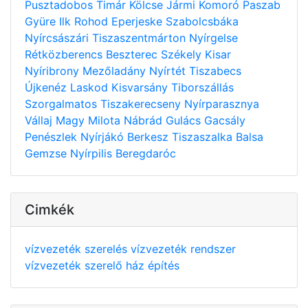
Pusztadobos
Timár
Kölcse
Jármi
Komoró
Paszab
Gyüre
Ilk
Rohod
Eperjeske
Szabolcsbáka
Nyírcsászári
Tiszaszentmárton
Nyírgelse
Rétközberencs
Beszterec
Székely
Kisar
Nyíribrony
Mezőladány
Nyírtét
Tiszabecs
Újkenéz
Laskod
Kisvarsány
Tiborszállás
Szorgalmatos
Tiszakerecseny
Nyírparasznya
Vállaj
Magy
Milota
Nábrád
Gulács
Gacsály
Penészlek
Nyírjákó
Berkesz
Tiszaszalka
Balsa
Gemzse
Nyírpilis
Beregdaróc
Cimkék
vízvezeték szerelés
vízvezeték rendszer
vízvezeték szerelő
ház építés