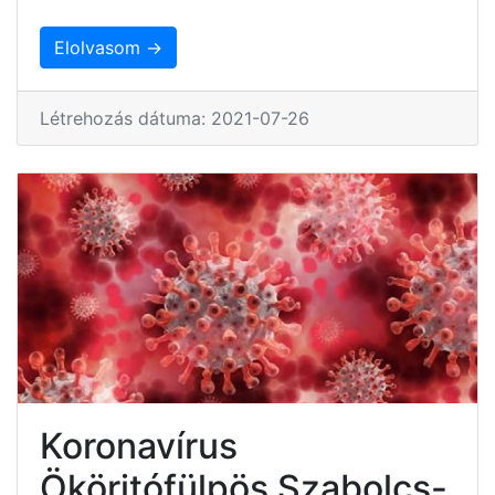
Elolvasom →
Létrehozás dátuma: 2021-07-26
Koronavírus
Ököritófülpös Szabolcs-