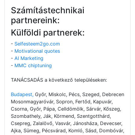
Számítástechnikai
partnereink:
Külföldi partnerek:
-
Selfesteem2go.com
-
Motivational quotes
-
AI Marketing
-
MMC chiptuning
TANÁCSADÁS a következő településeken:
Budapest,
Győr, Miskolc, Pécs, Szeged, Debrecen
Mosonmagyaróvár, Sopron, Fertőd, Kapuvár,
Csorna, Győr, Pápa, Celldömölk, Sárvár, Kőszeg,
Szombathely, Ják, Körmend, Szentgotthárd,
Csepreg, Zalalövő, Vasvár, Jánosháza, Devecser,
Ajka, Sümeg, Pécsvárad, Komló, Sásd, Dombóvár,