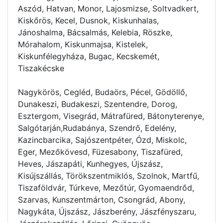
Aszód, Hatvan, Monor, Lajosmizse, Soltvadkert,
Kiskőrös, Kecel, Dusnok, Kiskunhalas,
Jánoshalma, Bácsalmás, Kelebia, Röszke,
Mórahalom, Kiskunmajsa, Kistelek,
Kiskunfélegyháza, Bugac, Kecskemét,
Tiszakécske
Nagykörös, Cegléd, Budaörs, Pécel, Gödöllő,
Dunakeszi, Budakeszi, Szentendre, Dorog,
Esztergom, Visegrád, Mátrafüred, Bátonyterenye,
Salgótarján,Rudabánya, Szendrő, Edelény,
Kazincbarcika, Sajószentpéter, Ózd, Miskolc,
Eger, Mezőkövesd, Füzesabony, Tiszafüred,
Heves, Jászapáti, Kunhegyes, Újszász,
Kisújszállás, Törökszentmiklós, Szolnok, Martfű,
Tiszaföldvár, Túrkeve, Mezőtúr, Gyomaendrőd,
Szarvas, Kunszentmárton, Csongrád, Abony,
Nagykáta, Újszász, Jászberény, Jászfényszaru,