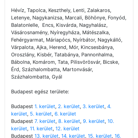
Hévíz, Tapolca, Keszthely, Lenti, Zalakaros,
Letenye, Nagykanizsa, Marcali, Böhönye, Fonyód,
Balatonlelle, Encs, Kisvárda, Nagyhalász,
Vásárosnamény, Nyíregyháza, Mátészalka,
Fehérgyarmat, Máriapócs, Nyírbátor, Nagykálló,
Várpalota, Ajka, Herend, Mór, Kincsesbánya,
Oroszlány, Kisbér, Tatabánya, Pannonhalma,
Bábolna, Komárom, Tata, Pilisvörösvár, Bicske,
Érd, Százhalombatta, Martonvásár,
Százhalombatta, Gyál
Budapest egész területe:
Budapest
1. kerület
,
2. kerület
,
3. kerület
,
4.
kerület
,
5. kerület
,
6. kerület
Budapest
7. kerület
,
8. kerület
,
9. kerület
,
10.
kerület
,
11. kerület
,
12. kerület
Budapest
13. kerület
,
14. kerület
,
15. kerület
,
16.