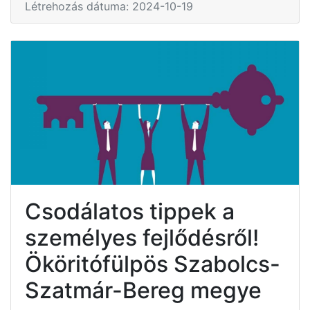
Létrehozás dátuma: 2024-10-19
Csodálatos tippek a
személyes fejlődésről!
Ököritófülpös Szabolcs-
Szatmár-Bereg megye