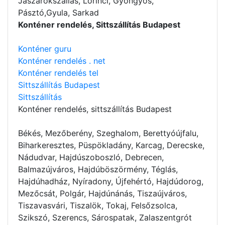
Jászárokszállás, Lőrinci, Gyöngyös,
Pásztó,Gyula, Sarkad
Konténer rendelés, Sittszállítás Budapest
Konténer guru
Konténer rendelés . net
Konténer rendelés tel
Sittszállítás Budapest
Sittszállítás
Konténer rendelés
, sittszállítás Budapest
Békés, Mezőberény, Szeghalom, Berettyóújfalu,
Biharkeresztes, Püspökladány, Karcag, Derecske,
Nádudvar, Hajdúszoboszló, Debrecen,
Balmazújváros, Hajdúböszörmény, Téglás,
Hajdúhadház, Nyíradony, Újfehértó, Hajdúdorog,
Mezőcsát, Polgár, Hajdúnánás, Tiszaújváros,
Tiszavasvári, Tiszalök, Tokaj, Felsőzsolca,
Szikszó, Szerencs, Sárospatak, Zalaszentgrót