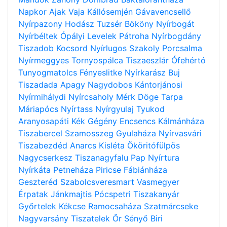
Napkor
Ajak
Vaja
Kállósemjén
Gávavencsellő
Nyírpazony
Hodász
Tuzsér
Bököny
Nyírbogát
Nyírbéltek
Ópályi
Levelek
Pátroha
Nyírbogdány
Tiszadob
Kocsord
Nyírlugos
Szakoly
Porcsalma
Nyírmeggyes
Tornyospálca
Tiszaeszlár
Ófehértó
Tunyogmatolcs
Fényeslitke
Nyírkarász
Buj
Tiszadada
Apagy
Nagydobos
Kántorjánosi
Nyírmihálydi
Nyírcsaholy
Mérk
Döge
Tarpa
Máriapócs
Nyírtass
Nyírgyulaj
Tyukod
Aranyosapáti
Kék
Gégény
Encsencs
Kálmánháza
Tiszabercel
Szamosszeg
Gyulaháza
Nyírvasvári
Tiszabezdéd
Anarcs
Kisléta
Ököritófülpös
Nagycserkesz
Tiszanagyfalu
Pap
Nyírtura
Nyírkáta
Petneháza
Piricse
Fábiánháza
Geszteréd
Szabolcsveresmart
Vasmegyer
Érpatak
Jánkmajtis
Pócspetri
Tiszakanyár
Győrtelek
Kékcse
Ramocsaháza
Szatmárcseke
Nagyvarsány
Tiszatelek
Őr
Sényő
Biri