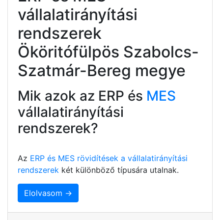
vállalatirányítási
rendszerek
Ököritófülpös Szabolcs-
Szatmár-Bereg megye
Mik azok az ERP és
MES
vállalatirányítási
rendszerek?
Az
ERP és MES rövidítések a vállalatirányítási
rendszerek
két különböző típusára utalnak.
Elolvasom →