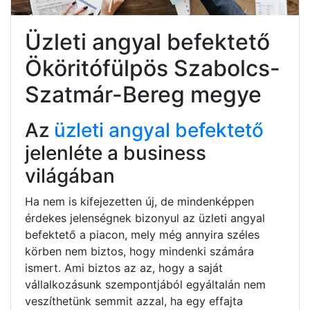
Üzleti angyal befektető
Ököritófülpös Szabolcs-
Szatmár-Bereg megye
Az
üzleti angyal befektető
jelenléte a business
világában
Ha nem is kifejezetten új, de mindenképpen
érdekes jelenségnek bizonyul az üzleti angyal
befektető a piacon, mely még annyira széles
körben nem biztos, hogy mindenki számára
ismert. Ami biztos az az, hogy a saját
vállalkozásunk szempontjából egyáltalán nem
veszíthetünk semmit azzal, ha egy effajta