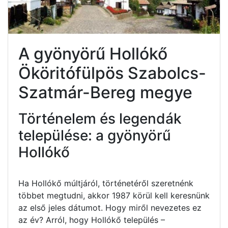
A gyönyörű Hollókő
Ököritófülpös Szabolcs-
Szatmár-Bereg megye
Történelem és legendák
települése: a gyönyörű
Hollókő
Ha Hollókő múltjáról, történetéről szeretnénk
többet megtudni, akkor 1987 körül kell keresnünk
az első jeles dátumot. Hogy miről nevezetes ez
az év? Arról, hogy Hollókő település –