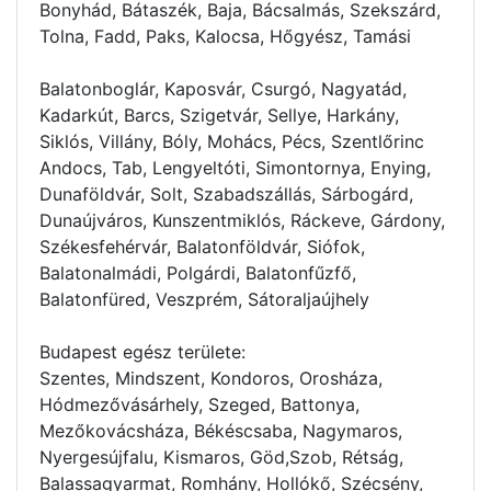
Bonyhád, Bátaszék, Baja, Bácsalmás, Szekszárd,
Tolna, Fadd, Paks, Kalocsa, Hőgyész, Tamási
Balatonboglár, Kaposvár, Csurgó, Nagyatád,
Kadarkút, Barcs, Szigetvár, Sellye, Harkány,
Siklós, Villány, Bóly, Mohács, Pécs, Szentlőrinc
Andocs, Tab, Lengyeltóti, Simontornya, Enying,
Dunaföldvár, Solt, Szabadszállás, Sárbogárd,
Dunaújváros, Kunszentmiklós, Ráckeve, Gárdony,
Székesfehérvár, Balatonföldvár, Siófok,
Balatonalmádi, Polgárdi, Balatonfűzfő,
Balatonfüred, Veszprém, Sátoraljaújhely
Budapest egész területe:
Szentes, Mindszent, Kondoros, Orosháza,
Hódmezővásárhely, Szeged, Battonya,
Mezőkovácsháza, Békéscsaba, Nagymaros,
Nyergesújfalu, Kismaros, Göd,Szob, Rétság,
Balassagyarmat, Romhány, Hollókő, Szécsény,