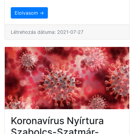
Elolvasom →
Létrehozás dátuma: 2021-07-27
Koronavírus Nyírtura
Szabolcs-Szatmár-