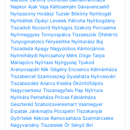
Napkor
Ajak
Vaja
Kállósemjén
Gávavencsellő
Nyírpazony
Hodász
Tuzsér
Bököny
Nyírbogát
Nyírbéltek
Ópályi
Levelek
Pátroha
Nyírbogdány
Tiszadob
Kocsord
Nyírlugos
Szakoly
Porcsalma
Nyírmeggyes
Tornyospálca
Tiszaeszlár
Ófehértó
Tunyogmatolcs
Fényeslitke
Nyírkarász
Buj
Tiszadada
Apagy
Nagydobos
Kántorjánosi
Nyírmihálydi
Nyírcsaholy
Mérk
Döge
Tarpa
Máriapócs
Nyírtass
Nyírgyulaj
Tyukod
Aranyosapáti
Kék
Gégény
Encsencs
Kálmánháza
Tiszabercel
Szamosszeg
Gyulaháza
Nyírvasvári
Tiszabezdéd
Anarcs
Kisléta
Ököritófülpös
Nagycserkesz
Tiszanagyfalu
Pap
Nyírtura
Nyírkáta
Petneháza
Piricse
Fábiánháza
Geszteréd
Szabolcsveresmart
Vasmegyer
Érpatak
Jánkmajtis
Pócspetri
Tiszakanyár
Győrtelek
Kékcse
Ramocsaháza
Szatmárcseke
Nagyvarsány
Tiszatelek
Őr
Sényő
Biri