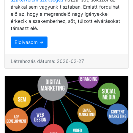
árakkal sem vagyunk tisztában. Emiatt fordulhat
elő az, hogy a megrendelő nagy igényekkel
érkezik a szakemberhez, sőt, túlzott elvárásokat
támaszt elé.
Elolvasom →
Létrehozás dátuma: 2026-02-27