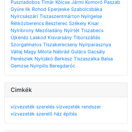
Pusztadobos
Timár
Kölcse
Jármi
Komoró
Paszab
Gyüre
Ilk
Rohod
Eperjeske
Szabolcsbáka
Nyírcsászári
Tiszaszentmárton
Nyírgelse
Rétközberencs
Beszterec
Székely
Kisar
Nyíribrony
Mezőladány
Nyírtét
Tiszabecs
Újkenéz
Laskod
Kisvarsány
Tiborszállás
Szorgalmatos
Tiszakerecseny
Nyírparasznya
Vállaj
Magy
Milota
Nábrád
Gulács
Gacsály
Penészlek
Nyírjákó
Berkesz
Tiszaszalka
Balsa
Gemzse
Nyírpilis
Beregdaróc
Cimkék
vízvezeték szerelés
vízvezeték rendszer
vízvezeték szerelő
ház építés