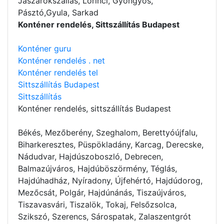
Jászárokszállás, Lőrinci, Gyöngyös,
Pásztó,Gyula, Sarkad
Konténer rendelés, Sittszállítás Budapest
Konténer guru
Konténer rendelés . net
Konténer rendelés tel
Sittszállítás Budapest
Sittszállítás
Konténer rendelés
, sittszállítás Budapest
Békés, Mezőberény, Szeghalom, Berettyóújfalu,
Biharkeresztes, Püspökladány, Karcag, Derecske,
Nádudvar, Hajdúszoboszló, Debrecen,
Balmazújváros, Hajdúböszörmény, Téglás,
Hajdúhadház, Nyíradony, Újfehértó, Hajdúdorog,
Mezőcsát, Polgár, Hajdúnánás, Tiszaújváros,
Tiszavasvári, Tiszalök, Tokaj, Felsőzsolca,
Szikszó, Szerencs, Sárospatak, Zalaszentgrót