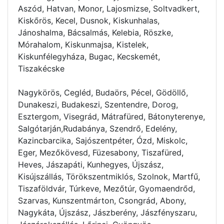
Aszód, Hatvan, Monor, Lajosmizse, Soltvadkert,
Kiskőrös, Kecel, Dusnok, Kiskunhalas,
Jánoshalma, Bácsalmás, Kelebia, Röszke,
Mórahalom, Kiskunmajsa, Kistelek,
Kiskunfélegyháza, Bugac, Kecskemét,
Tiszakécske
Nagykörös, Cegléd, Budaörs, Pécel, Gödöllő,
Dunakeszi, Budakeszi, Szentendre, Dorog,
Esztergom, Visegrád, Mátrafüred, Bátonyterenye,
Salgótarján,Rudabánya, Szendrő, Edelény,
Kazincbarcika, Sajószentpéter, Ózd, Miskolc,
Eger, Mezőkövesd, Füzesabony, Tiszafüred,
Heves, Jászapáti, Kunhegyes, Újszász,
Kisújszállás, Törökszentmiklós, Szolnok, Martfű,
Tiszaföldvár, Túrkeve, Mezőtúr, Gyomaendrőd,
Szarvas, Kunszentmárton, Csongrád, Abony,
Nagykáta, Újszász, Jászberény, Jászfényszaru,