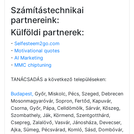
Számítástechnikai
partnereink:
Külföldi partnerek:
-
Selfesteem2go.com
-
Motivational quotes
-
AI Marketing
-
MMC chiptuning
TANÁCSADÁS a következő településeken:
Budapest,
Győr, Miskolc, Pécs, Szeged, Debrecen
Mosonmagyaróvár, Sopron, Fertőd, Kapuvár,
Csorna, Győr, Pápa, Celldömölk, Sárvár, Kőszeg,
Szombathely, Ják, Körmend, Szentgotthárd,
Csepreg, Zalalövő, Vasvár, Jánosháza, Devecser,
Ajka, Sümeg, Pécsvárad, Komló, Sásd, Dombóvár,