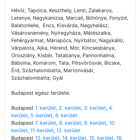
Hévíz, Tapolca, Keszthely, Lenti, Zalakaros,
Letenye, Nagykanizsa, Marcali, Böhönye, Fonyód,
Balatonlelle, Encs, Kisvárda, Nagyhalász,
Vásárosnamény, Nyíregyháza, Mátészalka,
Fehérgyarmat, Máriapócs, Nyírbátor, Nagykálló,
Várpalota, Ajka, Herend, Mór, Kincsesbánya,
Oroszlány, Kisbér, Tatabánya, Pannonhalma,
Bábolna, Komárom, Tata, Pilisvörösvár, Bicske,
Érd, Százhalombatta, Martonvásár,
Százhalombatta, Gyál
Budapest egész területe:
Budapest
1. kerület
,
2. kerület
,
3. kerület
,
4.
kerület
,
5. kerület
,
6. kerület
Budapest
7. kerület
,
8. kerület
,
9. kerület
,
10.
kerület
,
11. kerület
,
12. kerület
Budapest
13. kerület
,
14. kerület
,
15. kerület
,
16.