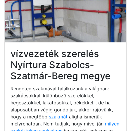
vízvezeték szerelés
Nyírtura Szabolcs-
Szatmár-Bereg megye
Rengeteg szakmával találkozunk a világban:
szakácsokkal, különböző szerelőkkel,
hegesztőkkel, lakatosokkal, pékekkel... de ha
alaposabban végig gondoljuk, akkor rájövünk,
hogy a megtöbb
szakmát
aligha ismerjük
mélyrehatóan. Nem tudjuk, hogy mivel jár,
milyen
szakértelem szükséges
hozzá, sőt, sokszor az