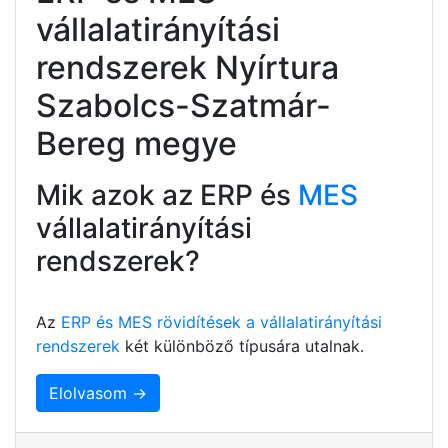
vállalatirányítási
rendszerek Nyírtura
Szabolcs-Szatmár-
Bereg megye
Mik azok az ERP és
MES
vállalatirányítási
rendszerek?
Az
ERP és MES rövidítések a vállalatirányítási
rendszerek
két különböző típusára utalnak.
Elolvasom →