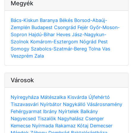
Megyék
Bács-Kiskun
Baranya
Békés
Borsod-Abaúj-
Zemplén
Budapest
Csongrád
Fejér
Győr-Moson-
Sopron
Hajdú-Bihar
Heves
Jász-Nagykun-
Szolnok
Komárom-Esztergom
Nógrád
Pest
Somogy
Szabolcs-Szatmár-Bereg
Tolna
Vas
Veszprém
Zala
Városok
Nyíregyháza
Mátészalka
Kisvárda
Újfehértó
Tiszavasvári
Nyírbátor
Nagykálló
Vásárosnamény
Fehérgyarmat
Ibrány
Nyírtelek
Balkány
Nagyecsed
Tiszalök
Nagyhalász
Csenger
Kemecse
Nyírmada
Rakamaz
Kótaj
Demecser
Mándok
Záhony
Dombrád
Baktalórántháza