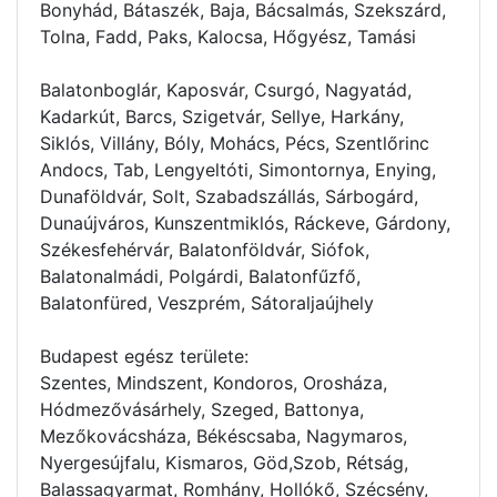
Bonyhád, Bátaszék, Baja, Bácsalmás, Szekszárd,
Tolna, Fadd, Paks, Kalocsa, Hőgyész, Tamási
Balatonboglár, Kaposvár, Csurgó, Nagyatád,
Kadarkút, Barcs, Szigetvár, Sellye, Harkány,
Siklós, Villány, Bóly, Mohács, Pécs, Szentlőrinc
Andocs, Tab, Lengyeltóti, Simontornya, Enying,
Dunaföldvár, Solt, Szabadszállás, Sárbogárd,
Dunaújváros, Kunszentmiklós, Ráckeve, Gárdony,
Székesfehérvár, Balatonföldvár, Siófok,
Balatonalmádi, Polgárdi, Balatonfűzfő,
Balatonfüred, Veszprém, Sátoraljaújhely
Budapest egész területe:
Szentes, Mindszent, Kondoros, Orosháza,
Hódmezővásárhely, Szeged, Battonya,
Mezőkovácsháza, Békéscsaba, Nagymaros,
Nyergesújfalu, Kismaros, Göd,Szob, Rétság,
Balassagyarmat, Romhány, Hollókő, Szécsény,