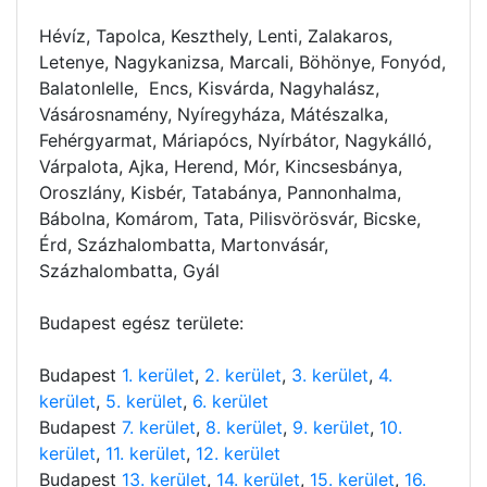
Hévíz, Tapolca, Keszthely, Lenti, Zalakaros,
Letenye, Nagykanizsa, Marcali, Böhönye, Fonyód,
Balatonlelle, Encs, Kisvárda, Nagyhalász,
Vásárosnamény, Nyíregyháza, Mátészalka,
Fehérgyarmat, Máriapócs, Nyírbátor, Nagykálló,
Várpalota, Ajka, Herend, Mór, Kincsesbánya,
Oroszlány, Kisbér, Tatabánya, Pannonhalma,
Bábolna, Komárom, Tata, Pilisvörösvár, Bicske,
Érd, Százhalombatta, Martonvásár,
Százhalombatta, Gyál
Budapest egész területe:
Budapest
1. kerület
,
2. kerület
,
3. kerület
,
4.
kerület
,
5. kerület
,
6. kerület
Budapest
7. kerület
,
8. kerület
,
9. kerület
,
10.
kerület
,
11. kerület
,
12. kerület
Budapest
13. kerület
,
14. kerület
,
15. kerület
,
16.