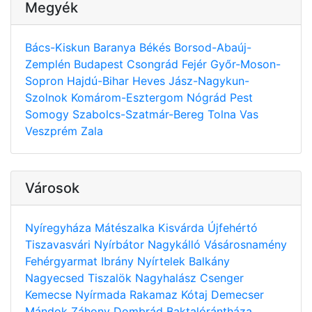
Megyék
Bács-Kiskun
Baranya
Békés
Borsod-Abaúj-
Zemplén
Budapest
Csongrád
Fejér
Győr-Moson-
Sopron
Hajdú-Bihar
Heves
Jász-Nagykun-
Szolnok
Komárom-Esztergom
Nógrád
Pest
Somogy
Szabolcs-Szatmár-Bereg
Tolna
Vas
Veszprém
Zala
Városok
Nyíregyháza
Mátészalka
Kisvárda
Újfehértó
Tiszavasvári
Nyírbátor
Nagykálló
Vásárosnamény
Fehérgyarmat
Ibrány
Nyírtelek
Balkány
Nagyecsed
Tiszalök
Nagyhalász
Csenger
Kemecse
Nyírmada
Rakamaz
Kótaj
Demecser
Mándok
Záhony
Dombrád
Baktalórántháza