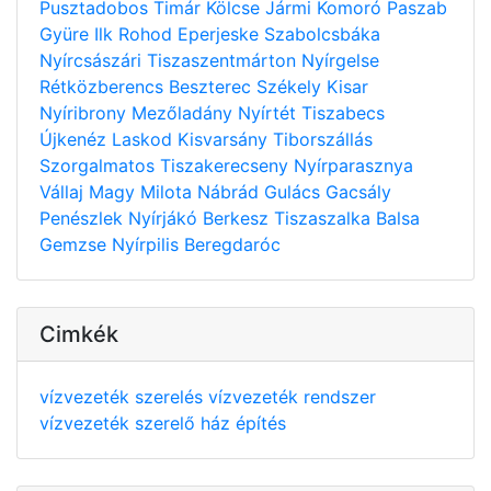
Pusztadobos
Timár
Kölcse
Jármi
Komoró
Paszab
Gyüre
Ilk
Rohod
Eperjeske
Szabolcsbáka
Nyírcsászári
Tiszaszentmárton
Nyírgelse
Rétközberencs
Beszterec
Székely
Kisar
Nyíribrony
Mezőladány
Nyírtét
Tiszabecs
Újkenéz
Laskod
Kisvarsány
Tiborszállás
Szorgalmatos
Tiszakerecseny
Nyírparasznya
Vállaj
Magy
Milota
Nábrád
Gulács
Gacsály
Penészlek
Nyírjákó
Berkesz
Tiszaszalka
Balsa
Gemzse
Nyírpilis
Beregdaróc
Cimkék
vízvezeték szerelés
vízvezeték rendszer
vízvezeték szerelő
ház építés