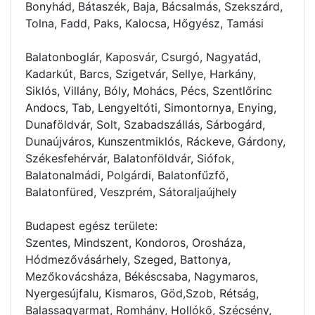
Bonyhád, Bátaszék, Baja, Bácsalmás, Szekszárd,
Tolna, Fadd, Paks, Kalocsa, Hőgyész, Tamási
Balatonboglár, Kaposvár, Csurgó, Nagyatád,
Kadarkút, Barcs, Szigetvár, Sellye, Harkány,
Siklós, Villány, Bóly, Mohács, Pécs, Szentlőrinc
Andocs, Tab, Lengyeltóti, Simontornya, Enying,
Dunaföldvár, Solt, Szabadszállás, Sárbogárd,
Dunaújváros, Kunszentmiklós, Ráckeve, Gárdony,
Székesfehérvár, Balatonföldvár, Siófok,
Balatonalmádi, Polgárdi, Balatonfűzfő,
Balatonfüred, Veszprém, Sátoraljaújhely
Budapest egész területe:
Szentes, Mindszent, Kondoros, Orosháza,
Hódmezővásárhely, Szeged, Battonya,
Mezőkovácsháza, Békéscsaba, Nagymaros,
Nyergesújfalu, Kismaros, Göd,Szob, Rétság,
Balassagyarmat, Romhány, Hollókő, Szécsény,