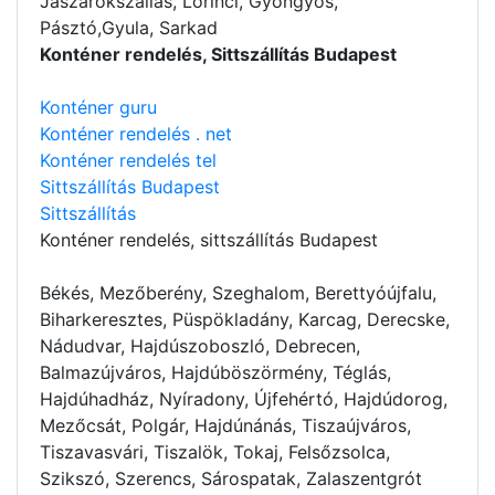
Jászárokszállás, Lőrinci, Gyöngyös,
Pásztó,Gyula, Sarkad
Konténer rendelés, Sittszállítás Budapest
Konténer guru
Konténer rendelés . net
Konténer rendelés tel
Sittszállítás Budapest
Sittszállítás
Konténer rendelés
, sittszállítás Budapest
Békés, Mezőberény, Szeghalom, Berettyóújfalu,
Biharkeresztes, Püspökladány, Karcag, Derecske,
Nádudvar, Hajdúszoboszló, Debrecen,
Balmazújváros, Hajdúböszörmény, Téglás,
Hajdúhadház, Nyíradony, Újfehértó, Hajdúdorog,
Mezőcsát, Polgár, Hajdúnánás, Tiszaújváros,
Tiszavasvári, Tiszalök, Tokaj, Felsőzsolca,
Szikszó, Szerencs, Sárospatak, Zalaszentgrót