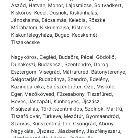
Aszód, Hatvan, Monor, Lajosmizse, Soltvadkert,
Kiskőrös, Kecel, Dusnok, Kiskunhalas,
Jánoshalma, Bácsalmás, Kelebia, Röszke,
Mórahalom, Kiskunmajsa, Kistelek,
Kiskunfélegyháza, Bugac, Kecskemét,
Tiszakécske
Nagykörös, Cegléd, Budaörs, Pécel, Gödöllő,
Dunakeszi, Budakeszi, Szentendre, Dorog,
Esztergom, Visegrád, Mátrafüred, Bátonyterenye,
Salgótarján,Rudabánya, Szendrő, Edelény,
Kazincbarcika, Sajószentpéter, Ózd, Miskolc,
Eger, Mezőkövesd, Füzesabony, Tiszafüred,
Heves, Jászapáti, Kunhegyes, Újszász,
Kisújszállás, Törökszentmiklós, Szolnok, Martfű,
Tiszaföldvár, Túrkeve, Mezőtúr, Gyomaendrőd,
Szarvas, Kunszentmárton, Csongrád, Abony,
Nagykáta, Újszász, Jászberény, Jászfényszaru,