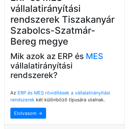
vállalatirányítási
rendszerek Tiszakanyár
Szabolcs-Szatmár-
Bereg megye
Mik azok az ERP és
MES
vállalatirányítási
rendszerek?
Az
ERP és MES rövidítések a vállalatirányítási
rendszerek
két különböző típusára utalnak.
Elolvasom →