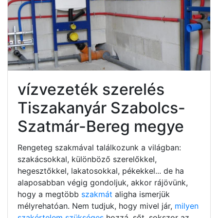
vízvezeték szerelés
Tiszakanyár Szabolcs-
Szatmár-Bereg megye
Rengeteg szakmával találkozunk a világban:
szakácsokkal, különböző szerelőkkel,
hegesztőkkel, lakatosokkal, pékekkel... de ha
alaposabban végig gondoljuk, akkor rájövünk,
hogy a megtöbb
szakmát
aligha ismerjük
mélyrehatóan. Nem tudjuk, hogy mivel jár,
milyen
szakértelem szükséges
hozzá, sőt, sokszor az