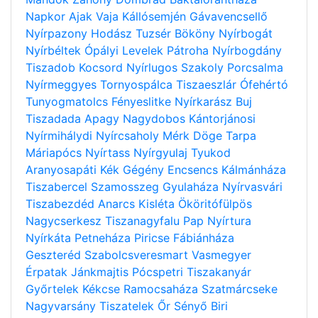
Napkor
Ajak
Vaja
Kállósemjén
Gávavencsellő
Nyírpazony
Hodász
Tuzsér
Bököny
Nyírbogát
Nyírbéltek
Ópályi
Levelek
Pátroha
Nyírbogdány
Tiszadob
Kocsord
Nyírlugos
Szakoly
Porcsalma
Nyírmeggyes
Tornyospálca
Tiszaeszlár
Ófehértó
Tunyogmatolcs
Fényeslitke
Nyírkarász
Buj
Tiszadada
Apagy
Nagydobos
Kántorjánosi
Nyírmihálydi
Nyírcsaholy
Mérk
Döge
Tarpa
Máriapócs
Nyírtass
Nyírgyulaj
Tyukod
Aranyosapáti
Kék
Gégény
Encsencs
Kálmánháza
Tiszabercel
Szamosszeg
Gyulaháza
Nyírvasvári
Tiszabezdéd
Anarcs
Kisléta
Ököritófülpös
Nagycserkesz
Tiszanagyfalu
Pap
Nyírtura
Nyírkáta
Petneháza
Piricse
Fábiánháza
Geszteréd
Szabolcsveresmart
Vasmegyer
Érpatak
Jánkmajtis
Pócspetri
Tiszakanyár
Győrtelek
Kékcse
Ramocsaháza
Szatmárcseke
Nagyvarsány
Tiszatelek
Őr
Sényő
Biri