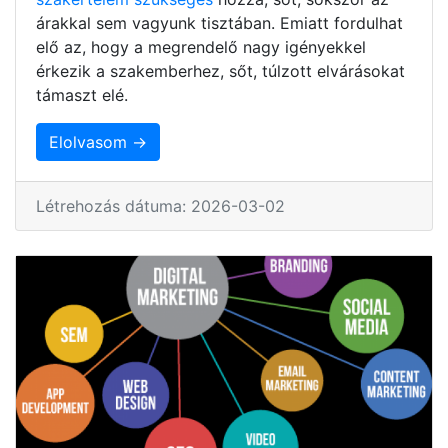
árakkal sem vagyunk tisztában. Emiatt fordulhat
elő az, hogy a megrendelő nagy igényekkel
érkezik a szakemberhez, sőt, túlzott elvárásokat
támaszt elé.
Elolvasom →
Létrehozás dátuma: 2026-03-02