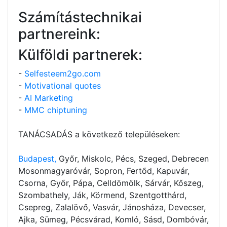
Számítástechnikai
partnereink:
Külföldi partnerek:
-
Selfesteem2go.com
-
Motivational quotes
-
AI Marketing
-
MMC chiptuning
TANÁCSADÁS a következő településeken:
Budapest,
Győr, Miskolc, Pécs, Szeged, Debrecen
Mosonmagyaróvár, Sopron, Fertőd, Kapuvár,
Csorna, Győr, Pápa, Celldömölk, Sárvár, Kőszeg,
Szombathely, Ják, Körmend, Szentgotthárd,
Csepreg, Zalalövő, Vasvár, Jánosháza, Devecser,
Ajka, Sümeg, Pécsvárad, Komló, Sásd, Dombóvár,