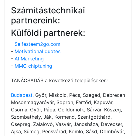
Számítástechnikai
partnereink:
Külföldi partnerek:
-
Selfesteem2go.com
-
Motivational quotes
-
AI Marketing
-
MMC chiptuning
TANÁCSADÁS a következő településeken:
Budapest,
Győr, Miskolc, Pécs, Szeged, Debrecen
Mosonmagyaróvár, Sopron, Fertőd, Kapuvár,
Csorna, Győr, Pápa, Celldömölk, Sárvár, Kőszeg,
Szombathely, Ják, Körmend, Szentgotthárd,
Csepreg, Zalalövő, Vasvár, Jánosháza, Devecser,
Ajka, Sümeg, Pécsvárad, Komló, Sásd, Dombóvár,