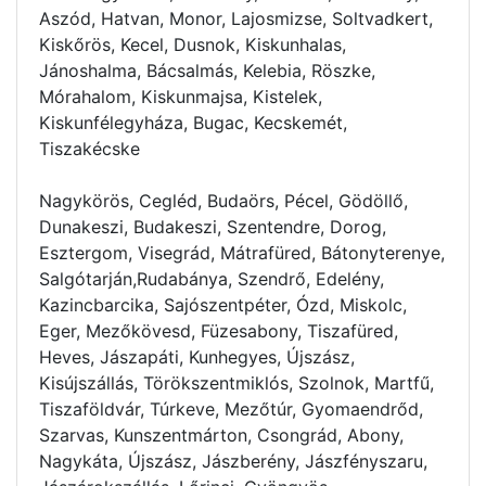
Aszód, Hatvan, Monor, Lajosmizse, Soltvadkert,
Kiskőrös, Kecel, Dusnok, Kiskunhalas,
Jánoshalma, Bácsalmás, Kelebia, Röszke,
Mórahalom, Kiskunmajsa, Kistelek,
Kiskunfélegyháza, Bugac, Kecskemét,
Tiszakécske
Nagykörös, Cegléd, Budaörs, Pécel, Gödöllő,
Dunakeszi, Budakeszi, Szentendre, Dorog,
Esztergom, Visegrád, Mátrafüred, Bátonyterenye,
Salgótarján,Rudabánya, Szendrő, Edelény,
Kazincbarcika, Sajószentpéter, Ózd, Miskolc,
Eger, Mezőkövesd, Füzesabony, Tiszafüred,
Heves, Jászapáti, Kunhegyes, Újszász,
Kisújszállás, Törökszentmiklós, Szolnok, Martfű,
Tiszaföldvár, Túrkeve, Mezőtúr, Gyomaendrőd,
Szarvas, Kunszentmárton, Csongrád, Abony,
Nagykáta, Újszász, Jászberény, Jászfényszaru,