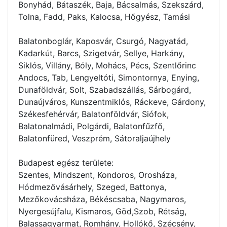
Bonyhád, Bátaszék, Baja, Bácsalmás, Szekszárd,
Tolna, Fadd, Paks, Kalocsa, Hőgyész, Tamási
Balatonboglár, Kaposvár, Csurgó, Nagyatád,
Kadarkút, Barcs, Szigetvár, Sellye, Harkány,
Siklós, Villány, Bóly, Mohács, Pécs, Szentlőrinc
Andocs, Tab, Lengyeltóti, Simontornya, Enying,
Dunaföldvár, Solt, Szabadszállás, Sárbogárd,
Dunaújváros, Kunszentmiklós, Ráckeve, Gárdony,
Székesfehérvár, Balatonföldvár, Siófok,
Balatonalmádi, Polgárdi, Balatonfűzfő,
Balatonfüred, Veszprém, Sátoraljaújhely
Budapest egész területe:
Szentes, Mindszent, Kondoros, Orosháza,
Hódmezővásárhely, Szeged, Battonya,
Mezőkovácsháza, Békéscsaba, Nagymaros,
Nyergesújfalu, Kismaros, Göd,Szob, Rétság,
Balassagyarmat, Romhány, Hollókő, Szécsény,