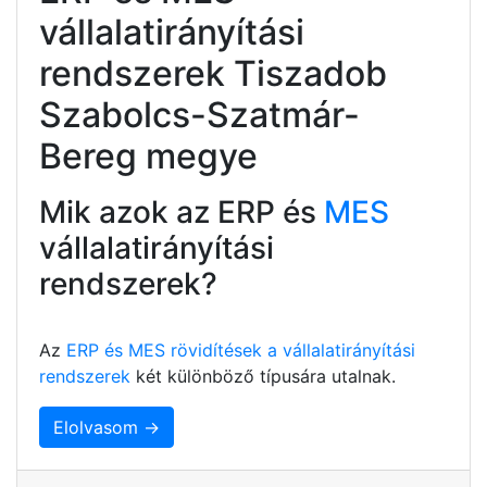
vállalatirányítási
rendszerek Tiszadob
Szabolcs-Szatmár-
Bereg megye
Mik azok az ERP és
MES
vállalatirányítási
rendszerek?
Az
ERP és MES rövidítések a vállalatirányítási
rendszerek
két különböző típusára utalnak.
Elolvasom →