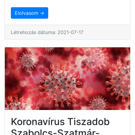
Elolvasom →
Létrehozás dátuma: 2021-07-17
Koronavírus Tiszadob
Szabolcs-Szatmár-