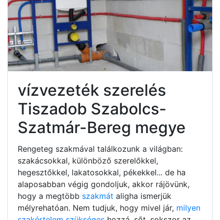
vízvezeték szerelés
Tiszadob Szabolcs-
Szatmár-Bereg megye
Rengeteg szakmával találkozunk a világban:
szakácsokkal, különböző szerelőkkel,
hegesztőkkel, lakatosokkal, pékekkel... de ha
alaposabban végig gondoljuk, akkor rájövünk,
hogy a megtöbb
szakmát
aligha ismerjük
mélyrehatóan. Nem tudjuk, hogy mivel jár,
milyen
szakértelem szükséges
hozzá, sőt, sokszor az