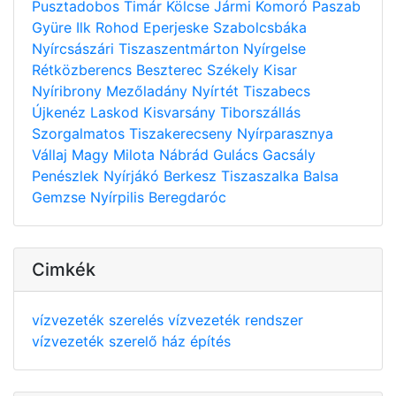
Pusztadobos
Timár
Kölcse
Jármi
Komoró
Paszab
Gyüre
Ilk
Rohod
Eperjeske
Szabolcsbáka
Nyírcsászári
Tiszaszentmárton
Nyírgelse
Rétközberencs
Beszterec
Székely
Kisar
Nyíribrony
Mezőladány
Nyírtét
Tiszabecs
Újkenéz
Laskod
Kisvarsány
Tiborszállás
Szorgalmatos
Tiszakerecseny
Nyírparasznya
Vállaj
Magy
Milota
Nábrád
Gulács
Gacsály
Penészlek
Nyírjákó
Berkesz
Tiszaszalka
Balsa
Gemzse
Nyírpilis
Beregdaróc
Cimkék
vízvezeték szerelés
vízvezeték rendszer
vízvezeték szerelő
ház építés