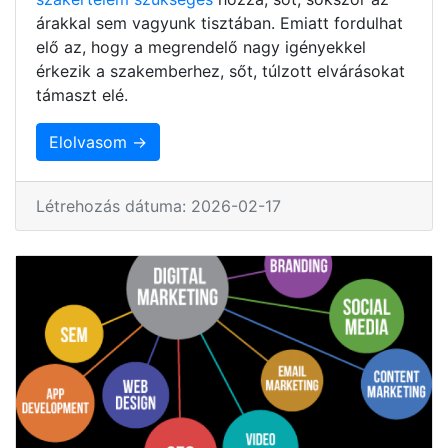
árakkal sem vagyunk tisztában. Emiatt fordulhat
elő az, hogy a megrendelő nagy igényekkel
érkezik a szakemberhez, sőt, túlzott elvárásokat
támaszt elé.
Elolvasom →
Létrehozás dátuma: 2026-02-17