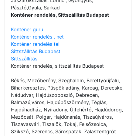
Jászárokszállás, Lőrinci, Gyöngyös,
Pásztó,Gyula, Sarkad
Konténer rendelés, Sittszállítás Budapest
Konténer guru
Konténer rendelés . net
Konténer rendelés tel
Sittszállítás Budapest
Sittszállítás
Konténer rendelés
, sittszállítás Budapest
Békés, Mezőberény, Szeghalom, Berettyóújfalu,
Biharkeresztes, Püspökladány, Karcag, Derecske,
Nádudvar, Hajdúszoboszló, Debrecen,
Balmazújváros, Hajdúböszörmény, Téglás,
Hajdúhadház, Nyíradony, Újfehértó, Hajdúdorog,
Mezőcsát, Polgár, Hajdúnánás, Tiszaújváros,
Tiszavasvári, Tiszalök, Tokaj, Felsőzsolca,
Szikszó, Szerencs, Sárospatak, Zalaszentgrót