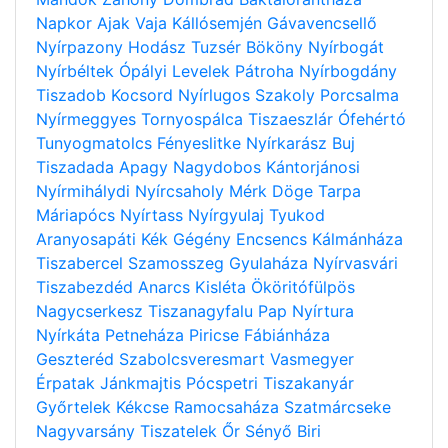
Napkor
Ajak
Vaja
Kállósemjén
Gávavencsellő
Nyírpazony
Hodász
Tuzsér
Bököny
Nyírbogát
Nyírbéltek
Ópályi
Levelek
Pátroha
Nyírbogdány
Tiszadob
Kocsord
Nyírlugos
Szakoly
Porcsalma
Nyírmeggyes
Tornyospálca
Tiszaeszlár
Ófehértó
Tunyogmatolcs
Fényeslitke
Nyírkarász
Buj
Tiszadada
Apagy
Nagydobos
Kántorjánosi
Nyírmihálydi
Nyírcsaholy
Mérk
Döge
Tarpa
Máriapócs
Nyírtass
Nyírgyulaj
Tyukod
Aranyosapáti
Kék
Gégény
Encsencs
Kálmánháza
Tiszabercel
Szamosszeg
Gyulaháza
Nyírvasvári
Tiszabezdéd
Anarcs
Kisléta
Ököritófülpös
Nagycserkesz
Tiszanagyfalu
Pap
Nyírtura
Nyírkáta
Petneháza
Piricse
Fábiánháza
Geszteréd
Szabolcsveresmart
Vasmegyer
Érpatak
Jánkmajtis
Pócspetri
Tiszakanyár
Győrtelek
Kékcse
Ramocsaháza
Szatmárcseke
Nagyvarsány
Tiszatelek
Őr
Sényő
Biri