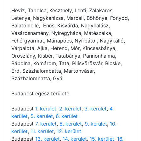
Hévíz, Tapolca, Keszthely, Lenti, Zalakaros,
Letenye, Nagykanizsa, Marcali, Böhönye, Fonyód,
Balatonlelle, Encs, Kisvárda, Nagyhalász,
Vásárosnamény, Nyíregyháza, Mátészalka,
Fehérgyarmat, Máriapócs, Nyírbátor, Nagykálló,
Várpalota, Ajka, Herend, Mór, Kincsesbánya,
Oroszlány, Kisbér, Tatabánya, Pannonhalma,
Bábolna, Komárom, Tata, Pilisvörösvár, Bicske,
Érd, Százhalombatta, Martonvásár,
Százhalombatta, Gyál
Budapest egész területe:
Budapest
1. kerület
,
2. kerület
,
3. kerület
,
4.
kerület
,
5. kerület
,
6. kerület
Budapest
7. kerület
,
8. kerület
,
9. kerület
,
10.
kerület
,
11. kerület
,
12. kerület
Budapest
13. kerület
,
14. kerület
,
15. kerület
,
16.