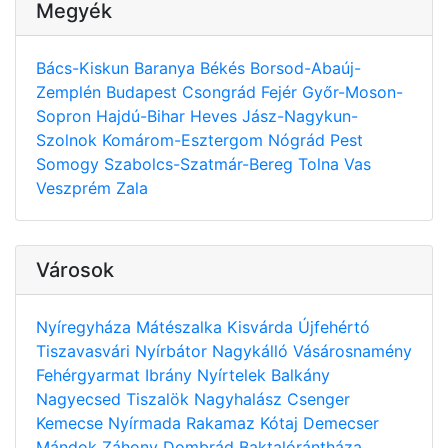
Megyék
Bács-Kiskun
Baranya
Békés
Borsod-Abaúj-
Zemplén
Budapest
Csongrád
Fejér
Győr-Moson-
Sopron
Hajdú-Bihar
Heves
Jász-Nagykun-
Szolnok
Komárom-Esztergom
Nógrád
Pest
Somogy
Szabolcs-Szatmár-Bereg
Tolna
Vas
Veszprém
Zala
Városok
Nyíregyháza
Mátészalka
Kisvárda
Újfehértó
Tiszavasvári
Nyírbátor
Nagykálló
Vásárosnamény
Fehérgyarmat
Ibrány
Nyírtelek
Balkány
Nagyecsed
Tiszalök
Nagyhalász
Csenger
Kemecse
Nyírmada
Rakamaz
Kótaj
Demecser
Mándok
Záhony
Dombrád
Baktalórántháza