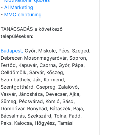
-
Motivational quotes
-
AI Marketing
-
MMC chiptuning
TANÁCSADÁS a következő
településeken:
Budapest,
Győr, Miskolc, Pécs, Szeged,
Debrecen Mosonmagyaróvár, Sopron,
Fertőd, Kapuvár, Csorna, Győr, Pápa,
Celldömölk, Sárvár, Kőszeg,
Szombathely, Ják, Körmend,
Szentgotthárd, Csepreg, Zalalövő,
Vasvár, Jánosháza, Devecser, Ajka,
Sümeg, Pécsvárad, Komló, Sásd,
Dombóvár, Bonyhád, Bátaszék, Baja,
Bácsalmás, Szekszárd, Tolna, Fadd,
Paks, Kalocsa, Hőgyész, Tamási