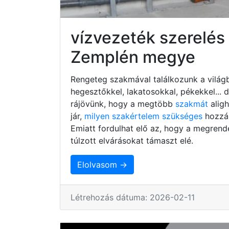
vízvezeték szerelés
Zemplén megye
Rengeteg szakmával találkozunk a világb
hegesztőkkel, lakatosokkal, pékekkel...
rájövünk, hogy a megtöbb
szakmát
alig
jár,
milyen szakértelem szükséges
hozzá,
Emiatt fordulhat elő az, hogy a megrend
túlzott elvárásokat támaszt elé.
Elolvasom →
Létrehozás dátuma: 2026-02-11