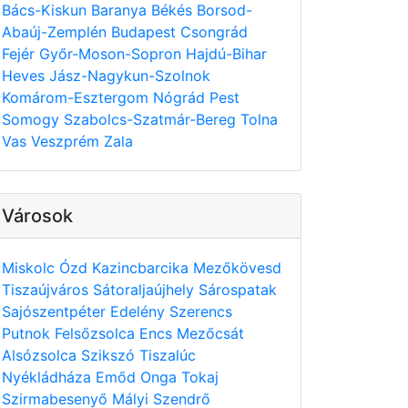
Bács-Kiskun
Baranya
Békés
Borsod-
Abaúj-Zemplén
Budapest
Csongrád
Fejér
Győr-Moson-Sopron
Hajdú-Bihar
Heves
Jász-Nagykun-Szolnok
Komárom-Esztergom
Nógrád
Pest
Somogy
Szabolcs-Szatmár-Bereg
Tolna
Vas
Veszprém
Zala
Városok
Miskolc
Ózd
Kazincbarcika
Mezőkövesd
Tiszaújváros
Sátoraljaújhely
Sárospatak
Sajószentpéter
Edelény
Szerencs
Putnok
Felsőzsolca
Encs
Mezőcsát
Alsózsolca
Szikszó
Tiszalúc
Nyékládháza
Emőd
Onga
Tokaj
Szirmabesenyő
Mályi
Szendrő