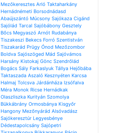
Mezőkeresztes
Arló
Taktaharkány
Hernádnémeti
Borsodnádasd
Abaújszántó
Múcsony
Sajókaza
Cigánd
Sajólád
Tarcal
Sajóbábony
Gesztely
Bőcs
Megyaszó
Arnót
Rudabánya
Tiszakeszi
Bekecs
Forró
Szentistván
Tiszakarád
Prügy
Ónod
Mezőzombor
Boldva
Sajószöged
Mád
Sajóvámos
Harsány
Kistokaj
Gönc
Szendrőlád
Bogács
Sály
Farkaslyuk
Tállya
Hejőbába
Taktaszada
Aszaló
Kesznyéten
Karcsa
Halmaj
Tolcsva
Járdánháza
Izsófalva
Méra
Monok
Ricse
Hernádkak
Olaszliszka
Kurityán
Szomolya
Bükkábrány
Ormosbánya
Kisgyőr
Hangony
Mezőnyárád
Alsóvadász
Sajókeresztúr
Legyesbénye
Dédestapolcsány
Sajópetri
Tiszapalkonya
Bükkaranyos
Pácin