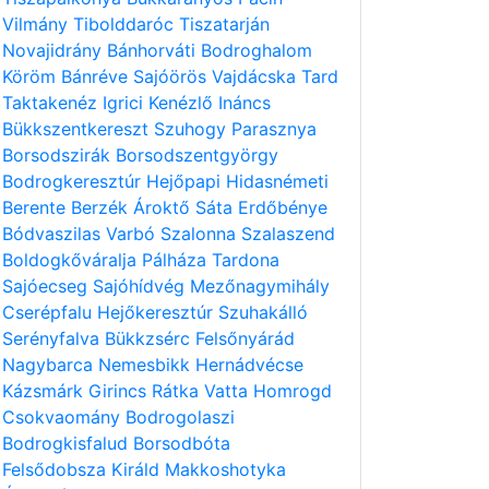
Vilmány
Tibolddaróc
Tiszatarján
Novajidrány
Bánhorváti
Bodroghalom
Köröm
Bánréve
Sajóörös
Vajdácska
Tard
Taktakenéz
Igrici
Kenézlő
Ináncs
Bükkszentkereszt
Szuhogy
Parasznya
Borsodszirák
Borsodszentgyörgy
Bodrogkeresztúr
Hejőpapi
Hidasnémeti
Berente
Berzék
Ároktő
Sáta
Erdőbénye
Bódvaszilas
Varbó
Szalonna
Szalaszend
Boldogkőváralja
Pálháza
Tardona
Sajóecseg
Sajóhídvég
Mezőnagymihály
Cserépfalu
Hejőkeresztúr
Szuhakálló
Serényfalva
Bükkzsérc
Felsőnyárád
Nagybarca
Nemesbikk
Hernádvécse
Kázsmárk
Girincs
Rátka
Vatta
Homrogd
Csokvaomány
Bodrogolaszi
Bodrogkisfalud
Borsodbóta
Felsődobsza
Királd
Makkoshotyka