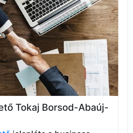
tető Tokaj Borsod-Abaúj-