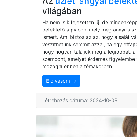
Az
üzleti angyal befekt
világában
Ha nem is kifejezetten új, de mindenkép
befektető a piacon, mely még annyira s
ismert. Ami biztos az az, hogy a saját 
veszíthetünk semmit azzal, ha egy effaj
hogy hogyan találjuk meg a legjobbat, a
szempont, amelyet érdemes figyelembe 
mozogni ebben a témakörben.
Elolvasom →
Létrehozás dátuma: 2024-10-09