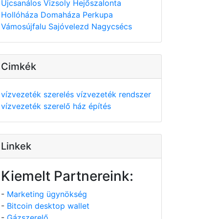
Újcsanálos
Vizsoly
Hejőszalonta
Hollóháza
Domaháza
Perkupa
Vámosújfalu
Sajóvelezd
Nagycsécs
Cimkék
vízvezeték szerelés
vízvezeték rendszer
vízvezeték szerelő
ház építés
Linkek
Kiemelt Partnereink:
-
Marketing ügynökség
-
Bitcoin desktop wallet
-
Gázszerelő