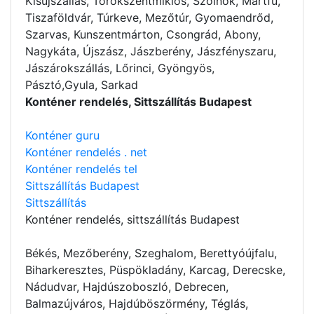
Kisújszállás, Törökszentmiklós, Szolnok, Martfű,
Tiszaföldvár, Túrkeve, Mezőtúr, Gyomaendrőd,
Szarvas, Kunszentmárton, Csongrád, Abony,
Nagykáta, Újszász, Jászberény, Jászfényszaru,
Jászárokszállás, Lőrinci, Gyöngyös,
Pásztó,Gyula, Sarkad
Konténer rendelés, Sittszállítás Budapest
Konténer guru
Konténer rendelés . net
Konténer rendelés tel
Sittszállítás Budapest
Sittszállítás
Konténer rendelés
, sittszállítás Budapest
Békés, Mezőberény, Szeghalom, Berettyóújfalu,
Biharkeresztes, Püspökladány, Karcag, Derecske,
Nádudvar, Hajdúszoboszló, Debrecen,
Balmazújváros, Hajdúböszörmény, Téglás,