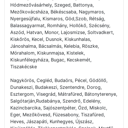
Hódmezővásárhely, Szeged, Battonya,
Mezőkovácsháza, Békéscsaba, Nagymaros,
Nyergesújfalu, Kismaros, Göd,Szob, Rétság,
Balassagyarmat, Romhány, Hollókő, Szécsény,
Aszód, Hatvan, Monor, Lajosmizse, Soltvadkert,
Kiskőrös, Kecel, Dusnok, Kiskunhalas,
Jánoshalma, Bácsalmás, Kelebia, Röszke,
Mórahalom, Kiskunmajsa, Kistelek,
Kiskunfélegyháza, Bugac, Kecskemét,
Tiszakécske
Nagykörös, Cegléd, Budaörs, Pécel, Gödöllő,
Dunakeszi, Budakeszi, Szentendre, Dorog,
Esztergom, Visegrád, Mátrafüred, Bátonyterenye,
Salgótarján,Rudabánya, Szendrő, Edelény,
Kazincbarcika, Sajószentpéter, Ózd, Miskolc,
Eger, Mezőkövesd, Füzesabony, Tiszafüred,
Heves, Jászapáti, Kunhegyes, Újszász,