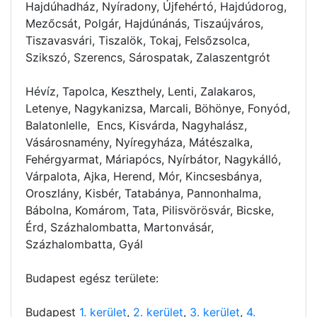
Hajdúhadház, Nyíradony, Újfehértó, Hajdúdorog,
Mezőcsát, Polgár, Hajdúnánás, Tiszaújváros,
Tiszavasvári, Tiszalök, Tokaj, Felsőzsolca,
Szikszó, Szerencs, Sárospatak, Zalaszentgrót
Hévíz, Tapolca, Keszthely, Lenti, Zalakaros,
Letenye, Nagykanizsa, Marcali, Böhönye, Fonyód,
Balatonlelle, Encs, Kisvárda, Nagyhalász,
Vásárosnamény, Nyíregyháza, Mátészalka,
Fehérgyarmat, Máriapócs, Nyírbátor, Nagykálló,
Várpalota, Ajka, Herend, Mór, Kincsesbánya,
Oroszlány, Kisbér, Tatabánya, Pannonhalma,
Bábolna, Komárom, Tata, Pilisvörösvár, Bicske,
Érd, Százhalombatta, Martonvásár,
Százhalombatta, Gyál
Budapest egész területe:
Budapest
1. kerület
,
2. kerület
,
3. kerület
,
4.