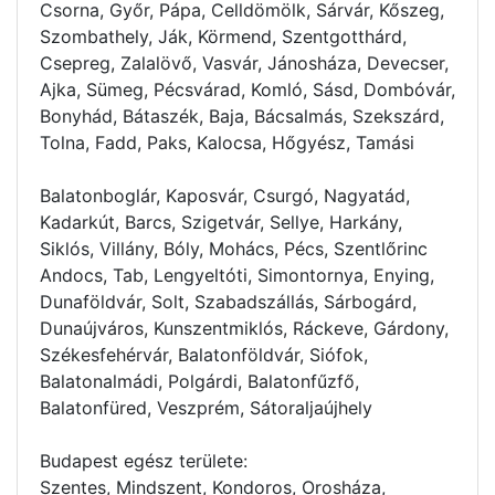
Csorna, Győr, Pápa, Celldömölk, Sárvár, Kőszeg,
Szombathely, Ják, Körmend, Szentgotthárd,
Csepreg, Zalalövő, Vasvár, Jánosháza, Devecser,
Ajka, Sümeg, Pécsvárad, Komló, Sásd, Dombóvár,
Bonyhád, Bátaszék, Baja, Bácsalmás, Szekszárd,
Tolna, Fadd, Paks, Kalocsa, Hőgyész, Tamási
Balatonboglár, Kaposvár, Csurgó, Nagyatád,
Kadarkút, Barcs, Szigetvár, Sellye, Harkány,
Siklós, Villány, Bóly, Mohács, Pécs, Szentlőrinc
Andocs, Tab, Lengyeltóti, Simontornya, Enying,
Dunaföldvár, Solt, Szabadszállás, Sárbogárd,
Dunaújváros, Kunszentmiklós, Ráckeve, Gárdony,
Székesfehérvár, Balatonföldvár, Siófok,
Balatonalmádi, Polgárdi, Balatonfűzfő,
Balatonfüred, Veszprém, Sátoraljaújhely
Budapest egész területe:
Szentes, Mindszent, Kondoros, Orosháza,