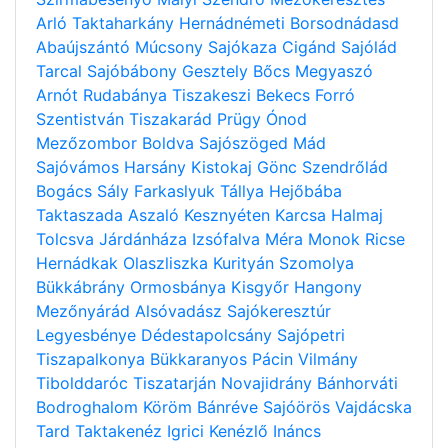
Arló
Taktaharkány
Hernádnémeti
Borsodnádasd
Abaújszántó
Múcsony
Sajókaza
Cigánd
Sajólád
Tarcal
Sajóbábony
Gesztely
Bőcs
Megyaszó
Arnót
Rudabánya
Tiszakeszi
Bekecs
Forró
Szentistván
Tiszakarád
Prügy
Ónod
Mezőzombor
Boldva
Sajószöged
Mád
Sajóvámos
Harsány
Kistokaj
Gönc
Szendrőlád
Bogács
Sály
Farkaslyuk
Tállya
Hejőbába
Taktaszada
Aszaló
Kesznyéten
Karcsa
Halmaj
Tolcsva
Járdánháza
Izsófalva
Méra
Monok
Ricse
Hernádkak
Olaszliszka
Kurityán
Szomolya
Bükkábrány
Ormosbánya
Kisgyőr
Hangony
Mezőnyárád
Alsóvadász
Sajókeresztúr
Legyesbénye
Dédestapolcsány
Sajópetri
Tiszapalkonya
Bükkaranyos
Pácin
Vilmány
Tibolddaróc
Tiszatarján
Novajidrány
Bánhorváti
Bodroghalom
Köröm
Bánréve
Sajóörös
Vajdácska
Tard
Taktakenéz
Igrici
Kenézlő
Ináncs