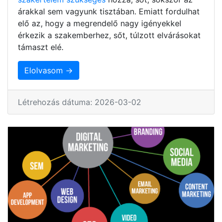
árakkal sem vagyunk tisztában. Emiatt fordulhat
elő az, hogy a megrendelő nagy igényekkel
érkezik a szakemberhez, sőt, túlzott elvárásokat
támaszt elé.
Elolvasom →
Létrehozás dátuma: 2026-03-02