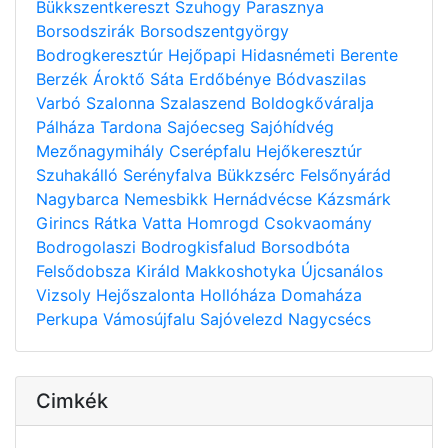
Bükkszentkereszt
Szuhogy
Parasznya
Borsodszirák
Borsodszentgyörgy
Bodrogkeresztúr
Hejőpapi
Hidasnémeti
Berente
Berzék
Ároktő
Sáta
Erdőbénye
Bódvaszilas
Varbó
Szalonna
Szalaszend
Boldogkőváralja
Pálháza
Tardona
Sajóecseg
Sajóhídvég
Mezőnagymihály
Cserépfalu
Hejőkeresztúr
Szuhakálló
Serényfalva
Bükkzsérc
Felsőnyárád
Nagybarca
Nemesbikk
Hernádvécse
Kázsmárk
Girincs
Rátka
Vatta
Homrogd
Csokvaomány
Bodrogolaszi
Bodrogkisfalud
Borsodbóta
Felsődobsza
Királd
Makkoshotyka
Újcsanálos
Vizsoly
Hejőszalonta
Hollóháza
Domaháza
Perkupa
Vámosújfalu
Sajóvelezd
Nagycsécs
Cimkék