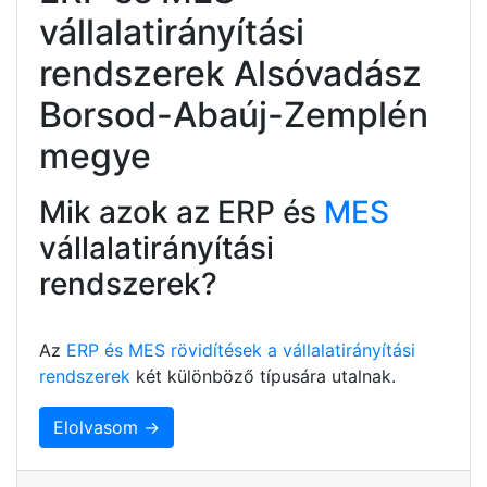
vállalatirányítási
rendszerek Alsóvadász
Borsod-Abaúj-Zemplén
megye
Mik azok az ERP és
MES
vállalatirányítási
rendszerek?
Az
ERP és MES rövidítések a vállalatirányítási
rendszerek
két különböző típusára utalnak.
Elolvasom →