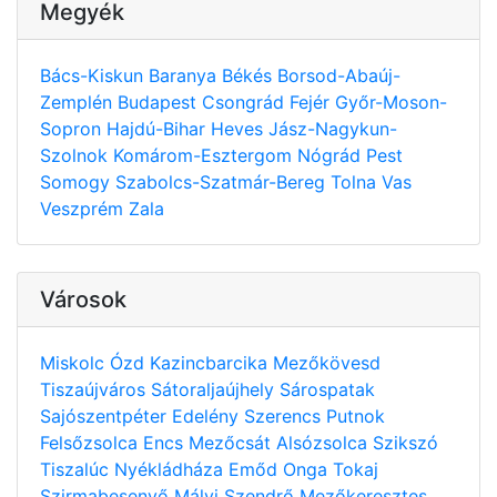
Megyék
Bács-Kiskun
Baranya
Békés
Borsod-Abaúj-
Zemplén
Budapest
Csongrád
Fejér
Győr-Moson-
Sopron
Hajdú-Bihar
Heves
Jász-Nagykun-
Szolnok
Komárom-Esztergom
Nógrád
Pest
Somogy
Szabolcs-Szatmár-Bereg
Tolna
Vas
Veszprém
Zala
Városok
Miskolc
Ózd
Kazincbarcika
Mezőkövesd
Tiszaújváros
Sátoraljaújhely
Sárospatak
Sajószentpéter
Edelény
Szerencs
Putnok
Felsőzsolca
Encs
Mezőcsát
Alsózsolca
Szikszó
Tiszalúc
Nyékládháza
Emőd
Onga
Tokaj
Szirmabesenyő
Mályi
Szendrő
Mezőkeresztes