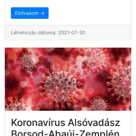
Elolvasom →
Létrehozás dátuma: 2021-07-30
Koronavírus Alsóvadász
Borsod-Abaúj-Zemplén