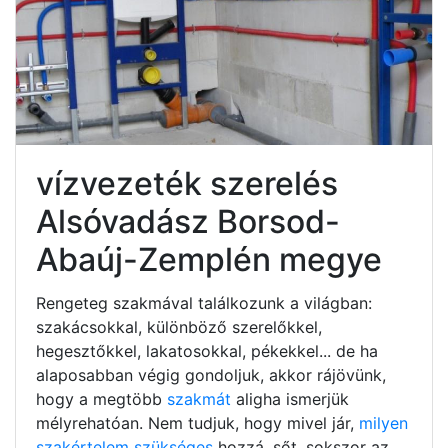
vízvezeték szerelés
Alsóvadász Borsod-
Abaúj-Zemplén megye
Rengeteg szakmával találkozunk a világban:
szakácsokkal, különböző szerelőkkel,
hegesztőkkel, lakatosokkal, pékekkel... de ha
alaposabban végig gondoljuk, akkor rájövünk,
hogy a megtöbb
szakmát
aligha ismerjük
mélyrehatóan. Nem tudjuk, hogy mivel jár,
milyen
szakértelem szükséges
hozzá, sőt, sokszor az