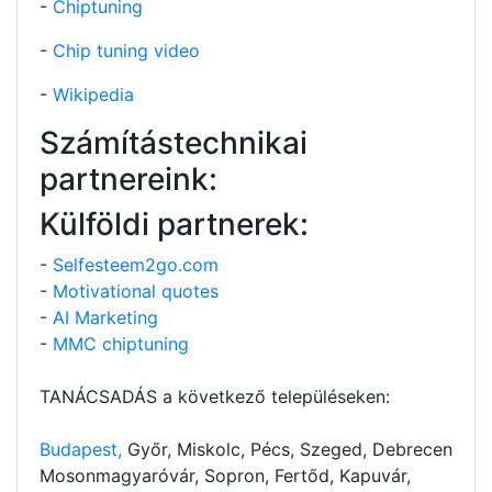
-
Chiptuning
-
Chip tuning video
-
Wikipedia
Számítástechnikai
partnereink:
Külföldi partnerek:
-
Selfesteem2go.com
-
Motivational quotes
-
AI Marketing
-
MMC chiptuning
TANÁCSADÁS a következő településeken:
Budapest,
Győr, Miskolc, Pécs, Szeged, Debrecen
Mosonmagyaróvár, Sopron, Fertőd, Kapuvár,