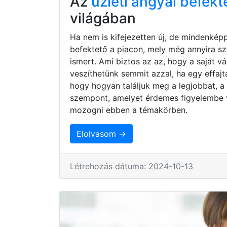
Az
üzleti angyal befekt
világában
Ha nem is kifejezetten új, de mindenkép
befektető a piacon, mely még annyira s
ismert. Ami biztos az az, hogy a saját 
veszíthetünk semmit azzal, ha egy effaj
hogy hogyan találjuk meg a legjobbat, a
szempont, amelyet érdemes figyelembe 
mozogni ebben a témakörben.
Elolvasom →
Létrehozás dátuma: 2024-10-13