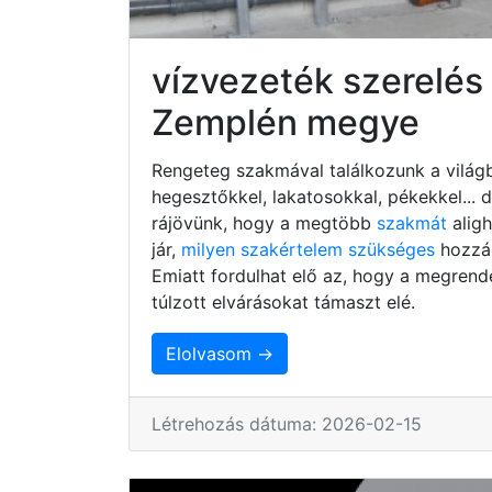
vízvezeték szerelés
Zemplén megye
Rengeteg szakmával találkozunk a világb
hegesztőkkel, lakatosokkal, pékekkel...
rájövünk, hogy a megtöbb
szakmát
alig
jár,
milyen szakértelem szükséges
hozzá,
Emiatt fordulhat elő az, hogy a megrend
túlzott elvárásokat támaszt elé.
Elolvasom →
Létrehozás dátuma: 2026-02-15