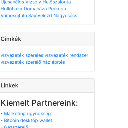
Újcsanálos
Vizsoly
Hejőszalonta
Hollóháza
Domaháza
Perkupa
Vámosújfalu
Sajóvelezd
Nagycsécs
Cimkék
vízvezeték szerelés
vízvezeték rendszer
vízvezeték szerelő
ház építés
Linkek
Kiemelt Partnereink:
-
Marketing ügynökség
-
Bitcoin desktop wallet
-
Gázszerelő