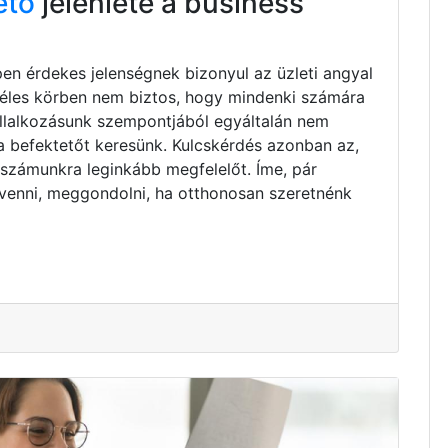
ető
jelenléte a business
pen érdekes jelenségnek bizonyul az üzleti angyal
zéles körben nem biztos, hogy mindenki számára
vállalkozásunk szempontjából egyáltalán nem
ta befektetőt keresünk. Kulcskérdés azonban az,
 számunkra leginkább megfelelőt. Íme, pár
venni, meggondolni, ha otthonosan szeretnénk