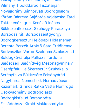
Vilmány
Tibolddaróc
Tiszatarján
Novajidrány
Bánhorváti
Bodroghalom
Köröm
Bánréve
Sajóörös
Vajdácska
Tard
Taktakenéz
Igrici
Kenézlő
Ináncs
Bükkszentkereszt
Szuhogy
Parasznya
Borsodszirák
Borsodszentgyörgy
Bodrogkeresztúr
Hejőpapi
Hidasnémeti
Berente
Berzék
Ároktő
Sáta
Erdőbénye
Bódvaszilas
Varbó
Szalonna
Szalaszend
Boldogkőváralja
Pálháza
Tardona
Sajóecseg
Sajóhídvég
Mezőnagymihály
Cserépfalu
Hejőkeresztúr
Szuhakálló
Serényfalva
Bükkzsérc
Felsőnyárád
Nagybarca
Nemesbikk
Hernádvécse
Kázsmárk
Girincs
Rátka
Vatta
Homrogd
Csokvaomány
Bodrogolaszi
Bodrogkisfalud
Borsodbóta
Felsődobsza
Királd
Makkoshotyka