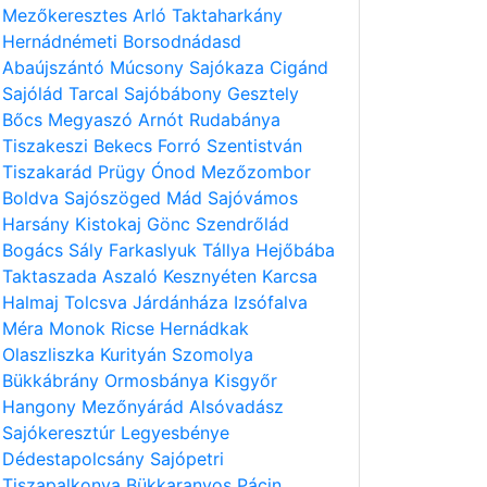
Mezőkeresztes
Arló
Taktaharkány
Hernádnémeti
Borsodnádasd
Abaújszántó
Múcsony
Sajókaza
Cigánd
Sajólád
Tarcal
Sajóbábony
Gesztely
Bőcs
Megyaszó
Arnót
Rudabánya
Tiszakeszi
Bekecs
Forró
Szentistván
Tiszakarád
Prügy
Ónod
Mezőzombor
Boldva
Sajószöged
Mád
Sajóvámos
Harsány
Kistokaj
Gönc
Szendrőlád
Bogács
Sály
Farkaslyuk
Tállya
Hejőbába
Taktaszada
Aszaló
Kesznyéten
Karcsa
Halmaj
Tolcsva
Járdánháza
Izsófalva
Méra
Monok
Ricse
Hernádkak
Olaszliszka
Kurityán
Szomolya
Bükkábrány
Ormosbánya
Kisgyőr
Hangony
Mezőnyárád
Alsóvadász
Sajókeresztúr
Legyesbénye
Dédestapolcsány
Sajópetri
Tiszapalkonya
Bükkaranyos
Pácin