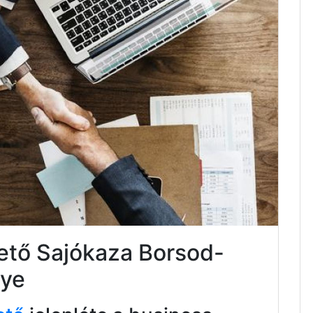
tető Sajókaza Borsod-
ye