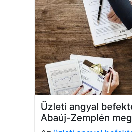
Üzleti angyal befek
Abaúj-Zemplén meg