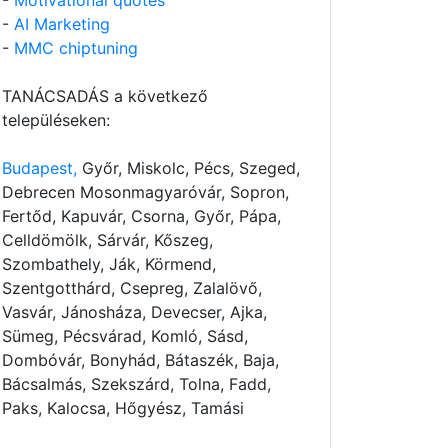
-
Motivational quotes
-
AI Marketing
-
MMC chiptuning
TANÁCSADÁS a következő
településeken:
Budapest,
Győr, Miskolc, Pécs, Szeged,
Debrecen Mosonmagyaróvár, Sopron,
Fertőd, Kapuvár, Csorna, Győr, Pápa,
Celldömölk, Sárvár, Kőszeg,
Szombathely, Ják, Körmend,
Szentgotthárd, Csepreg, Zalalövő,
Vasvár, Jánosháza, Devecser, Ajka,
Sümeg, Pécsvárad, Komló, Sásd,
Dombóvár, Bonyhád, Bátaszék, Baja,
Bácsalmás, Szekszárd, Tolna, Fadd,
Paks, Kalocsa, Hőgyész, Tamási