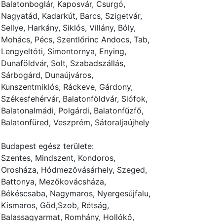
Balatonboglár, Kaposvár, Csurgó,
Nagyatád, Kadarkút, Barcs, Szigetvár,
Sellye, Harkány, Siklós, Villány, Bóly,
Mohács, Pécs, Szentlőrinc Andocs, Tab,
Lengyeltóti, Simontornya, Enying,
Dunaföldvár, Solt, Szabadszállás,
Sárbogárd, Dunaújváros,
Kunszentmiklós, Ráckeve, Gárdony,
Székesfehérvár, Balatonföldvár, Siófok,
Balatonalmádi, Polgárdi, Balatonfűzfő,
Balatonfüred, Veszprém, Sátoraljaújhely
Budapest egész területe:
Szentes, Mindszent, Kondoros,
Orosháza, Hódmezővásárhely, Szeged,
Battonya, Mezőkovácsháza,
Békéscsaba, Nagymaros, Nyergesújfalu,
Kismaros, Göd,Szob, Rétság,
Balassagyarmat, Romhány, Hollókő,