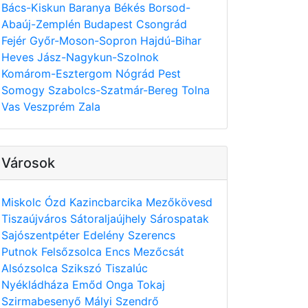
Bács-Kiskun
Baranya
Békés
Borsod-
Abaúj-Zemplén
Budapest
Csongrád
Fejér
Győr-Moson-Sopron
Hajdú-Bihar
Heves
Jász-Nagykun-Szolnok
Komárom-Esztergom
Nógrád
Pest
Somogy
Szabolcs-Szatmár-Bereg
Tolna
Vas
Veszprém
Zala
Városok
Miskolc
Ózd
Kazincbarcika
Mezőkövesd
Tiszaújváros
Sátoraljaújhely
Sárospatak
Sajószentpéter
Edelény
Szerencs
Putnok
Felsőzsolca
Encs
Mezőcsát
Alsózsolca
Szikszó
Tiszalúc
Nyékládháza
Emőd
Onga
Tokaj
Szirmabesenyő
Mályi
Szendrő