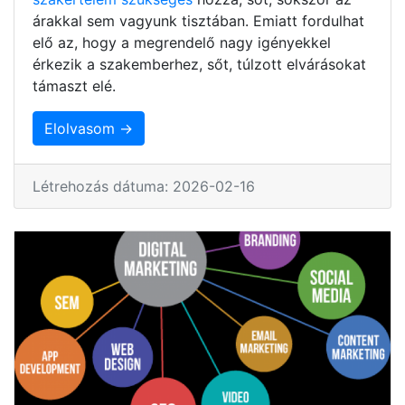
árakkal sem vagyunk tisztában. Emiatt fordulhat
elő az, hogy a megrendelő nagy igényekkel
érkezik a szakemberhez, sőt, túlzott elvárásokat
támaszt elé.
Elolvasom →
Létrehozás dátuma: 2026-02-16