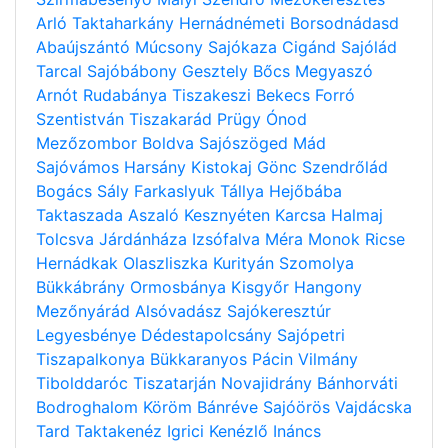
Arló
Taktaharkány
Hernádnémeti
Borsodnádasd
Abaújszántó
Múcsony
Sajókaza
Cigánd
Sajólád
Tarcal
Sajóbábony
Gesztely
Bőcs
Megyaszó
Arnót
Rudabánya
Tiszakeszi
Bekecs
Forró
Szentistván
Tiszakarád
Prügy
Ónod
Mezőzombor
Boldva
Sajószöged
Mád
Sajóvámos
Harsány
Kistokaj
Gönc
Szendrőlád
Bogács
Sály
Farkaslyuk
Tállya
Hejőbába
Taktaszada
Aszaló
Kesznyéten
Karcsa
Halmaj
Tolcsva
Járdánháza
Izsófalva
Méra
Monok
Ricse
Hernádkak
Olaszliszka
Kurityán
Szomolya
Bükkábrány
Ormosbánya
Kisgyőr
Hangony
Mezőnyárád
Alsóvadász
Sajókeresztúr
Legyesbénye
Dédestapolcsány
Sajópetri
Tiszapalkonya
Bükkaranyos
Pácin
Vilmány
Tibolddaróc
Tiszatarján
Novajidrány
Bánhorváti
Bodroghalom
Köröm
Bánréve
Sajóörös
Vajdácska
Tard
Taktakenéz
Igrici
Kenézlő
Ináncs