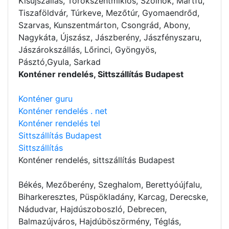
Kisújszállás, Törökszentmiklós, Szolnok, Martfű,
Tiszaföldvár, Túrkeve, Mezőtúr, Gyomaendrőd,
Szarvas, Kunszentmárton, Csongrád, Abony,
Nagykáta, Újszász, Jászberény, Jászfényszaru,
Jászárokszállás, Lőrinci, Gyöngyös,
Pásztó,Gyula, Sarkad
Konténer rendelés, Sittszállítás Budapest
Konténer guru
Konténer rendelés . net
Konténer rendelés tel
Sittszállítás Budapest
Sittszállítás
Konténer rendelés
, sittszállítás Budapest
Békés, Mezőberény, Szeghalom, Berettyóújfalu,
Biharkeresztes, Püspökladány, Karcag, Derecske,
Nádudvar, Hajdúszoboszló, Debrecen,
Balmazújváros, Hajdúböszörmény, Téglás,