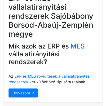
vállalatirányítási
rendszerek Sajóbábony
Borsod-Abaúj-Zemplén
megye
Mik azok az ERP és
MES
vállalatirányítási
rendszerek?
Az
ERP és MES rövidítések a vállalatirányítási
rendszerek
két különböző típusára utalnak.
Elolvasom →