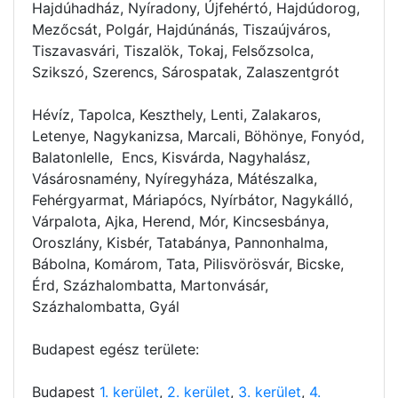
Hajdúhadház, Nyíradony, Újfehértó, Hajdúdorog,
Mezőcsát, Polgár, Hajdúnánás, Tiszaújváros,
Tiszavasvári, Tiszalök, Tokaj, Felsőzsolca,
Szikszó, Szerencs, Sárospatak, Zalaszentgrót
Hévíz, Tapolca, Keszthely, Lenti, Zalakaros,
Letenye, Nagykanizsa, Marcali, Böhönye, Fonyód,
Balatonlelle, Encs, Kisvárda, Nagyhalász,
Vásárosnamény, Nyíregyháza, Mátészalka,
Fehérgyarmat, Máriapócs, Nyírbátor, Nagykálló,
Várpalota, Ajka, Herend, Mór, Kincsesbánya,
Oroszlány, Kisbér, Tatabánya, Pannonhalma,
Bábolna, Komárom, Tata, Pilisvörösvár, Bicske,
Érd, Százhalombatta, Martonvásár,
Százhalombatta, Gyál
Budapest egész területe:
Budapest
1. kerület
,
2. kerület
,
3. kerület
,
4.