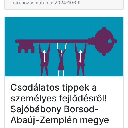
Létrehozás dátuma: 2024-10-09
Csodálatos tippek a
személyes fejlődésről!
Sajóbábony Borsod-
Abaúj-Zemplén megye