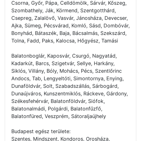
Csorna, Győr, Pápa, Celldömölk, Sárvár, Kőszeg,
Szombathely, Ják, Körmend, Szentgotthárd,
Csepreg, Zalalövő, Vasvár, Jánosháza, Devecser,
Ajka, Sümeg, Pécsvárad, Komló, Sásd, Dombóvár,
Bonyhád, Bátaszék, Baja, Bácsalmás, Szekszárd,
Tolna, Fadd, Paks, Kalocsa, Hőgyész, Tamási
Balatonboglár, Kaposvár, Csurgó, Nagyatád,
Kadarkút, Barcs, Szigetvár, Sellye, Harkány,
Siklós, Villány, Bóly, Mohács, Pécs, Szentlőrinc
Andocs, Tab, Lengyeltóti, Simontornya, Enying,
Dunaföldvár, Solt, Szabadszállás, Sárbogárd,
Dunaújváros, Kunszentmiklós, Ráckeve, Gárdony,
Székesfehérvár, Balatonföldvár, Siófok,
Balatonalmádi, Polgárdi, Balatonfűzfő,
Balatonfüred, Veszprém, Sátoraljaújhely
Budapest egész területe:
Szentes, Mindszent, Kondoros, Orosháza,