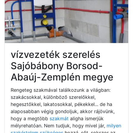
vízvezeték szerelés
Sajóbábony Borsod-
Abaúj-Zemplén megye
Rengeteg szakmával találkozunk a világban:
szakácsokkal, különböző szerelőkkel,
hegesztőkkel, lakatosokkal, pékekkel... de ha
alaposabban végig gondoljuk, akkor rájövünk,
hogy a megtöbb
szakmát
aligha ismerjük
mélyrehatóan. Nem tudjuk, hogy mivel jár,
milyen
szakértelem szükséges
hozzá, sőt, sokszor az