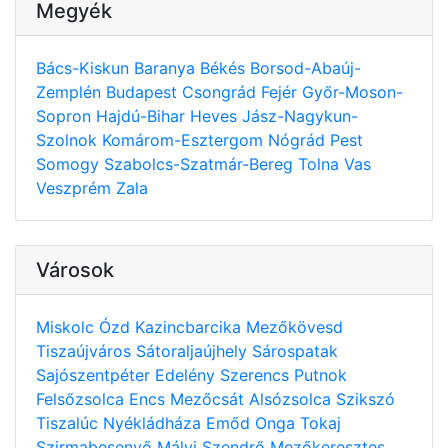
Megyék
Bács-Kiskun
Baranya
Békés
Borsod-Abaúj-
Zemplén
Budapest
Csongrád
Fejér
Győr-Moson-
Sopron
Hajdú-Bihar
Heves
Jász-Nagykun-
Szolnok
Komárom-Esztergom
Nógrád
Pest
Somogy
Szabolcs-Szatmár-Bereg
Tolna
Vas
Veszprém
Zala
Városok
Miskolc
Ózd
Kazincbarcika
Mezőkövesd
Tiszaújváros
Sátoraljaújhely
Sárospatak
Sajószentpéter
Edelény
Szerencs
Putnok
Felsőzsolca
Encs
Mezőcsát
Alsózsolca
Szikszó
Tiszalúc
Nyékládháza
Emőd
Onga
Tokaj
Szirmabesenyő
Mályi
Szendrő
Mezőkeresztes