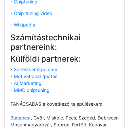
-
Chiptuning
-
Chip tuning video
-
Wikipedia
Számítástechnikai
partnereink:
Külföldi partnerek:
-
Selfesteem2go.com
-
Motivational quotes
-
AI Marketing
-
MMC chiptuning
TANÁCSADÁS a következő településeken:
Budapest,
Győr, Miskolc, Pécs, Szeged, Debrecen
Mosonmagyaróvár, Sopron, Fertőd, Kapuvár,