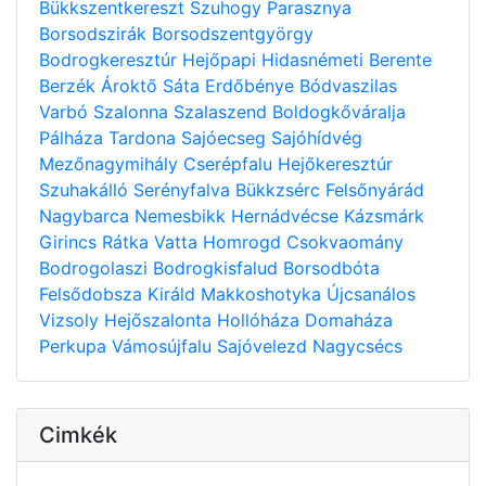
Bükkszentkereszt
Szuhogy
Parasznya
Borsodszirák
Borsodszentgyörgy
Bodrogkeresztúr
Hejőpapi
Hidasnémeti
Berente
Berzék
Ároktő
Sáta
Erdőbénye
Bódvaszilas
Varbó
Szalonna
Szalaszend
Boldogkőváralja
Pálháza
Tardona
Sajóecseg
Sajóhídvég
Mezőnagymihály
Cserépfalu
Hejőkeresztúr
Szuhakálló
Serényfalva
Bükkzsérc
Felsőnyárád
Nagybarca
Nemesbikk
Hernádvécse
Kázsmárk
Girincs
Rátka
Vatta
Homrogd
Csokvaomány
Bodrogolaszi
Bodrogkisfalud
Borsodbóta
Felsődobsza
Királd
Makkoshotyka
Újcsanálos
Vizsoly
Hejőszalonta
Hollóháza
Domaháza
Perkupa
Vámosújfalu
Sajóvelezd
Nagycsécs
Cimkék