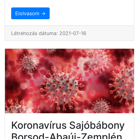
Elolvasom →
Létrehozás dátuma: 2021-07-16
Koronavírus Sajóbábony
Borsod-Abaúj-Zemplén