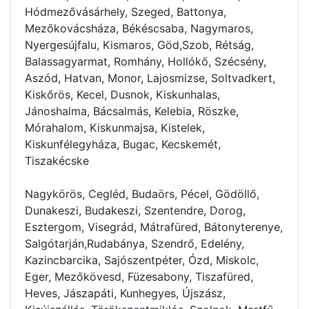
Hódmezővásárhely, Szeged, Battonya,
Mezőkovácsháza, Békéscsaba, Nagymaros,
Nyergesújfalu, Kismaros, Göd,Szob, Rétság,
Balassagyarmat, Romhány, Hollókő, Szécsény,
Aszód, Hatvan, Monor, Lajosmizse, Soltvadkert,
Kiskőrös, Kecel, Dusnok, Kiskunhalas,
Jánoshalma, Bácsalmás, Kelebia, Röszke,
Mórahalom, Kiskunmajsa, Kistelek,
Kiskunfélegyháza, Bugac, Kecskemét,
Tiszakécske
Nagykörös, Cegléd, Budaörs, Pécel, Gödöllő,
Dunakeszi, Budakeszi, Szentendre, Dorog,
Esztergom, Visegrád, Mátrafüred, Bátonyterenye,
Salgótarján,Rudabánya, Szendrő, Edelény,
Kazincbarcika, Sajószentpéter, Ózd, Miskolc,
Eger, Mezőkövesd, Füzesabony, Tiszafüred,
Heves, Jászapáti, Kunhegyes, Újszász,