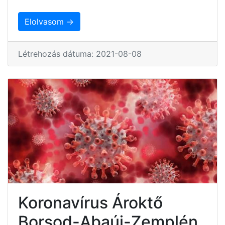
Elolvasom →
Létrehozás dátuma: 2021-08-08
Koronavírus Ároktő
Borsod-Abaúj-Zemplén