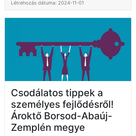
Létrehozás dátuma: 2024-11-01
Csodálatos tippek a
személyes fejlődésről!
Ároktő Borsod-Abaúj-
Zemplén megye