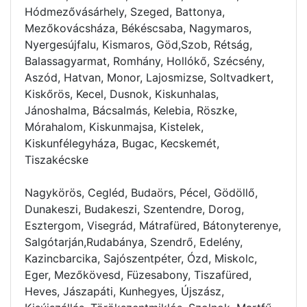
Hódmezővásárhely, Szeged, Battonya,
Mezőkovácsháza, Békéscsaba, Nagymaros,
Nyergesújfalu, Kismaros, Göd,Szob, Rétság,
Balassagyarmat, Romhány, Hollókő, Szécsény,
Aszód, Hatvan, Monor, Lajosmizse, Soltvadkert,
Kiskőrös, Kecel, Dusnok, Kiskunhalas,
Jánoshalma, Bácsalmás, Kelebia, Röszke,
Mórahalom, Kiskunmajsa, Kistelek,
Kiskunfélegyháza, Bugac, Kecskemét,
Tiszakécske
Nagykörös, Cegléd, Budaörs, Pécel, Gödöllő,
Dunakeszi, Budakeszi, Szentendre, Dorog,
Esztergom, Visegrád, Mátrafüred, Bátonyterenye,
Salgótarján,Rudabánya, Szendrő, Edelény,
Kazincbarcika, Sajószentpéter, Ózd, Miskolc,
Eger, Mezőkövesd, Füzesabony, Tiszafüred,
Heves, Jászapáti, Kunhegyes, Újszász,