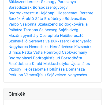
Bükkszentkereszt
Szuhogy
Parasznya
Borsodszirák
Borsodszentgyörgy
Bodrogkeresztúr
Hejőpapi
Hidasnémeti
Berente
Berzék
Ároktő
Sáta
Erdőbénye
Bódvaszilas
Varbó
Szalonna
Szalaszend
Boldogkőváralja
Pálháza
Tardona
Sajóecseg
Sajóhídvég
Mezőnagymihály
Cserépfalu
Hejőkeresztúr
Szuhakálló
Serényfalva
Bükkzsérc
Felsőnyárád
Nagybarca
Nemesbikk
Hernádvécse
Kázsmárk
Girincs
Rátka
Vatta
Homrogd
Csokvaomány
Bodrogolaszi
Bodrogkisfalud
Borsodbóta
Felsődobsza
Királd
Makkoshotyka
Újcsanálos
Vizsoly
Hejőszalonta
Hollóháza
Domaháza
Perkupa
Vámosújfalu
Sajóvelezd
Nagycsécs
Cimkék