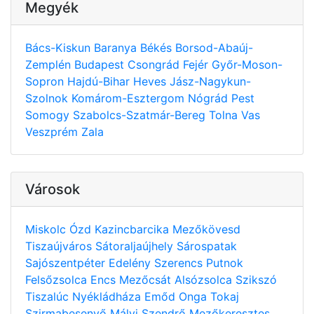
Megyék
Bács-Kiskun
Baranya
Békés
Borsod-Abaúj-
Zemplén
Budapest
Csongrád
Fejér
Győr-Moson-
Sopron
Hajdú-Bihar
Heves
Jász-Nagykun-
Szolnok
Komárom-Esztergom
Nógrád
Pest
Somogy
Szabolcs-Szatmár-Bereg
Tolna
Vas
Veszprém
Zala
Városok
Miskolc
Ózd
Kazincbarcika
Mezőkövesd
Tiszaújváros
Sátoraljaújhely
Sárospatak
Sajószentpéter
Edelény
Szerencs
Putnok
Felsőzsolca
Encs
Mezőcsát
Alsózsolca
Szikszó
Tiszalúc
Nyékládháza
Emőd
Onga
Tokaj
Szirmabesenyő
Mályi
Szendrő
Mezőkeresztes