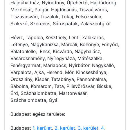
Hajdúhadház, Nyíradony, Újfehértó, Hajdúdorog,
Mezőcsát, Polgár, Hajdúnánás, Tiszaújváros,
Tiszavasvári, Tiszalök, Tokaj, Felsőzsolca,
Szikszó, Szerencs, Sárospatak, Zalaszentgrót
Hévíz, Tapolca, Keszthely, Lenti, Zalakaros,
Letenye, Nagykanizsa, Marcali, Böhönye, Fonyód,
Balatonlelle, Encs, Kisvárda, Nagyhalász,
Vásárosnamény, Nyíregyháza, Mátészalka,
Fehérgyarmat, Máriapócs, Nyírbátor, Nagykálló,
Várpalota, Ajka, Herend, Mór, Kincsesbánya,
Oroszlány, Kisbér, Tatabánya, Pannonhalma,
Bábolna, Komárom, Tata, Pilisvörösvár, Bicske,
Érd, Százhalombatta, Martonvásár,
Százhalombatta, Gyál
Budapest egész területe:
Budapest
1. kerület
,
2. kerület
,
3. kerület
,
4.