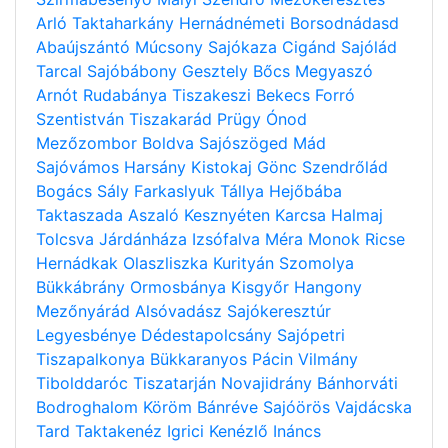
Arló
Taktaharkány
Hernádnémeti
Borsodnádasd
Abaújszántó
Múcsony
Sajókaza
Cigánd
Sajólád
Tarcal
Sajóbábony
Gesztely
Bőcs
Megyaszó
Arnót
Rudabánya
Tiszakeszi
Bekecs
Forró
Szentistván
Tiszakarád
Prügy
Ónod
Mezőzombor
Boldva
Sajószöged
Mád
Sajóvámos
Harsány
Kistokaj
Gönc
Szendrőlád
Bogács
Sály
Farkaslyuk
Tállya
Hejőbába
Taktaszada
Aszaló
Kesznyéten
Karcsa
Halmaj
Tolcsva
Járdánháza
Izsófalva
Méra
Monok
Ricse
Hernádkak
Olaszliszka
Kurityán
Szomolya
Bükkábrány
Ormosbánya
Kisgyőr
Hangony
Mezőnyárád
Alsóvadász
Sajókeresztúr
Legyesbénye
Dédestapolcsány
Sajópetri
Tiszapalkonya
Bükkaranyos
Pácin
Vilmány
Tibolddaróc
Tiszatarján
Novajidrány
Bánhorváti
Bodroghalom
Köröm
Bánréve
Sajóörös
Vajdácska
Tard
Taktakenéz
Igrici
Kenézlő
Ináncs