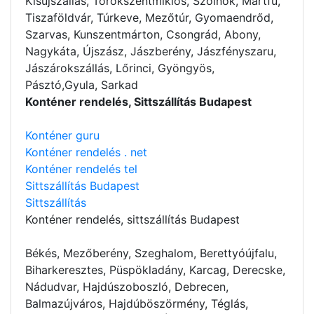
Kisújszállás, Törökszentmiklós, Szolnok, Martfű,
Tiszaföldvár, Túrkeve, Mezőtúr, Gyomaendrőd,
Szarvas, Kunszentmárton, Csongrád, Abony,
Nagykáta, Újszász, Jászberény, Jászfényszaru,
Jászárokszállás, Lőrinci, Gyöngyös,
Pásztó,Gyula, Sarkad
Konténer rendelés, Sittszállítás Budapest
Konténer guru
Konténer rendelés . net
Konténer rendelés tel
Sittszállítás Budapest
Sittszállítás
Konténer rendelés
, sittszállítás Budapest
Békés, Mezőberény, Szeghalom, Berettyóújfalu,
Biharkeresztes, Püspökladány, Karcag, Derecske,
Nádudvar, Hajdúszoboszló, Debrecen,
Balmazújváros, Hajdúböszörmény, Téglás,