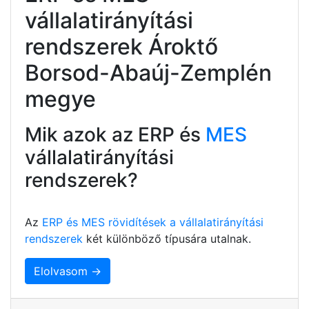
vállalatirányítási
rendszerek Ároktő
Borsod-Abaúj-Zemplén
megye
Mik azok az ERP és
MES
vállalatirányítási
rendszerek?
Az
ERP és MES rövidítések a vállalatirányítási
rendszerek
két különböző típusára utalnak.
Elolvasom →