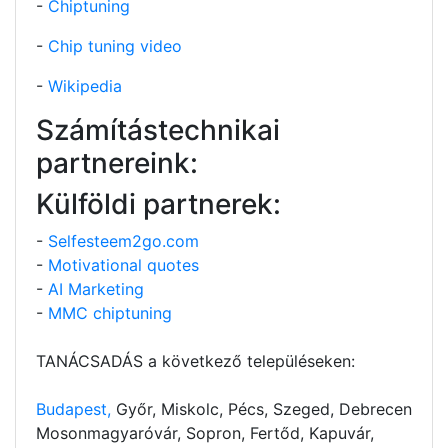
-
Chiptuning
-
Chip tuning video
-
Wikipedia
Számítástechnikai
partnereink:
Külföldi partnerek:
-
Selfesteem2go.com
-
Motivational quotes
-
AI Marketing
-
MMC chiptuning
TANÁCSADÁS a következő településeken:
Budapest,
Győr, Miskolc, Pécs, Szeged, Debrecen
Mosonmagyaróvár, Sopron, Fertőd, Kapuvár,