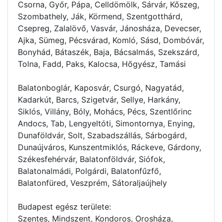
Csorna, Győr, Pápa, Celldömölk, Sárvár, Kőszeg,
Szombathely, Ják, Körmend, Szentgotthárd,
Csepreg, Zalalövő, Vasvár, Jánosháza, Devecser,
Ajka, Sümeg, Pécsvárad, Komló, Sásd, Dombóvár,
Bonyhád, Bátaszék, Baja, Bácsalmás, Szekszárd,
Tolna, Fadd, Paks, Kalocsa, Hőgyész, Tamási
Balatonboglár, Kaposvár, Csurgó, Nagyatád,
Kadarkút, Barcs, Szigetvár, Sellye, Harkány,
Siklós, Villány, Bóly, Mohács, Pécs, Szentlőrinc
Andocs, Tab, Lengyeltóti, Simontornya, Enying,
Dunaföldvár, Solt, Szabadszállás, Sárbogárd,
Dunaújváros, Kunszentmiklós, Ráckeve, Gárdony,
Székesfehérvár, Balatonföldvár, Siófok,
Balatonalmádi, Polgárdi, Balatonfűzfő,
Balatonfüred, Veszprém, Sátoraljaújhely
Budapest egész területe:
Szentes, Mindszent, Kondoros, Orosháza,