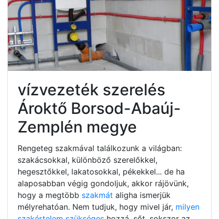
vízvezeték szerelés
Ároktő Borsod-Abaúj-
Zemplén megye
Rengeteg szakmával találkozunk a világban:
szakácsokkal, különböző szerelőkkel,
hegesztőkkel, lakatosokkal, pékekkel... de ha
alaposabban végig gondoljuk, akkor rájövünk,
hogy a megtöbb
szakmát
aligha ismerjük
mélyrehatóan. Nem tudjuk, hogy mivel jár,
milyen
szakértelem szükséges
hozzá, sőt, sokszor az