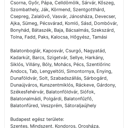
Csorna, Győr, Pápa, Celldömölk, Sárvár, Kőszeg,
Szombathely, Ják, Körmend, Szentgotthárd,
Csepreg, Zalalövő, Vasvár, Jánosháza, Devecser,
Ajka, Sümeg, Pécsvárad, Komló, Sásd, Dombóvár,
Bonyhád, Bátaszék, Baja, Bácsalmás, Szekszárd,
Tolna, Fadd, Paks, Kalocsa, Hőgyész, Tamási
Balatonboglár, Kaposvár, Csurgó, Nagyatád,
Kadarkút, Barcs, Szigetvár, Sellye, Harkány,
Siklós, Villány, Bóly, Mohács, Pécs, Szentlőrinc
Andocs, Tab, Lengyeltóti, Simontornya, Enying,
Dunaföldvár, Solt, Szabadszállás, Sárbogárd,
Dunaújváros, Kunszentmiklós, Ráckeve, Gárdony,
Székesfehérvár, Balatonföldvár, Siófok,
Balatonalmádi, Polgárdi, Balatonfűzfő,
Balatonfüred, Veszprém, Sátoraljaújhely
Budapest egész területe:
Szentes, Mindszent, Kondoros, Orosháza,