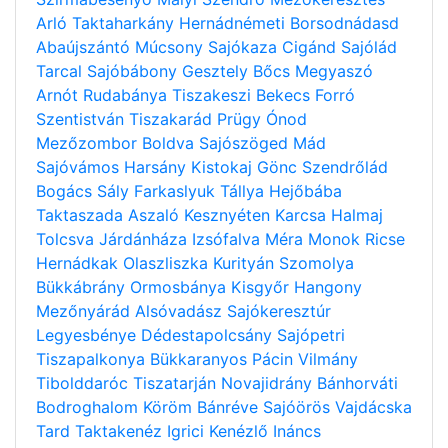
Arló
Taktaharkány
Hernádnémeti
Borsodnádasd
Abaújszántó
Múcsony
Sajókaza
Cigánd
Sajólád
Tarcal
Sajóbábony
Gesztely
Bőcs
Megyaszó
Arnót
Rudabánya
Tiszakeszi
Bekecs
Forró
Szentistván
Tiszakarád
Prügy
Ónod
Mezőzombor
Boldva
Sajószöged
Mád
Sajóvámos
Harsány
Kistokaj
Gönc
Szendrőlád
Bogács
Sály
Farkaslyuk
Tállya
Hejőbába
Taktaszada
Aszaló
Kesznyéten
Karcsa
Halmaj
Tolcsva
Járdánháza
Izsófalva
Méra
Monok
Ricse
Hernádkak
Olaszliszka
Kurityán
Szomolya
Bükkábrány
Ormosbánya
Kisgyőr
Hangony
Mezőnyárád
Alsóvadász
Sajókeresztúr
Legyesbénye
Dédestapolcsány
Sajópetri
Tiszapalkonya
Bükkaranyos
Pácin
Vilmány
Tibolddaróc
Tiszatarján
Novajidrány
Bánhorváti
Bodroghalom
Köröm
Bánréve
Sajóörös
Vajdácska
Tard
Taktakenéz
Igrici
Kenézlő
Ináncs