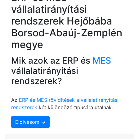
vállalatirányítási
rendszerek Hejőbába
Borsod-Abaúj-Zemplén
megye
Mik azok az ERP és
MES
vállalatirányítási
rendszerek?
Az
ERP és MES rövidítések a vállalatirányítási
rendszerek
két különböző típusára utalnak.
Elolvasom →