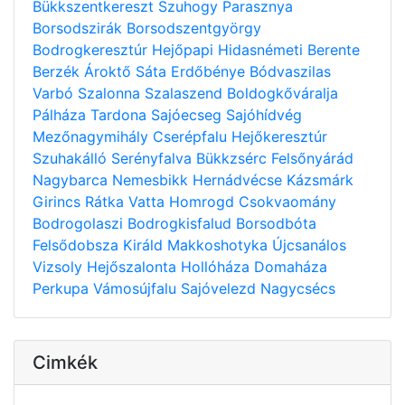
Bükkszentkereszt
Szuhogy
Parasznya
Borsodszirák
Borsodszentgyörgy
Bodrogkeresztúr
Hejőpapi
Hidasnémeti
Berente
Berzék
Ároktő
Sáta
Erdőbénye
Bódvaszilas
Varbó
Szalonna
Szalaszend
Boldogkőváralja
Pálháza
Tardona
Sajóecseg
Sajóhídvég
Mezőnagymihály
Cserépfalu
Hejőkeresztúr
Szuhakálló
Serényfalva
Bükkzsérc
Felsőnyárád
Nagybarca
Nemesbikk
Hernádvécse
Kázsmárk
Girincs
Rátka
Vatta
Homrogd
Csokvaomány
Bodrogolaszi
Bodrogkisfalud
Borsodbóta
Felsődobsza
Királd
Makkoshotyka
Újcsanálos
Vizsoly
Hejőszalonta
Hollóháza
Domaháza
Perkupa
Vámosújfalu
Sajóvelezd
Nagycsécs
Cimkék