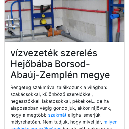
vízvezeték szerelés
Hejőbába Borsod-
Abaúj-Zemplén megye
Rengeteg szakmával találkozunk a világban:
szakácsokkal, különböző szerelőkkel,
hegesztőkkel, lakatosokkal, pékekkel... de ha
alaposabban végig gondoljuk, akkor rájövünk,
hogy a megtöbb
szakmát
aligha ismerjük
mélyrehatóan. Nem tudjuk, hogy mivel jár,
milyen
szakértelem szükséges
hozzá, sőt, sokszor az