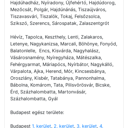
Hajdúhadház, Nyíradony, Újfehértó, Hajdúdorog,
Mezőcsát, Polgár, Hajdúnánás, Tiszaújváros,
Tiszavasvári, Tiszalök, Tokaj, Felsőzsolca,
Szikszó, Szerencs, Sárospatak, Zalaszentgrót
Hévíz, Tapolca, Keszthely, Lenti, Zalakaros,
Letenye, Nagykanizsa, Marcali, Böhönye, Fonyód,
Balatonlelle, Encs, Kisvárda, Nagyhalász,
Vásárosnamény, Nyíregyháza, Mátészalka,
Fehérgyarmat, Máriapócs, Nyírbátor, Nagykálló,
Várpalota, Ajka, Herend, Mór, Kincsesbánya,
Oroszlány, Kisbér, Tatabánya, Pannonhalma,
Bábolna, Komárom, Tata, Pilisvörösvár, Bicske,
Érd, Százhalombatta, Martonvásár,
Százhalombatta, Gyál
Budapest egész területe:
Budapest
1. kerület
,
2. kerület
,
3. kerület
,
4.