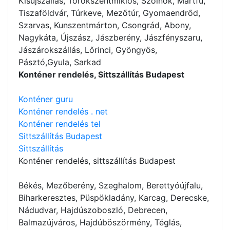
Kisújszállás, Törökszentmiklós, Szolnok, Martfű,
Tiszaföldvár, Túrkeve, Mezőtúr, Gyomaendrőd,
Szarvas, Kunszentmárton, Csongrád, Abony,
Nagykáta, Újszász, Jászberény, Jászfényszaru,
Jászárokszállás, Lőrinci, Gyöngyös,
Pásztó,Gyula, Sarkad
Konténer rendelés, Sittszállítás Budapest
Konténer guru
Konténer rendelés . net
Konténer rendelés tel
Sittszállítás Budapest
Sittszállítás
Konténer rendelés
, sittszállítás Budapest
Békés, Mezőberény, Szeghalom, Berettyóújfalu,
Biharkeresztes, Püspökladány, Karcag, Derecske,
Nádudvar, Hajdúszoboszló, Debrecen,
Balmazújváros, Hajdúböszörmény, Téglás,