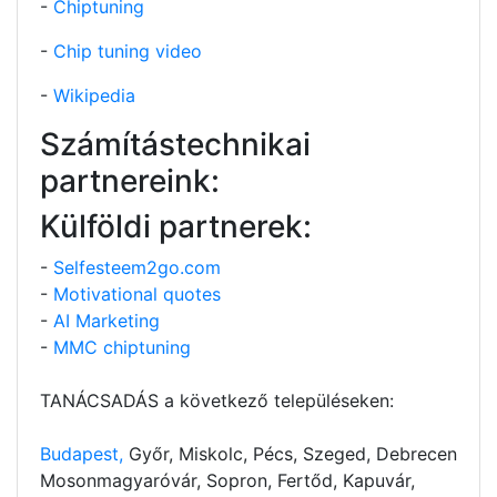
-
Chiptuning
-
Chip tuning video
-
Wikipedia
Számítástechnikai
partnereink:
Külföldi partnerek:
-
Selfesteem2go.com
-
Motivational quotes
-
AI Marketing
-
MMC chiptuning
TANÁCSADÁS a következő településeken:
Budapest,
Győr, Miskolc, Pécs, Szeged, Debrecen
Mosonmagyaróvár, Sopron, Fertőd, Kapuvár,