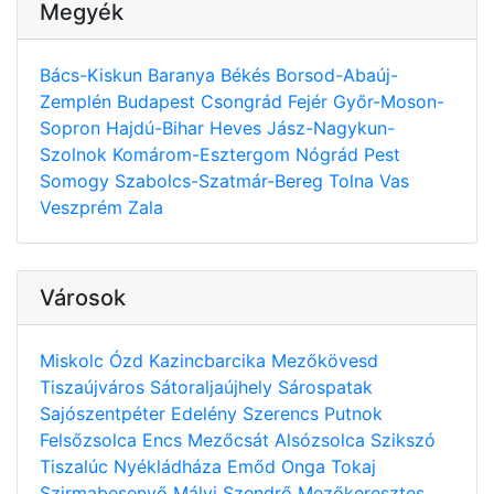
Megyék
Bács-Kiskun
Baranya
Békés
Borsod-Abaúj-
Zemplén
Budapest
Csongrád
Fejér
Győr-Moson-
Sopron
Hajdú-Bihar
Heves
Jász-Nagykun-
Szolnok
Komárom-Esztergom
Nógrád
Pest
Somogy
Szabolcs-Szatmár-Bereg
Tolna
Vas
Veszprém
Zala
Városok
Miskolc
Ózd
Kazincbarcika
Mezőkövesd
Tiszaújváros
Sátoraljaújhely
Sárospatak
Sajószentpéter
Edelény
Szerencs
Putnok
Felsőzsolca
Encs
Mezőcsát
Alsózsolca
Szikszó
Tiszalúc
Nyékládháza
Emőd
Onga
Tokaj
Szirmabesenyő
Mályi
Szendrő
Mezőkeresztes