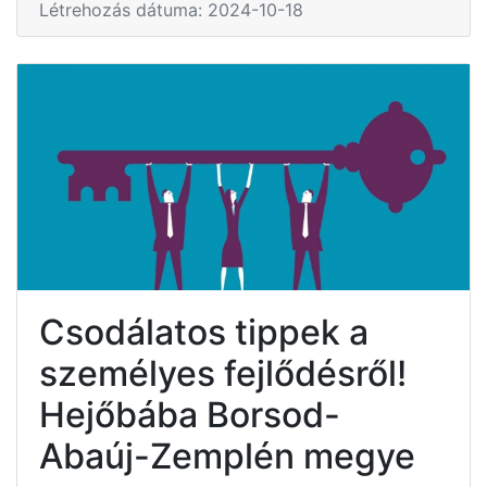
Létrehozás dátuma: 2024-10-18
Csodálatos tippek a
személyes fejlődésről!
Hejőbába Borsod-
Abaúj-Zemplén megye