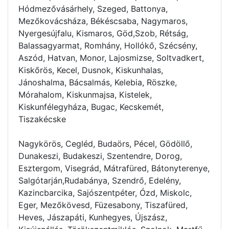
Hódmezővásárhely, Szeged, Battonya,
Mezőkovácsháza, Békéscsaba, Nagymaros,
Nyergesújfalu, Kismaros, Göd,Szob, Rétság,
Balassagyarmat, Romhány, Hollókő, Szécsény,
Aszód, Hatvan, Monor, Lajosmizse, Soltvadkert,
Kiskőrös, Kecel, Dusnok, Kiskunhalas,
Jánoshalma, Bácsalmás, Kelebia, Röszke,
Mórahalom, Kiskunmajsa, Kistelek,
Kiskunfélegyháza, Bugac, Kecskemét,
Tiszakécske
Nagykörös, Cegléd, Budaörs, Pécel, Gödöllő,
Dunakeszi, Budakeszi, Szentendre, Dorog,
Esztergom, Visegrád, Mátrafüred, Bátonyterenye,
Salgótarján,Rudabánya, Szendrő, Edelény,
Kazincbarcika, Sajószentpéter, Ózd, Miskolc,
Eger, Mezőkövesd, Füzesabony, Tiszafüred,
Heves, Jászapáti, Kunhegyes, Újszász,