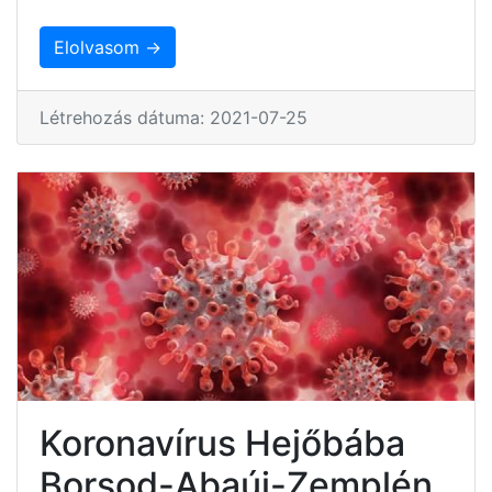
Elolvasom →
Létrehozás dátuma: 2021-07-25
Koronavírus Hejőbába
Borsod-Abaúj-Zemplén