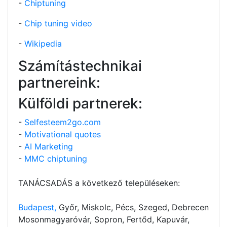
-
Chiptuning
-
Chip tuning video
-
Wikipedia
Számítástechnikai
partnereink:
Külföldi partnerek:
-
Selfesteem2go.com
-
Motivational quotes
-
AI Marketing
-
MMC chiptuning
TANÁCSADÁS a következő településeken:
Budapest,
Győr, Miskolc, Pécs, Szeged, Debrecen
Mosonmagyaróvár, Sopron, Fertőd, Kapuvár,