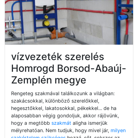
vízvezeték szerelés
Homrogd Borsod-Abaúj-
Zemplén megye
Rengeteg szakmával találkozunk a világban:
szakácsokkal, különböző szerelőkkel,
hegesztőkkel, lakatosokkal, pékekkel... de ha
alaposabban végig gondoljuk, akkor rájövünk,
hogy a megtöbb
szakmát
aligha ismerjük
mélyrehatóan. Nem tudjuk, hogy mivel jár,
milyen
szakértelem szükséges
hozzá, sőt, sokszor az