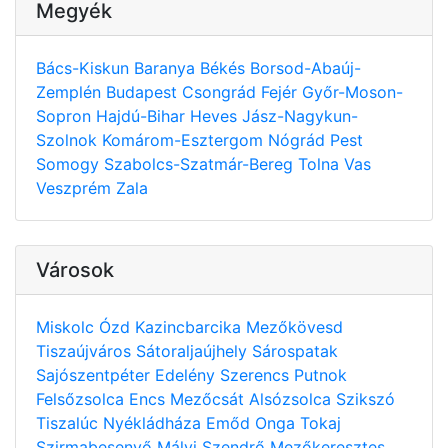
Megyék
Bács-Kiskun
Baranya
Békés
Borsod-Abaúj-
Zemplén
Budapest
Csongrád
Fejér
Győr-Moson-
Sopron
Hajdú-Bihar
Heves
Jász-Nagykun-
Szolnok
Komárom-Esztergom
Nógrád
Pest
Somogy
Szabolcs-Szatmár-Bereg
Tolna
Vas
Veszprém
Zala
Városok
Miskolc
Ózd
Kazincbarcika
Mezőkövesd
Tiszaújváros
Sátoraljaújhely
Sárospatak
Sajószentpéter
Edelény
Szerencs
Putnok
Felsőzsolca
Encs
Mezőcsát
Alsózsolca
Szikszó
Tiszalúc
Nyékládháza
Emőd
Onga
Tokaj
Szirmabesenyő
Mályi
Szendrő
Mezőkeresztes