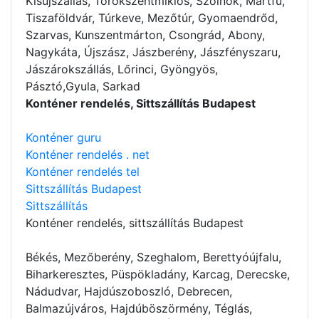
Kisújszállás, Törökszentmiklós, Szolnok, Martfű,
Tiszaföldvár, Túrkeve, Mezőtúr, Gyomaendrőd,
Szarvas, Kunszentmárton, Csongrád, Abony,
Nagykáta, Újszász, Jászberény, Jászfényszaru,
Jászárokszállás, Lőrinci, Gyöngyös,
Pásztó,Gyula, Sarkad
Konténer rendelés, Sittszállítás Budapest
Konténer guru
Konténer rendelés . net
Konténer rendelés tel
Sittszállítás Budapest
Sittszállítás
Konténer rendelés
, sittszállítás Budapest
Békés, Mezőberény, Szeghalom, Berettyóújfalu,
Biharkeresztes, Püspökladány, Karcag, Derecske,
Nádudvar, Hajdúszoboszló, Debrecen,
Balmazújváros, Hajdúböszörmény, Téglás,