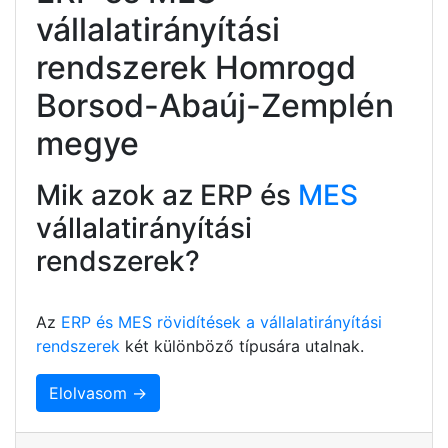
vállalatirányítási
rendszerek Homrogd
Borsod-Abaúj-Zemplén
megye
Mik azok az ERP és
MES
vállalatirányítási
rendszerek?
Az
ERP és MES rövidítések a vállalatirányítási
rendszerek
két különböző típusára utalnak.
Elolvasom →