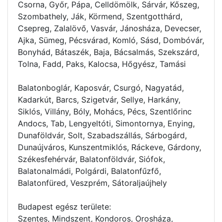
Csorna, Győr, Pápa, Celldömölk, Sárvár, Kőszeg,
Szombathely, Ják, Körmend, Szentgotthárd,
Csepreg, Zalalövő, Vasvár, Jánosháza, Devecser,
Ajka, Sümeg, Pécsvárad, Komló, Sásd, Dombóvár,
Bonyhád, Bátaszék, Baja, Bácsalmás, Szekszárd,
Tolna, Fadd, Paks, Kalocsa, Hőgyész, Tamási
Balatonboglár, Kaposvár, Csurgó, Nagyatád,
Kadarkút, Barcs, Szigetvár, Sellye, Harkány,
Siklós, Villány, Bóly, Mohács, Pécs, Szentlőrinc
Andocs, Tab, Lengyeltóti, Simontornya, Enying,
Dunaföldvár, Solt, Szabadszállás, Sárbogárd,
Dunaújváros, Kunszentmiklós, Ráckeve, Gárdony,
Székesfehérvár, Balatonföldvár, Siófok,
Balatonalmádi, Polgárdi, Balatonfűzfő,
Balatonfüred, Veszprém, Sátoraljaújhely
Budapest egész területe:
Szentes, Mindszent, Kondoros, Orosháza,