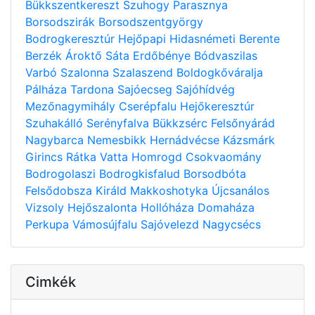
Bükkszentkereszt
Szuhogy
Parasznya
Borsodszirák
Borsodszentgyörgy
Bodrogkeresztúr
Hejőpapi
Hidasnémeti
Berente
Berzék
Ároktő
Sáta
Erdőbénye
Bódvaszilas
Varbó
Szalonna
Szalaszend
Boldogkőváralja
Pálháza
Tardona
Sajóecseg
Sajóhídvég
Mezőnagymihály
Cserépfalu
Hejőkeresztúr
Szuhakálló
Serényfalva
Bükkzsérc
Felsőnyárád
Nagybarca
Nemesbikk
Hernádvécse
Kázsmárk
Girincs
Rátka
Vatta
Homrogd
Csokvaomány
Bodrogolaszi
Bodrogkisfalud
Borsodbóta
Felsődobsza
Királd
Makkoshotyka
Újcsanálos
Vizsoly
Hejőszalonta
Hollóháza
Domaháza
Perkupa
Vámosújfalu
Sajóvelezd
Nagycsécs
Cimkék