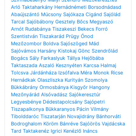
Arló
Taktaharkány
Hernádnémeti
Borsodnádasd
Abaújszántó
Múcsony
Sajókaza
Cigánd
Sajólád
Tarcal
Sajóbábony
Gesztely
Bőcs
Megyaszó
Arnót
Rudabánya
Tiszakeszi
Bekecs
Forró
Szentistván
Tiszakarád
Prügy
Ónod
Mezőzombor
Boldva
Sajószöged
Mád
Sajóvámos
Harsány
Kistokaj
Gönc
Szendrőlád
Bogács
Sály
Farkaslyuk
Tállya
Hejőbába
Taktaszada
Aszaló
Kesznyéten
Karcsa
Halmaj
Tolcsva
Járdánháza
Izsófalva
Méra
Monok
Ricse
Hernádkak
Olaszliszka
Kurityán
Szomolya
Bükkábrány
Ormosbánya
Kisgyőr
Hangony
Mezőnyárád
Alsóvadász
Sajókeresztúr
Legyesbénye
Dédestapolcsány
Sajópetri
Tiszapalkonya
Bükkaranyos
Pácin
Vilmány
Tibolddaróc
Tiszatarján
Novajidrány
Bánhorváti
Bodroghalom
Köröm
Bánréve
Sajóörös
Vajdácska
Tard
Taktakenéz
Igrici
Kenézlő
Ináncs