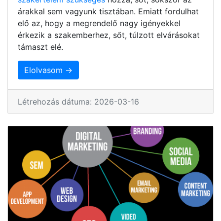
árakkal sem vagyunk tisztában. Emiatt fordulhat
elő az, hogy a megrendelő nagy igényekkel
érkezik a szakemberhez, sőt, túlzott elvárásokat
támaszt elé.
Elolvasom →
Létrehozás dátuma: 2026-03-16