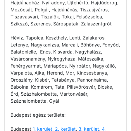
Hajdúhadház, Nyíradony, Újfehértó, Hajdúdorog,
Mezőcsát, Polgár, Hajdúnánás, Tiszaújváros,
Tiszavasvári, Tiszalök, Tokaj, Felsőzsolca,
Szikszó, Szerencs, Sárospatak, Zalaszentgrót
Hévíz, Tapolca, Keszthely, Lenti, Zalakaros,
Letenye, Nagykanizsa, Marcali, Böhönye, Fonyód,
Balatonlelle, Encs, Kisvárda, Nagyhalász,
Vásárosnamény, Nyíregyháza, Mátészalka,
Fehérgyarmat, Máriapócs, Nyírbátor, Nagykálló,
Várpalota, Ajka, Herend, Mór, Kincsesbánya,
Oroszlány, Kisbér, Tatabánya, Pannonhalma,
Bábolna, Komárom, Tata, Pilisvörösvár, Bicske,
Érd, Százhalombatta, Martonvásár,
Százhalombatta, Gyál
Budapest egész területe:
Budapest
1. kerület
,
2. kerület
,
3. kerület
,
4.