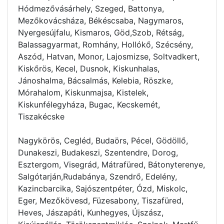
Hódmezővásárhely, Szeged, Battonya,
Mezőkovácsháza, Békéscsaba, Nagymaros,
Nyergesújfalu, Kismaros, Göd,Szob, Rétság,
Balassagyarmat, Romhány, Hollókő, Szécsény,
Aszód, Hatvan, Monor, Lajosmizse, Soltvadkert,
Kiskőrös, Kecel, Dusnok, Kiskunhalas,
Jánoshalma, Bácsalmás, Kelebia, Röszke,
Mórahalom, Kiskunmajsa, Kistelek,
Kiskunfélegyháza, Bugac, Kecskemét,
Tiszakécske
Nagykörös, Cegléd, Budaörs, Pécel, Gödöllő,
Dunakeszi, Budakeszi, Szentendre, Dorog,
Esztergom, Visegrád, Mátrafüred, Bátonyterenye,
Salgótarján,Rudabánya, Szendrő, Edelény,
Kazincbarcika, Sajószentpéter, Ózd, Miskolc,
Eger, Mezőkövesd, Füzesabony, Tiszafüred,
Heves, Jászapáti, Kunhegyes, Újszász,