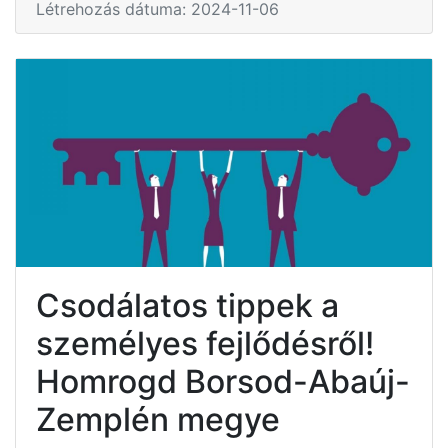
Létrehozás dátuma: 2024-11-06
Csodálatos tippek a
személyes fejlődésről!
Homrogd Borsod-Abaúj-
Zemplén megye