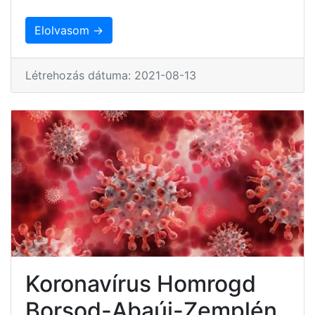
Elolvasom →
Létrehozás dátuma: 2021-08-13
Koronavírus Homrogd
Borsod-Abaúj-Zemplén