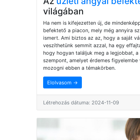
Az
üzleti angyal befekt
világában
Ha nem is kifejezetten új, de mindenkép
befektető a piacon, mely még annyira s
ismert. Ami biztos az az, hogy a saját 
veszíthetünk semmit azzal, ha egy effaj
hogy hogyan találjuk meg a legjobbat, a
szempont, amelyet érdemes figyelembe 
mozogni ebben a témakörben.
Elolvasom →
Létrehozás dátuma: 2024-11-09