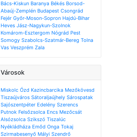
Bács-Kiskun
Baranya
Békés
Borsod-
Abaúj-Zemplén
Budapest
Csongrád
Fejér
Győr-Moson-Sopron
Hajdú-Bihar
Heves
Jász-Nagykun-Szolnok
Komárom-Esztergom
Nógrád
Pest
Somogy
Szabolcs-Szatmár-Bereg
Tolna
Vas
Veszprém
Zala
Városok
Miskolc
Ózd
Kazincbarcika
Mezőkövesd
Tiszaújváros
Sátoraljaújhely
Sárospatak
Sajószentpéter
Edelény
Szerencs
Putnok
Felsőzsolca
Encs
Mezőcsát
Alsózsolca
Szikszó
Tiszalúc
Nyékládháza
Emőd
Onga
Tokaj
Szirmabesenyő
Mályi
Szendrő