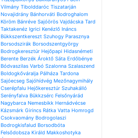
Vilmány
Tibolddaróc
Tiszatarján
Novajidrány
Bánhorváti
Bodroghalom
Köröm
Bánréve
Sajóörös
Vajdácska
Tard
Taktakenéz
Igrici
Kenézlő
Ináncs
Bükkszentkereszt
Szuhogy
Parasznya
Borsodszirák
Borsodszentgyörgy
Bodrogkeresztúr
Hejőpapi
Hidasnémeti
Berente
Berzék
Ároktő
Sáta
Erdőbénye
Bódvaszilas
Varbó
Szalonna
Szalaszend
Boldogkőváralja
Pálháza
Tardona
Sajóecseg
Sajóhídvég
Mezőnagymihály
Cserépfalu
Hejőkeresztúr
Szuhakálló
Serényfalva
Bükkzsérc
Felsőnyárád
Nagybarca
Nemesbikk
Hernádvécse
Kázsmárk
Girincs
Rátka
Vatta
Homrogd
Csokvaomány
Bodrogolaszi
Bodrogkisfalud
Borsodbóta
Felsődobsza
Királd
Makkoshotyka