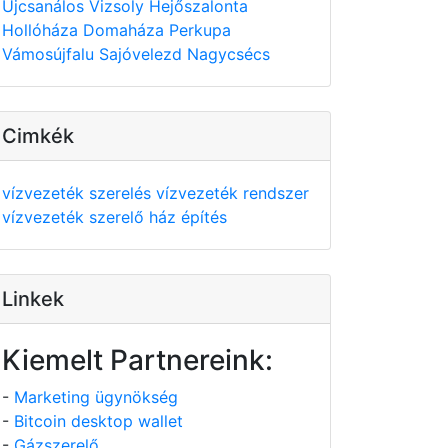
Újcsanálos
Vizsoly
Hejőszalonta
Hollóháza
Domaháza
Perkupa
Vámosújfalu
Sajóvelezd
Nagycsécs
Cimkék
vízvezeték szerelés
vízvezeték rendszer
vízvezeték szerelő
ház építés
Linkek
Kiemelt Partnereink:
-
Marketing ügynökség
-
Bitcoin desktop wallet
-
Gázszerelő