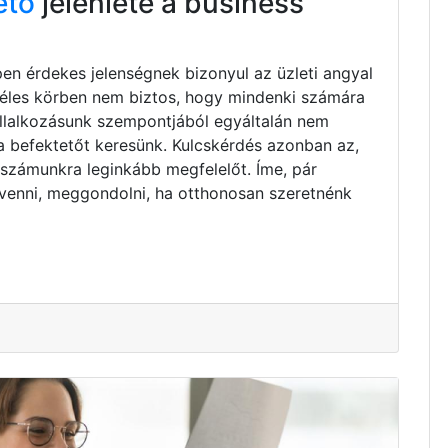
ető
jelenléte a business
pen érdekes jelenségnek bizonyul az üzleti angyal
zéles körben nem biztos, hogy mindenki számára
vállalkozásunk szempontjából egyáltalán nem
ta befektetőt keresünk. Kulcskérdés azonban az,
 számunkra leginkább megfelelőt. Íme, pár
venni, meggondolni, ha otthonosan szeretnénk