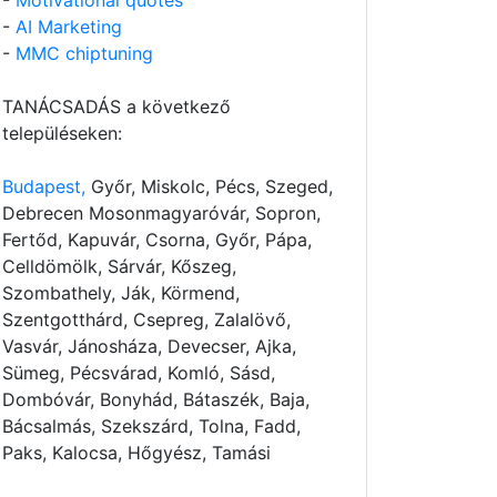
-
Motivational quotes
-
AI Marketing
-
MMC chiptuning
TANÁCSADÁS a következő
településeken:
Budapest,
Győr, Miskolc, Pécs, Szeged,
Debrecen Mosonmagyaróvár, Sopron,
Fertőd, Kapuvár, Csorna, Győr, Pápa,
Celldömölk, Sárvár, Kőszeg,
Szombathely, Ják, Körmend,
Szentgotthárd, Csepreg, Zalalövő,
Vasvár, Jánosháza, Devecser, Ajka,
Sümeg, Pécsvárad, Komló, Sásd,
Dombóvár, Bonyhád, Bátaszék, Baja,
Bácsalmás, Szekszárd, Tolna, Fadd,
Paks, Kalocsa, Hőgyész, Tamási