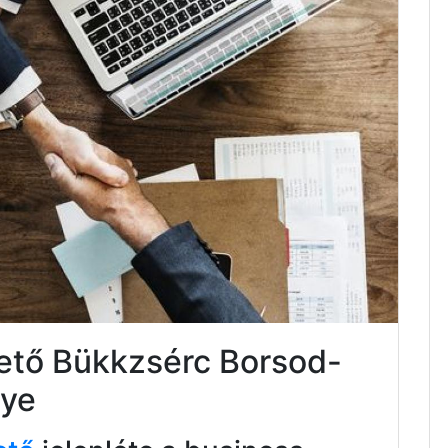
tető Bükkzsérc Borsod-
ye