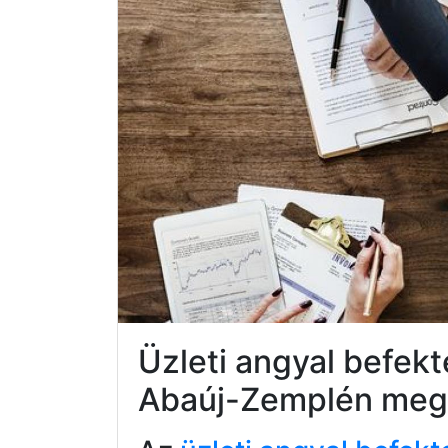
Üzleti angyal befek
Abaúj-Zemplén meg