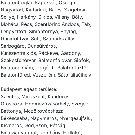
Balatonboglár, Kaposvár, Csurgó,
Nagyatád, Kadarkút, Barcs, Szigetvár,
Sellye, Harkány, Siklós, Villány, Bóly,
Mohács, Pécs, Szentlőrinc Andocs, Tab,
Lengyeltóti, Simontornya, Enying,
Dunaföldvár, Solt, Szabadszállás,
Sárbogárd, Dunaújváros,
Kunszentmiklós, Ráckeve, Gárdony,
Székesfehérvár, Balatonföldvár, Siófok,
Balatonalmádi, Polgárdi, Balatonfűzfő,
Balatonfüred, Veszprém, Sátoraljaújhely
Budapest egész területe:
Szentes, Mindszent, Kondoros,
Orosháza, Hódmezővásárhely, Szeged,
Battonya, Mezőkovácsháza,
Békéscsaba, Nagymaros, Nyergesújfalu,
Kismaros, Göd,Szob, Rétság,
Balassagyarmat, Romhány, Hollókő,