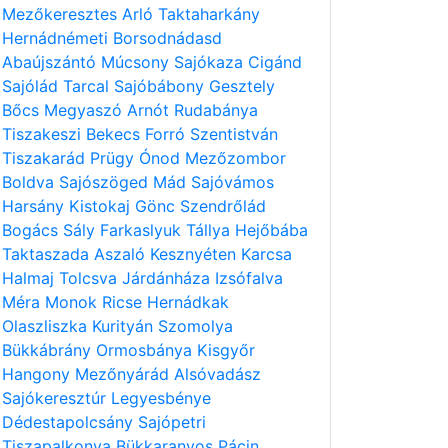
Mezőkeresztes
Arló
Taktaharkány
Hernádnémeti
Borsodnádasd
Abaújszántó
Múcsony
Sajókaza
Cigánd
Sajólád
Tarcal
Sajóbábony
Gesztely
Bőcs
Megyaszó
Arnót
Rudabánya
Tiszakeszi
Bekecs
Forró
Szentistván
Tiszakarád
Prügy
Ónod
Mezőzombor
Boldva
Sajószöged
Mád
Sajóvámos
Harsány
Kistokaj
Gönc
Szendrőlád
Bogács
Sály
Farkaslyuk
Tállya
Hejőbába
Taktaszada
Aszaló
Kesznyéten
Karcsa
Halmaj
Tolcsva
Járdánháza
Izsófalva
Méra
Monok
Ricse
Hernádkak
Olaszliszka
Kurityán
Szomolya
Bükkábrány
Ormosbánya
Kisgyőr
Hangony
Mezőnyárád
Alsóvadász
Sajókeresztúr
Legyesbénye
Dédestapolcsány
Sajópetri
Tiszapalkonya
Bükkaranyos
Pácin