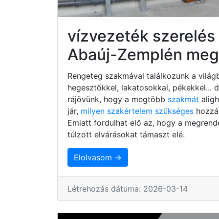
vízvezeték szerelés
Abaúj-Zemplén meg
Rengeteg szakmával találkozunk a világb
hegesztőkkel, lakatosokkal, pékekkel...
rájövünk, hogy a megtöbb
szakmát
alig
jár,
milyen szakértelem szükséges
hozzá,
Emiatt fordulhat elő az, hogy a megrend
túlzott elvárásokat támaszt elé.
Elolvasom →
Létrehozás dátuma: 2026-03-14