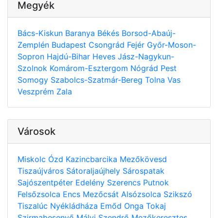
Megyék
Bács-Kiskun
Baranya
Békés
Borsod-Abaúj-
Zemplén
Budapest
Csongrád
Fejér
Győr-Moson-
Sopron
Hajdú-Bihar
Heves
Jász-Nagykun-
Szolnok
Komárom-Esztergom
Nógrád
Pest
Somogy
Szabolcs-Szatmár-Bereg
Tolna
Vas
Veszprém
Zala
Városok
Miskolc
Ózd
Kazincbarcika
Mezőkövesd
Tiszaújváros
Sátoraljaújhely
Sárospatak
Sajószentpéter
Edelény
Szerencs
Putnok
Felsőzsolca
Encs
Mezőcsát
Alsózsolca
Szikszó
Tiszalúc
Nyékládháza
Emőd
Onga
Tokaj
Szirmabesenyő
Mályi
Szendrő
Mezőkeresztes