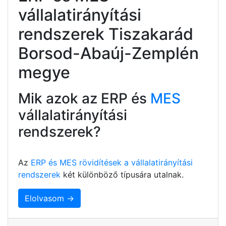
vállalatirányítási
rendszerek Tiszakarád
Borsod-Abaúj-Zemplén
megye
Mik azok az ERP és
MES
vállalatirányítási
rendszerek?
Az
ERP és MES rövidítések a vállalatirányítási
rendszerek
két különböző típusára utalnak.
Elolvasom →