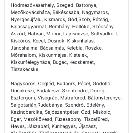
Hódmezővásárhely, Szeged, Battonya,
Mezőkovácsháza, Békéscsaba, Nagymaros,
Nyergesújfalu, Kismaros, Göd,Szob, Rétság,
Balassagyarmat, Romhány, Hollókő, Szécsény,
Aszód, Hatvan, Monor, Lajosmizse, Soltvadkert,
Kiskőrös, Kecel, Dusnok, Kiskunhalas,
Jánoshalma, Bácsalmás, Kelebia, Röszke,
Mórahalom, Kiskunmajsa, Kistelek,
Kiskunfélegyháza, Bugac, Kecskemét,
Tiszakécske
Nagykörös, Cegléd, Budaörs, Pécel, Gödöllő,
Dunakeszi, Budakeszi, Szentendre, Dorog,
Esztergom, Visegrád, Mátrafüred, Bátonyterenye,
Salgótarján,Rudabánya, Szendrő, Edelény,
Kazincbarcika, Sajószentpéter, Ózd, Miskolc,
Eger, Mezőkövesd, Füzesabony, Tiszafüred,
Heves, Jászapáti, Kunhegyes, Újszász,