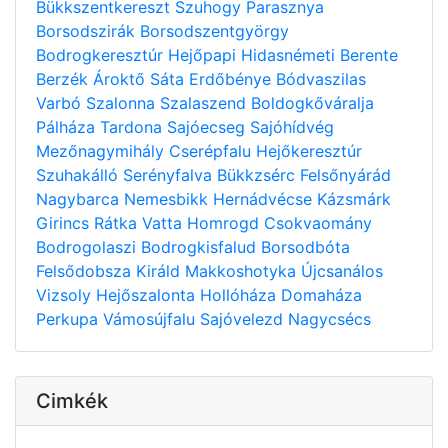
Bükkszentkereszt
Szuhogy
Parasznya
Borsodszirák
Borsodszentgyörgy
Bodrogkeresztúr
Hejőpapi
Hidasnémeti
Berente
Berzék
Ároktő
Sáta
Erdőbénye
Bódvaszilas
Varbó
Szalonna
Szalaszend
Boldogkőváralja
Pálháza
Tardona
Sajóecseg
Sajóhídvég
Mezőnagymihály
Cserépfalu
Hejőkeresztúr
Szuhakálló
Serényfalva
Bükkzsérc
Felsőnyárád
Nagybarca
Nemesbikk
Hernádvécse
Kázsmárk
Girincs
Rátka
Vatta
Homrogd
Csokvaomány
Bodrogolaszi
Bodrogkisfalud
Borsodbóta
Felsődobsza
Királd
Makkoshotyka
Újcsanálos
Vizsoly
Hejőszalonta
Hollóháza
Domaháza
Perkupa
Vámosújfalu
Sajóvelezd
Nagycsécs
Cimkék