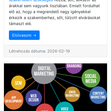
árakkal sem vagyunk tisztában. Emiatt fordulhat
elő az, hogy a megrendelő nagy igényekkel
érkezik a szakemberhez, sőt, túlzott elvárásokat
támaszt elé.
Elolvasom →
Létrehozás dátuma: 2026-02-19