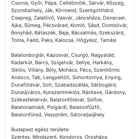
Csorna, Győr, Pápa, Celldömölk, Sárvár, Kőszeg,
Szombathely, Ják, Körmend, Szentgotthárd,
Csepreg, Zalalövő, Vasvár, Jánosháza, Devecser,
Ajka, Sümeg, Pécsvárad, Komló, Sásd, Dombóvár,
Bonyhád, Bátaszék, Baja, Bácsalmás, Szekszárd,
Tolna, Fadd, Paks, Kalocsa, Hőgyész, Tamási
Balatonboglár, Kaposvár, Csurgó, Nagyatád,
Kadarkút, Barcs, Szigetvár, Sellye, Harkány,
Siklós, Villány, Bóly, Mohács, Pécs, Szentlőrinc
Andocs, Tab, Lengyeltóti, Simontornya, Enying,
Dunaföldvár, Solt, Szabadszállás, Sárbogárd,
Dunaújváros, Kunszentmiklós, Ráckeve, Gárdony,
Székesfehérvár, Balatonföldvár, Siófok,
Balatonalmádi, Polgárdi, Balatonfűzfő,
Balatonfüred, Veszprém, Sátoraljaújhely
Budapest egész területe:
Szentes, Mindszent, Kondoros, Orosháza,