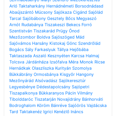
Arló
Taktaharkány
Hernádnémeti
Borsodnádasd
Abaújszántó
Múcsony
Sajókaza
Cigánd
Sajólád
Tarcal
Sajóbábony
Gesztely
Bőcs
Megyaszó
Arnót
Rudabánya
Tiszakeszi
Bekecs
Forró
Szentistván
Tiszakarád
Prügy
Ónod
Mezőzombor
Boldva
Sajószöged
Mád
Sajóvámos
Harsány
Kistokaj
Gönc
Szendrőlád
Bogács
Sály
Farkaslyuk
Tállya
Hejőbába
Taktaszada
Aszaló
Kesznyéten
Karcsa
Halmaj
Tolcsva
Járdánháza
Izsófalva
Méra
Monok
Ricse
Hernádkak
Olaszliszka
Kurityán
Szomolya
Bükkábrány
Ormosbánya
Kisgyőr
Hangony
Mezőnyárád
Alsóvadász
Sajókeresztúr
Legyesbénye
Dédestapolcsány
Sajópetri
Tiszapalkonya
Bükkaranyos
Pácin
Vilmány
Tibolddaróc
Tiszatarján
Novajidrány
Bánhorváti
Bodroghalom
Köröm
Bánréve
Sajóörös
Vajdácska
Tard
Taktakenéz
Igrici
Kenézlő
Ináncs