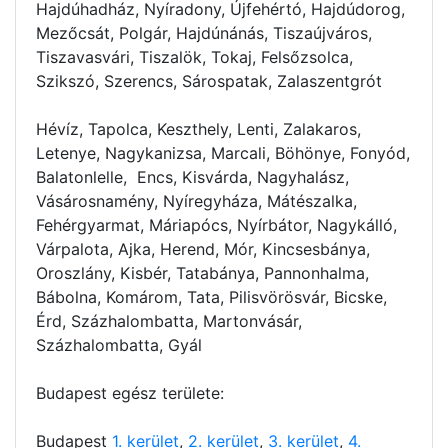
Hajdúhadház, Nyíradony, Újfehértó, Hajdúdorog,
Mezőcsát, Polgár, Hajdúnánás, Tiszaújváros,
Tiszavasvári, Tiszalök, Tokaj, Felsőzsolca,
Szikszó, Szerencs, Sárospatak, Zalaszentgrót
Hévíz, Tapolca, Keszthely, Lenti, Zalakaros,
Letenye, Nagykanizsa, Marcali, Böhönye, Fonyód,
Balatonlelle, Encs, Kisvárda, Nagyhalász,
Vásárosnamény, Nyíregyháza, Mátészalka,
Fehérgyarmat, Máriapócs, Nyírbátor, Nagykálló,
Várpalota, Ajka, Herend, Mór, Kincsesbánya,
Oroszlány, Kisbér, Tatabánya, Pannonhalma,
Bábolna, Komárom, Tata, Pilisvörösvár, Bicske,
Érd, Százhalombatta, Martonvásár,
Százhalombatta, Gyál
Budapest egész területe:
Budapest
1. kerület
,
2. kerület
,
3. kerület
,
4.