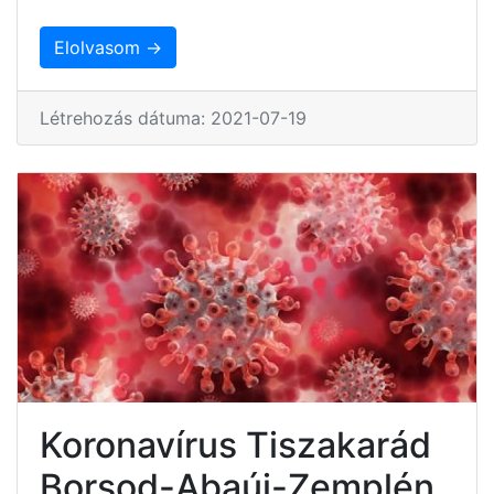
Elolvasom →
Létrehozás dátuma: 2021-07-19
Koronavírus Tiszakarád
Borsod-Abaúj-Zemplén