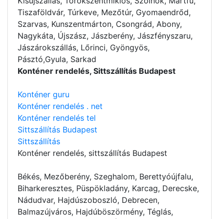
Kisújszállás, Törökszentmiklós, Szolnok, Martfű,
Tiszaföldvár, Túrkeve, Mezőtúr, Gyomaendrőd,
Szarvas, Kunszentmárton, Csongrád, Abony,
Nagykáta, Újszász, Jászberény, Jászfényszaru,
Jászárokszállás, Lőrinci, Gyöngyös,
Pásztó,Gyula, Sarkad
Konténer rendelés, Sittszállítás Budapest
Konténer guru
Konténer rendelés . net
Konténer rendelés tel
Sittszállítás Budapest
Sittszállítás
Konténer rendelés
, sittszállítás Budapest
Békés, Mezőberény, Szeghalom, Berettyóújfalu,
Biharkeresztes, Püspökladány, Karcag, Derecske,
Nádudvar, Hajdúszoboszló, Debrecen,
Balmazújváros, Hajdúböszörmény, Téglás,