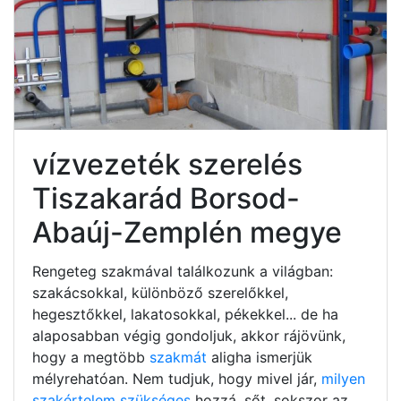
vízvezeték szerelés
Tiszakarád Borsod-
Abaúj-Zemplén megye
Rengeteg szakmával találkozunk a világban:
szakácsokkal, különböző szerelőkkel,
hegesztőkkel, lakatosokkal, pékekkel... de ha
alaposabban végig gondoljuk, akkor rájövünk,
hogy a megtöbb
szakmát
aligha ismerjük
mélyrehatóan. Nem tudjuk, hogy mivel jár,
milyen
szakértelem szükséges
hozzá, sőt, sokszor az