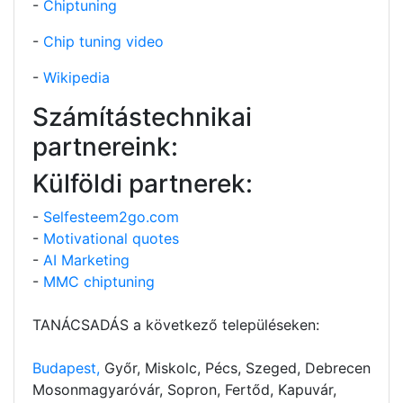
-
Chiptuning
-
Chip tuning video
-
Wikipedia
Számítástechnikai
partnereink:
Külföldi partnerek:
-
Selfesteem2go.com
-
Motivational quotes
-
AI Marketing
-
MMC chiptuning
TANÁCSADÁS a következő településeken:
Budapest,
Győr, Miskolc, Pécs, Szeged, Debrecen
Mosonmagyaróvár, Sopron, Fertőd, Kapuvár,