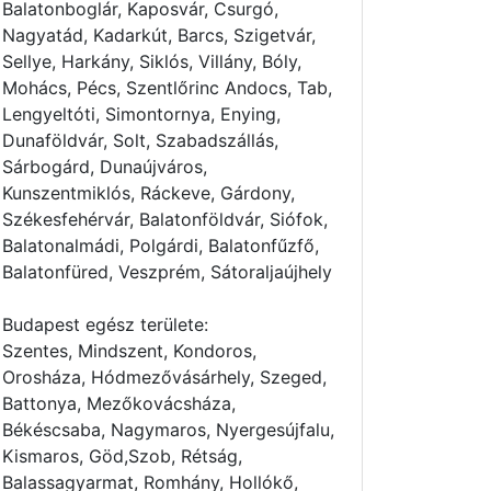
Balatonboglár, Kaposvár, Csurgó,
Nagyatád, Kadarkút, Barcs, Szigetvár,
Sellye, Harkány, Siklós, Villány, Bóly,
Mohács, Pécs, Szentlőrinc Andocs, Tab,
Lengyeltóti, Simontornya, Enying,
Dunaföldvár, Solt, Szabadszállás,
Sárbogárd, Dunaújváros,
Kunszentmiklós, Ráckeve, Gárdony,
Székesfehérvár, Balatonföldvár, Siófok,
Balatonalmádi, Polgárdi, Balatonfűzfő,
Balatonfüred, Veszprém, Sátoraljaújhely
Budapest egész területe:
Szentes, Mindszent, Kondoros,
Orosháza, Hódmezővásárhely, Szeged,
Battonya, Mezőkovácsháza,
Békéscsaba, Nagymaros, Nyergesújfalu,
Kismaros, Göd,Szob, Rétság,
Balassagyarmat, Romhány, Hollókő,