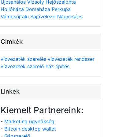
Újcsanálos
Vizsoly
Hejőszalonta
Hollóháza
Domaháza
Perkupa
Vámosújfalu
Sajóvelezd
Nagycsécs
Cimkék
vízvezeték szerelés
vízvezeték rendszer
vízvezeték szerelő
ház építés
Linkek
Kiemelt Partnereink:
-
Marketing ügynökség
-
Bitcoin desktop wallet
-
Gázszerelő