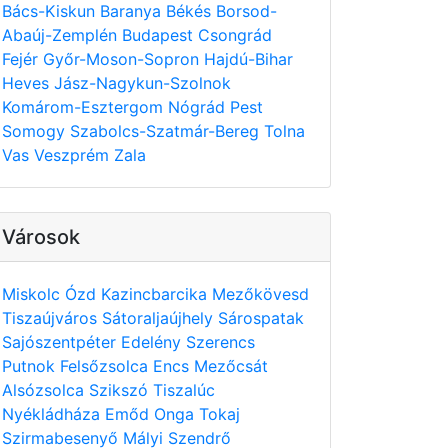
Bács-Kiskun
Baranya
Békés
Borsod-
Abaúj-Zemplén
Budapest
Csongrád
Fejér
Győr-Moson-Sopron
Hajdú-Bihar
Heves
Jász-Nagykun-Szolnok
Komárom-Esztergom
Nógrád
Pest
Somogy
Szabolcs-Szatmár-Bereg
Tolna
Vas
Veszprém
Zala
Városok
Miskolc
Ózd
Kazincbarcika
Mezőkövesd
Tiszaújváros
Sátoraljaújhely
Sárospatak
Sajószentpéter
Edelény
Szerencs
Putnok
Felsőzsolca
Encs
Mezőcsát
Alsózsolca
Szikszó
Tiszalúc
Nyékládháza
Emőd
Onga
Tokaj
Szirmabesenyő
Mályi
Szendrő