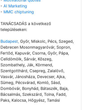
-
Motivational quotes
-
AI Marketing
-
MMC chiptuning
TANÁCSADÁS a következő
településeken:
Budapest,
Győr, Miskolc, Pécs, Szeged,
Debrecen Mosonmagyaróvár, Sopron,
Fertőd, Kapuvár, Csorna, Győr, Pápa,
Celldömölk, Sárvár, Kőszeg,
Szombathely, Ják, Körmend,
Szentgotthárd, Csepreg, Zalalövő,
Vasvár, Jánosháza, Devecser, Ajka,
Sümeg, Pécsvárad, Komló, Sásd,
Dombóvár, Bonyhád, Bátaszék, Baja,
Bácsalmás, Szekszárd, Tolna, Fadd,
Paks, Kalocsa, Hőgyész, Tamási