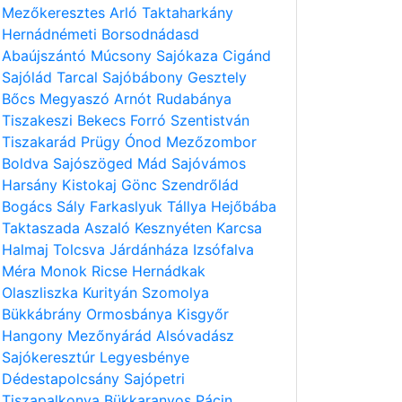
Mezőkeresztes
Arló
Taktaharkány
Hernádnémeti
Borsodnádasd
Abaújszántó
Múcsony
Sajókaza
Cigánd
Sajólád
Tarcal
Sajóbábony
Gesztely
Bőcs
Megyaszó
Arnót
Rudabánya
Tiszakeszi
Bekecs
Forró
Szentistván
Tiszakarád
Prügy
Ónod
Mezőzombor
Boldva
Sajószöged
Mád
Sajóvámos
Harsány
Kistokaj
Gönc
Szendrőlád
Bogács
Sály
Farkaslyuk
Tállya
Hejőbába
Taktaszada
Aszaló
Kesznyéten
Karcsa
Halmaj
Tolcsva
Járdánháza
Izsófalva
Méra
Monok
Ricse
Hernádkak
Olaszliszka
Kurityán
Szomolya
Bükkábrány
Ormosbánya
Kisgyőr
Hangony
Mezőnyárád
Alsóvadász
Sajókeresztúr
Legyesbénye
Dédestapolcsány
Sajópetri
Tiszapalkonya
Bükkaranyos
Pácin