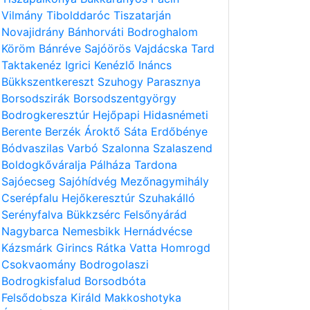
Vilmány
Tibolddaróc
Tiszatarján
Novajidrány
Bánhorváti
Bodroghalom
Köröm
Bánréve
Sajóörös
Vajdácska
Tard
Taktakenéz
Igrici
Kenézlő
Ináncs
Bükkszentkereszt
Szuhogy
Parasznya
Borsodszirák
Borsodszentgyörgy
Bodrogkeresztúr
Hejőpapi
Hidasnémeti
Berente
Berzék
Ároktő
Sáta
Erdőbénye
Bódvaszilas
Varbó
Szalonna
Szalaszend
Boldogkőváralja
Pálháza
Tardona
Sajóecseg
Sajóhídvég
Mezőnagymihály
Cserépfalu
Hejőkeresztúr
Szuhakálló
Serényfalva
Bükkzsérc
Felsőnyárád
Nagybarca
Nemesbikk
Hernádvécse
Kázsmárk
Girincs
Rátka
Vatta
Homrogd
Csokvaomány
Bodrogolaszi
Bodrogkisfalud
Borsodbóta
Felsődobsza
Királd
Makkoshotyka