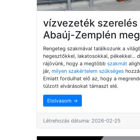
vízvezeték szerelés
Abaúj-Zemplén meg
Rengeteg szakmával találkozunk a világb
hegesztőkkel, lakatosokkal, pékekkel...
rájövünk, hogy a megtöbb
szakmát
alig
jár,
milyen szakértelem szükséges
hozzá,
Emiatt fordulhat elő az, hogy a megrend
túlzott elvárásokat támaszt elé.
Elolvasom →
Létrehozás dátuma: 2026-02-25