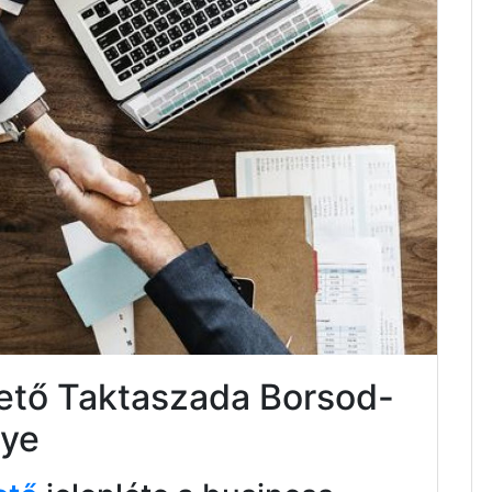
tető Taktaszada Borsod-
ye