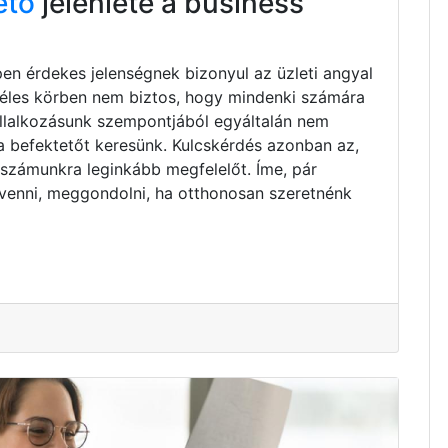
ető
jelenléte a business
pen érdekes jelenségnek bizonyul az üzleti angyal
zéles körben nem biztos, hogy mindenki számára
vállalkozásunk szempontjából egyáltalán nem
ta befektetőt keresünk. Kulcskérdés azonban az,
 számunkra leginkább megfelelőt. Íme, pár
venni, meggondolni, ha otthonosan szeretnénk