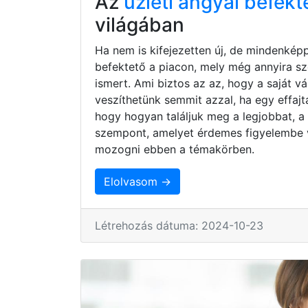
Az
üzleti angyal befekt
világában
Ha nem is kifejezetten új, de mindenkép
befektető a piacon, mely még annyira s
ismert. Ami biztos az az, hogy a saját 
veszíthetünk semmit azzal, ha egy effaj
hogy hogyan találjuk meg a legjobbat, a
szempont, amelyet érdemes figyelembe 
mozogni ebben a témakörben.
Elolvasom →
Létrehozás dátuma: 2024-10-23