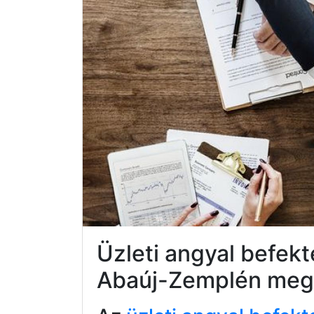
Üzleti angyal befek
Abaúj-Zemplén meg