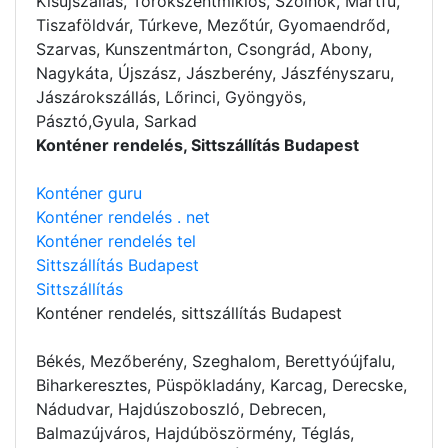
Kisújszállás, Törökszentmiklós, Szolnok, Martfű,
Tiszaföldvár, Túrkeve, Mezőtúr, Gyomaendrőd,
Szarvas, Kunszentmárton, Csongrád, Abony,
Nagykáta, Újszász, Jászberény, Jászfényszaru,
Jászárokszállás, Lőrinci, Gyöngyös,
Pásztó,Gyula, Sarkad
Konténer rendelés, Sittszállítás Budapest
Konténer guru
Konténer rendelés . net
Konténer rendelés tel
Sittszállítás Budapest
Sittszállítás
Konténer rendelés
, sittszállítás Budapest
Békés, Mezőberény, Szeghalom, Berettyóújfalu,
Biharkeresztes, Püspökladány, Karcag, Derecske,
Nádudvar, Hajdúszoboszló, Debrecen,
Balmazújváros, Hajdúböszörmény, Téglás,