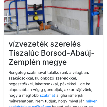
vízvezeték szerelés
Tiszalúc Borsod-Abaúj-
Zemplén megye
Rengeteg szakmával találkozunk a világban:
szakácsokkal, különböző szerelőkkel,
hegesztőkkel, lakatosokkal, pékekkel... de ha
alaposabban végig gondoljuk, akkor rájövünk,
hogy a megtöbb
szakmát
aligha ismerjük
mélyrehatóan. Nem tudjuk, hogy mivel jár,
milyen
szakértelem szükséges
hozzá, sőt, sokszor az