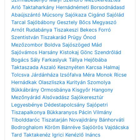
Arló
Taktaharkány
Hernádnémeti
Borsodnádasd
Abaújszántó
Múcsony
Sajókaza
Cigánd
Sajólád
Tarcal
Sajóbábony
Gesztely
Bőcs
Megyaszó
Arnót
Rudabánya
Tiszakeszi
Bekecs
Forró
Szentistván
Tiszakarád
Prügy
Ónod
Mezőzombor
Boldva
Sajószöged
Mád
Sajóvámos
Harsány
Kistokaj
Gönc
Szendrőlád
Bogács
Sály
Farkaslyuk
Tállya
Hejőbába
Taktaszada
Aszaló
Kesznyéten
Karcsa
Halmaj
Tolcsva
Járdánháza
Izsófalva
Méra
Monok
Ricse
Hernádkak
Olaszliszka
Kurityán
Szomolya
Bükkábrány
Ormosbánya
Kisgyőr
Hangony
Mezőnyárád
Alsóvadász
Sajókeresztúr
Legyesbénye
Dédestapolcsány
Sajópetri
Tiszapalkonya
Bükkaranyos
Pácin
Vilmány
Tibolddaróc
Tiszatarján
Novajidrány
Bánhorváti
Bodroghalom
Köröm
Bánréve
Sajóörös
Vajdácska
Tard
Taktakenéz
Igrici
Kenézlő
Ináncs