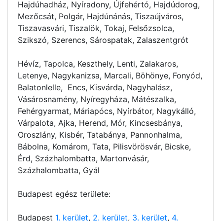
Hajdúhadház, Nyíradony, Újfehértó, Hajdúdorog,
Mezőcsát, Polgár, Hajdúnánás, Tiszaújváros,
Tiszavasvári, Tiszalök, Tokaj, Felsőzsolca,
Szikszó, Szerencs, Sárospatak, Zalaszentgrót
Hévíz, Tapolca, Keszthely, Lenti, Zalakaros,
Letenye, Nagykanizsa, Marcali, Böhönye, Fonyód,
Balatonlelle, Encs, Kisvárda, Nagyhalász,
Vásárosnamény, Nyíregyháza, Mátészalka,
Fehérgyarmat, Máriapócs, Nyírbátor, Nagykálló,
Várpalota, Ajka, Herend, Mór, Kincsesbánya,
Oroszlány, Kisbér, Tatabánya, Pannonhalma,
Bábolna, Komárom, Tata, Pilisvörösvár, Bicske,
Érd, Százhalombatta, Martonvásár,
Százhalombatta, Gyál
Budapest egész területe:
Budapest
1. kerület
,
2. kerület
,
3. kerület
,
4.