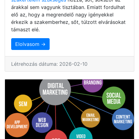
árakkal sem vagyunk tisztában. Emiatt fordulhat
elő az, hogy a megrendelő nagy igényekkel
érkezik a szakemberhez, sőt, túlzott elvárásokat
támaszt elé.
Elolvasom →
Létrehozás dátuma: 2026-02-10