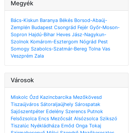
Megyék
Bács-Kiskun
Baranya
Békés
Borsod-Abaúj-
Zemplén
Budapest
Csongrád
Fejér
Győr-Moson-
Sopron
Hajdú-Bihar
Heves
Jász-Nagykun-
Szolnok
Komárom-Esztergom
Nógrád
Pest
Somogy
Szabolcs-Szatmár-Bereg
Tolna
Vas
Veszprém
Zala
Városok
Miskolc
Ózd
Kazincbarcika
Mezőkövesd
Tiszaújváros
Sátoraljaújhely
Sárospatak
Sajószentpéter
Edelény
Szerencs
Putnok
Felsőzsolca
Encs
Mezőcsát
Alsózsolca
Szikszó
Tiszalúc
Nyékládháza
Emőd
Onga
Tokaj
Szirmabesenyő
Mályi
Szendrő
Mezőkeresztes