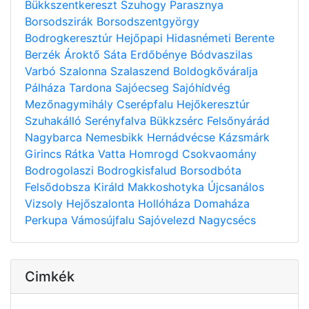
Bükkszentkereszt
Szuhogy
Parasznya
Borsodszirák
Borsodszentgyörgy
Bodrogkeresztúr
Hejőpapi
Hidasnémeti
Berente
Berzék
Ároktő
Sáta
Erdőbénye
Bódvaszilas
Varbó
Szalonna
Szalaszend
Boldogkőváralja
Pálháza
Tardona
Sajóecseg
Sajóhídvég
Mezőnagymihály
Cserépfalu
Hejőkeresztúr
Szuhakálló
Serényfalva
Bükkzsérc
Felsőnyárád
Nagybarca
Nemesbikk
Hernádvécse
Kázsmárk
Girincs
Rátka
Vatta
Homrogd
Csokvaomány
Bodrogolaszi
Bodrogkisfalud
Borsodbóta
Felsődobsza
Királd
Makkoshotyka
Újcsanálos
Vizsoly
Hejőszalonta
Hollóháza
Domaháza
Perkupa
Vámosújfalu
Sajóvelezd
Nagycsécs
Cimkék