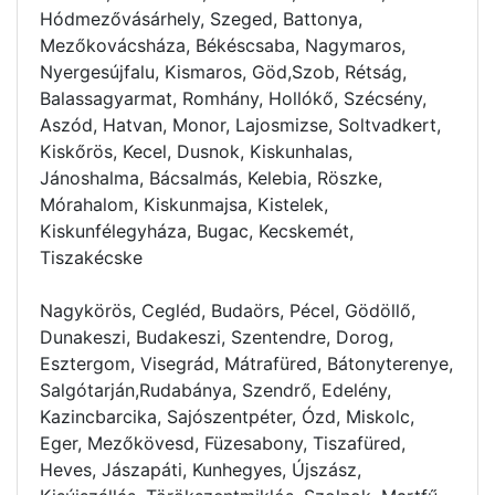
Hódmezővásárhely, Szeged, Battonya,
Mezőkovácsháza, Békéscsaba, Nagymaros,
Nyergesújfalu, Kismaros, Göd,Szob, Rétság,
Balassagyarmat, Romhány, Hollókő, Szécsény,
Aszód, Hatvan, Monor, Lajosmizse, Soltvadkert,
Kiskőrös, Kecel, Dusnok, Kiskunhalas,
Jánoshalma, Bácsalmás, Kelebia, Röszke,
Mórahalom, Kiskunmajsa, Kistelek,
Kiskunfélegyháza, Bugac, Kecskemét,
Tiszakécske
Nagykörös, Cegléd, Budaörs, Pécel, Gödöllő,
Dunakeszi, Budakeszi, Szentendre, Dorog,
Esztergom, Visegrád, Mátrafüred, Bátonyterenye,
Salgótarján,Rudabánya, Szendrő, Edelény,
Kazincbarcika, Sajószentpéter, Ózd, Miskolc,
Eger, Mezőkövesd, Füzesabony, Tiszafüred,
Heves, Jászapáti, Kunhegyes, Újszász,