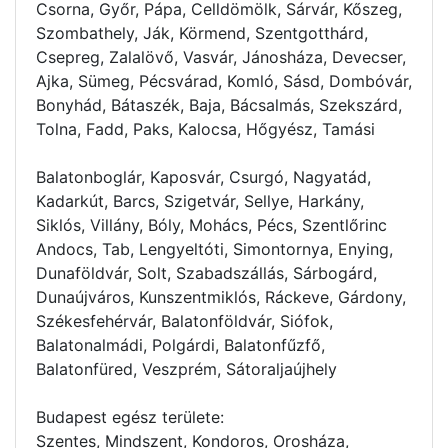
Csorna, Győr, Pápa, Celldömölk, Sárvár, Kőszeg,
Szombathely, Ják, Körmend, Szentgotthárd,
Csepreg, Zalalövő, Vasvár, Jánosháza, Devecser,
Ajka, Sümeg, Pécsvárad, Komló, Sásd, Dombóvár,
Bonyhád, Bátaszék, Baja, Bácsalmás, Szekszárd,
Tolna, Fadd, Paks, Kalocsa, Hőgyész, Tamási
Balatonboglár, Kaposvár, Csurgó, Nagyatád,
Kadarkút, Barcs, Szigetvár, Sellye, Harkány,
Siklós, Villány, Bóly, Mohács, Pécs, Szentlőrinc
Andocs, Tab, Lengyeltóti, Simontornya, Enying,
Dunaföldvár, Solt, Szabadszállás, Sárbogárd,
Dunaújváros, Kunszentmiklós, Ráckeve, Gárdony,
Székesfehérvár, Balatonföldvár, Siófok,
Balatonalmádi, Polgárdi, Balatonfűzfő,
Balatonfüred, Veszprém, Sátoraljaújhely
Budapest egész területe:
Szentes, Mindszent, Kondoros, Orosháza,