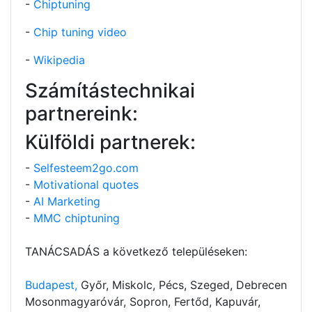
-
Chiptuning
-
Chip tuning video
-
Wikipedia
Számítástechnikai
partnereink:
Külföldi partnerek:
-
Selfesteem2go.com
-
Motivational quotes
-
AI Marketing
-
MMC chiptuning
TANÁCSADÁS a következő településeken:
Budapest,
Győr, Miskolc, Pécs, Szeged, Debrecen
Mosonmagyaróvár, Sopron, Fertőd, Kapuvár,