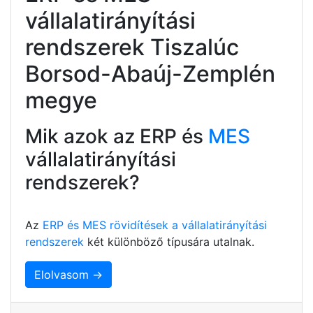
vállalatirányítási
rendszerek Tiszalúc
Borsod-Abaúj-Zemplén
megye
Mik azok az ERP és
MES
vállalatirányítási
rendszerek?
Az
ERP és MES rövidítések a vállalatirányítási
rendszerek
két különböző típusára utalnak.
Elolvasom →