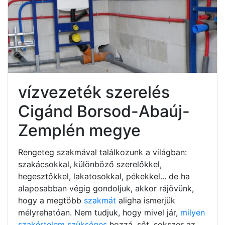
vízvezeték szerelés
Cigánd Borsod-Abaúj-
Zemplén megye
Rengeteg szakmával találkozunk a világban:
szakácsokkal, különböző szerelőkkel,
hegesztőkkel, lakatosokkal, pékekkel... de ha
alaposabban végig gondoljuk, akkor rájövünk,
hogy a megtöbb
szakmát
aligha ismerjük
mélyrehatóan. Nem tudjuk, hogy mivel jár,
milyen
szakértelem szükséges
hozzá, sőt, sokszor az