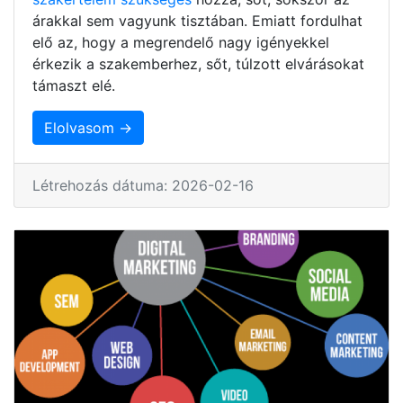
árakkal sem vagyunk tisztában. Emiatt fordulhat
elő az, hogy a megrendelő nagy igényekkel
érkezik a szakemberhez, sőt, túlzott elvárásokat
támaszt elé.
Elolvasom →
Létrehozás dátuma: 2026-02-16