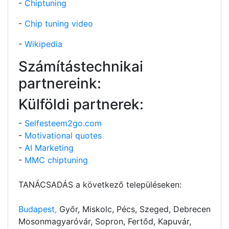
-
Chiptuning
-
Chip tuning video
-
Wikipedia
Számítástechnikai
partnereink:
Külföldi partnerek:
-
Selfesteem2go.com
-
Motivational quotes
-
AI Marketing
-
MMC chiptuning
TANÁCSADÁS a következő településeken:
Budapest,
Győr, Miskolc, Pécs, Szeged, Debrecen
Mosonmagyaróvár, Sopron, Fertőd, Kapuvár,