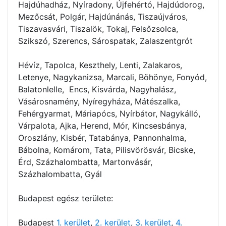
Hajdúhadház, Nyíradony, Újfehértó, Hajdúdorog,
Mezőcsát, Polgár, Hajdúnánás, Tiszaújváros,
Tiszavasvári, Tiszalök, Tokaj, Felsőzsolca,
Szikszó, Szerencs, Sárospatak, Zalaszentgrót
Hévíz, Tapolca, Keszthely, Lenti, Zalakaros,
Letenye, Nagykanizsa, Marcali, Böhönye, Fonyód,
Balatonlelle, Encs, Kisvárda, Nagyhalász,
Vásárosnamény, Nyíregyháza, Mátészalka,
Fehérgyarmat, Máriapócs, Nyírbátor, Nagykálló,
Várpalota, Ajka, Herend, Mór, Kincsesbánya,
Oroszlány, Kisbér, Tatabánya, Pannonhalma,
Bábolna, Komárom, Tata, Pilisvörösvár, Bicske,
Érd, Százhalombatta, Martonvásár,
Százhalombatta, Gyál
Budapest egész területe:
Budapest
1. kerület
,
2. kerület
,
3. kerület
,
4.