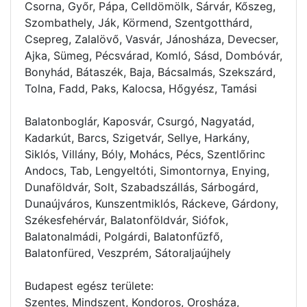
Csorna, Győr, Pápa, Celldömölk, Sárvár, Kőszeg,
Szombathely, Ják, Körmend, Szentgotthárd,
Csepreg, Zalalövő, Vasvár, Jánosháza, Devecser,
Ajka, Sümeg, Pécsvárad, Komló, Sásd, Dombóvár,
Bonyhád, Bátaszék, Baja, Bácsalmás, Szekszárd,
Tolna, Fadd, Paks, Kalocsa, Hőgyész, Tamási
Balatonboglár, Kaposvár, Csurgó, Nagyatád,
Kadarkút, Barcs, Szigetvár, Sellye, Harkány,
Siklós, Villány, Bóly, Mohács, Pécs, Szentlőrinc
Andocs, Tab, Lengyeltóti, Simontornya, Enying,
Dunaföldvár, Solt, Szabadszállás, Sárbogárd,
Dunaújváros, Kunszentmiklós, Ráckeve, Gárdony,
Székesfehérvár, Balatonföldvár, Siófok,
Balatonalmádi, Polgárdi, Balatonfűzfő,
Balatonfüred, Veszprém, Sátoraljaújhely
Budapest egész területe:
Szentes, Mindszent, Kondoros, Orosháza,