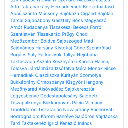
Arló
Taktaharkány
Hernádnémeti
Borsodnádasd
Abaújszántó
Múcsony
Sajókaza
Cigánd
Sajólád
Tarcal
Sajóbábony
Gesztely
Bőcs
Megyaszó
Arnót
Rudabánya
Tiszakeszi
Bekecs
Forró
Szentistván
Tiszakarád
Prügy
Ónod
Mezőzombor
Boldva
Sajószöged
Mád
Sajóvámos
Harsány
Kistokaj
Gönc
Szendrőlád
Bogács
Sály
Farkaslyuk
Tállya
Hejőbába
Taktaszada
Aszaló
Kesznyéten
Karcsa
Halmaj
Tolcsva
Járdánháza
Izsófalva
Méra
Monok
Ricse
Hernádkak
Olaszliszka
Kurityán
Szomolya
Bükkábrány
Ormosbánya
Kisgyőr
Hangony
Mezőnyárád
Alsóvadász
Sajókeresztúr
Legyesbénye
Dédestapolcsány
Sajópetri
Tiszapalkonya
Bükkaranyos
Pácin
Vilmány
Tibolddaróc
Tiszatarján
Novajidrány
Bánhorváti
Bodroghalom
Köröm
Bánréve
Sajóörös
Vajdácska
Tard
Taktakenéz
Igrici
Kenézlő
Ináncs