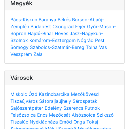
Megyék
Bács-Kiskun
Baranya
Békés
Borsod-Abaúj-
Zemplén
Budapest
Csongrád
Fejér
Győr-Moson-
Sopron
Hajdú-Bihar
Heves
Jász-Nagykun-
Szolnok
Komárom-Esztergom
Nógrád
Pest
Somogy
Szabolcs-Szatmár-Bereg
Tolna
Vas
Veszprém
Zala
Városok
Miskolc
Ózd
Kazincbarcika
Mezőkövesd
Tiszaújváros
Sátoraljaújhely
Sárospatak
Sajószentpéter
Edelény
Szerencs
Putnok
Felsőzsolca
Encs
Mezőcsát
Alsózsolca
Szikszó
Tiszalúc
Nyékládháza
Emőd
Onga
Tokaj
Szirmabesenyő
Mályi
Szendrő
Mezőkeresztes