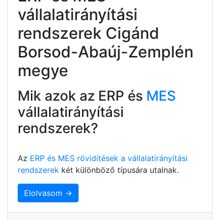
vállalatirányítási
rendszerek Cigánd
Borsod-Abaúj-Zemplén
megye
Mik azok az ERP és
MES
vállalatirányítási
rendszerek?
Az
ERP és MES rövidítések a vállalatirányítási
rendszerek
két különböző típusára utalnak.
Elolvasom →