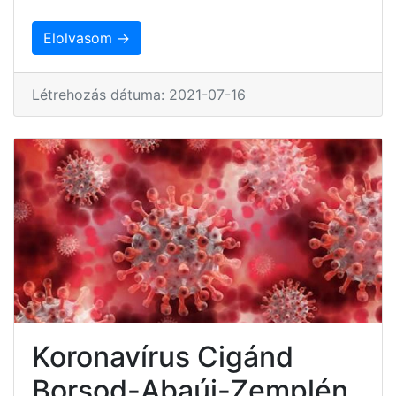
Elolvasom →
Létrehozás dátuma: 2021-07-16
Koronavírus Cigánd
Borsod-Abaúj-Zemplén