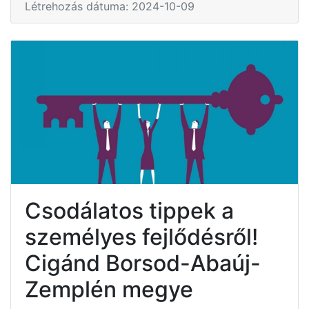
Létrehozás dátuma: 2024-10-09
Csodálatos tippek a
személyes fejlődésről!
Cigánd Borsod-Abaúj-
Zemplén megye