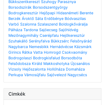
Bükkszentkereszt
Szuhogy
Parasznya
Borsodszirák
Borsodszentgyörgy
Bodrogkeresztúr
Hejőpapi
Hidasnémeti
Berente
Berzék
Ároktő
Sáta
Erdőbénye
Bódvaszilas
Varbó
Szalonna
Szalaszend
Boldogkőváralja
Pálháza
Tardona
Sajóecseg
Sajóhídvég
Mezőnagymihály
Cserépfalu
Hejőkeresztúr
Szuhakálló
Serényfalva
Bükkzsérc
Felsőnyárád
Nagybarca
Nemesbikk
Hernádvécse
Kázsmárk
Girincs
Rátka
Vatta
Homrogd
Csokvaomány
Bodrogolaszi
Bodrogkisfalud
Borsodbóta
Felsődobsza
Királd
Makkoshotyka
Újcsanálos
Vizsoly
Hejőszalonta
Hollóháza
Domaháza
Perkupa
Vámosújfalu
Sajóvelezd
Nagycsécs
Cimkék