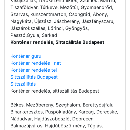
Kisújszállás, Törökszentmiklós, Szolnok, Martfű,
Tiszaföldvár, Túrkeve, Mezőtúr, Gyomaendrőd,
Szarvas, Kunszentmárton, Csongrád, Abony,
Nagykáta, Újszász, Jászberény, Jászfényszaru,
Jászárokszállás, Lőrinci, Gyöngyös,
Pásztó,Gyula, Sarkad
Konténer rendelés, Sittszállítás Budapest
Konténer guru
Konténer rendelés . net
Konténer rendelés tel
Sittszállítás Budapest
Sittszállítás
Konténer rendelés
, sittszállítás Budapest
Békés, Mezőberény, Szeghalom, Berettyóújfalu,
Biharkeresztes, Püspökladány, Karcag, Derecske,
Nádudvar, Hajdúszoboszló, Debrecen,
Balmazújváros, Hajdúböszörmény, Téglás,