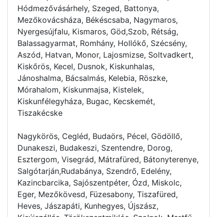
Hódmezővásárhely, Szeged, Battonya,
Mezőkovácsháza, Békéscsaba, Nagymaros,
Nyergesújfalu, Kismaros, Göd,Szob, Rétság,
Balassagyarmat, Romhány, Hollókő, Szécsény,
Aszód, Hatvan, Monor, Lajosmizse, Soltvadkert,
Kiskőrös, Kecel, Dusnok, Kiskunhalas,
Jánoshalma, Bácsalmás, Kelebia, Röszke,
Mórahalom, Kiskunmajsa, Kistelek,
Kiskunfélegyháza, Bugac, Kecskemét,
Tiszakécske
Nagykörös, Cegléd, Budaörs, Pécel, Gödöllő,
Dunakeszi, Budakeszi, Szentendre, Dorog,
Esztergom, Visegrád, Mátrafüred, Bátonyterenye,
Salgótarján,Rudabánya, Szendrő, Edelény,
Kazincbarcika, Sajószentpéter, Ózd, Miskolc,
Eger, Mezőkövesd, Füzesabony, Tiszafüred,
Heves, Jászapáti, Kunhegyes, Újszász,