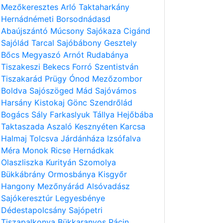
Mezőkeresztes
Arló
Taktaharkány
Hernádnémeti
Borsodnádasd
Abaújszántó
Múcsony
Sajókaza
Cigánd
Sajólád
Tarcal
Sajóbábony
Gesztely
Bőcs
Megyaszó
Arnót
Rudabánya
Tiszakeszi
Bekecs
Forró
Szentistván
Tiszakarád
Prügy
Ónod
Mezőzombor
Boldva
Sajószöged
Mád
Sajóvámos
Harsány
Kistokaj
Gönc
Szendrőlád
Bogács
Sály
Farkaslyuk
Tállya
Hejőbába
Taktaszada
Aszaló
Kesznyéten
Karcsa
Halmaj
Tolcsva
Járdánháza
Izsófalva
Méra
Monok
Ricse
Hernádkak
Olaszliszka
Kurityán
Szomolya
Bükkábrány
Ormosbánya
Kisgyőr
Hangony
Mezőnyárád
Alsóvadász
Sajókeresztúr
Legyesbénye
Dédestapolcsány
Sajópetri
Tiszapalkonya
Bükkaranyos
Pácin