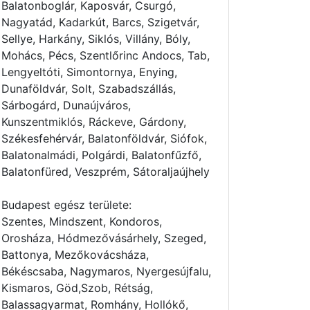
Balatonboglár, Kaposvár, Csurgó,
Nagyatád, Kadarkút, Barcs, Szigetvár,
Sellye, Harkány, Siklós, Villány, Bóly,
Mohács, Pécs, Szentlőrinc Andocs, Tab,
Lengyeltóti, Simontornya, Enying,
Dunaföldvár, Solt, Szabadszállás,
Sárbogárd, Dunaújváros,
Kunszentmiklós, Ráckeve, Gárdony,
Székesfehérvár, Balatonföldvár, Siófok,
Balatonalmádi, Polgárdi, Balatonfűzfő,
Balatonfüred, Veszprém, Sátoraljaújhely
Budapest egész területe:
Szentes, Mindszent, Kondoros,
Orosháza, Hódmezővásárhely, Szeged,
Battonya, Mezőkovácsháza,
Békéscsaba, Nagymaros, Nyergesújfalu,
Kismaros, Göd,Szob, Rétság,
Balassagyarmat, Romhány, Hollókő,