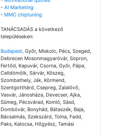
-
Motivational quotes
-
AI Marketing
-
MMC chiptuning
TANÁCSADÁS a következő
településeken:
Budapest,
Győr, Miskolc, Pécs, Szeged,
Debrecen Mosonmagyaróvár, Sopron,
Fertőd, Kapuvár, Csorna, Győr, Pápa,
Celldömölk, Sárvár, Kőszeg,
Szombathely, Ják, Körmend,
Szentgotthárd, Csepreg, Zalalövő,
Vasvár, Jánosháza, Devecser, Ajka,
Sümeg, Pécsvárad, Komló, Sásd,
Dombóvár, Bonyhád, Bátaszék, Baja,
Bácsalmás, Szekszárd, Tolna, Fadd,
Paks, Kalocsa, Hőgyész, Tamási