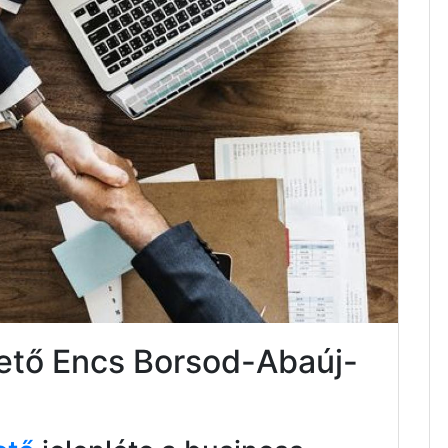
tető Encs Borsod-Abaúj-