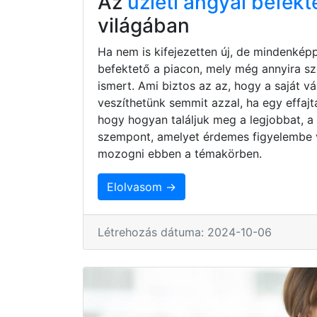
Az
üzleti angyal befekt
világában
Ha nem is kifejezetten új, de mindenkép
befektető a piacon, mely még annyira s
ismert. Ami biztos az az, hogy a saját 
veszíthetünk semmit azzal, ha egy effaj
hogy hogyan találjuk meg a legjobbat, a
szempont, amelyet érdemes figyelembe 
mozogni ebben a témakörben.
Elolvasom →
Létrehozás dátuma: 2024-10-06