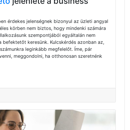
ető
jelenléte a business
pen érdekes jelenségnek bizonyul az üzleti angyal
zéles körben nem biztos, hogy mindenki számára
vállalkozásunk szempontjából egyáltalán nem
ta befektetőt keresünk. Kulcskérdés azonban az,
 számunkra leginkább megfelelőt. Íme, pár
venni, meggondolni, ha otthonosan szeretnénk