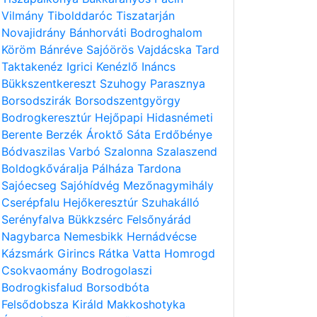
Vilmány
Tibolddaróc
Tiszatarján
Novajidrány
Bánhorváti
Bodroghalom
Köröm
Bánréve
Sajóörös
Vajdácska
Tard
Taktakenéz
Igrici
Kenézlő
Ináncs
Bükkszentkereszt
Szuhogy
Parasznya
Borsodszirák
Borsodszentgyörgy
Bodrogkeresztúr
Hejőpapi
Hidasnémeti
Berente
Berzék
Ároktő
Sáta
Erdőbénye
Bódvaszilas
Varbó
Szalonna
Szalaszend
Boldogkőváralja
Pálháza
Tardona
Sajóecseg
Sajóhídvég
Mezőnagymihály
Cserépfalu
Hejőkeresztúr
Szuhakálló
Serényfalva
Bükkzsérc
Felsőnyárád
Nagybarca
Nemesbikk
Hernádvécse
Kázsmárk
Girincs
Rátka
Vatta
Homrogd
Csokvaomány
Bodrogolaszi
Bodrogkisfalud
Borsodbóta
Felsődobsza
Királd
Makkoshotyka