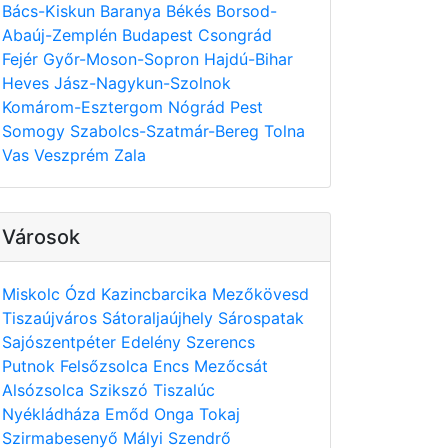
Bács-Kiskun
Baranya
Békés
Borsod-
Abaúj-Zemplén
Budapest
Csongrád
Fejér
Győr-Moson-Sopron
Hajdú-Bihar
Heves
Jász-Nagykun-Szolnok
Komárom-Esztergom
Nógrád
Pest
Somogy
Szabolcs-Szatmár-Bereg
Tolna
Vas
Veszprém
Zala
Városok
Miskolc
Ózd
Kazincbarcika
Mezőkövesd
Tiszaújváros
Sátoraljaújhely
Sárospatak
Sajószentpéter
Edelény
Szerencs
Putnok
Felsőzsolca
Encs
Mezőcsát
Alsózsolca
Szikszó
Tiszalúc
Nyékládháza
Emőd
Onga
Tokaj
Szirmabesenyő
Mályi
Szendrő