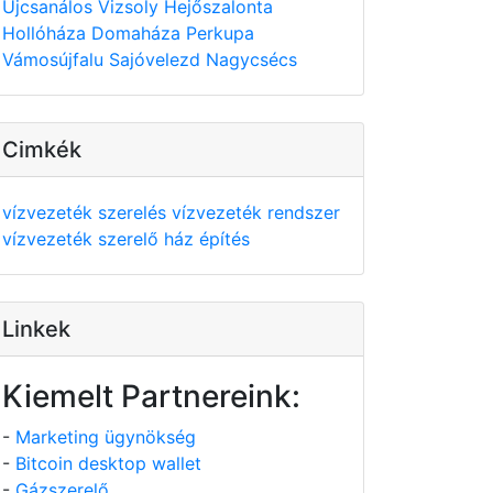
Újcsanálos
Vizsoly
Hejőszalonta
Hollóháza
Domaháza
Perkupa
Vámosújfalu
Sajóvelezd
Nagycsécs
Cimkék
vízvezeték szerelés
vízvezeték rendszer
vízvezeték szerelő
ház építés
Linkek
Kiemelt Partnereink:
-
Marketing ügynökség
-
Bitcoin desktop wallet
-
Gázszerelő