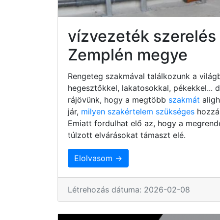
vízvezeték szerelés
Zemplén megye
Rengeteg szakmával találkozunk a világb
hegesztőkkel, lakatosokkal, pékekkel...
rájövünk, hogy a megtöbb
szakmát
alig
jár,
milyen szakértelem szükséges
hozzá,
Emiatt fordulhat elő az, hogy a megrend
túlzott elvárásokat támaszt elé.
Elolvasom →
Létrehozás dátuma: 2026-02-08