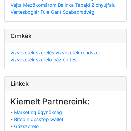
Vajta
Mezőkomárom
Balinka
Tabajd
Zichyújfalu
Vértesboglár
Füle
Gánt
Szabadhídvég
Cimkék
vízvezeték szerelés
vízvezeték rendszer
vízvezeték szerelő
ház építés
Linkek
Kiemelt Partnereink:
-
Marketing ügynökség
-
Bitcoin desktop wallet
-
Gázszerelő