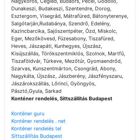
Nagykörös, Cegléd, Budaörs, Pécel, Gödöllő,
Dunakeszi, Budakeszi, Szentendre, Dorog,
Esztergom, Visegrád, Mátrafüred, Bátonyterenye,
Salgótarján,Rudabánya, Szendrő, Edelény,
Kazincbarcika, Sajószentpéter, Ózd, Miskolc,
Eger, Mezőkövesd, Füzesabony, Tiszafüred,
Heves, Jászapáti, Kunhegyes, Újszász,
Kisújszállás, Törökszentmiklós, Szolnok, Martfű,
Tiszaföldvár, Túrkeve, Mezőtúr, Gyomaendrőd,
Szarvas, Kunszentmárton, Csongrád, Abony,
Nagykáta, Újszász, Jászberény, Jászfényszaru,
Jászárokszállás, Lőrinci, Gyöngyös,
Pásztó,Gyula, Sarkad
Konténer rendelés, Sittszállítás Budapest
Konténer guru
Konténer rendelés . net
Konténer rendelés tel
Sittszállítás Budapest