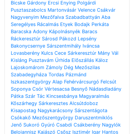
Bicske
Gárdony
Ercsi
Enying
Polgárdi
Pusztaszabolcs
Martonvásár
Velence
Csákvár
Nagyvenyim
Mezőfalva
Szabadbattyán
Aba
Seregélyes
Rácalmás
Etyek
Bodajk
Perkáta
Baracska
Adony
Kápolnásnyék
Baracs
Ráckeresztúr
Sárosd
Pákozd
Lepsény
Bakonycsernye
Sárszentmihály
Iváncsa
Lovasberény
Kulcs
Cece
Sárkeresztúr
Mány
Vál
Kisláng
Pusztavám
Úrhida
Előszállás
Káloz
Lajoskomárom
Zámoly
Dég
Mezőszilas
Szabadegyháza
Tordas
Pázmánd
Iszkaszentgyörgy
Alap
Fehérvárcsurgó
Felcsút
Soponya
Csór
Vértesacsa
Besnyő
Nádasdladány
Pátka
Szár
Tác
Kincsesbánya
Magyaralmás
Kőszárhegy
Sárkeresztes
Alcsútdoboz
Kisapostag
Nagykarácsony
Sárszentágota
Csókakő
Mezőszentgyörgy
Daruszentmiklós
Jenő
Sukoró
Gyúró
Csabdi
Csákberény
Nagylók
Beloiannisz
Kajászó
Csősz
Isztimér
Igar
Hantos