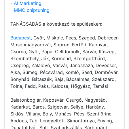
-
AI Marketing
-
MMC chiptuning
TANÁCSADÁS a következő településeken:
Budapest,
Győr, Miskolc, Pécs, Szeged, Debrecen
Mosonmagyaróvár, Sopron, Fertőd, Kapuvár,
Csorna, Győr, Pápa, Celldömölk, Sárvár, Kőszeg,
Szombathely, Ják, Körmend, Szentgotthárd,
Csepreg, Zalalövő, Vasvár, Jánosháza, Devecser,
Ajka, Sümeg, Pécsvárad, Komló, Sásd, Dombóvár,
Bonyhád, Bátaszék, Baja, Bácsalmás, Szekszárd,
Tolna, Fadd, Paks, Kalocsa, Hőgyész, Tamási
Balatonboglár, Kaposvár, Csurgó, Nagyatád,
Kadarkút, Barcs, Szigetvár, Sellye, Harkány,
Siklós, Villány, Bóly, Mohács, Pécs, Szentlőrinc
Andocs, Tab, Lengyeltóti, Simontornya, Enying,
Dunaföldvár, Solt, Szabadszállás, Sárbogárd,