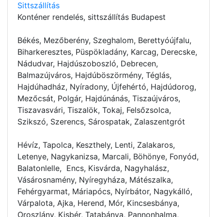
Sittszállítás
Konténer rendelés
, sittszállítás Budapest
Békés, Mezőberény, Szeghalom, Berettyóújfalu,
Biharkeresztes, Püspökladány, Karcag, Derecske,
Nádudvar, Hajdúszoboszló, Debrecen,
Balmazújváros, Hajdúböszörmény, Téglás,
Hajdúhadház, Nyíradony, Újfehértó, Hajdúdorog,
Mezőcsát, Polgár, Hajdúnánás, Tiszaújváros,
Tiszavasvári, Tiszalök, Tokaj, Felsőzsolca,
Szikszó, Szerencs, Sárospatak, Zalaszentgrót
Hévíz, Tapolca, Keszthely, Lenti, Zalakaros,
Letenye, Nagykanizsa, Marcali, Böhönye, Fonyód,
Balatonlelle, Encs, Kisvárda, Nagyhalász,
Vásárosnamény, Nyíregyháza, Mátészalka,
Fehérgyarmat, Máriapócs, Nyírbátor, Nagykálló,
Várpalota, Ajka, Herend, Mór, Kincsesbánya,
Oroszlány, Kisbér, Tatabánya, Pannonhalma,