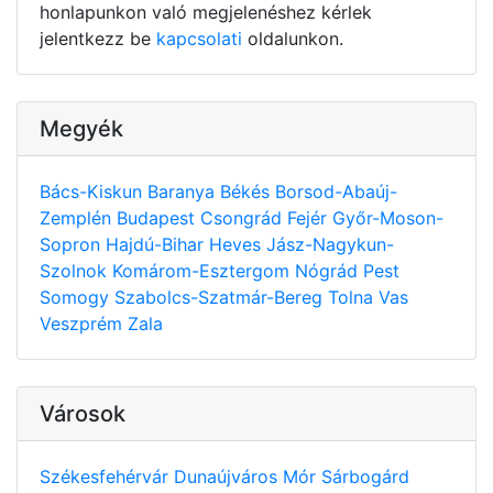
honlapunkon való megjelenéshez kérlek
jelentkezz be
kapcsolati
oldalunkon.
Megyék
Bács-Kiskun
Baranya
Békés
Borsod-Abaúj-
Zemplén
Budapest
Csongrád
Fejér
Győr-Moson-
Sopron
Hajdú-Bihar
Heves
Jász-Nagykun-
Szolnok
Komárom-Esztergom
Nógrád
Pest
Somogy
Szabolcs-Szatmár-Bereg
Tolna
Vas
Veszprém
Zala
Városok
Székesfehérvár
Dunaújváros
Mór
Sárbogárd