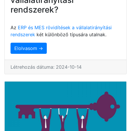
rendszerek?
Az
ERP és MES rövidítések a vállalatirányítási
rendszerek
két különböző típusára utalnak.
Elolvasom →
Létrehozás dátuma: 2024-10-14