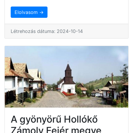
Elolvasom →
Létrehozás dátuma: 2024-10-14
A gyönyörű Hollókő
Zámoly Fejér megye