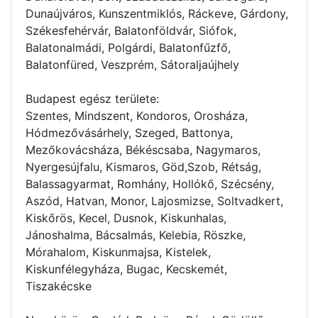
Dunaújváros, Kunszentmiklós, Ráckeve, Gárdony,
Székesfehérvár, Balatonföldvár, Siófok,
Balatonalmádi, Polgárdi, Balatonfűzfő,
Balatonfüred, Veszprém, Sátoraljaújhely
Budapest egész területe:
Szentes, Mindszent, Kondoros, Orosháza,
Hódmezővásárhely, Szeged, Battonya,
Mezőkovácsháza, Békéscsaba, Nagymaros,
Nyergesújfalu, Kismaros, Göd,Szob, Rétság,
Balassagyarmat, Romhány, Hollókő, Szécsény,
Aszód, Hatvan, Monor, Lajosmizse, Soltvadkert,
Kiskőrös, Kecel, Dusnok, Kiskunhalas,
Jánoshalma, Bácsalmás, Kelebia, Röszke,
Mórahalom, Kiskunmajsa, Kistelek,
Kiskunfélegyháza, Bugac, Kecskemét,
Tiszakécske