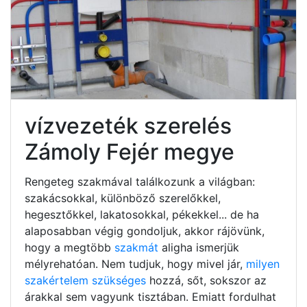
vízvezeték szerelés
Zámoly Fejér megye
Rengeteg szakmával találkozunk a világban:
szakácsokkal, különböző szerelőkkel,
hegesztőkkel, lakatosokkal, pékekkel... de ha
alaposabban végig gondoljuk, akkor rájövünk,
hogy a megtöbb
szakmát
aligha ismerjük
mélyrehatóan. Nem tudjuk, hogy mivel jár,
milyen
szakértelem szükséges
hozzá, sőt, sokszor az
árakkal sem vagyunk tisztában. Emiatt fordulhat