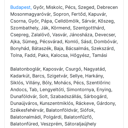
Budapest,
Győr, Miskolc, Pécs, Szeged, Debrecen
Mosonmagyaróvár, Sopron, Fertőd, Kapuvár,
Csorna, Győr, Pápa, Celldömölk, Sárvár, Kőszeg,
Szombathely, Ják, Körmend, Szentgotthárd,
Csepreg, Zalalövő, Vasvár, Jánosháza, Devecser,
Ajka, Sümeg, Pécsvárad, Komló, Sásd, Dombóvár,
Bonyhád, Bátaszék, Baja, Bácsalmás, Szekszárd,
Tolna, Fadd, Paks, Kalocsa, Hőgyész, Tamási
Balatonboglár, Kaposvár, Csurgó, Nagyatád,
Kadarkút, Barcs, Szigetvár, Sellye, Harkány,
Siklós, Villány, Bóly, Mohács, Pécs, Szentlőrinc
Andocs, Tab, Lengyeltóti, Simontornya, Enying,
Dunaföldvár, Solt, Szabadszállás, Sárbogárd,
Dunaújváros, Kunszentmiklós, Ráckeve, Gárdony,
Székesfehérvár, Balatonföldvár, Siófok,
Balatonalmádi, Polgárdi, Balatonfűzfő,
Balatonfüred, Veszprém, Sátoraljaújhely