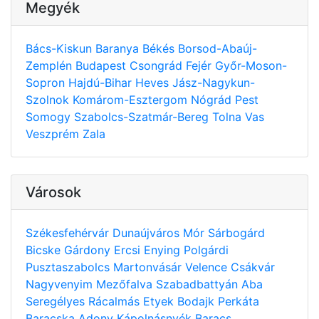
Megyék
Bács-Kiskun
Baranya
Békés
Borsod-Abaúj-
Zemplén
Budapest
Csongrád
Fejér
Győr-Moson-
Sopron
Hajdú-Bihar
Heves
Jász-Nagykun-
Szolnok
Komárom-Esztergom
Nógrád
Pest
Somogy
Szabolcs-Szatmár-Bereg
Tolna
Vas
Veszprém
Zala
Városok
Székesfehérvár
Dunaújváros
Mór
Sárbogárd
Bicske
Gárdony
Ercsi
Enying
Polgárdi
Pusztaszabolcs
Martonvásár
Velence
Csákvár
Nagyvenyim
Mezőfalva
Szabadbattyán
Aba
Seregélyes
Rácalmás
Etyek
Bodajk
Perkáta
Baracska
Adony
Kápolnásnyék
Baracs