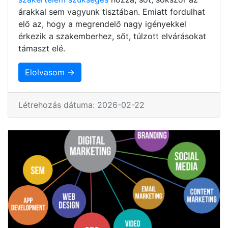
árakkal sem vagyunk tisztában. Emiatt fordulhat
elő az, hogy a megrendelő nagy igényekkel
érkezik a szakemberhez, sőt, túlzott elvárásokat
támaszt elé.
Elolvasom →
Létrehozás dátuma: 2026-02-22