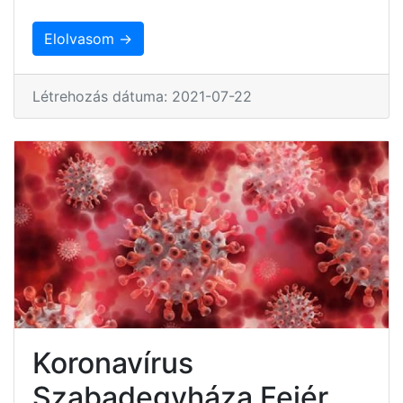
Elolvasom →
Létrehozás dátuma: 2021-07-22
Koronavírus
Szabadegyháza Fejér