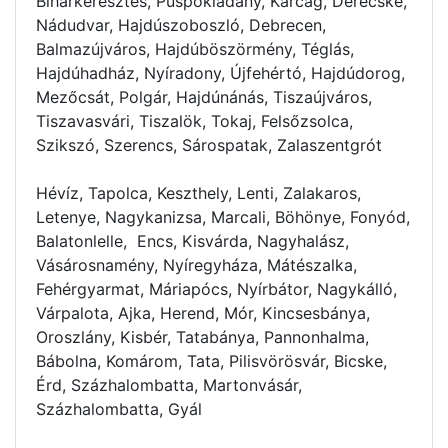
Biharkeresztes, Püspökladány, Karcag, Derecske,
Nádudvar, Hajdúszoboszló, Debrecen,
Balmazújváros, Hajdúböszörmény, Téglás,
Hajdúhadház, Nyíradony, Újfehértó, Hajdúdorog,
Mezőcsát, Polgár, Hajdúnánás, Tiszaújváros,
Tiszavasvári, Tiszalök, Tokaj, Felsőzsolca,
Szikszó, Szerencs, Sárospatak, Zalaszentgrót
Hévíz, Tapolca, Keszthely, Lenti, Zalakaros,
Letenye, Nagykanizsa, Marcali, Böhönye, Fonyód,
Balatonlelle, Encs, Kisvárda, Nagyhalász,
Vásárosnamény, Nyíregyháza, Mátészalka,
Fehérgyarmat, Máriapócs, Nyírbátor, Nagykálló,
Várpalota, Ajka, Herend, Mór, Kincsesbánya,
Oroszlány, Kisbér, Tatabánya, Pannonhalma,
Bábolna, Komárom, Tata, Pilisvörösvár, Bicske,
Érd, Százhalombatta, Martonvásár,
Százhalombatta, Gyál