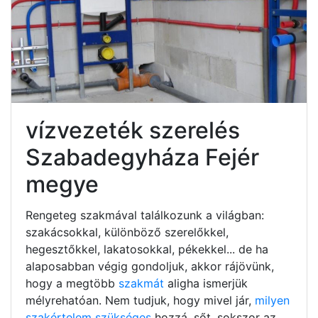
vízvezeték szerelés
Szabadegyháza Fejér
megye
Rengeteg szakmával találkozunk a világban:
szakácsokkal, különböző szerelőkkel,
hegesztőkkel, lakatosokkal, pékekkel... de ha
alaposabban végig gondoljuk, akkor rájövünk,
hogy a megtöbb
szakmát
aligha ismerjük
mélyrehatóan. Nem tudjuk, hogy mivel jár,
milyen
szakértelem szükséges
hozzá, sőt, sokszor az