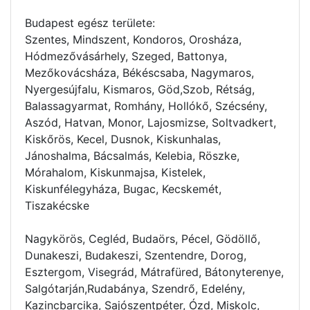
Budapest egész területe:
Szentes, Mindszent, Kondoros, Orosháza,
Hódmezővásárhely, Szeged, Battonya,
Mezőkovácsháza, Békéscsaba, Nagymaros,
Nyergesújfalu, Kismaros, Göd,Szob, Rétság,
Balassagyarmat, Romhány, Hollókő, Szécsény,
Aszód, Hatvan, Monor, Lajosmizse, Soltvadkert,
Kiskőrös, Kecel, Dusnok, Kiskunhalas,
Jánoshalma, Bácsalmás, Kelebia, Röszke,
Mórahalom, Kiskunmajsa, Kistelek,
Kiskunfélegyháza, Bugac, Kecskemét,
Tiszakécske
Nagykörös, Cegléd, Budaörs, Pécel, Gödöllő,
Dunakeszi, Budakeszi, Szentendre, Dorog,
Esztergom, Visegrád, Mátrafüred, Bátonyterenye,
Salgótarján,Rudabánya, Szendrő, Edelény,
Kazincbarcika, Sajószentpéter, Ózd, Miskolc,