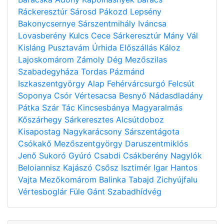
Ráckeresztúr
Sárosd
Pákozd
Lepsény
Bakonycsernye
Sárszentmihály
Iváncsa
Lovasberény
Kulcs
Cece
Sárkeresztúr
Mány
Vál
Kisláng
Pusztavám
Úrhida
Előszállás
Káloz
Lajoskomárom
Zámoly
Dég
Mezőszilas
Szabadegyháza
Tordas
Pázmánd
Iszkaszentgyörgy
Alap
Fehérvárcsurgó
Felcsút
Soponya
Csór
Vértesacsa
Besnyő
Nádasdladány
Pátka
Szár
Tác
Kincsesbánya
Magyaralmás
Kőszárhegy
Sárkeresztes
Alcsútdoboz
Kisapostag
Nagykarácsony
Sárszentágota
Csókakő
Mezőszentgyörgy
Daruszentmiklós
Jenő
Sukoró
Gyúró
Csabdi
Csákberény
Nagylók
Beloiannisz
Kajászó
Csősz
Isztimér
Igar
Hantos
Vajta
Mezőkomárom
Balinka
Tabajd
Zichyújfalu
Vértesboglár
Füle
Gánt
Szabadhídvég