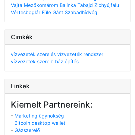
Vajta
Mezőkomárom
Balinka
Tabajd
Zichyújfalu
Vértesboglár
Füle
Gánt
Szabadhídvég
Cimkék
vízvezeték szerelés
vízvezeték rendszer
vízvezeték szerelő
ház építés
Linkek
Kiemelt Partnereink:
-
Marketing ügynökség
-
Bitcoin desktop wallet
-
Gázszerelő