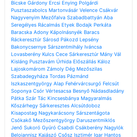
Bicske
Gárdony
Ercsi
Enying
Polgárdi
Pusztaszabolcs
Martonvásár
Velence
Csákvár
Nagyvenyim
Mezőfalva
Szabadbattyán
Aba
Seregélyes
Rácalmás
Etyek
Bodajk
Perkáta
Baracska
Adony
Kápolnásnyék
Baracs
Ráckeresztúr
Sárosd
Pákozd
Lepsény
Bakonycsernye
Sárszentmihály
Iváncsa
Lovasberény
Kulcs
Cece
Sárkeresztúr
Mány
Vál
Kisláng
Pusztavám
Úrhida
Előszállás
Káloz
Lajoskomárom
Zámoly
Dég
Mezőszilas
Szabadegyháza
Tordas
Pázmánd
Iszkaszentgyörgy
Alap
Fehérvárcsurgó
Felcsút
Soponya
Csór
Vértesacsa
Besnyő
Nádasdladány
Pátka
Szár
Tác
Kincsesbánya
Magyaralmás
Kőszárhegy
Sárkeresztes
Alcsútdoboz
Kisapostag
Nagykarácsony
Sárszentágota
Csókakő
Mezőszentgyörgy
Daruszentmiklós
Jenő
Sukoró
Gyúró
Csabdi
Csákberény
Nagylók
Beloiannisz
Kajászó
Csősz
Isztimér
Igar
Hantos