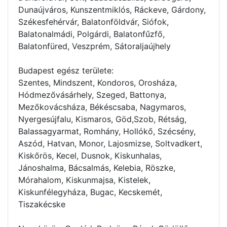
Dunaújváros, Kunszentmiklós, Ráckeve, Gárdony,
Székesfehérvár, Balatonföldvár, Siófok,
Balatonalmádi, Polgárdi, Balatonfűzfő,
Balatonfüred, Veszprém, Sátoraljaújhely
Budapest egész területe:
Szentes, Mindszent, Kondoros, Orosháza,
Hódmezővásárhely, Szeged, Battonya,
Mezőkovácsháza, Békéscsaba, Nagymaros,
Nyergesújfalu, Kismaros, Göd,Szob, Rétság,
Balassagyarmat, Romhány, Hollókő, Szécsény,
Aszód, Hatvan, Monor, Lajosmizse, Soltvadkert,
Kiskőrös, Kecel, Dusnok, Kiskunhalas,
Jánoshalma, Bácsalmás, Kelebia, Röszke,
Mórahalom, Kiskunmajsa, Kistelek,
Kiskunfélegyháza, Bugac, Kecskemét,
Tiszakécske