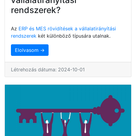
rendszerek?
Az
ERP és MES rövidítések a vállalatirányítási
rendszerek
két különböző típusára utalnak.
Elolvasom →
Létrehozás dátuma: 2024-10-01