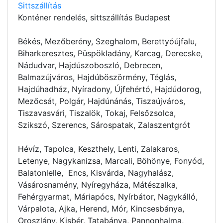
Sittszállítás
Konténer rendelés
, sittszállítás Budapest
Békés, Mezőberény, Szeghalom, Berettyóújfalu,
Biharkeresztes, Püspökladány, Karcag, Derecske,
Nádudvar, Hajdúszoboszló, Debrecen,
Balmazújváros, Hajdúböszörmény, Téglás,
Hajdúhadház, Nyíradony, Újfehértó, Hajdúdorog,
Mezőcsát, Polgár, Hajdúnánás, Tiszaújváros,
Tiszavasvári, Tiszalök, Tokaj, Felsőzsolca,
Szikszó, Szerencs, Sárospatak, Zalaszentgrót
Hévíz, Tapolca, Keszthely, Lenti, Zalakaros,
Letenye, Nagykanizsa, Marcali, Böhönye, Fonyód,
Balatonlelle, Encs, Kisvárda, Nagyhalász,
Vásárosnamény, Nyíregyháza, Mátészalka,
Fehérgyarmat, Máriapócs, Nyírbátor, Nagykálló,
Várpalota, Ajka, Herend, Mór, Kincsesbánya,
Oroszlány, Kisbér, Tatabánya, Pannonhalma,