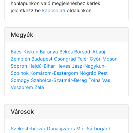
honlapunkon való megjelenéshez kérlek
jelentkezz be
kapcsolati
oldalunkon.
Megyék
Bács-Kiskun
Baranya
Békés
Borsod-Abaúj-
Zemplén
Budapest
Csongrád
Fejér
Győr-Moson-
Sopron
Hajdú-Bihar
Heves
Jász-Nagykun-
Szolnok
Komárom-Esztergom
Nógrád
Pest
Somogy
Szabolcs-Szatmár-Bereg
Tolna
Vas
Veszprém
Zala
Városok
Székesfehérvár
Dunaújváros
Mór
Sárbogárd