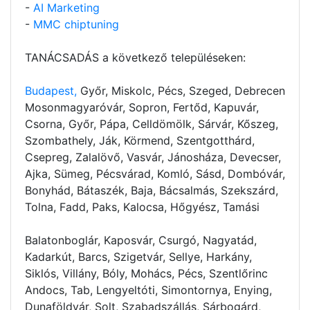
-
AI Marketing
-
MMC chiptuning
TANÁCSADÁS a következő településeken:
Budapest,
Győr, Miskolc, Pécs, Szeged, Debrecen
Mosonmagyaróvár, Sopron, Fertőd, Kapuvár,
Csorna, Győr, Pápa, Celldömölk, Sárvár, Kőszeg,
Szombathely, Ják, Körmend, Szentgotthárd,
Csepreg, Zalalövő, Vasvár, Jánosháza, Devecser,
Ajka, Sümeg, Pécsvárad, Komló, Sásd, Dombóvár,
Bonyhád, Bátaszék, Baja, Bácsalmás, Szekszárd,
Tolna, Fadd, Paks, Kalocsa, Hőgyész, Tamási
Balatonboglár, Kaposvár, Csurgó, Nagyatád,
Kadarkút, Barcs, Szigetvár, Sellye, Harkány,
Siklós, Villány, Bóly, Mohács, Pécs, Szentlőrinc
Andocs, Tab, Lengyeltóti, Simontornya, Enying,
Dunaföldvár, Solt, Szabadszállás, Sárbogárd,