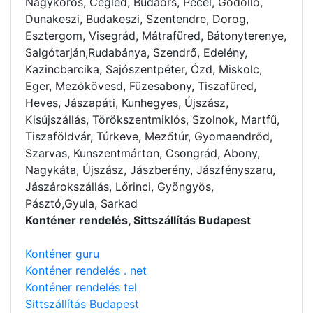
Nagykörös, Cegléd, Budaörs, Pécel, Gödöllő,
Dunakeszi, Budakeszi, Szentendre, Dorog,
Esztergom, Visegrád, Mátrafüred, Bátonyterenye,
Salgótarján,Rudabánya, Szendrő, Edelény,
Kazincbarcika, Sajószentpéter, Ózd, Miskolc,
Eger, Mezőkövesd, Füzesabony, Tiszafüred,
Heves, Jászapáti, Kunhegyes, Újszász,
Kisújszállás, Törökszentmiklós, Szolnok, Martfű,
Tiszaföldvár, Túrkeve, Mezőtúr, Gyomaendrőd,
Szarvas, Kunszentmárton, Csongrád, Abony,
Nagykáta, Újszász, Jászberény, Jászfényszaru,
Jászárokszállás, Lőrinci, Gyöngyös,
Pásztó,Gyula, Sarkad
Konténer rendelés, Sittszállítás Budapest
Konténer guru
Konténer rendelés . net
Konténer rendelés tel
Sittszállítás Budapest