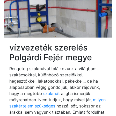
vízvezeték szerelés
Polgárdi Fejér megye
Rengeteg szakmával találkozunk a világban:
szakácsokkal, különböző szerelőkkel,
hegesztőkkel, lakatosokkal, pékekkel... de ha
alaposabban végig gondoljuk, akkor rájövünk,
hogy a megtöbb
szakmát
aligha ismerjük
mélyrehatóan. Nem tudjuk, hogy mivel jár,
milyen
szakértelem szükséges
hozzá, sőt, sokszor az
árakkal sem vagyunk tisztában. Emiatt fordulhat