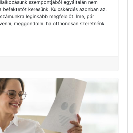
vállalkozásunk szempontjából egyáltalán nem
ta befektetőt keresünk. Kulcskérdés azonban az,
 számunkra leginkább megfelelőt. Íme, pár
venni, meggondolni, ha otthonosan szeretnénk