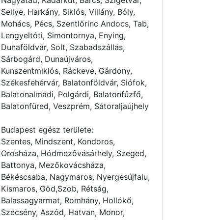
Nagyatád, Kadarkút, Barcs, Szigetvár,
Sellye, Harkány, Siklós, Villány, Bóly,
Mohács, Pécs, Szentlőrinc Andocs, Tab,
Lengyeltóti, Simontornya, Enying,
Dunaföldvár, Solt, Szabadszállás,
Sárbogárd, Dunaújváros,
Kunszentmiklós, Ráckeve, Gárdony,
Székesfehérvár, Balatonföldvár, Siófok,
Balatonalmádi, Polgárdi, Balatonfűzfő,
Balatonfüred, Veszprém, Sátoraljaújhely
Budapest egész területe:
Szentes, Mindszent, Kondoros,
Orosháza, Hódmezővásárhely, Szeged,
Battonya, Mezőkovácsháza,
Békéscsaba, Nagymaros, Nyergesújfalu,
Kismaros, Göd,Szob, Rétság,
Balassagyarmat, Romhány, Hollókő,
Szécsény, Aszód, Hatvan, Monor,