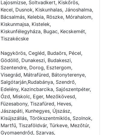
Lajosmizse, Soltvadkert, Kiskőrös,
Kecel, Dusnok, Kiskunhalas, Jánoshalma,
Bácsalmás, Kelebia, Röszke, Mórahalom,
Kiskunmajsa, Kistelek,
Kiskunfélegyháza, Bugac, Kecskemét,
Tiszakécske
Nagykörös, Cegléd, Budaörs, Pécel,
Gödöllő, Dunakeszi, Budakeszi,
Szentendre, Dorog, Esztergom,
Visegrád, Mátrafüred, Bátonyterenye,
Salgótarján,Rudabánya, Szendrő,
Edelény, Kazincbarcika, Sajószentpéter,
Ózd, Miskolc, Eger, Mezőkövesd,
Füzesabony, Tiszafüred, Heves,
Jászapáti, Kunhegyes, Újszász,
Kisújszállás, Törökszentmiklós, Szolnok,
Martfű, Tiszaföldvár, Túrkeve, Mezőtúr,
Gyomaendrőd, Szarvas,