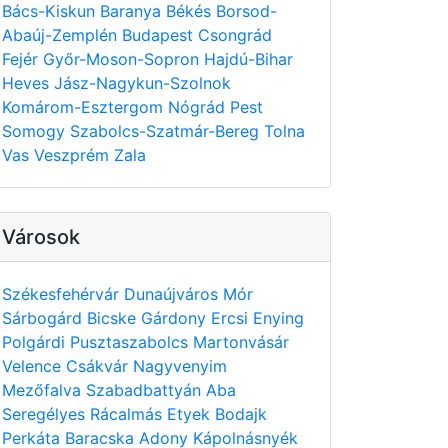
Bács-Kiskun
Baranya
Békés
Borsod-
Abaúj-Zemplén
Budapest
Csongrád
Fejér
Győr-Moson-Sopron
Hajdú-Bihar
Heves
Jász-Nagykun-Szolnok
Komárom-Esztergom
Nógrád
Pest
Somogy
Szabolcs-Szatmár-Bereg
Tolna
Vas
Veszprém
Zala
Városok
Székesfehérvár
Dunaújváros
Mór
Sárbogárd
Bicske
Gárdony
Ercsi
Enying
Polgárdi
Pusztaszabolcs
Martonvásár
Velence
Csákvár
Nagyvenyim
Mezőfalva
Szabadbattyán
Aba
Seregélyes
Rácalmás
Etyek
Bodajk
Perkáta
Baracska
Adony
Kápolnásnyék