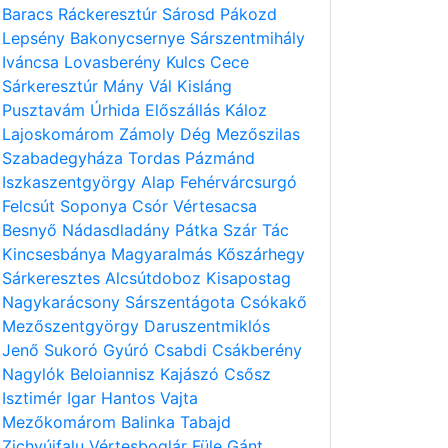
Baracs
Ráckeresztúr
Sárosd
Pákozd
Lepsény
Bakonycsernye
Sárszentmihály
Iváncsa
Lovasberény
Kulcs
Cece
Sárkeresztúr
Mány
Vál
Kisláng
Pusztavám
Úrhida
Előszállás
Káloz
Lajoskomárom
Zámoly
Dég
Mezőszilas
Szabadegyháza
Tordas
Pázmánd
Iszkaszentgyörgy
Alap
Fehérvárcsurgó
Felcsút
Soponya
Csór
Vértesacsa
Besnyő
Nádasdladány
Pátka
Szár
Tác
Kincsesbánya
Magyaralmás
Kőszárhegy
Sárkeresztes
Alcsútdoboz
Kisapostag
Nagykarácsony
Sárszentágota
Csókakő
Mezőszentgyörgy
Daruszentmiklós
Jenő
Sukoró
Gyúró
Csabdi
Csákberény
Nagylók
Beloiannisz
Kajászó
Csősz
Isztimér
Igar
Hantos
Vajta
Mezőkomárom
Balinka
Tabajd
Zichyújfalu
Vértesboglár
Füle
Gánt