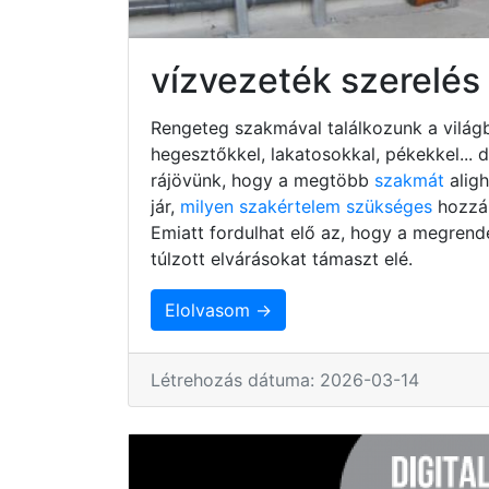
vízvezeték szerelés
Rengeteg szakmával találkozunk a világb
hegesztőkkel, lakatosokkal, pékekkel...
rájövünk, hogy a megtöbb
szakmát
alig
jár,
milyen szakértelem szükséges
hozzá,
Emiatt fordulhat elő az, hogy a megrend
túlzott elvárásokat támaszt elé.
Elolvasom →
Létrehozás dátuma: 2026-03-14