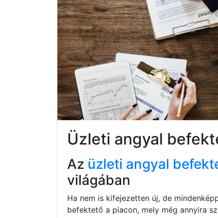
Üzleti angyal befekt
Az
üzleti angyal befekt
világában
Ha nem is kifejezetten új, de mindenkép
befektető a piacon, mely még annyira s