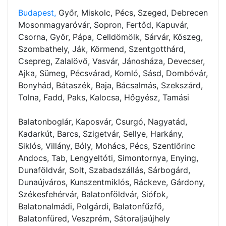
Budapest,
Győr, Miskolc, Pécs, Szeged, Debrecen
Mosonmagyaróvár, Sopron, Fertőd, Kapuvár,
Csorna, Győr, Pápa, Celldömölk, Sárvár, Kőszeg,
Szombathely, Ják, Körmend, Szentgotthárd,
Csepreg, Zalalövő, Vasvár, Jánosháza, Devecser,
Ajka, Sümeg, Pécsvárad, Komló, Sásd, Dombóvár,
Bonyhád, Bátaszék, Baja, Bácsalmás, Szekszárd,
Tolna, Fadd, Paks, Kalocsa, Hőgyész, Tamási
Balatonboglár, Kaposvár, Csurgó, Nagyatád,
Kadarkút, Barcs, Szigetvár, Sellye, Harkány,
Siklós, Villány, Bóly, Mohács, Pécs, Szentlőrinc
Andocs, Tab, Lengyeltóti, Simontornya, Enying,
Dunaföldvár, Solt, Szabadszállás, Sárbogárd,
Dunaújváros, Kunszentmiklós, Ráckeve, Gárdony,
Székesfehérvár, Balatonföldvár, Siófok,
Balatonalmádi, Polgárdi, Balatonfűzfő,
Balatonfüred, Veszprém, Sátoraljaújhely