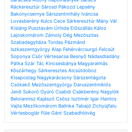
Ráckeresztúr
Sárosd
Pákozd
Lepsény
Bakonycsernye
Sárszentmihály
Iváncsa
Lovasberény
Kulcs
Cece
Sárkeresztúr
Mány
Vál
Kisláng
Pusztavám
Úrhida
Előszállás
Káloz
Lajoskomárom
Zámoly
Dég
Mezőszilas
Szabadegyháza
Tordas
Pázmánd
Iszkaszentgyörgy
Alap
Fehérvárcsurgó
Felcsút
Soponya
Csór
Vértesacsa
Besnyő
Nádasdladány
Pátka
Szár
Tác
Kincsesbánya
Magyaralmás
Kőszárhegy
Sárkeresztes
Alcsútdoboz
Kisapostag
Nagykarácsony
Sárszentágota
Csókakő
Mezőszentgyörgy
Daruszentmiklós
Jenő
Sukoró
Gyúró
Csabdi
Csákberény
Nagylók
Beloiannisz
Kajászó
Csősz
Isztimér
Igar
Hantos
Vajta
Mezőkomárom
Balinka
Tabajd
Zichyújfalu
Vértesboglár
Füle
Gánt
Szabadhídvég