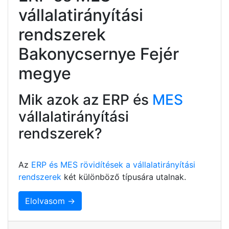
vállalatirányítási
rendszerek
Bakonycsernye Fejér
megye
Mik azok az ERP és
MES
vállalatirányítási
rendszerek?
Az
ERP és MES rövidítések a vállalatirányítási
rendszerek
két különböző típusára utalnak.
Elolvasom →