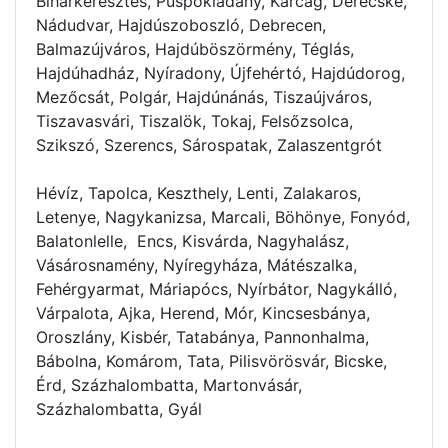
Biharkeresztes, Püspökladány, Karcag, Derecske,
Nádudvar, Hajdúszoboszló, Debrecen,
Balmazújváros, Hajdúböszörmény, Téglás,
Hajdúhadház, Nyíradony, Újfehértó, Hajdúdorog,
Mezőcsát, Polgár, Hajdúnánás, Tiszaújváros,
Tiszavasvári, Tiszalök, Tokaj, Felsőzsolca,
Szikszó, Szerencs, Sárospatak, Zalaszentgrót
Hévíz, Tapolca, Keszthely, Lenti, Zalakaros,
Letenye, Nagykanizsa, Marcali, Böhönye, Fonyód,
Balatonlelle, Encs, Kisvárda, Nagyhalász,
Vásárosnamény, Nyíregyháza, Mátészalka,
Fehérgyarmat, Máriapócs, Nyírbátor, Nagykálló,
Várpalota, Ajka, Herend, Mór, Kincsesbánya,
Oroszlány, Kisbér, Tatabánya, Pannonhalma,
Bábolna, Komárom, Tata, Pilisvörösvár, Bicske,
Érd, Százhalombatta, Martonvásár,
Százhalombatta, Gyál