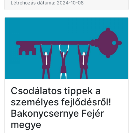
Létrehozás dátuma: 2024-10-08
Csodálatos tippek a
személyes fejlődésről!
Bakonycsernye Fejér
megye