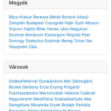
Megyék
Bács-Kiskun
Baranya
Békés
Borsod-Abaúj-
Zemplén
Budapest
Csongrád
Fejér
Győr-Moson-
Sopron
Hajdú-Bihar
Heves
Jász-Nagykun-
Szolnok
Komárom-Esztergom
Nógrád
Pest
Somogy
Szabolcs-Szatmár-Bereg
Tolna
Vas
Veszprém
Zala
Városok
Székesfehérvár
Dunaújváros
Mór
Sárbogárd
Bicske
Gárdony
Ercsi
Enying
Polgárdi
Pusztaszabolcs
Martonvásár
Velence
Csákvár
Nagyvenyim
Mezőfalva
Szabadbattyán
Aba
Seregélyes
Rácalmás
Etyek
Bodajk
Perkáta
Baracska
Adony
Kápolnásnyék
Baracs