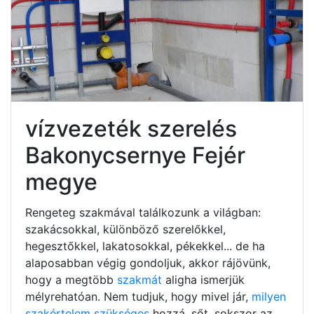
vízvezeték szerelés
Bakonycsernye Fejér
megye
Rengeteg szakmával találkozunk a világban:
szakácsokkal, különböző szerelőkkel,
hegesztőkkel, lakatosokkal, pékekkel... de ha
alaposabban végig gondoljuk, akkor rájövünk,
hogy a megtöbb
szakmát
aligha ismerjük
mélyrehatóan. Nem tudjuk, hogy mivel jár,
milyen
szakértelem szükséges
hozzá, sőt, sokszor az