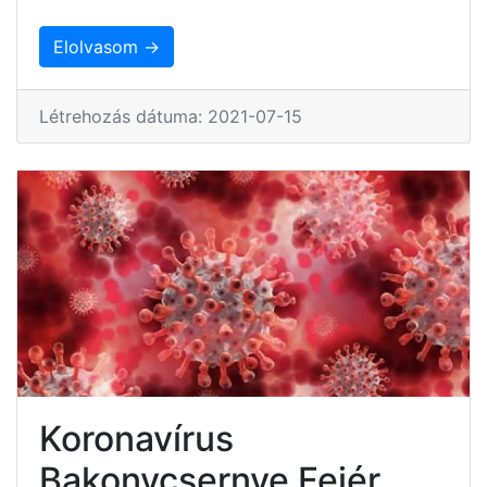
Elolvasom →
Létrehozás dátuma: 2021-07-15
Koronavírus
Bakonycsernye Fejér