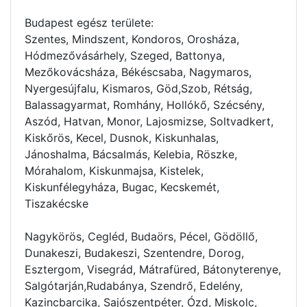
Budapest egész területe:
Szentes, Mindszent, Kondoros, Orosháza,
Hódmezővásárhely, Szeged, Battonya,
Mezőkovácsháza, Békéscsaba, Nagymaros,
Nyergesújfalu, Kismaros, Göd,Szob, Rétság,
Balassagyarmat, Romhány, Hollókő, Szécsény,
Aszód, Hatvan, Monor, Lajosmizse, Soltvadkert,
Kiskőrös, Kecel, Dusnok, Kiskunhalas,
Jánoshalma, Bácsalmás, Kelebia, Röszke,
Mórahalom, Kiskunmajsa, Kistelek,
Kiskunfélegyháza, Bugac, Kecskemét,
Tiszakécske
Nagykörös, Cegléd, Budaörs, Pécel, Gödöllő,
Dunakeszi, Budakeszi, Szentendre, Dorog,
Esztergom, Visegrád, Mátrafüred, Bátonyterenye,
Salgótarján,Rudabánya, Szendrő, Edelény,
Kazincbarcika, Sajószentpéter, Ózd, Miskolc,