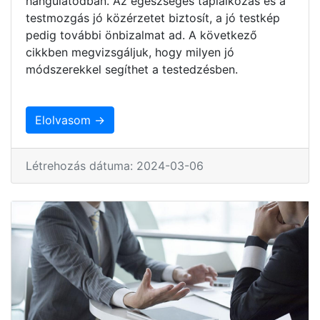
hangulatodban. Az egészséges táplálkozás és a
testmozgás jó közérzetet biztosít, a jó testkép
pedig további önbizalmat ad. A következő
cikkben megvizsgáljuk, hogy milyen jó
módszerekkel segíthet a testedzésben.
Elolvasom →
Létrehozás dátuma: 2024-03-06