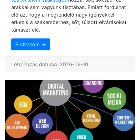
árakkal sem vagyunk tisztában. Emiatt fordulhat
elő az, hogy a megrendelő nagy igényekkel
érkezik a szakemberhez, sőt, túlzott elvárásokat
támaszt elé.
Elolvasom →
Létrehozás dátuma: 2026-02-10