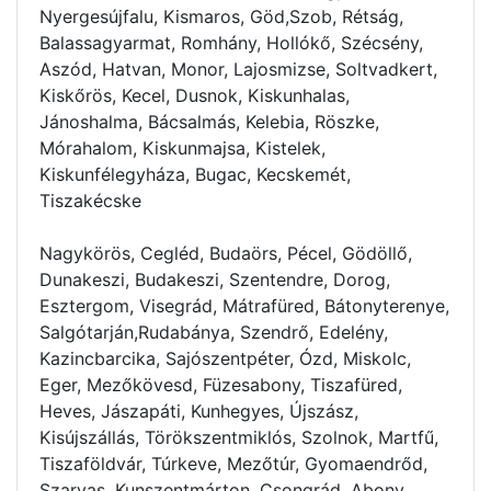
Nyergesújfalu, Kismaros, Göd,Szob, Rétság,
Balassagyarmat, Romhány, Hollókő, Szécsény,
Aszód, Hatvan, Monor, Lajosmizse, Soltvadkert,
Kiskőrös, Kecel, Dusnok, Kiskunhalas,
Jánoshalma, Bácsalmás, Kelebia, Röszke,
Mórahalom, Kiskunmajsa, Kistelek,
Kiskunfélegyháza, Bugac, Kecskemét,
Tiszakécske
Nagykörös, Cegléd, Budaörs, Pécel, Gödöllő,
Dunakeszi, Budakeszi, Szentendre, Dorog,
Esztergom, Visegrád, Mátrafüred, Bátonyterenye,
Salgótarján,Rudabánya, Szendrő, Edelény,
Kazincbarcika, Sajószentpéter, Ózd, Miskolc,
Eger, Mezőkövesd, Füzesabony, Tiszafüred,
Heves, Jászapáti, Kunhegyes, Újszász,
Kisújszállás, Törökszentmiklós, Szolnok, Martfű,
Tiszaföldvár, Túrkeve, Mezőtúr, Gyomaendrőd,
Szarvas, Kunszentmárton, Csongrád, Abony,