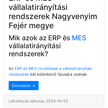
vállalatirányítási
rendszerek Nagyvenyim
Fejér megye
Mik azok az ERP és
MES
vállalatirányítási
rendszerek?
Az
ERP és MES rövidítések a vállalatirányítási
rendszerek
két különböző típusára utalnak.
Elolvasom →
Létrehozás dátuma: 2024-10-03