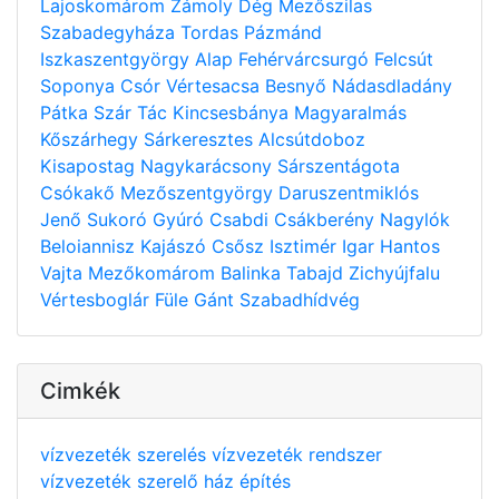
Lajoskomárom
Zámoly
Dég
Mezőszilas
Szabadegyháza
Tordas
Pázmánd
Iszkaszentgyörgy
Alap
Fehérvárcsurgó
Felcsút
Soponya
Csór
Vértesacsa
Besnyő
Nádasdladány
Pátka
Szár
Tác
Kincsesbánya
Magyaralmás
Kőszárhegy
Sárkeresztes
Alcsútdoboz
Kisapostag
Nagykarácsony
Sárszentágota
Csókakő
Mezőszentgyörgy
Daruszentmiklós
Jenő
Sukoró
Gyúró
Csabdi
Csákberény
Nagylók
Beloiannisz
Kajászó
Csősz
Isztimér
Igar
Hantos
Vajta
Mezőkomárom
Balinka
Tabajd
Zichyújfalu
Vértesboglár
Füle
Gánt
Szabadhídvég
Cimkék
vízvezeték szerelés
vízvezeték rendszer
vízvezeték szerelő
ház építés