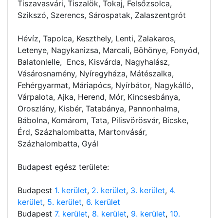
Tiszavasvári, Tiszalök, Tokaj, Felsőzsolca,
Szikszó, Szerencs, Sárospatak, Zalaszentgrót
Hévíz, Tapolca, Keszthely, Lenti, Zalakaros,
Letenye, Nagykanizsa, Marcali, Böhönye, Fonyód,
Balatonlelle, Encs, Kisvárda, Nagyhalász,
Vásárosnamény, Nyíregyháza, Mátészalka,
Fehérgyarmat, Máriapócs, Nyírbátor, Nagykálló,
Várpalota, Ajka, Herend, Mór, Kincsesbánya,
Oroszlány, Kisbér, Tatabánya, Pannonhalma,
Bábolna, Komárom, Tata, Pilisvörösvár, Bicske,
Érd, Százhalombatta, Martonvásár,
Százhalombatta, Gyál
Budapest egész területe:
Budapest
1. kerület
,
2. kerület
,
3. kerület
,
4.
kerület
,
5. kerület
,
6. kerület
Budapest
7. kerület
,
8. kerület
,
9. kerület
,
10.