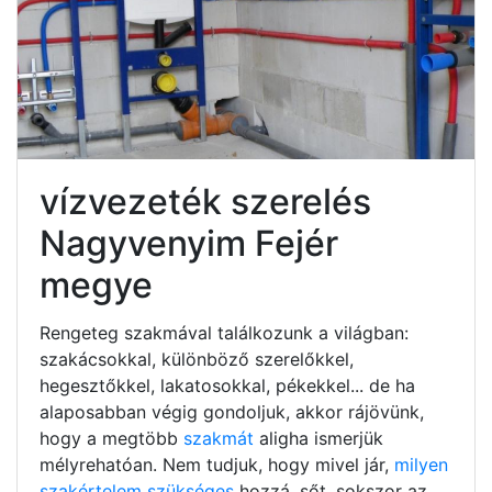
vízvezeték szerelés
Nagyvenyim Fejér
megye
Rengeteg szakmával találkozunk a világban:
szakácsokkal, különböző szerelőkkel,
hegesztőkkel, lakatosokkal, pékekkel... de ha
alaposabban végig gondoljuk, akkor rájövünk,
hogy a megtöbb
szakmát
aligha ismerjük
mélyrehatóan. Nem tudjuk, hogy mivel jár,
milyen
szakértelem szükséges
hozzá, sőt, sokszor az