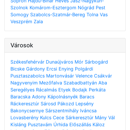
Sopron
Hajdú-Bihar
Heves
Jász-Nagykun-
Szolnok
Komárom-Esztergom
Nógrád
Pest
Somogy
Szabolcs-Szatmár-Bereg
Tolna
Vas
Veszprém
Zala
Városok
Székesfehérvár
Dunaújváros
Mór
Sárbogárd
Bicske
Gárdony
Ercsi
Enying
Polgárdi
Pusztaszabolcs
Martonvásár
Velence
Csákvár
Nagyvenyim
Mezőfalva
Szabadbattyán
Aba
Seregélyes
Rácalmás
Etyek
Bodajk
Perkáta
Baracska
Adony
Kápolnásnyék
Baracs
Ráckeresztúr
Sárosd
Pákozd
Lepsény
Bakonycsernye
Sárszentmihály
Iváncsa
Lovasberény
Kulcs
Cece
Sárkeresztúr
Mány
Vál
Kisláng
Pusztavám
Úrhida
Előszállás
Káloz