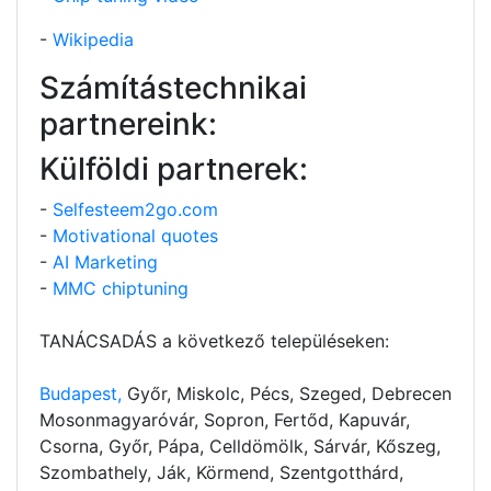
-
Wikipedia
Számítástechnikai
partnereink:
Külföldi partnerek:
-
Selfesteem2go.com
-
Motivational quotes
-
AI Marketing
-
MMC chiptuning
TANÁCSADÁS a következő településeken:
Budapest,
Győr, Miskolc, Pécs, Szeged, Debrecen
Mosonmagyaróvár, Sopron, Fertőd, Kapuvár,
Csorna, Győr, Pápa, Celldömölk, Sárvár, Kőszeg,
Szombathely, Ják, Körmend, Szentgotthárd,