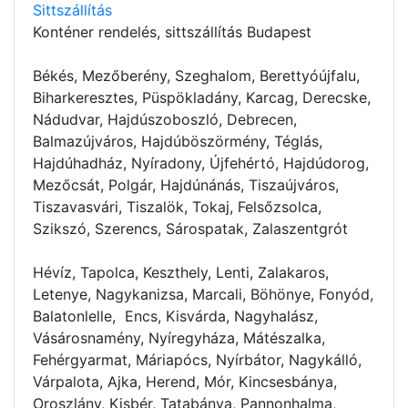
Sittszállítás
Konténer rendelés
, sittszállítás Budapest
Békés, Mezőberény, Szeghalom, Berettyóújfalu,
Biharkeresztes, Püspökladány, Karcag, Derecske,
Nádudvar, Hajdúszoboszló, Debrecen,
Balmazújváros, Hajdúböszörmény, Téglás,
Hajdúhadház, Nyíradony, Újfehértó, Hajdúdorog,
Mezőcsát, Polgár, Hajdúnánás, Tiszaújváros,
Tiszavasvári, Tiszalök, Tokaj, Felsőzsolca,
Szikszó, Szerencs, Sárospatak, Zalaszentgrót
Hévíz, Tapolca, Keszthely, Lenti, Zalakaros,
Letenye, Nagykanizsa, Marcali, Böhönye, Fonyód,
Balatonlelle, Encs, Kisvárda, Nagyhalász,
Vásárosnamény, Nyíregyháza, Mátészalka,
Fehérgyarmat, Máriapócs, Nyírbátor, Nagykálló,
Várpalota, Ajka, Herend, Mór, Kincsesbánya,
Oroszlány, Kisbér, Tatabánya, Pannonhalma,