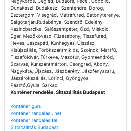
Nagykörös, Cegléd, Budaörs, Pécel, Gödöllő,
Dunakeszi, Budakeszi, Szentendre, Dorog,
Esztergom, Visegrád, Mátrafüred, Bátonyterenye,
Salgótarján,Rudabánya, Szendrő, Edelény,
Kazincbarcika, Sajószentpéter, Ózd, Miskolc,
Eger, Mezőkövesd, Füzesabony, Tiszafüred,
Heves, Jászapáti, Kunhegyes, Újszász,
Kisújszállás, Törökszentmiklós, Szolnok, Martfű,
Tiszaföldvár, Túrkeve, Mezőtúr, Gyomaendrőd,
Szarvas, Kunszentmárton, Csongrád, Abony,
Nagykáta, Újszász, Jászberény, Jászfényszaru,
Jászárokszállás, Lőrinci, Gyöngyös,
Pásztó,Gyula, Sarkad
Konténer rendelés, Sittszállítás Budapest
Konténer guru
Konténer rendelés . net
Konténer rendelés tel
Sittszállítás Budapest