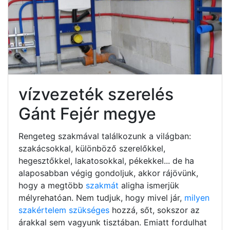
vízvezeték szerelés
Gánt Fejér megye
Rengeteg szakmával találkozunk a világban:
szakácsokkal, különböző szerelőkkel,
hegesztőkkel, lakatosokkal, pékekkel... de ha
alaposabban végig gondoljuk, akkor rájövünk,
hogy a megtöbb
szakmát
aligha ismerjük
mélyrehatóan. Nem tudjuk, hogy mivel jár,
milyen
szakértelem szükséges
hozzá, sőt, sokszor az
árakkal sem vagyunk tisztában. Emiatt fordulhat