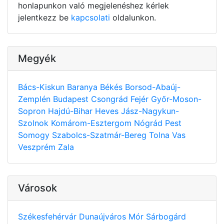
honlapunkon való megjelenéshez kérlek
jelentkezz be
kapcsolati
oldalunkon.
Megyék
Bács-Kiskun
Baranya
Békés
Borsod-Abaúj-
Zemplén
Budapest
Csongrád
Fejér
Győr-Moson-
Sopron
Hajdú-Bihar
Heves
Jász-Nagykun-
Szolnok
Komárom-Esztergom
Nógrád
Pest
Somogy
Szabolcs-Szatmár-Bereg
Tolna
Vas
Veszprém
Zala
Városok
Székesfehérvár
Dunaújváros
Mór
Sárbogárd