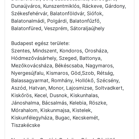
Dunaújváros, Kunszentmiklós, Ráckeve, Gárdony,
Székesfehérvár, Balatonföldvár, Siófok,
Balatonalmádi, Polgárdi, Balatonfűzfő,
Balatonfüred, Veszprém, Sátoraljaújhely
Budapest egész területe:
Szentes, Mindszent, Kondoros, Orosháza,
Hódmezővásárhely, Szeged, Battonya,
Mezőkovácsháza, Békéscsaba, Nagymaros,
Nyergesújfalu, Kismaros, Göd,Szob, Rétság,
Balassagyarmat, Romhány, Hollókő, Szécsény,
Aszód, Hatvan, Monor, Lajosmizse, Soltvadkert,
Kiskőrös, Kecel, Dusnok, Kiskunhalas,
Jánoshalma, Bácsalmás, Kelebia, Röszke,
Mórahalom, Kiskunmajsa, Kistelek,
Kiskunfélegyháza, Bugac, Kecskemét,
Tiszakécske