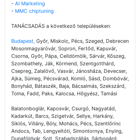
-
AI Marketing
-
MMC chiptuning
TANÁCSADÁS a következő településeken:
Budapest,
Győr, Miskolc, Pécs, Szeged, Debrecen
Mosonmagyaróvár, Sopron, Fertőd, Kapuvár,
Csorna, Győr, Pápa, Celldömölk, Sárvár, Kőszeg,
Szombathely, Ják, Körmend, Szentgotthárd,
Csepreg, Zalalövő, Vasvár, Jánosháza, Devecser,
Ajka, Sümeg, Pécsvárad, Komló, Sásd, Dombóvár,
Bonyhád, Bátaszék, Baja, Bácsalmás, Szekszárd,
Tolna, Fadd, Paks, Kalocsa, Hőgyész, Tamási
Balatonboglár, Kaposvár, Csurgó, Nagyatád,
Kadarkút, Barcs, Szigetvár, Sellye, Harkány,
Siklós, Villány, Bóly, Mohács, Pécs, Szentlőrinc
Andocs, Tab, Lengyeltóti, Simontornya, Enying,
Dunaföldvár, Solt, Szabadszállás, Sárbogárd,