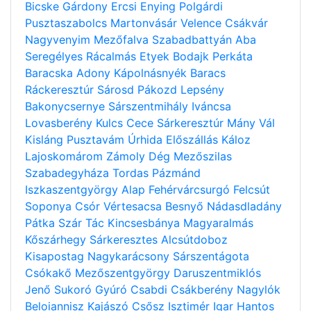
Bicske
Gárdony
Ercsi
Enying
Polgárdi
Pusztaszabolcs
Martonvásár
Velence
Csákvár
Nagyvenyim
Mezőfalva
Szabadbattyán
Aba
Seregélyes
Rácalmás
Etyek
Bodajk
Perkáta
Baracska
Adony
Kápolnásnyék
Baracs
Ráckeresztúr
Sárosd
Pákozd
Lepsény
Bakonycsernye
Sárszentmihály
Iváncsa
Lovasberény
Kulcs
Cece
Sárkeresztúr
Mány
Vál
Kisláng
Pusztavám
Úrhida
Előszállás
Káloz
Lajoskomárom
Zámoly
Dég
Mezőszilas
Szabadegyháza
Tordas
Pázmánd
Iszkaszentgyörgy
Alap
Fehérvárcsurgó
Felcsút
Soponya
Csór
Vértesacsa
Besnyő
Nádasdladány
Pátka
Szár
Tác
Kincsesbánya
Magyaralmás
Kőszárhegy
Sárkeresztes
Alcsútdoboz
Kisapostag
Nagykarácsony
Sárszentágota
Csókakő
Mezőszentgyörgy
Daruszentmiklós
Jenő
Sukoró
Gyúró
Csabdi
Csákberény
Nagylók
Beloiannisz
Kajászó
Csősz
Isztimér
Igar
Hantos