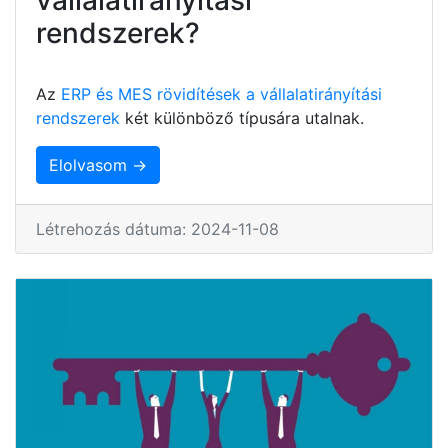
rendszerek?
Az
ERP és MES rövidítések a vállalatirányítási
rendszerek
két különböző típusára utalnak.
Elolvasom →
Létrehozás dátuma: 2024-11-08