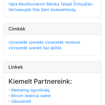
Vajta
Mezőkomárom
Balinka
Tabajd
Zichyújfalu
Vértesboglár
Füle
Gánt
Szabadhídvég
Cimkék
vízvezeték szerelés
vízvezeték rendszer
vízvezeték szerelő
ház építés
Linkek
Kiemelt Partnereink:
-
Marketing ügynökség
-
Bitcoin desktop wallet
-
Gázszerelő