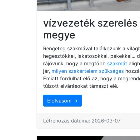
vízvezeték szerelé
megye
Rengeteg szakmával találkozunk a világb
hegesztőkkel, lakatosokkal, pékekkel...
rájövünk, hogy a megtöbb
szakmát
alig
jár,
milyen szakértelem szükséges
hozzá,
Emiatt fordulhat elő az, hogy a megrend
túlzott elvárásokat támaszt elé.
Elolvasom →
Létrehozás dátuma: 2026-03-07