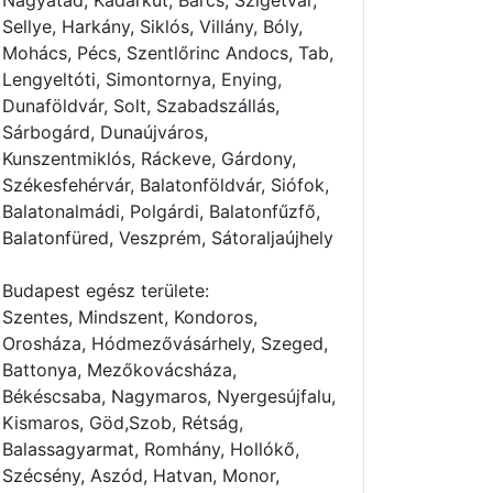
Nagyatád, Kadarkút, Barcs, Szigetvár,
Sellye, Harkány, Siklós, Villány, Bóly,
Mohács, Pécs, Szentlőrinc Andocs, Tab,
Lengyeltóti, Simontornya, Enying,
Dunaföldvár, Solt, Szabadszállás,
Sárbogárd, Dunaújváros,
Kunszentmiklós, Ráckeve, Gárdony,
Székesfehérvár, Balatonföldvár, Siófok,
Balatonalmádi, Polgárdi, Balatonfűzfő,
Balatonfüred, Veszprém, Sátoraljaújhely
Budapest egész területe:
Szentes, Mindszent, Kondoros,
Orosháza, Hódmezővásárhely, Szeged,
Battonya, Mezőkovácsháza,
Békéscsaba, Nagymaros, Nyergesújfalu,
Kismaros, Göd,Szob, Rétság,
Balassagyarmat, Romhány, Hollókő,
Szécsény, Aszód, Hatvan, Monor,