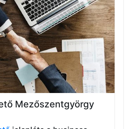
ktető Mezőszentgyörgy