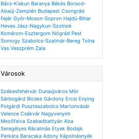
Bács-Kiskun
Baranya
Békés
Borsod-
Abaúj-Zemplén
Budapest
Csongrád
Fejér
Győr-Moson-Sopron
Hajdú-Bihar
Heves
Jász-Nagykun-Szolnok
Komárom-Esztergom
Nógrád
Pest
Somogy
Szabolcs-Szatmár-Bereg
Tolna
Vas
Veszprém
Zala
Városok
Székesfehérvár
Dunaújváros
Mór
Sárbogárd
Bicske
Gárdony
Ercsi
Enying
Polgárdi
Pusztaszabolcs
Martonvásár
Velence
Csákvár
Nagyvenyim
Mezőfalva
Szabadbattyán
Aba
Seregélyes
Rácalmás
Etyek
Bodajk
Perkáta
Baracska
Adony
Kápolnásnyék