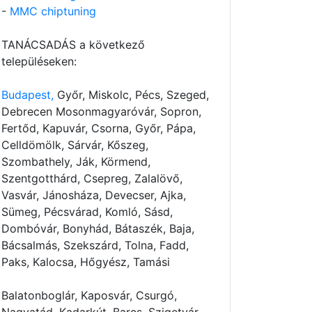
-
MMC chiptuning
TANÁCSADÁS a következő
településeken:
Budapest,
Győr, Miskolc, Pécs, Szeged,
Debrecen Mosonmagyaróvár, Sopron,
Fertőd, Kapuvár, Csorna, Győr, Pápa,
Celldömölk, Sárvár, Kőszeg,
Szombathely, Ják, Körmend,
Szentgotthárd, Csepreg, Zalalövő,
Vasvár, Jánosháza, Devecser, Ajka,
Sümeg, Pécsvárad, Komló, Sásd,
Dombóvár, Bonyhád, Bátaszék, Baja,
Bácsalmás, Szekszárd, Tolna, Fadd,
Paks, Kalocsa, Hőgyész, Tamási
Balatonboglár, Kaposvár, Csurgó,