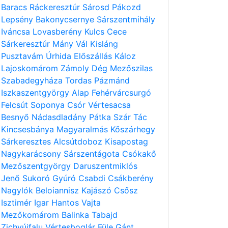
Baracs
Ráckeresztúr
Sárosd
Pákozd
Lepsény
Bakonycsernye
Sárszentmihály
Iváncsa
Lovasberény
Kulcs
Cece
Sárkeresztúr
Mány
Vál
Kisláng
Pusztavám
Úrhida
Előszállás
Káloz
Lajoskomárom
Zámoly
Dég
Mezőszilas
Szabadegyháza
Tordas
Pázmánd
Iszkaszentgyörgy
Alap
Fehérvárcsurgó
Felcsút
Soponya
Csór
Vértesacsa
Besnyő
Nádasdladány
Pátka
Szár
Tác
Kincsesbánya
Magyaralmás
Kőszárhegy
Sárkeresztes
Alcsútdoboz
Kisapostag
Nagykarácsony
Sárszentágota
Csókakő
Mezőszentgyörgy
Daruszentmiklós
Jenő
Sukoró
Gyúró
Csabdi
Csákberény
Nagylók
Beloiannisz
Kajászó
Csősz
Isztimér
Igar
Hantos
Vajta
Mezőkomárom
Balinka
Tabajd
Zichyújfalu
Vértesboglár
Füle
Gánt