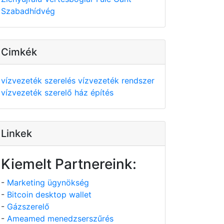
Szabadhídvég
Cimkék
vízvezeték szerelés
vízvezeték rendszer
vízvezeték szerelő
ház építés
Linkek
Kiemelt Partnereink:
-
Marketing ügynökség
-
Bitcoin desktop wallet
-
Gázszerelő
-
Ameamed menedzserszűrés