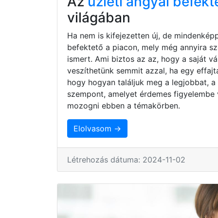
Az
üzleti angyal befekt
világában
Ha nem is kifejezetten új, de mindenkép
befektető a piacon, mely még annyira s
ismert. Ami biztos az az, hogy a saját 
veszíthetünk semmit azzal, ha egy effaj
hogy hogyan találjuk meg a legjobbat, a
szempont, amelyet érdemes figyelembe 
mozogni ebben a témakörben.
Elolvasom →
Létrehozás dátuma: 2024-11-02