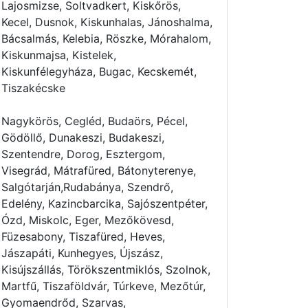
Lajosmizse, Soltvadkert, Kiskőrös,
Kecel, Dusnok, Kiskunhalas, Jánoshalma,
Bácsalmás, Kelebia, Röszke, Mórahalom,
Kiskunmajsa, Kistelek,
Kiskunfélegyháza, Bugac, Kecskemét,
Tiszakécske
Nagykörös, Cegléd, Budaörs, Pécel,
Gödöllő, Dunakeszi, Budakeszi,
Szentendre, Dorog, Esztergom,
Visegrád, Mátrafüred, Bátonyterenye,
Salgótarján,Rudabánya, Szendrő,
Edelény, Kazincbarcika, Sajószentpéter,
Ózd, Miskolc, Eger, Mezőkövesd,
Füzesabony, Tiszafüred, Heves,
Jászapáti, Kunhegyes, Újszász,
Kisújszállás, Törökszentmiklós, Szolnok,
Martfű, Tiszaföldvár, Túrkeve, Mezőtúr,
Gyomaendrőd, Szarvas,