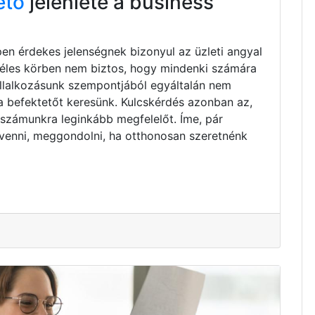
ető
jelenléte a business
pen érdekes jelenségnek bizonyul az üzleti angyal
zéles körben nem biztos, hogy mindenki számára
vállalkozásunk szempontjából egyáltalán nem
ta befektetőt keresünk. Kulcskérdés azonban az,
 számunkra leginkább megfelelőt. Íme, pár
venni, meggondolni, ha otthonosan szeretnénk