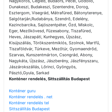
Nagykörös, Cegléd, Budaörs, Pécel, Gödöllő,
Dunakeszi, Budakeszi, Szentendre, Dorog,
Esztergom, Visegrád, Mátrafüred, Bátonyterenye,
Salgótarján,Rudabánya, Szendrő, Edelény,
Kazincbarcika, Sajószentpéter, Ózd, Miskolc,
Eger, Mezőkövesd, Füzesabony, Tiszafüred,
Heves, Jászapáti, Kunhegyes, Újszász,
Kisújszállás, Törökszentmiklós, Szolnok, Martfű,
Tiszaföldvár, Túrkeve, Mezőtúr, Gyomaendrőd,
Szarvas, Kunszentmárton, Csongrád, Abony,
Nagykáta, Újszász, Jászberény, Jászfényszaru,
Jászárokszállás, Lőrinci, Gyöngyös,
Pásztó,Gyula, Sarkad
Konténer rendelés, Sittszállítás Budapest
Konténer guru
Konténer rendelés . net
Konténer rendelés tel
Sittszállítás Budapest