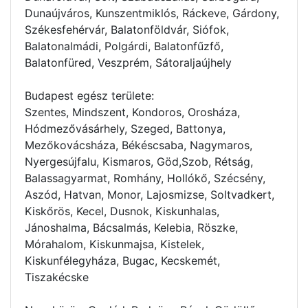
Dunaújváros, Kunszentmiklós, Ráckeve, Gárdony,
Székesfehérvár, Balatonföldvár, Siófok,
Balatonalmádi, Polgárdi, Balatonfűzfő,
Balatonfüred, Veszprém, Sátoraljaújhely
Budapest egész területe:
Szentes, Mindszent, Kondoros, Orosháza,
Hódmezővásárhely, Szeged, Battonya,
Mezőkovácsháza, Békéscsaba, Nagymaros,
Nyergesújfalu, Kismaros, Göd,Szob, Rétság,
Balassagyarmat, Romhány, Hollókő, Szécsény,
Aszód, Hatvan, Monor, Lajosmizse, Soltvadkert,
Kiskőrös, Kecel, Dusnok, Kiskunhalas,
Jánoshalma, Bácsalmás, Kelebia, Röszke,
Mórahalom, Kiskunmajsa, Kistelek,
Kiskunfélegyháza, Bugac, Kecskemét,
Tiszakécske