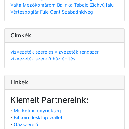
Vajta
Mezőkomárom
Balinka
Tabajd
Zichyújfalu
Vértesboglár
Füle
Gánt
Szabadhídvég
Cimkék
vízvezeték szerelés
vízvezeték rendszer
vízvezeték szerelő
ház építés
Linkek
Kiemelt Partnereink:
-
Marketing ügynökség
-
Bitcoin desktop wallet
-
Gázszerelő