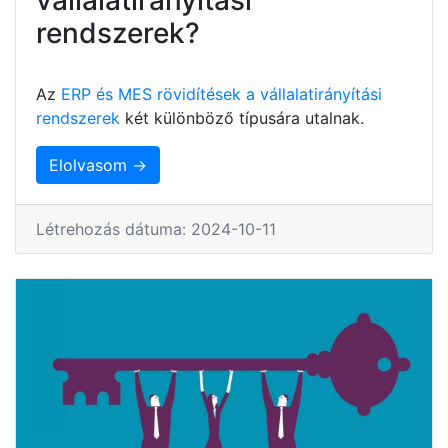
rendszerek?
Az
ERP és MES rövidítések a vállalatirányítási
rendszerek
két különböző típusára utalnak.
Elolvasom →
Létrehozás dátuma: 2024-10-11