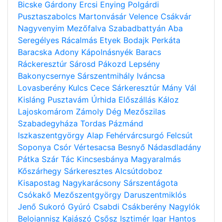
Bicske
Gárdony
Ercsi
Enying
Polgárdi
Pusztaszabolcs
Martonvásár
Velence
Csákvár
Nagyvenyim
Mezőfalva
Szabadbattyán
Aba
Seregélyes
Rácalmás
Etyek
Bodajk
Perkáta
Baracska
Adony
Kápolnásnyék
Baracs
Ráckeresztúr
Sárosd
Pákozd
Lepsény
Bakonycsernye
Sárszentmihály
Iváncsa
Lovasberény
Kulcs
Cece
Sárkeresztúr
Mány
Vál
Kisláng
Pusztavám
Úrhida
Előszállás
Káloz
Lajoskomárom
Zámoly
Dég
Mezőszilas
Szabadegyháza
Tordas
Pázmánd
Iszkaszentgyörgy
Alap
Fehérvárcsurgó
Felcsút
Soponya
Csór
Vértesacsa
Besnyő
Nádasdladány
Pátka
Szár
Tác
Kincsesbánya
Magyaralmás
Kőszárhegy
Sárkeresztes
Alcsútdoboz
Kisapostag
Nagykarácsony
Sárszentágota
Csókakő
Mezőszentgyörgy
Daruszentmiklós
Jenő
Sukoró
Gyúró
Csabdi
Csákberény
Nagylók
Beloiannisz
Kajászó
Csősz
Isztimér
Igar
Hantos