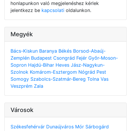
honlapunkon való megjelenéshez kérlek
jelentkezz be
kapcsolati
oldalunkon.
Megyék
Bács-Kiskun
Baranya
Békés
Borsod-Abaúj-
Zemplén
Budapest
Csongrád
Fejér
Győr-Moson-
Sopron
Hajdú-Bihar
Heves
Jász-Nagykun-
Szolnok
Komárom-Esztergom
Nógrád
Pest
Somogy
Szabolcs-Szatmár-Bereg
Tolna
Vas
Veszprém
Zala
Városok
Székesfehérvár
Dunaújváros
Mór
Sárbogárd