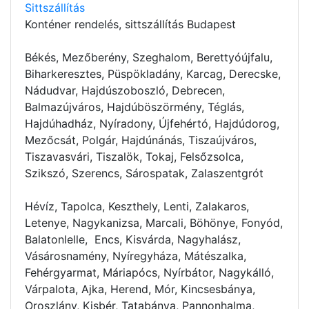
Sittszállítás
Konténer rendelés
, sittszállítás Budapest
Békés, Mezőberény, Szeghalom, Berettyóújfalu,
Biharkeresztes, Püspökladány, Karcag, Derecske,
Nádudvar, Hajdúszoboszló, Debrecen,
Balmazújváros, Hajdúböszörmény, Téglás,
Hajdúhadház, Nyíradony, Újfehértó, Hajdúdorog,
Mezőcsát, Polgár, Hajdúnánás, Tiszaújváros,
Tiszavasvári, Tiszalök, Tokaj, Felsőzsolca,
Szikszó, Szerencs, Sárospatak, Zalaszentgrót
Hévíz, Tapolca, Keszthely, Lenti, Zalakaros,
Letenye, Nagykanizsa, Marcali, Böhönye, Fonyód,
Balatonlelle, Encs, Kisvárda, Nagyhalász,
Vásárosnamény, Nyíregyháza, Mátészalka,
Fehérgyarmat, Máriapócs, Nyírbátor, Nagykálló,
Várpalota, Ajka, Herend, Mór, Kincsesbánya,
Oroszlány, Kisbér, Tatabánya, Pannonhalma,