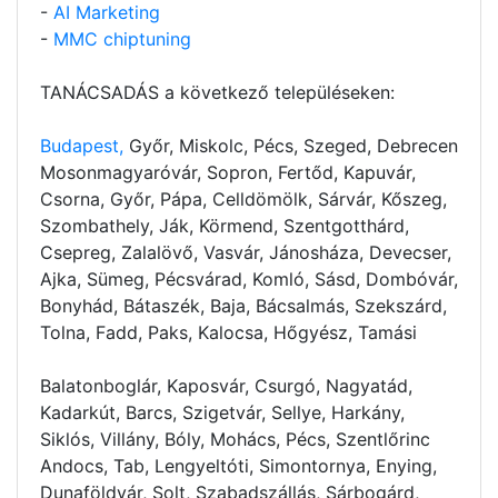
-
AI Marketing
-
MMC chiptuning
TANÁCSADÁS a következő településeken:
Budapest,
Győr, Miskolc, Pécs, Szeged, Debrecen
Mosonmagyaróvár, Sopron, Fertőd, Kapuvár,
Csorna, Győr, Pápa, Celldömölk, Sárvár, Kőszeg,
Szombathely, Ják, Körmend, Szentgotthárd,
Csepreg, Zalalövő, Vasvár, Jánosháza, Devecser,
Ajka, Sümeg, Pécsvárad, Komló, Sásd, Dombóvár,
Bonyhád, Bátaszék, Baja, Bácsalmás, Szekszárd,
Tolna, Fadd, Paks, Kalocsa, Hőgyész, Tamási
Balatonboglár, Kaposvár, Csurgó, Nagyatád,
Kadarkút, Barcs, Szigetvár, Sellye, Harkány,
Siklós, Villány, Bóly, Mohács, Pécs, Szentlőrinc
Andocs, Tab, Lengyeltóti, Simontornya, Enying,
Dunaföldvár, Solt, Szabadszállás, Sárbogárd,