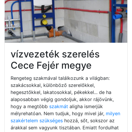
vízvezeték szerelés
Cece Fejér megye
Rengeteg szakmával találkozunk a világban:
szakácsokkal, különböző szerelőkkel,
hegesztőkkel, lakatosokkal, pékekkel... de ha
alaposabban végig gondoljuk, akkor rájövünk,
hogy a megtöbb
szakmát
aligha ismerjük
mélyrehatóan. Nem tudjuk, hogy mivel jár,
milyen
szakértelem szükséges
hozzá, sőt, sokszor az
árakkal sem vagyunk tisztában. Emiatt fordulhat