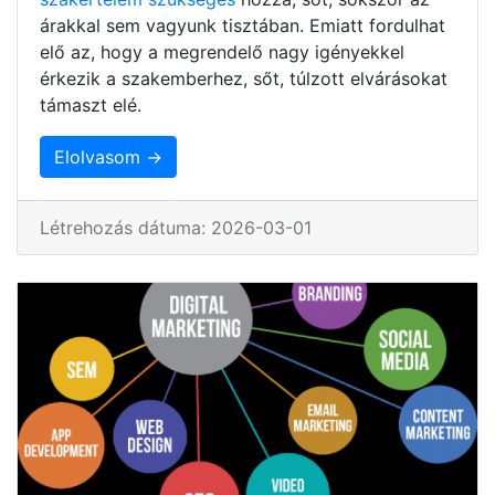
árakkal sem vagyunk tisztában. Emiatt fordulhat
elő az, hogy a megrendelő nagy igényekkel
érkezik a szakemberhez, sőt, túlzott elvárásokat
támaszt elé.
Elolvasom →
Létrehozás dátuma: 2026-03-01