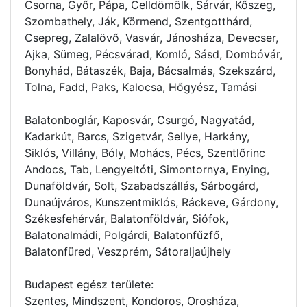
Csorna, Győr, Pápa, Celldömölk, Sárvár, Kőszeg,
Szombathely, Ják, Körmend, Szentgotthárd,
Csepreg, Zalalövő, Vasvár, Jánosháza, Devecser,
Ajka, Sümeg, Pécsvárad, Komló, Sásd, Dombóvár,
Bonyhád, Bátaszék, Baja, Bácsalmás, Szekszárd,
Tolna, Fadd, Paks, Kalocsa, Hőgyész, Tamási
Balatonboglár, Kaposvár, Csurgó, Nagyatád,
Kadarkút, Barcs, Szigetvár, Sellye, Harkány,
Siklós, Villány, Bóly, Mohács, Pécs, Szentlőrinc
Andocs, Tab, Lengyeltóti, Simontornya, Enying,
Dunaföldvár, Solt, Szabadszállás, Sárbogárd,
Dunaújváros, Kunszentmiklós, Ráckeve, Gárdony,
Székesfehérvár, Balatonföldvár, Siófok,
Balatonalmádi, Polgárdi, Balatonfűzfő,
Balatonfüred, Veszprém, Sátoraljaújhely
Budapest egész területe:
Szentes, Mindszent, Kondoros, Orosháza,