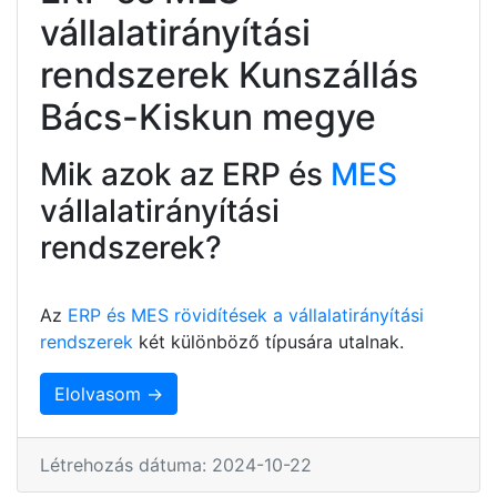
vállalatirányítási
rendszerek Kunszállás
Bács-Kiskun megye
Mik azok az ERP és
MES
vállalatirányítási
rendszerek?
Az
ERP és MES rövidítések a vállalatirányítási
rendszerek
két különböző típusára utalnak.
Elolvasom →
Létrehozás dátuma: 2024-10-22