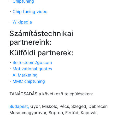
-
Chiptuning
-
Chip tuning video
-
Wikipedia
Számítástechnikai
partnereink:
Külföldi partnerek:
-
Selfesteem2go.com
-
Motivational quotes
-
AI Marketing
-
MMC chiptuning
TANÁCSADÁS a következő településeken:
Budapest,
Győr, Miskolc, Pécs, Szeged, Debrecen
Mosonmagyaróvár, Sopron, Fertőd, Kapuvár,