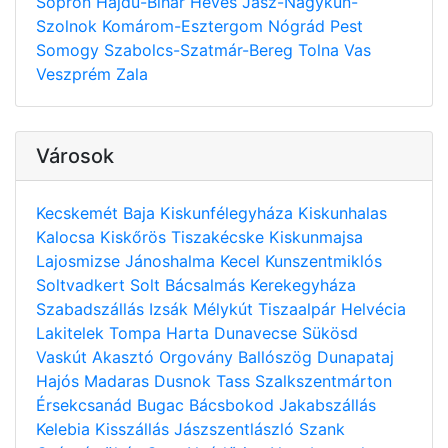
Sopron
Hajdú-Bihar
Heves
Jász-Nagykun-
Szolnok
Komárom-Esztergom
Nógrád
Pest
Somogy
Szabolcs-Szatmár-Bereg
Tolna
Vas
Veszprém
Zala
Városok
Kecskemét
Baja
Kiskunfélegyháza
Kiskunhalas
Kalocsa
Kiskőrös
Tiszakécske
Kiskunmajsa
Lajosmizse
Jánoshalma
Kecel
Kunszentmiklós
Soltvadkert
Solt
Bácsalmás
Kerekegyháza
Szabadszállás
Izsák
Mélykút
Tiszaalpár
Helvécia
Lakitelek
Tompa
Harta
Dunavecse
Sükösd
Vaskút
Akasztó
Orgovány
Ballószög
Dunapataj
Hajós
Madaras
Dusnok
Tass
Szalkszentmárton
Érsekcsanád
Bugac
Bácsbokod
Jakabszállás
Kelebia
Kisszállás
Jászszentlászló
Szank