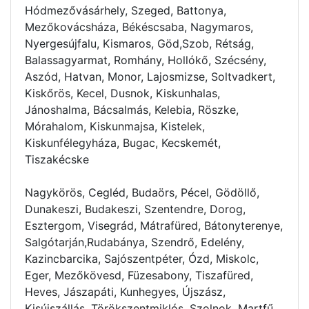
Hódmezővásárhely, Szeged, Battonya,
Mezőkovácsháza, Békéscsaba, Nagymaros,
Nyergesújfalu, Kismaros, Göd,Szob, Rétság,
Balassagyarmat, Romhány, Hollókő, Szécsény,
Aszód, Hatvan, Monor, Lajosmizse, Soltvadkert,
Kiskőrös, Kecel, Dusnok, Kiskunhalas,
Jánoshalma, Bácsalmás, Kelebia, Röszke,
Mórahalom, Kiskunmajsa, Kistelek,
Kiskunfélegyháza, Bugac, Kecskemét,
Tiszakécske
Nagykörös, Cegléd, Budaörs, Pécel, Gödöllő,
Dunakeszi, Budakeszi, Szentendre, Dorog,
Esztergom, Visegrád, Mátrafüred, Bátonyterenye,
Salgótarján,Rudabánya, Szendrő, Edelény,
Kazincbarcika, Sajószentpéter, Ózd, Miskolc,
Eger, Mezőkövesd, Füzesabony, Tiszafüred,
Heves, Jászapáti, Kunhegyes, Újszász,
Kisújszállás, Törökszentmiklós, Szolnok, Martfű,