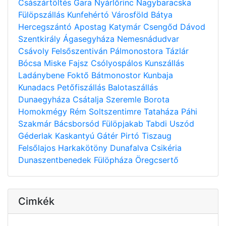
Császártöltés
Gara
Nyárlőrinc
Nagybaracska
Fülöpszállás
Kunfehértó
Városföld
Bátya
Hercegszántó
Apostag
Katymár
Csengőd
Dávod
Szentkirály
Ágasegyháza
Nemesnádudvar
Csávoly
Felsőszentiván
Pálmonostora
Tázlár
Bócsa
Miske
Fajsz
Csólyospálos
Kunszállás
Ladánybene
Foktő
Bátmonostor
Kunbaja
Kunadacs
Petőfiszállás
Balotaszállás
Dunaegyháza
Csátalja
Szeremle
Borota
Homokmégy
Rém
Soltszentimre
Tataháza
Páhi
Szakmár
Bácsborsód
Fülöpjakab
Tabdi
Uszód
Géderlak
Kaskantyú
Gátér
Pirtó
Tiszaug
Felsőlajos
Harkakötöny
Dunafalva
Csikéria
Dunaszentbenedek
Fülöpháza
Öregcsertő
Cimkék