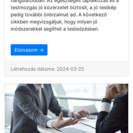
hangulatodban. Az egészséges táplálkozás és a
testmozgás jó közérzetet biztosít, a jó testkép
pedig további önbizalmat ad. A következő
cikkben megvizsgáljuk, hogy milyen jó
módszerekkel segíthet a testedzésben.
Elolvasom →
Létrehozás dátuma: 2024-03-25