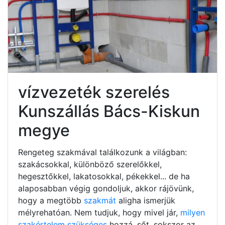
vízvezeték szerelés
Kunszállás Bács-Kiskun
megye
Rengeteg szakmával találkozunk a világban:
szakácsokkal, különböző szerelőkkel,
hegesztőkkel, lakatosokkal, pékekkel... de ha
alaposabban végig gondoljuk, akkor rájövünk,
hogy a megtöbb
szakmát
aligha ismerjük
mélyrehatóan. Nem tudjuk, hogy mivel jár,
milyen
szakértelem szükséges
hozzá, sőt, sokszor az