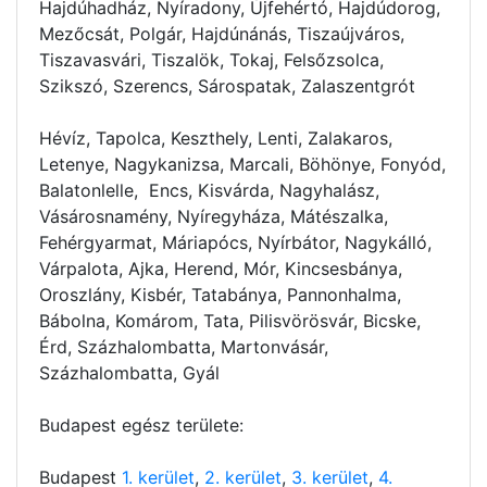
Hajdúhadház, Nyíradony, Újfehértó, Hajdúdorog,
Mezőcsát, Polgár, Hajdúnánás, Tiszaújváros,
Tiszavasvári, Tiszalök, Tokaj, Felsőzsolca,
Szikszó, Szerencs, Sárospatak, Zalaszentgrót
Hévíz, Tapolca, Keszthely, Lenti, Zalakaros,
Letenye, Nagykanizsa, Marcali, Böhönye, Fonyód,
Balatonlelle, Encs, Kisvárda, Nagyhalász,
Vásárosnamény, Nyíregyháza, Mátészalka,
Fehérgyarmat, Máriapócs, Nyírbátor, Nagykálló,
Várpalota, Ajka, Herend, Mór, Kincsesbánya,
Oroszlány, Kisbér, Tatabánya, Pannonhalma,
Bábolna, Komárom, Tata, Pilisvörösvár, Bicske,
Érd, Százhalombatta, Martonvásár,
Százhalombatta, Gyál
Budapest egész területe:
Budapest
1. kerület
,
2. kerület
,
3. kerület
,
4.