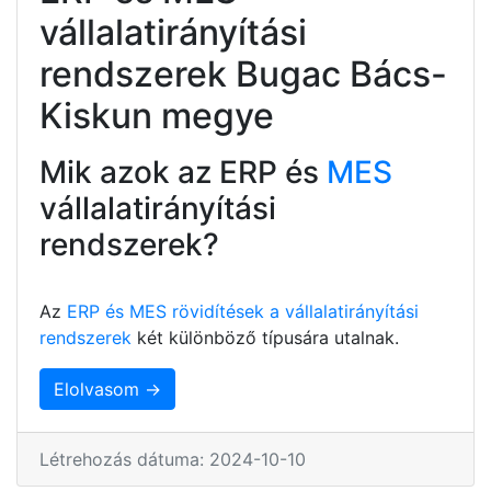
vállalatirányítási
rendszerek Bugac Bács-
Kiskun megye
Mik azok az ERP és
MES
vállalatirányítási
rendszerek?
Az
ERP és MES rövidítések a vállalatirányítási
rendszerek
két különböző típusára utalnak.
Elolvasom →
Létrehozás dátuma: 2024-10-10