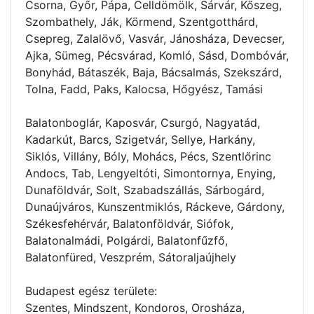
Csorna, Győr, Pápa, Celldömölk, Sárvár, Kőszeg,
Szombathely, Ják, Körmend, Szentgotthárd,
Csepreg, Zalalövő, Vasvár, Jánosháza, Devecser,
Ajka, Sümeg, Pécsvárad, Komló, Sásd, Dombóvár,
Bonyhád, Bátaszék, Baja, Bácsalmás, Szekszárd,
Tolna, Fadd, Paks, Kalocsa, Hőgyész, Tamási
Balatonboglár, Kaposvár, Csurgó, Nagyatád,
Kadarkút, Barcs, Szigetvár, Sellye, Harkány,
Siklós, Villány, Bóly, Mohács, Pécs, Szentlőrinc
Andocs, Tab, Lengyeltóti, Simontornya, Enying,
Dunaföldvár, Solt, Szabadszállás, Sárbogárd,
Dunaújváros, Kunszentmiklós, Ráckeve, Gárdony,
Székesfehérvár, Balatonföldvár, Siófok,
Balatonalmádi, Polgárdi, Balatonfűzfő,
Balatonfüred, Veszprém, Sátoraljaújhely
Budapest egész területe:
Szentes, Mindszent, Kondoros, Orosháza,