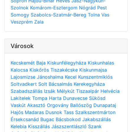
Sopron
Hajdú-Bihar
Heves
Jász-Nagykun-
Szolnok
Komárom-Esztergom
Nógrád
Pest
Somogy
Szabolcs-Szatmár-Bereg
Tolna
Vas
Veszprém
Zala
Városok
Kecskemét
Baja
Kiskunfélegyháza
Kiskunhalas
Kalocsa
Kiskőrös
Tiszakécske
Kiskunmajsa
Lajosmizse
Jánoshalma
Kecel
Kunszentmiklós
Soltvadkert
Solt
Bácsalmás
Kerekegyháza
Szabadszállás
Izsák
Mélykút
Tiszaalpár
Helvécia
Lakitelek
Tompa
Harta
Dunavecse
Sükösd
Vaskút
Akasztó
Orgovány
Ballószög
Dunapataj
Hajós
Madaras
Dusnok
Tass
Szalkszentmárton
Érsekcsanád
Bugac
Bácsbokod
Jakabszállás
Kelebia
Kisszállás
Jászszentlászló
Szank