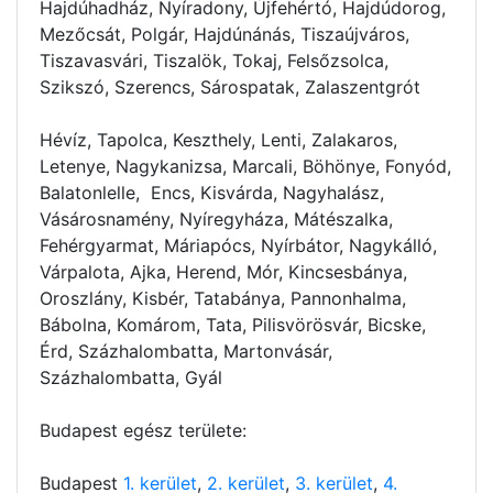
Hajdúhadház, Nyíradony, Újfehértó, Hajdúdorog,
Mezőcsát, Polgár, Hajdúnánás, Tiszaújváros,
Tiszavasvári, Tiszalök, Tokaj, Felsőzsolca,
Szikszó, Szerencs, Sárospatak, Zalaszentgrót
Hévíz, Tapolca, Keszthely, Lenti, Zalakaros,
Letenye, Nagykanizsa, Marcali, Böhönye, Fonyód,
Balatonlelle, Encs, Kisvárda, Nagyhalász,
Vásárosnamény, Nyíregyháza, Mátészalka,
Fehérgyarmat, Máriapócs, Nyírbátor, Nagykálló,
Várpalota, Ajka, Herend, Mór, Kincsesbánya,
Oroszlány, Kisbér, Tatabánya, Pannonhalma,
Bábolna, Komárom, Tata, Pilisvörösvár, Bicske,
Érd, Százhalombatta, Martonvásár,
Százhalombatta, Gyál
Budapest egész területe:
Budapest
1. kerület
,
2. kerület
,
3. kerület
,
4.