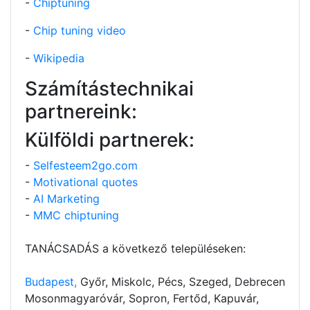
-
Chiptuning
-
Chip tuning video
-
Wikipedia
Számítástechnikai
partnereink:
Külföldi partnerek:
-
Selfesteem2go.com
-
Motivational quotes
-
AI Marketing
-
MMC chiptuning
TANÁCSADÁS a következő településeken:
Budapest,
Győr, Miskolc, Pécs, Szeged, Debrecen
Mosonmagyaróvár, Sopron, Fertőd, Kapuvár,