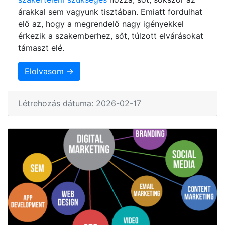
árakkal sem vagyunk tisztában. Emiatt fordulhat
elő az, hogy a megrendelő nagy igényekkel
érkezik a szakemberhez, sőt, túlzott elvárásokat
támaszt elé.
Elolvasom →
Létrehozás dátuma: 2026-02-17