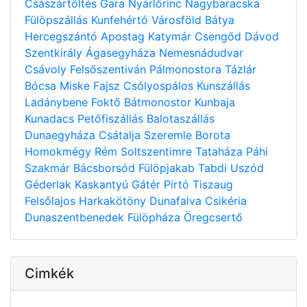
Császártöltés
Gara
Nyárlőrinc
Nagybaracska
Fülöpszállás
Kunfehértó
Városföld
Bátya
Hercegszántó
Apostag
Katymár
Csengőd
Dávod
Szentkirály
Ágasegyháza
Nemesnádudvar
Csávoly
Felsőszentiván
Pálmonostora
Tázlár
Bócsa
Miske
Fajsz
Csólyospálos
Kunszállás
Ladánybene
Foktő
Bátmonostor
Kunbaja
Kunadacs
Petőfiszállás
Balotaszállás
Dunaegyháza
Csátalja
Szeremle
Borota
Homokmégy
Rém
Soltszentimre
Tataháza
Páhi
Szakmár
Bácsborsód
Fülöpjakab
Tabdi
Uszód
Géderlak
Kaskantyú
Gátér
Pirtó
Tiszaug
Felsőlajos
Harkakötöny
Dunafalva
Csikéria
Dunaszentbenedek
Fülöpháza
Öregcsertő
Cimkék