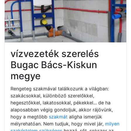
vízvezeték szerelés
Bugac Bács-Kiskun
megye
Rengeteg szakmával találkozunk a világban:
szakácsokkal, különböző szerelőkkel,
hegesztőkkel, lakatosokkal, pékekkel... de ha
alaposabban végig gondoljuk, akkor rájövünk,
hogy a megtöbb
szakmát
aligha ismerjük
mélyrehatóan. Nem tudjuk, hogy mivel jár,
milyen
szakértelem szükséges
hozzá, sőt, sokszor az