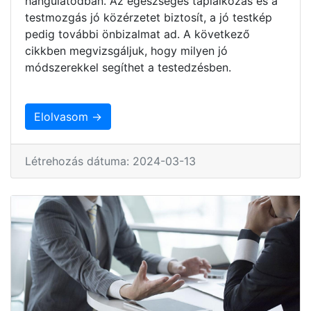
hangulatodban. Az egészséges táplálkozás és a
testmozgás jó közérzetet biztosít, a jó testkép
pedig további önbizalmat ad. A következő
cikkben megvizsgáljuk, hogy milyen jó
módszerekkel segíthet a testedzésben.
Elolvasom →
Létrehozás dátuma: 2024-03-13