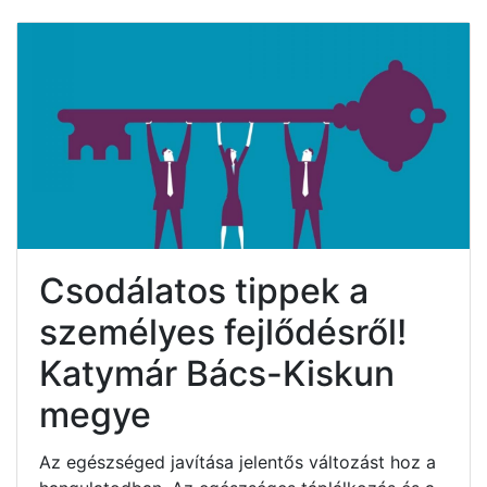
Csodálatos tippek a
személyes fejlődésről!
Katymár Bács-Kiskun
megye
Az egészséged javítása jelentős változást hoz a