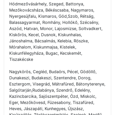
Hódmezővásárhely, Szeged, Battonya,
Mezőkovácsháza, Békéscsaba, Nagymaros,
Nyergesújfalu, Kismaros, Göd,Szob, Rétság,
Balassagyarmat, Romhány, Hollókő, Szécsény,
Aszód, Hatvan, Monor, Lajosmizse, Soltvadkert,
Kiskőrös, Kecel, Dusnok, Kiskunhalas,
Jánoshalma, Bácsalmás, Kelebia, Röszke,
Mórahalom, Kiskunmajsa, Kistelek,
Kiskunfélegyháza, Bugac, Kecskemét,
Tiszakécske
Nagykörös, Cegléd, Budaörs, Pécel, Gödöllő,
Dunakeszi, Budakeszi, Szentendre, Dorog,
Esztergom, Visegrád, Mátrafüred, Bátonyterenye,
Salgótarján,Rudabánya, Szendrő, Edelény,
Kazincbarcika, Sajószentpéter, Ózd, Miskolc,
Eger, Mezőkövesd, Füzesabony, Tiszafüred,
Heves, Jászapáti, Kunhegyes, Újszász,
Kisújszállás, Törökszentmiklós, Szolnok, Martfű,