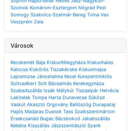
Sopron
Hajdú-Bihar
Heves
Jász-Nagykun-
Szolnok
Komárom-Esztergom
Nógrád
Pest
Somogy
Szabolcs-Szatmár-Bereg
Tolna
Vas
Veszprém
Zala
Városok
Kecskemét
Baja
Kiskunfélegyháza
Kiskunhalas
Kalocsa
Kiskőrös
Tiszakécske
Kiskunmajsa
Lajosmizse
Jánoshalma
Kecel
Kunszentmiklós
Soltvadkert
Solt
Bácsalmás
Kerekegyháza
Szabadszállás
Izsák
Mélykút
Tiszaalpár
Helvécia
Lakitelek
Tompa
Harta
Dunavecse
Sükösd
Vaskút
Akasztó
Orgovány
Ballószög
Dunapataj
Hajós
Madaras
Dusnok
Tass
Szalkszentmárton
Érsekcsanád
Bugac
Bácsbokod
Jakabszállás
Kelebia
Kisszállás
Jászszentlászló
Szank