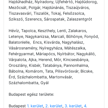
Hajdúhadház, Nyíradony, Újfehértó, Hajdúdorog,
Mezőcsát, Polgár, Hajdúnánás, Tiszaújváros,
Tiszavasvári, Tiszalök, Tokaj, Felsőzsolca,
Szikszó, Szerencs, Sárospatak, Zalaszentgrót
Hévíz, Tapolca, Keszthely, Lenti, Zalakaros,
Letenye, Nagykanizsa, Marcali, Böhönye, Fonyód,
Balatonlelle, Encs, Kisvárda, Nagyhalász,
Vásárosnamény, Nyíregyháza, Mátészalka,
Fehérgyarmat, Máriapócs, Nyírbátor, Nagykálló,
Várpalota, Ajka, Herend, Mór, Kincsesbánya,
Oroszlány, Kisbér, Tatabánya, Pannonhalma,
Bábolna, Komárom, Tata, Pilisvörösvár, Bicske,
Érd, Százhalombatta, Martonvásár,
Százhalombatta, Gyál
Budapest egész területe:
Budapest
1. kerület
,
2. kerület
,
3. kerület
,
4.