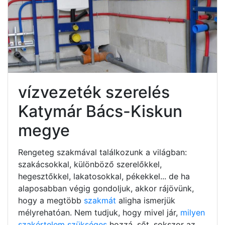
vízvezeték szerelés
Katymár Bács-Kiskun
megye
Rengeteg szakmával találkozunk a világban:
szakácsokkal, különböző szerelőkkel,
hegesztőkkel, lakatosokkal, pékekkel... de ha
alaposabban végig gondoljuk, akkor rájövünk,
hogy a megtöbb
szakmát
aligha ismerjük
mélyrehatóan. Nem tudjuk, hogy mivel jár,
milyen
szakértelem szükséges
hozzá, sőt, sokszor az