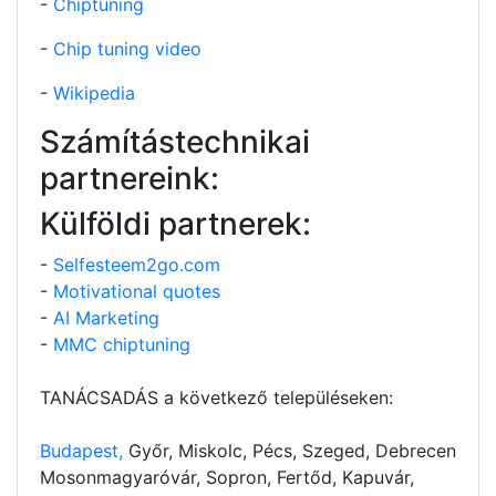
-
Chiptuning
-
Chip tuning video
-
Wikipedia
Számítástechnikai
partnereink:
Külföldi partnerek:
-
Selfesteem2go.com
-
Motivational quotes
-
AI Marketing
-
MMC chiptuning
TANÁCSADÁS a következő településeken:
Budapest,
Győr, Miskolc, Pécs, Szeged, Debrecen
Mosonmagyaróvár, Sopron, Fertőd, Kapuvár,