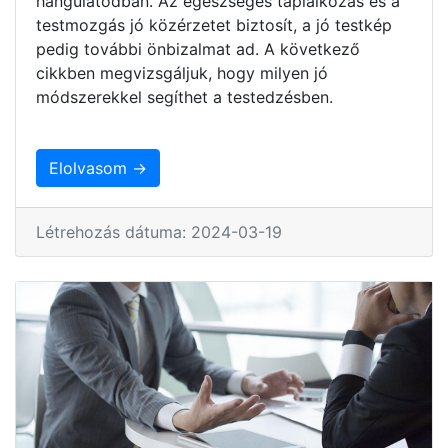
hangulatodban. Az egészséges táplálkozás és a
testmozgás jó közérzetet biztosít, a jó testkép
pedig további önbizalmat ad. A következő
cikkben megvizsgáljuk, hogy milyen jó
módszerekkel segíthet a testedzésben.
Elolvasom →
Létrehozás dátuma: 2024-03-19