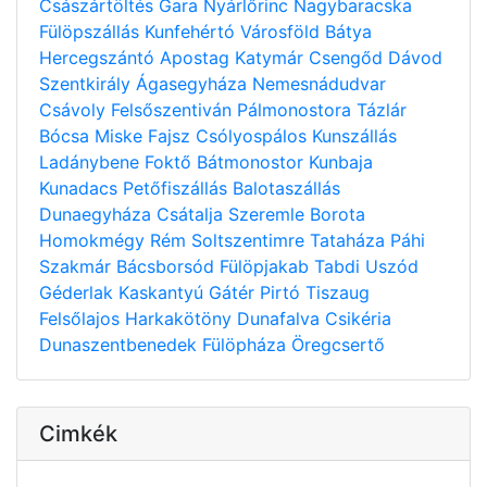
Császártöltés
Gara
Nyárlőrinc
Nagybaracska
Fülöpszállás
Kunfehértó
Városföld
Bátya
Hercegszántó
Apostag
Katymár
Csengőd
Dávod
Szentkirály
Ágasegyháza
Nemesnádudvar
Csávoly
Felsőszentiván
Pálmonostora
Tázlár
Bócsa
Miske
Fajsz
Csólyospálos
Kunszállás
Ladánybene
Foktő
Bátmonostor
Kunbaja
Kunadacs
Petőfiszállás
Balotaszállás
Dunaegyháza
Csátalja
Szeremle
Borota
Homokmégy
Rém
Soltszentimre
Tataháza
Páhi
Szakmár
Bácsborsód
Fülöpjakab
Tabdi
Uszód
Géderlak
Kaskantyú
Gátér
Pirtó
Tiszaug
Felsőlajos
Harkakötöny
Dunafalva
Csikéria
Dunaszentbenedek
Fülöpháza
Öregcsertő
Cimkék