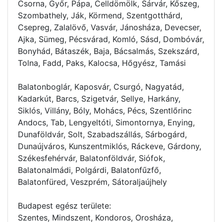
Csorna, Győr, Pápa, Celldömölk, Sárvár, Kőszeg,
Szombathely, Ják, Körmend, Szentgotthárd,
Csepreg, Zalalövő, Vasvár, Jánosháza, Devecser,
Ajka, Sümeg, Pécsvárad, Komló, Sásd, Dombóvár,
Bonyhád, Bátaszék, Baja, Bácsalmás, Szekszárd,
Tolna, Fadd, Paks, Kalocsa, Hőgyész, Tamási
Balatonboglár, Kaposvár, Csurgó, Nagyatád,
Kadarkút, Barcs, Szigetvár, Sellye, Harkány,
Siklós, Villány, Bóly, Mohács, Pécs, Szentlőrinc
Andocs, Tab, Lengyeltóti, Simontornya, Enying,
Dunaföldvár, Solt, Szabadszállás, Sárbogárd,
Dunaújváros, Kunszentmiklós, Ráckeve, Gárdony,
Székesfehérvár, Balatonföldvár, Siófok,
Balatonalmádi, Polgárdi, Balatonfűzfő,
Balatonfüred, Veszprém, Sátoraljaújhely
Budapest egész területe:
Szentes, Mindszent, Kondoros, Orosháza,