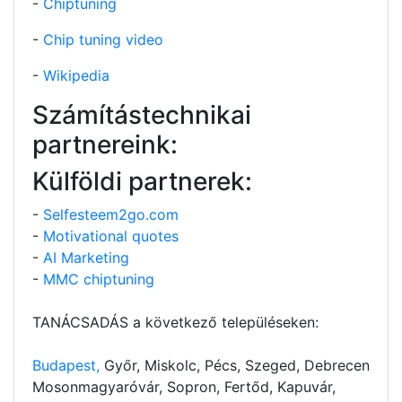
-
Chiptuning
-
Chip tuning video
-
Wikipedia
Számítástechnikai
partnereink:
Külföldi partnerek:
-
Selfesteem2go.com
-
Motivational quotes
-
AI Marketing
-
MMC chiptuning
TANÁCSADÁS a következő településeken:
Budapest,
Győr, Miskolc, Pécs, Szeged, Debrecen
Mosonmagyaróvár, Sopron, Fertőd, Kapuvár,