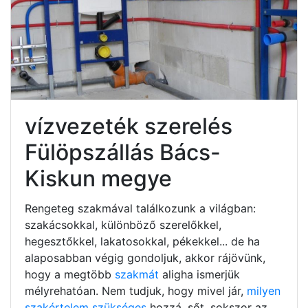
vízvezeték szerelés
Fülöpszállás Bács-
Kiskun megye
Rengeteg szakmával találkozunk a világban:
szakácsokkal, különböző szerelőkkel,
hegesztőkkel, lakatosokkal, pékekkel... de ha
alaposabban végig gondoljuk, akkor rájövünk,
hogy a megtöbb
szakmát
aligha ismerjük
mélyrehatóan. Nem tudjuk, hogy mivel jár,
milyen
szakértelem szükséges
hozzá, sőt, sokszor az