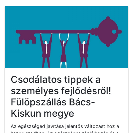
Csodálatos tippek a
személyes fejlődésről!
Fülöpszállás Bács-
Kiskun megye
Az egészséged javítása jelentős változást hoz a