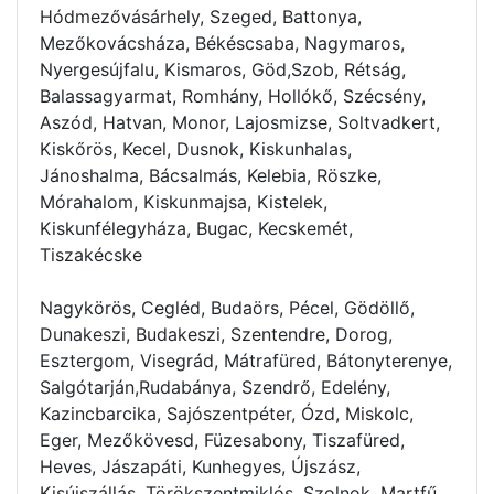
Hódmezővásárhely, Szeged, Battonya,
Mezőkovácsháza, Békéscsaba, Nagymaros,
Nyergesújfalu, Kismaros, Göd,Szob, Rétság,
Balassagyarmat, Romhány, Hollókő, Szécsény,
Aszód, Hatvan, Monor, Lajosmizse, Soltvadkert,
Kiskőrös, Kecel, Dusnok, Kiskunhalas,
Jánoshalma, Bácsalmás, Kelebia, Röszke,
Mórahalom, Kiskunmajsa, Kistelek,
Kiskunfélegyháza, Bugac, Kecskemét,
Tiszakécske
Nagykörös, Cegléd, Budaörs, Pécel, Gödöllő,
Dunakeszi, Budakeszi, Szentendre, Dorog,
Esztergom, Visegrád, Mátrafüred, Bátonyterenye,
Salgótarján,Rudabánya, Szendrő, Edelény,
Kazincbarcika, Sajószentpéter, Ózd, Miskolc,
Eger, Mezőkövesd, Füzesabony, Tiszafüred,
Heves, Jászapáti, Kunhegyes, Újszász,
Kisújszállás, Törökszentmiklós, Szolnok, Martfű,