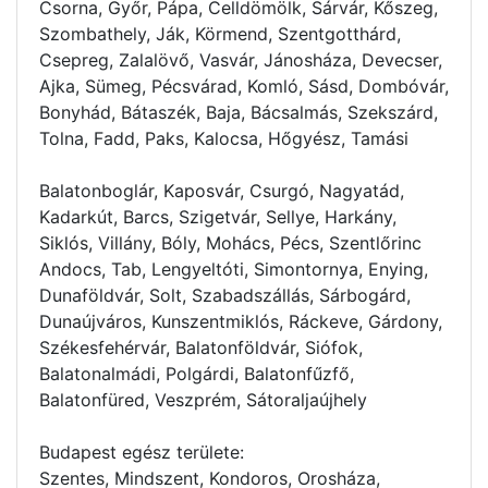
Csorna, Győr, Pápa, Celldömölk, Sárvár, Kőszeg,
Szombathely, Ják, Körmend, Szentgotthárd,
Csepreg, Zalalövő, Vasvár, Jánosháza, Devecser,
Ajka, Sümeg, Pécsvárad, Komló, Sásd, Dombóvár,
Bonyhád, Bátaszék, Baja, Bácsalmás, Szekszárd,
Tolna, Fadd, Paks, Kalocsa, Hőgyész, Tamási
Balatonboglár, Kaposvár, Csurgó, Nagyatád,
Kadarkút, Barcs, Szigetvár, Sellye, Harkány,
Siklós, Villány, Bóly, Mohács, Pécs, Szentlőrinc
Andocs, Tab, Lengyeltóti, Simontornya, Enying,
Dunaföldvár, Solt, Szabadszállás, Sárbogárd,
Dunaújváros, Kunszentmiklós, Ráckeve, Gárdony,
Székesfehérvár, Balatonföldvár, Siófok,
Balatonalmádi, Polgárdi, Balatonfűzfő,
Balatonfüred, Veszprém, Sátoraljaújhely
Budapest egész területe:
Szentes, Mindszent, Kondoros, Orosháza,