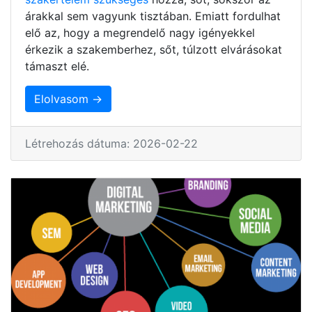
árakkal sem vagyunk tisztában. Emiatt fordulhat
elő az, hogy a megrendelő nagy igényekkel
érkezik a szakemberhez, sőt, túlzott elvárásokat
támaszt elé.
Elolvasom →
Létrehozás dátuma: 2026-02-22