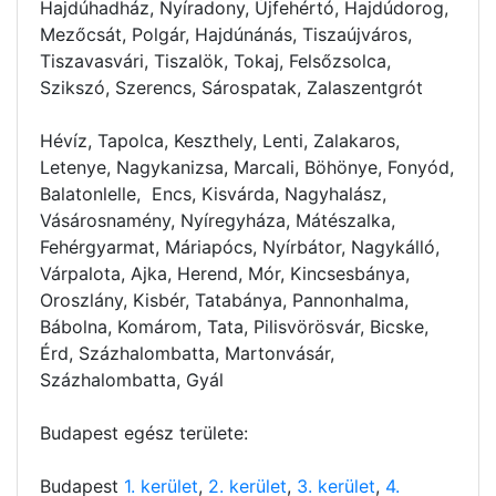
Hajdúhadház, Nyíradony, Újfehértó, Hajdúdorog,
Mezőcsát, Polgár, Hajdúnánás, Tiszaújváros,
Tiszavasvári, Tiszalök, Tokaj, Felsőzsolca,
Szikszó, Szerencs, Sárospatak, Zalaszentgrót
Hévíz, Tapolca, Keszthely, Lenti, Zalakaros,
Letenye, Nagykanizsa, Marcali, Böhönye, Fonyód,
Balatonlelle, Encs, Kisvárda, Nagyhalász,
Vásárosnamény, Nyíregyháza, Mátészalka,
Fehérgyarmat, Máriapócs, Nyírbátor, Nagykálló,
Várpalota, Ajka, Herend, Mór, Kincsesbánya,
Oroszlány, Kisbér, Tatabánya, Pannonhalma,
Bábolna, Komárom, Tata, Pilisvörösvár, Bicske,
Érd, Százhalombatta, Martonvásár,
Százhalombatta, Gyál
Budapest egész területe:
Budapest
1. kerület
,
2. kerület
,
3. kerület
,
4.