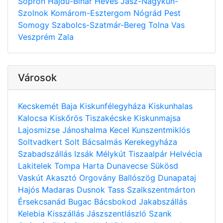
Sopron
Hajdú-Bihar
Heves
Jász-Nagykun-
Szolnok
Komárom-Esztergom
Nógrád
Pest
Somogy
Szabolcs-Szatmár-Bereg
Tolna
Vas
Veszprém
Zala
Városok
Kecskemét
Baja
Kiskunfélegyháza
Kiskunhalas
Kalocsa
Kiskőrös
Tiszakécske
Kiskunmajsa
Lajosmizse
Jánoshalma
Kecel
Kunszentmiklós
Soltvadkert
Solt
Bácsalmás
Kerekegyháza
Szabadszállás
Izsák
Mélykút
Tiszaalpár
Helvécia
Lakitelek
Tompa
Harta
Dunavecse
Sükösd
Vaskút
Akasztó
Orgovány
Ballószög
Dunapataj
Hajós
Madaras
Dusnok
Tass
Szalkszentmárton
Érsekcsanád
Bugac
Bácsbokod
Jakabszállás
Kelebia
Kisszállás
Jászszentlászló
Szank