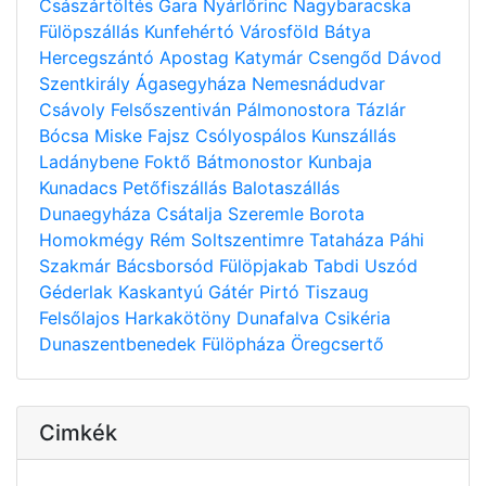
Császártöltés
Gara
Nyárlőrinc
Nagybaracska
Fülöpszállás
Kunfehértó
Városföld
Bátya
Hercegszántó
Apostag
Katymár
Csengőd
Dávod
Szentkirály
Ágasegyháza
Nemesnádudvar
Csávoly
Felsőszentiván
Pálmonostora
Tázlár
Bócsa
Miske
Fajsz
Csólyospálos
Kunszállás
Ladánybene
Foktő
Bátmonostor
Kunbaja
Kunadacs
Petőfiszállás
Balotaszállás
Dunaegyháza
Csátalja
Szeremle
Borota
Homokmégy
Rém
Soltszentimre
Tataháza
Páhi
Szakmár
Bácsborsód
Fülöpjakab
Tabdi
Uszód
Géderlak
Kaskantyú
Gátér
Pirtó
Tiszaug
Felsőlajos
Harkakötöny
Dunafalva
Csikéria
Dunaszentbenedek
Fülöpháza
Öregcsertő
Cimkék