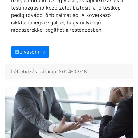
hangulatodban. Az egészséges táplálkozás és a
testmozgás jó közérzetet biztosít, a jó testkép
pedig további önbizalmat ad. A következő
cikkben megvizsgáljuk, hogy milyen jó
módszerekkel segíthet a testedzésben.
Elolvasom →
Létrehozás dátuma: 2024-03-18