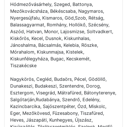
Hódmezővásárhely, Szeged, Battonya,
Mezőkovácsháza, Békéscsaba, Nagymaros,
Nyergesújfalu, Kismaros, Göd,Szob, Rétság,
Balassagyarmat, Romhány, Hollókő, Szécsény,
Aszód, Hatvan, Monor, Lajosmizse, Soltvadkert,
Kiskőrös, Kecel, Dusnok, Kiskunhalas,
Jánoshalma, Bácsalmás, Kelebia, Röszke,
Mórahalom, Kiskunmajsa, Kistelek,
Kiskunfélegyháza, Bugac, Kecskemét,
Tiszakécske
Nagykörös, Cegléd, Budaörs, Pécel, Gödöllő,
Dunakeszi, Budakeszi, Szentendre, Dorog,
Esztergom, Visegrád, Mátrafüred, Bátonyterenye,
Salgótarján,Rudabánya, Szendrő, Edelény,
Kazincbarcika, Sajószentpéter, Ózd, Miskolc,
Eger, Mezőkövesd, Füzesabony, Tiszafüred,
Heves, Jászapáti, Kunhegyes, Újszász,
Kisújszállás, Törökszentmiklós, Szolnok, Martfű,