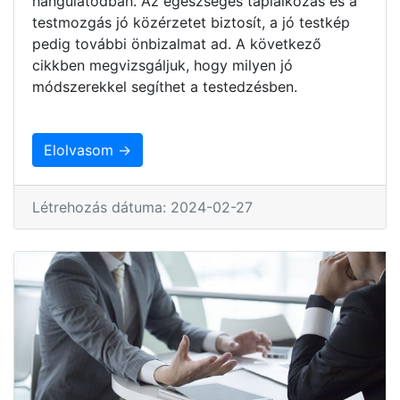
hangulatodban. Az egészséges táplálkozás és a
testmozgás jó közérzetet biztosít, a jó testkép
pedig további önbizalmat ad. A következő
cikkben megvizsgáljuk, hogy milyen jó
módszerekkel segíthet a testedzésben.
Elolvasom →
Létrehozás dátuma: 2024-02-27