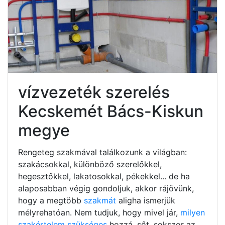
vízvezeték szerelés
Kecskemét Bács-Kiskun
megye
Rengeteg szakmával találkozunk a világban:
szakácsokkal, különböző szerelőkkel,
hegesztőkkel, lakatosokkal, pékekkel... de ha
alaposabban végig gondoljuk, akkor rájövünk,
hogy a megtöbb
szakmát
aligha ismerjük
mélyrehatóan. Nem tudjuk, hogy mivel jár,
milyen
szakértelem szükséges
hozzá, sőt, sokszor az