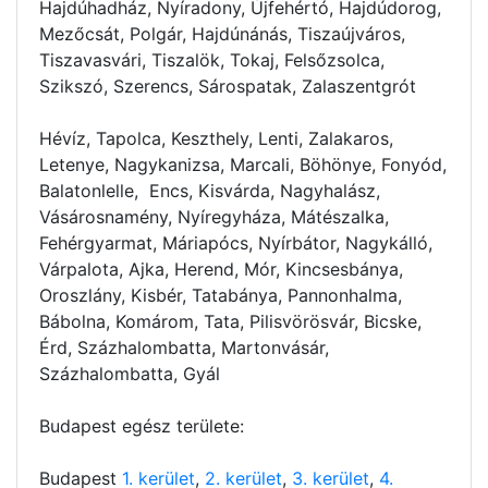
Hajdúhadház, Nyíradony, Újfehértó, Hajdúdorog,
Mezőcsát, Polgár, Hajdúnánás, Tiszaújváros,
Tiszavasvári, Tiszalök, Tokaj, Felsőzsolca,
Szikszó, Szerencs, Sárospatak, Zalaszentgrót
Hévíz, Tapolca, Keszthely, Lenti, Zalakaros,
Letenye, Nagykanizsa, Marcali, Böhönye, Fonyód,
Balatonlelle, Encs, Kisvárda, Nagyhalász,
Vásárosnamény, Nyíregyháza, Mátészalka,
Fehérgyarmat, Máriapócs, Nyírbátor, Nagykálló,
Várpalota, Ajka, Herend, Mór, Kincsesbánya,
Oroszlány, Kisbér, Tatabánya, Pannonhalma,
Bábolna, Komárom, Tata, Pilisvörösvár, Bicske,
Érd, Százhalombatta, Martonvásár,
Százhalombatta, Gyál
Budapest egész területe:
Budapest
1. kerület
,
2. kerület
,
3. kerület
,
4.