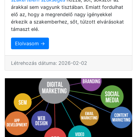
árakkal sem vagyunk tisztában. Emiatt fordulhat
elő az, hogy a megrendelő nagy igényekkel
érkezik a szakemberhez, sőt, túlzott elvárásokat
támaszt elé.
Elolvasom →
Létrehozás dátuma: 2026-02-02