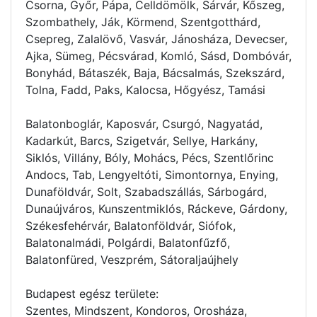
Csorna, Győr, Pápa, Celldömölk, Sárvár, Kőszeg,
Szombathely, Ják, Körmend, Szentgotthárd,
Csepreg, Zalalövő, Vasvár, Jánosháza, Devecser,
Ajka, Sümeg, Pécsvárad, Komló, Sásd, Dombóvár,
Bonyhád, Bátaszék, Baja, Bácsalmás, Szekszárd,
Tolna, Fadd, Paks, Kalocsa, Hőgyész, Tamási
Balatonboglár, Kaposvár, Csurgó, Nagyatád,
Kadarkút, Barcs, Szigetvár, Sellye, Harkány,
Siklós, Villány, Bóly, Mohács, Pécs, Szentlőrinc
Andocs, Tab, Lengyeltóti, Simontornya, Enying,
Dunaföldvár, Solt, Szabadszállás, Sárbogárd,
Dunaújváros, Kunszentmiklós, Ráckeve, Gárdony,
Székesfehérvár, Balatonföldvár, Siófok,
Balatonalmádi, Polgárdi, Balatonfűzfő,
Balatonfüred, Veszprém, Sátoraljaújhely
Budapest egész területe:
Szentes, Mindszent, Kondoros, Orosháza,