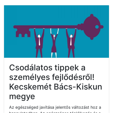
Csodálatos tippek a
személyes fejlődésről!
Kecskemét Bács-Kiskun
megye
Az egészséged javítása jelentős változást hoz a