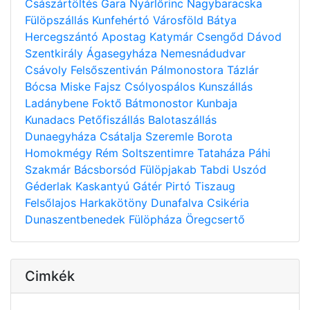
Császártöltés
Gara
Nyárlőrinc
Nagybaracska
Fülöpszállás
Kunfehértó
Városföld
Bátya
Hercegszántó
Apostag
Katymár
Csengőd
Dávod
Szentkirály
Ágasegyháza
Nemesnádudvar
Csávoly
Felsőszentiván
Pálmonostora
Tázlár
Bócsa
Miske
Fajsz
Csólyospálos
Kunszállás
Ladánybene
Foktő
Bátmonostor
Kunbaja
Kunadacs
Petőfiszállás
Balotaszállás
Dunaegyháza
Csátalja
Szeremle
Borota
Homokmégy
Rém
Soltszentimre
Tataháza
Páhi
Szakmár
Bácsborsód
Fülöpjakab
Tabdi
Uszód
Géderlak
Kaskantyú
Gátér
Pirtó
Tiszaug
Felsőlajos
Harkakötöny
Dunafalva
Csikéria
Dunaszentbenedek
Fülöpháza
Öregcsertő
Cimkék