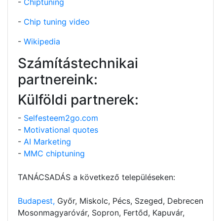
-
Chiptuning
-
Chip tuning video
-
Wikipedia
Számítástechnikai
partnereink:
Külföldi partnerek:
-
Selfesteem2go.com
-
Motivational quotes
-
AI Marketing
-
MMC chiptuning
TANÁCSADÁS a következő településeken:
Budapest,
Győr, Miskolc, Pécs, Szeged, Debrecen
Mosonmagyaróvár, Sopron, Fertőd, Kapuvár,