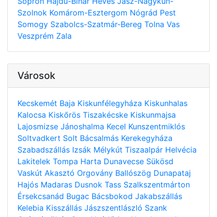
Sopron
Hajdú-Bihar
Heves
Jász-Nagykun-
Szolnok
Komárom-Esztergom
Nógrád
Pest
Somogy
Szabolcs-Szatmár-Bereg
Tolna
Vas
Veszprém
Zala
Városok
Kecskemét
Baja
Kiskunfélegyháza
Kiskunhalas
Kalocsa
Kiskőrös
Tiszakécske
Kiskunmajsa
Lajosmizse
Jánoshalma
Kecel
Kunszentmiklós
Soltvadkert
Solt
Bácsalmás
Kerekegyháza
Szabadszállás
Izsák
Mélykút
Tiszaalpár
Helvécia
Lakitelek
Tompa
Harta
Dunavecse
Sükösd
Vaskút
Akasztó
Orgovány
Ballószög
Dunapataj
Hajós
Madaras
Dusnok
Tass
Szalkszentmárton
Érsekcsanád
Bugac
Bácsbokod
Jakabszállás
Kelebia
Kisszállás
Jászszentlászló
Szank