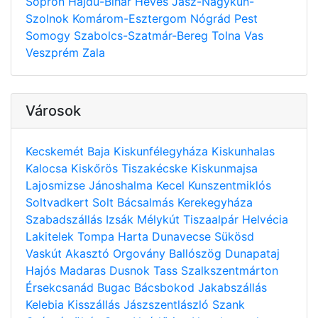
Sopron
Hajdú-Bihar
Heves
Jász-Nagykun-
Szolnok
Komárom-Esztergom
Nógrád
Pest
Somogy
Szabolcs-Szatmár-Bereg
Tolna
Vas
Veszprém
Zala
Városok
Kecskemét
Baja
Kiskunfélegyháza
Kiskunhalas
Kalocsa
Kiskőrös
Tiszakécske
Kiskunmajsa
Lajosmizse
Jánoshalma
Kecel
Kunszentmiklós
Soltvadkert
Solt
Bácsalmás
Kerekegyháza
Szabadszállás
Izsák
Mélykút
Tiszaalpár
Helvécia
Lakitelek
Tompa
Harta
Dunavecse
Sükösd
Vaskút
Akasztó
Orgovány
Ballószög
Dunapataj
Hajós
Madaras
Dusnok
Tass
Szalkszentmárton
Érsekcsanád
Bugac
Bácsbokod
Jakabszállás
Kelebia
Kisszállás
Jászszentlászló
Szank