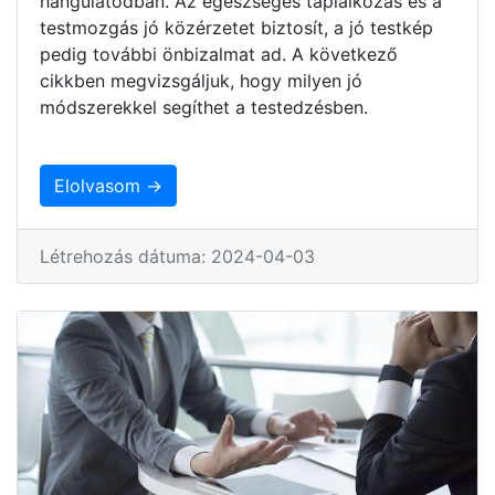
hangulatodban. Az egészséges táplálkozás és a
testmozgás jó közérzetet biztosít, a jó testkép
pedig további önbizalmat ad. A következő
cikkben megvizsgáljuk, hogy milyen jó
módszerekkel segíthet a testedzésben.
Elolvasom →
Létrehozás dátuma: 2024-04-03