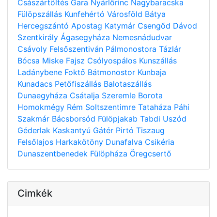
Császártöltés
Gara
Nyárlőrinc
Nagybaracska
Fülöpszállás
Kunfehértó
Városföld
Bátya
Hercegszántó
Apostag
Katymár
Csengőd
Dávod
Szentkirály
Ágasegyháza
Nemesnádudvar
Csávoly
Felsőszentiván
Pálmonostora
Tázlár
Bócsa
Miske
Fajsz
Csólyospálos
Kunszállás
Ladánybene
Foktő
Bátmonostor
Kunbaja
Kunadacs
Petőfiszállás
Balotaszállás
Dunaegyháza
Csátalja
Szeremle
Borota
Homokmégy
Rém
Soltszentimre
Tataháza
Páhi
Szakmár
Bácsborsód
Fülöpjakab
Tabdi
Uszód
Géderlak
Kaskantyú
Gátér
Pirtó
Tiszaug
Felsőlajos
Harkakötöny
Dunafalva
Csikéria
Dunaszentbenedek
Fülöpháza
Öregcsertő
Cimkék