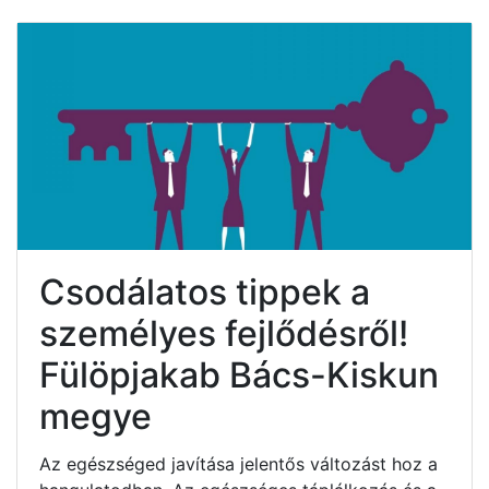
Csodálatos tippek a
személyes fejlődésről!
Fülöpjakab Bács-Kiskun
megye
Az egészséged javítása jelentős változást hoz a