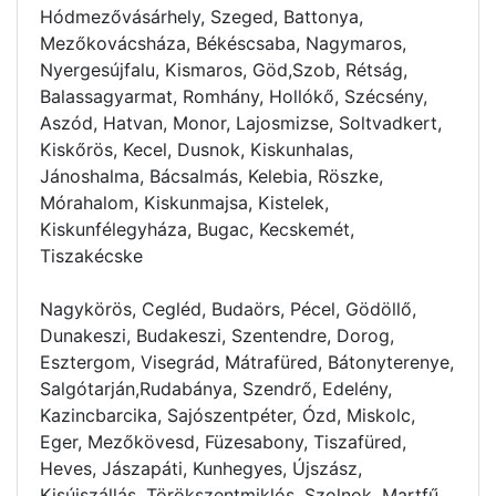
Hódmezővásárhely, Szeged, Battonya,
Mezőkovácsháza, Békéscsaba, Nagymaros,
Nyergesújfalu, Kismaros, Göd,Szob, Rétság,
Balassagyarmat, Romhány, Hollókő, Szécsény,
Aszód, Hatvan, Monor, Lajosmizse, Soltvadkert,
Kiskőrös, Kecel, Dusnok, Kiskunhalas,
Jánoshalma, Bácsalmás, Kelebia, Röszke,
Mórahalom, Kiskunmajsa, Kistelek,
Kiskunfélegyháza, Bugac, Kecskemét,
Tiszakécske
Nagykörös, Cegléd, Budaörs, Pécel, Gödöllő,
Dunakeszi, Budakeszi, Szentendre, Dorog,
Esztergom, Visegrád, Mátrafüred, Bátonyterenye,
Salgótarján,Rudabánya, Szendrő, Edelény,
Kazincbarcika, Sajószentpéter, Ózd, Miskolc,
Eger, Mezőkövesd, Füzesabony, Tiszafüred,
Heves, Jászapáti, Kunhegyes, Újszász,
Kisújszállás, Törökszentmiklós, Szolnok, Martfű,