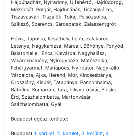
Hajdúhadház, Nyíradony, Újfehértó, Hajdúdorog,
Mezőcsát, Polgár, Hajdúnánás, Tiszaújváros,
Tiszavasvári, Tiszalök, Tokaj, Felsőzsolca,
Szikszó, Szerencs, Sárospatak, Zalaszentgrót
Hévíz, Tapolca, Keszthely, Lenti, Zalakaros,
Letenye, Nagykanizsa, Marcali, Böhönye, Fonyód,
Balatonlelle, Encs, Kisvárda, Nagyhalász,
Vásárosnamény, Nyíregyháza, Mátészalka,
Fehérgyarmat, Máriapócs, Nyírbátor, Nagykálló,
Várpalota, Ajka, Herend, Mór, Kincsesbánya,
Oroszlány, Kisbér, Tatabánya, Pannonhalma,
Bábolna, Komárom, Tata, Pilisvörösvár, Bicske,
Érd, Százhalombatta, Martonvásár,
Százhalombatta, Gyál
Budapest egész területe:
Budapest
1. kerület
,
2. kerület
,
3. kerület
,
4.