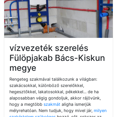
vízvezeték szerelés
Fülöpjakab Bács-Kiskun
megye
Rengeteg szakmával találkozunk a világban:
szakácsokkal, különböző szerelőkkel,
hegesztőkkel, lakatosokkal, pékekkel... de ha
alaposabban végig gondoljuk, akkor rájövünk,
hogy a megtöbb
szakmát
aligha ismerjük
mélyrehatóan. Nem tudjuk, hogy mivel jár,
milyen
szakértelem szükséges
hozzá, sőt, sokszor az