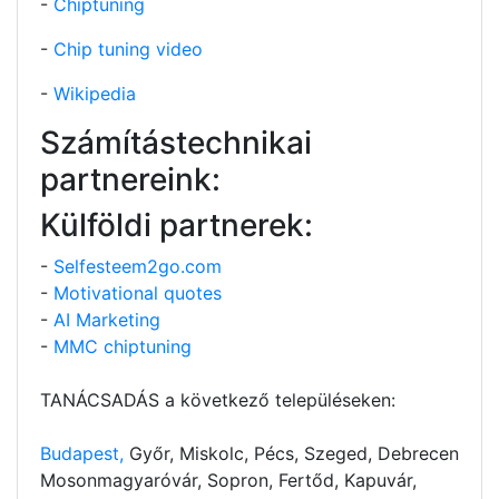
-
Chiptuning
-
Chip tuning video
-
Wikipedia
Számítástechnikai
partnereink:
Külföldi partnerek:
-
Selfesteem2go.com
-
Motivational quotes
-
AI Marketing
-
MMC chiptuning
TANÁCSADÁS a következő településeken:
Budapest,
Győr, Miskolc, Pécs, Szeged, Debrecen
Mosonmagyaróvár, Sopron, Fertőd, Kapuvár,