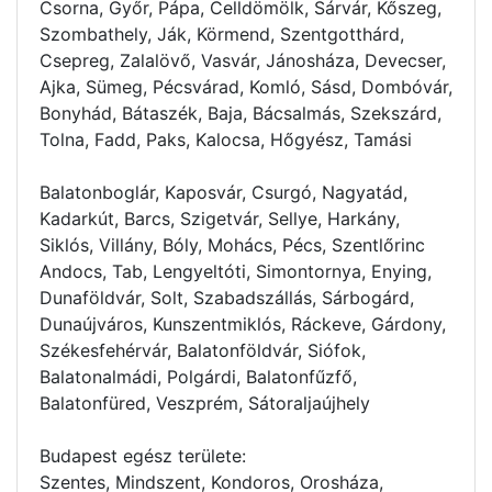
Csorna, Győr, Pápa, Celldömölk, Sárvár, Kőszeg,
Szombathely, Ják, Körmend, Szentgotthárd,
Csepreg, Zalalövő, Vasvár, Jánosháza, Devecser,
Ajka, Sümeg, Pécsvárad, Komló, Sásd, Dombóvár,
Bonyhád, Bátaszék, Baja, Bácsalmás, Szekszárd,
Tolna, Fadd, Paks, Kalocsa, Hőgyész, Tamási
Balatonboglár, Kaposvár, Csurgó, Nagyatád,
Kadarkút, Barcs, Szigetvár, Sellye, Harkány,
Siklós, Villány, Bóly, Mohács, Pécs, Szentlőrinc
Andocs, Tab, Lengyeltóti, Simontornya, Enying,
Dunaföldvár, Solt, Szabadszállás, Sárbogárd,
Dunaújváros, Kunszentmiklós, Ráckeve, Gárdony,
Székesfehérvár, Balatonföldvár, Siófok,
Balatonalmádi, Polgárdi, Balatonfűzfő,
Balatonfüred, Veszprém, Sátoraljaújhely
Budapest egész területe:
Szentes, Mindszent, Kondoros, Orosháza,