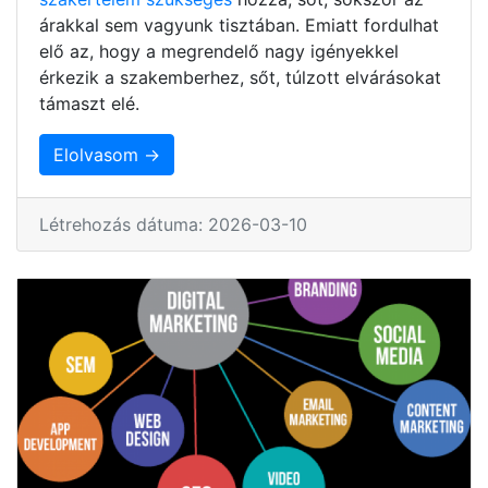
árakkal sem vagyunk tisztában. Emiatt fordulhat
elő az, hogy a megrendelő nagy igényekkel
érkezik a szakemberhez, sőt, túlzott elvárásokat
támaszt elé.
Elolvasom →
Létrehozás dátuma: 2026-03-10