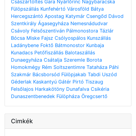
Császártöltés
Gara
Nyárlőrinc
Nagybaracska
Fülöpszállás
Kunfehértó
Városföld
Bátya
Hercegszántó
Apostag
Katymár
Csengőd
Dávod
Szentkirály
Ágasegyháza
Nemesnádudvar
Csávoly
Felsőszentiván
Pálmonostora
Tázlár
Bócsa
Miske
Fajsz
Csólyospálos
Kunszállás
Ladánybene
Foktő
Bátmonostor
Kunbaja
Kunadacs
Petőfiszállás
Balotaszállás
Dunaegyháza
Csátalja
Szeremle
Borota
Homokmégy
Rém
Soltszentimre
Tataháza
Páhi
Szakmár
Bácsborsód
Fülöpjakab
Tabdi
Uszód
Géderlak
Kaskantyú
Gátér
Pirtó
Tiszaug
Felsőlajos
Harkakötöny
Dunafalva
Csikéria
Dunaszentbenedek
Fülöpháza
Öregcsertő
Cimkék