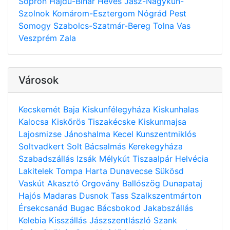
Sopron
Hajdú-Bihar
Heves
Jász-Nagykun-
Szolnok
Komárom-Esztergom
Nógrád
Pest
Somogy
Szabolcs-Szatmár-Bereg
Tolna
Vas
Veszprém
Zala
Városok
Kecskemét
Baja
Kiskunfélegyháza
Kiskunhalas
Kalocsa
Kiskőrös
Tiszakécske
Kiskunmajsa
Lajosmizse
Jánoshalma
Kecel
Kunszentmiklós
Soltvadkert
Solt
Bácsalmás
Kerekegyháza
Szabadszállás
Izsák
Mélykút
Tiszaalpár
Helvécia
Lakitelek
Tompa
Harta
Dunavecse
Sükösd
Vaskút
Akasztó
Orgovány
Ballószög
Dunapataj
Hajós
Madaras
Dusnok
Tass
Szalkszentmárton
Érsekcsanád
Bugac
Bácsbokod
Jakabszállás
Kelebia
Kisszállás
Jászszentlászló
Szank