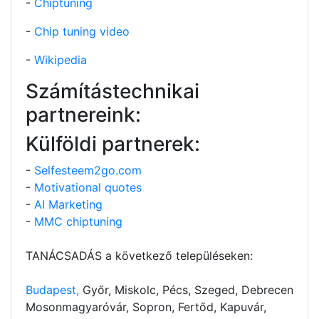
-
Chiptuning
-
Chip tuning video
-
Wikipedia
Számítástechnikai
partnereink:
Külföldi partnerek:
-
Selfesteem2go.com
-
Motivational quotes
-
AI Marketing
-
MMC chiptuning
TANÁCSADÁS a következő településeken:
Budapest,
Győr, Miskolc, Pécs, Szeged, Debrecen
Mosonmagyaróvár, Sopron, Fertőd, Kapuvár,