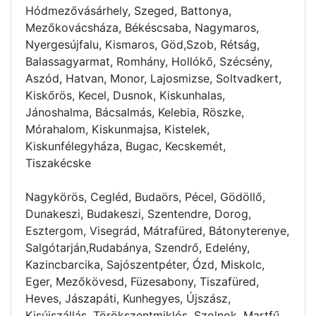
Hódmezővásárhely, Szeged, Battonya,
Mezőkovácsháza, Békéscsaba, Nagymaros,
Nyergesújfalu, Kismaros, Göd,Szob, Rétság,
Balassagyarmat, Romhány, Hollókő, Szécsény,
Aszód, Hatvan, Monor, Lajosmizse, Soltvadkert,
Kiskőrös, Kecel, Dusnok, Kiskunhalas,
Jánoshalma, Bácsalmás, Kelebia, Röszke,
Mórahalom, Kiskunmajsa, Kistelek,
Kiskunfélegyháza, Bugac, Kecskemét,
Tiszakécske
Nagykörös, Cegléd, Budaörs, Pécel, Gödöllő,
Dunakeszi, Budakeszi, Szentendre, Dorog,
Esztergom, Visegrád, Mátrafüred, Bátonyterenye,
Salgótarján,Rudabánya, Szendrő, Edelény,
Kazincbarcika, Sajószentpéter, Ózd, Miskolc,
Eger, Mezőkövesd, Füzesabony, Tiszafüred,
Heves, Jászapáti, Kunhegyes, Újszász,
Kisújszállás, Törökszentmiklós, Szolnok, Martfű,