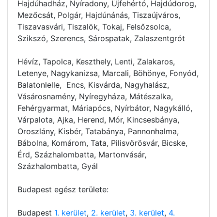
Hajdúhadház, Nyíradony, Újfehértó, Hajdúdorog,
Mezőcsát, Polgár, Hajdúnánás, Tiszaújváros,
Tiszavasvári, Tiszalök, Tokaj, Felsőzsolca,
Szikszó, Szerencs, Sárospatak, Zalaszentgrót
Hévíz, Tapolca, Keszthely, Lenti, Zalakaros,
Letenye, Nagykanizsa, Marcali, Böhönye, Fonyód,
Balatonlelle, Encs, Kisvárda, Nagyhalász,
Vásárosnamény, Nyíregyháza, Mátészalka,
Fehérgyarmat, Máriapócs, Nyírbátor, Nagykálló,
Várpalota, Ajka, Herend, Mór, Kincsesbánya,
Oroszlány, Kisbér, Tatabánya, Pannonhalma,
Bábolna, Komárom, Tata, Pilisvörösvár, Bicske,
Érd, Százhalombatta, Martonvásár,
Százhalombatta, Gyál
Budapest egész területe:
Budapest
1. kerület
,
2. kerület
,
3. kerület
,
4.