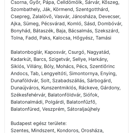
Csorna, Győr, Pápa, Celldömölk, Sárvár, Kőszeg,
Szombathely, Ják, Körmend, Szentgotthárd,
Csepreg, Zalalövő, Vasvár, Jánosháza, Devecser,
Ajka, Sümeg, Pécsvárad, Komló, Sásd, Dombóvár,
Bonyhád, Bátaszék, Baja, Bácsalmás, Szekszárd,
Tolna, Fadd, Paks, Kalocsa, Hőgyész, Tamási
Balatonboglár, Kaposvár, Csurgó, Nagyatád,
Kadarkút, Barcs, Szigetvár, Sellye, Harkány,
Siklós, Villány, Bóly, Mohács, Pécs, Szentlőrinc
Andocs, Tab, Lengyeltóti, Simontornya, Enying,
Dunaföldvár, Solt, Szabadszállás, Sárbogárd,
Dunaújváros, Kunszentmiklós, Ráckeve, Gárdony,
Székesfehérvár, Balatonföldvár, Siófok,
Balatonalmádi, Polgárdi, Balatonfűzfő,
Balatonfüred, Veszprém, Sátoraljaújhely
Budapest egész területe:
Szentes, Mindszent, Kondoros, Orosháza,