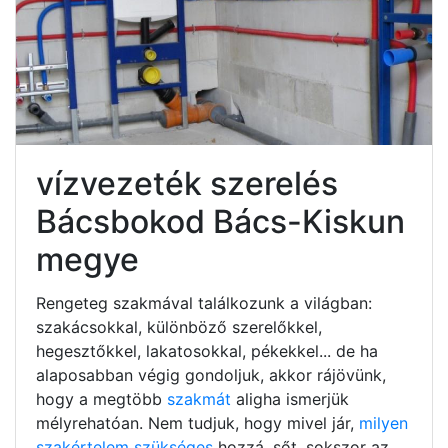
vízvezeték szerelés
Bácsbokod Bács-Kiskun
megye
Rengeteg szakmával találkozunk a világban:
szakácsokkal, különböző szerelőkkel,
hegesztőkkel, lakatosokkal, pékekkel... de ha
alaposabban végig gondoljuk, akkor rájövünk,
hogy a megtöbb
szakmát
aligha ismerjük
mélyrehatóan. Nem tudjuk, hogy mivel jár,
milyen
szakértelem szükséges
hozzá, sőt, sokszor az