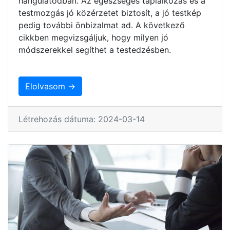
hangulatodban. Az egészséges táplálkozás és a
testmozgás jó közérzetet biztosít, a jó testkép
pedig további önbizalmat ad. A következő
cikkben megvizsgáljuk, hogy milyen jó
módszerekkel segíthet a testedzésben.
Elolvasom →
Létrehozás dátuma: 2024-03-14