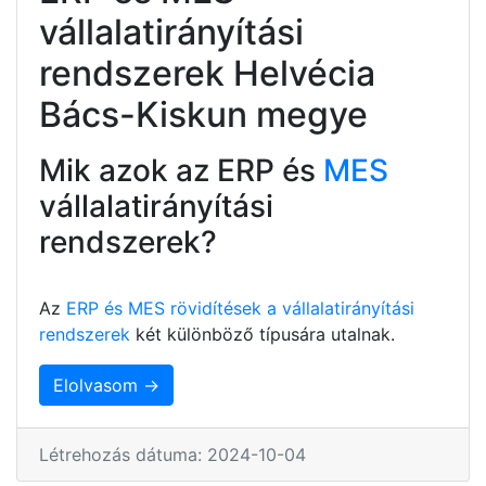
vállalatirányítási
rendszerek Helvécia
Bács-Kiskun megye
Mik azok az ERP és
MES
vállalatirányítási
rendszerek?
Az
ERP és MES rövidítések a vállalatirányítási
rendszerek
két különböző típusára utalnak.
Elolvasom →
Létrehozás dátuma: 2024-10-04