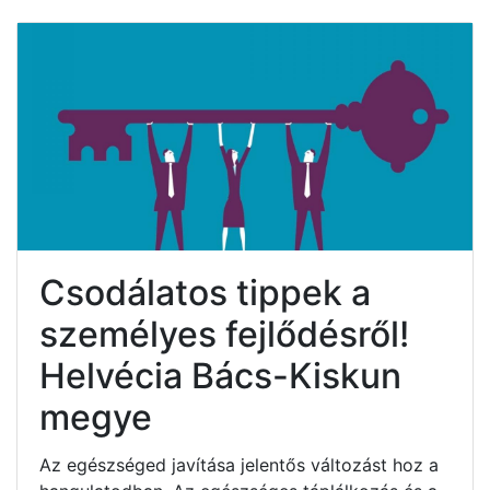
Csodálatos tippek a
személyes fejlődésről!
Helvécia Bács-Kiskun
megye
Az egészséged javítása jelentős változást hoz a