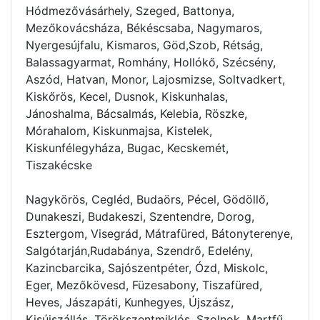
Hódmezővásárhely, Szeged, Battonya,
Mezőkovácsháza, Békéscsaba, Nagymaros,
Nyergesújfalu, Kismaros, Göd,Szob, Rétság,
Balassagyarmat, Romhány, Hollókő, Szécsény,
Aszód, Hatvan, Monor, Lajosmizse, Soltvadkert,
Kiskőrös, Kecel, Dusnok, Kiskunhalas,
Jánoshalma, Bácsalmás, Kelebia, Röszke,
Mórahalom, Kiskunmajsa, Kistelek,
Kiskunfélegyháza, Bugac, Kecskemét,
Tiszakécske
Nagykörös, Cegléd, Budaörs, Pécel, Gödöllő,
Dunakeszi, Budakeszi, Szentendre, Dorog,
Esztergom, Visegrád, Mátrafüred, Bátonyterenye,
Salgótarján,Rudabánya, Szendrő, Edelény,
Kazincbarcika, Sajószentpéter, Ózd, Miskolc,
Eger, Mezőkövesd, Füzesabony, Tiszafüred,
Heves, Jászapáti, Kunhegyes, Újszász,
Kisújszállás, Törökszentmiklós, Szolnok, Martfű,