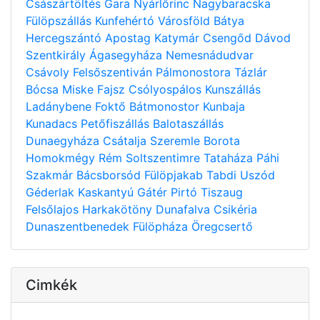
Császártöltés
Gara
Nyárlőrinc
Nagybaracska
Fülöpszállás
Kunfehértó
Városföld
Bátya
Hercegszántó
Apostag
Katymár
Csengőd
Dávod
Szentkirály
Ágasegyháza
Nemesnádudvar
Csávoly
Felsőszentiván
Pálmonostora
Tázlár
Bócsa
Miske
Fajsz
Csólyospálos
Kunszállás
Ladánybene
Foktő
Bátmonostor
Kunbaja
Kunadacs
Petőfiszállás
Balotaszállás
Dunaegyháza
Csátalja
Szeremle
Borota
Homokmégy
Rém
Soltszentimre
Tataháza
Páhi
Szakmár
Bácsborsód
Fülöpjakab
Tabdi
Uszód
Géderlak
Kaskantyú
Gátér
Pirtó
Tiszaug
Felsőlajos
Harkakötöny
Dunafalva
Csikéria
Dunaszentbenedek
Fülöpháza
Öregcsertő
Cimkék