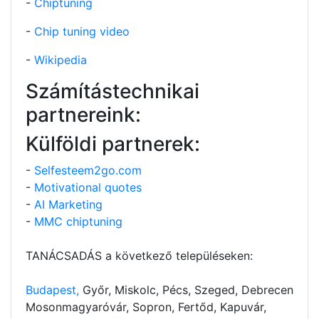
-
Chiptuning
-
Chip tuning video
-
Wikipedia
Számítástechnikai
partnereink:
Külföldi partnerek:
-
Selfesteem2go.com
-
Motivational quotes
-
AI Marketing
-
MMC chiptuning
TANÁCSADÁS a következő településeken:
Budapest,
Győr, Miskolc, Pécs, Szeged, Debrecen
Mosonmagyaróvár, Sopron, Fertőd, Kapuvár,