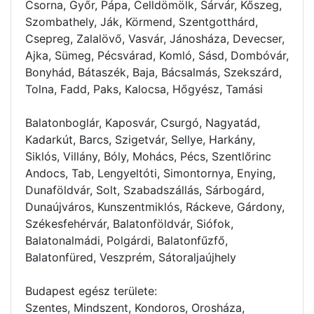
Csorna, Győr, Pápa, Celldömölk, Sárvár, Kőszeg,
Szombathely, Ják, Körmend, Szentgotthárd,
Csepreg, Zalalövő, Vasvár, Jánosháza, Devecser,
Ajka, Sümeg, Pécsvárad, Komló, Sásd, Dombóvár,
Bonyhád, Bátaszék, Baja, Bácsalmás, Szekszárd,
Tolna, Fadd, Paks, Kalocsa, Hőgyész, Tamási
Balatonboglár, Kaposvár, Csurgó, Nagyatád,
Kadarkút, Barcs, Szigetvár, Sellye, Harkány,
Siklós, Villány, Bóly, Mohács, Pécs, Szentlőrinc
Andocs, Tab, Lengyeltóti, Simontornya, Enying,
Dunaföldvár, Solt, Szabadszállás, Sárbogárd,
Dunaújváros, Kunszentmiklós, Ráckeve, Gárdony,
Székesfehérvár, Balatonföldvár, Siófok,
Balatonalmádi, Polgárdi, Balatonfűzfő,
Balatonfüred, Veszprém, Sátoraljaújhely
Budapest egész területe:
Szentes, Mindszent, Kondoros, Orosháza,