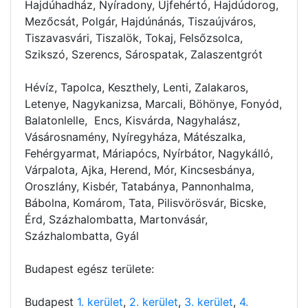
Hajdúhadház, Nyíradony, Újfehértó, Hajdúdorog,
Mezőcsát, Polgár, Hajdúnánás, Tiszaújváros,
Tiszavasvári, Tiszalök, Tokaj, Felsőzsolca,
Szikszó, Szerencs, Sárospatak, Zalaszentgrót
Hévíz, Tapolca, Keszthely, Lenti, Zalakaros,
Letenye, Nagykanizsa, Marcali, Böhönye, Fonyód,
Balatonlelle, Encs, Kisvárda, Nagyhalász,
Vásárosnamény, Nyíregyháza, Mátészalka,
Fehérgyarmat, Máriapócs, Nyírbátor, Nagykálló,
Várpalota, Ajka, Herend, Mór, Kincsesbánya,
Oroszlány, Kisbér, Tatabánya, Pannonhalma,
Bábolna, Komárom, Tata, Pilisvörösvár, Bicske,
Érd, Százhalombatta, Martonvásár,
Százhalombatta, Gyál
Budapest egész területe:
Budapest
1. kerület
,
2. kerület
,
3. kerület
,
4.