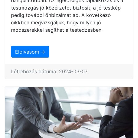
hangulatodban. Az egészséges táplálkozás és a
testmozgás jó közérzetet biztosít, a jó testkép
pedig további önbizalmat ad. A következő
cikkben megvizsgáljuk, hogy milyen jó
módszerekkel segíthet a testedzésben.
Elolvasom →
Létrehozás dátuma: 2024-03-07