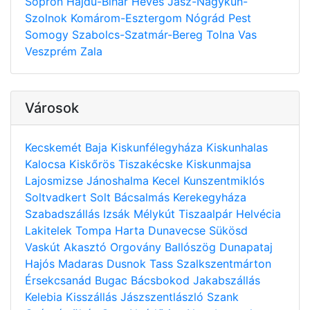
Sopron
Hajdú-Bihar
Heves
Jász-Nagykun-
Szolnok
Komárom-Esztergom
Nógrád
Pest
Somogy
Szabolcs-Szatmár-Bereg
Tolna
Vas
Veszprém
Zala
Városok
Kecskemét
Baja
Kiskunfélegyháza
Kiskunhalas
Kalocsa
Kiskőrös
Tiszakécske
Kiskunmajsa
Lajosmizse
Jánoshalma
Kecel
Kunszentmiklós
Soltvadkert
Solt
Bácsalmás
Kerekegyháza
Szabadszállás
Izsák
Mélykút
Tiszaalpár
Helvécia
Lakitelek
Tompa
Harta
Dunavecse
Sükösd
Vaskút
Akasztó
Orgovány
Ballószög
Dunapataj
Hajós
Madaras
Dusnok
Tass
Szalkszentmárton
Érsekcsanád
Bugac
Bácsbokod
Jakabszállás
Kelebia
Kisszállás
Jászszentlászló
Szank