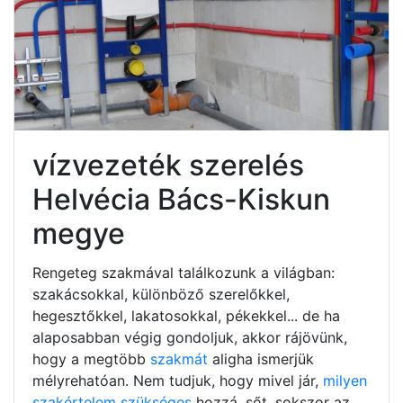
vízvezeték szerelés
Helvécia Bács-Kiskun
megye
Rengeteg szakmával találkozunk a világban:
szakácsokkal, különböző szerelőkkel,
hegesztőkkel, lakatosokkal, pékekkel... de ha
alaposabban végig gondoljuk, akkor rájövünk,
hogy a megtöbb
szakmát
aligha ismerjük
mélyrehatóan. Nem tudjuk, hogy mivel jár,
milyen
szakértelem szükséges
hozzá, sőt, sokszor az