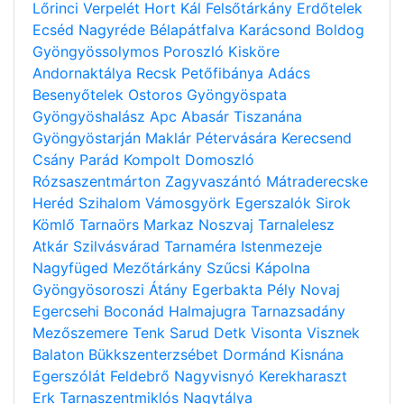
Lőrinci
Verpelét
Hort
Kál
Felsőtárkány
Erdőtelek
Ecséd
Nagyréde
Bélapátfalva
Karácsond
Boldog
Gyöngyössolymos
Poroszló
Kisköre
Andornaktálya
Recsk
Petőfibánya
Adács
Besenyőtelek
Ostoros
Gyöngyöspata
Gyöngyöshalász
Apc
Abasár
Tiszanána
Gyöngyöstarján
Maklár
Pétervására
Kerecsend
Csány
Parád
Kompolt
Domoszló
Rózsaszentmárton
Zagyvaszántó
Mátraderecske
Heréd
Szihalom
Vámosgyörk
Egerszalók
Sirok
Kömlő
Tarnaörs
Markaz
Noszvaj
Tarnalelesz
Atkár
Szilvásvárad
Tarnaméra
Istenmezeje
Nagyfüged
Mezőtárkány
Szűcsi
Kápolna
Gyöngyösoroszi
Átány
Egerbakta
Pély
Novaj
Egercsehi
Boconád
Halmajugra
Tarnazsadány
Mezőszemere
Tenk
Sarud
Detk
Visonta
Visznek
Balaton
Bükkszenterzsébet
Dormánd
Kisnána
Egerszólát
Feldebrő
Nagyvisnyó
Kerekharaszt
Erk
Tarnaszentmiklós
Nagytálya