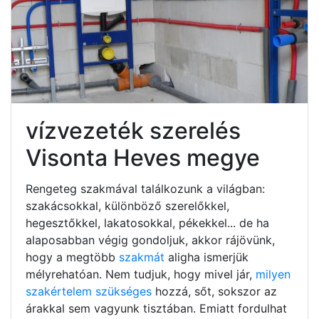
vízvezeték szerelés
Visonta Heves megye
Rengeteg szakmával találkozunk a világban:
szakácsokkal, különböző szerelőkkel,
hegesztőkkel, lakatosokkal, pékekkel... de ha
alaposabban végig gondoljuk, akkor rájövünk,
hogy a megtöbb
szakmát
aligha ismerjük
mélyrehatóan. Nem tudjuk, hogy mivel jár,
milyen
szakértelem szükséges
hozzá, sőt, sokszor az
árakkal sem vagyunk tisztában. Emiatt fordulhat