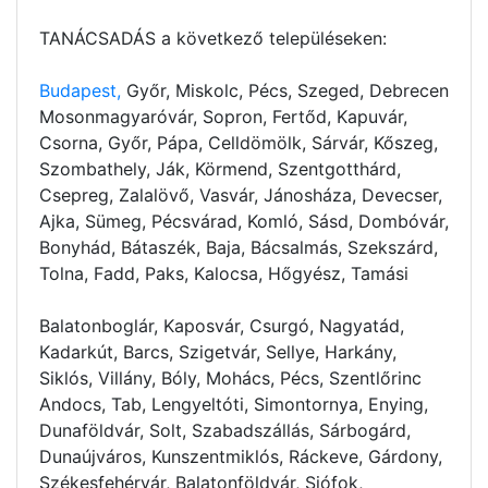
TANÁCSADÁS a következő településeken:
Budapest,
Győr, Miskolc, Pécs, Szeged, Debrecen
Mosonmagyaróvár, Sopron, Fertőd, Kapuvár,
Csorna, Győr, Pápa, Celldömölk, Sárvár, Kőszeg,
Szombathely, Ják, Körmend, Szentgotthárd,
Csepreg, Zalalövő, Vasvár, Jánosháza, Devecser,
Ajka, Sümeg, Pécsvárad, Komló, Sásd, Dombóvár,
Bonyhád, Bátaszék, Baja, Bácsalmás, Szekszárd,
Tolna, Fadd, Paks, Kalocsa, Hőgyész, Tamási
Balatonboglár, Kaposvár, Csurgó, Nagyatád,
Kadarkút, Barcs, Szigetvár, Sellye, Harkány,
Siklós, Villány, Bóly, Mohács, Pécs, Szentlőrinc
Andocs, Tab, Lengyeltóti, Simontornya, Enying,
Dunaföldvár, Solt, Szabadszállás, Sárbogárd,
Dunaújváros, Kunszentmiklós, Ráckeve, Gárdony,
Székesfehérvár, Balatonföldvár, Siófok,