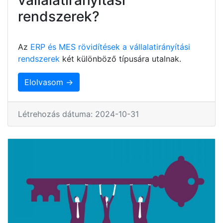
rendszerek?
Az
ERP és MES rövidítések a vállalatirányítási
rendszerek
két különböző típusára utalnak.
Elolvasom →
Létrehozás dátuma: 2024-10-31