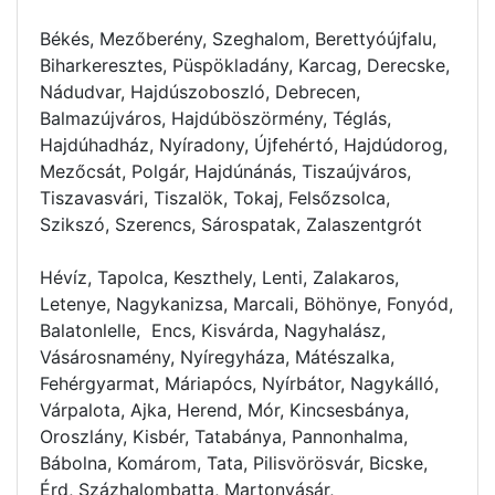
Békés, Mezőberény, Szeghalom, Berettyóújfalu,
Biharkeresztes, Püspökladány, Karcag, Derecske,
Nádudvar, Hajdúszoboszló, Debrecen,
Balmazújváros, Hajdúböszörmény, Téglás,
Hajdúhadház, Nyíradony, Újfehértó, Hajdúdorog,
Mezőcsát, Polgár, Hajdúnánás, Tiszaújváros,
Tiszavasvári, Tiszalök, Tokaj, Felsőzsolca,
Szikszó, Szerencs, Sárospatak, Zalaszentgrót
Hévíz, Tapolca, Keszthely, Lenti, Zalakaros,
Letenye, Nagykanizsa, Marcali, Böhönye, Fonyód,
Balatonlelle, Encs, Kisvárda, Nagyhalász,
Vásárosnamény, Nyíregyháza, Mátészalka,
Fehérgyarmat, Máriapócs, Nyírbátor, Nagykálló,
Várpalota, Ajka, Herend, Mór, Kincsesbánya,
Oroszlány, Kisbér, Tatabánya, Pannonhalma,
Bábolna, Komárom, Tata, Pilisvörösvár, Bicske,
Érd, Százhalombatta, Martonvásár,