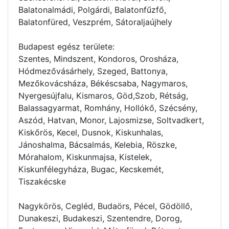
Balatonalmádi, Polgárdi, Balatonfűzfő,
Balatonfüred, Veszprém, Sátoraljaújhely
Budapest egész területe:
Szentes, Mindszent, Kondoros, Orosháza,
Hódmezővásárhely, Szeged, Battonya,
Mezőkovácsháza, Békéscsaba, Nagymaros,
Nyergesújfalu, Kismaros, Göd,Szob, Rétság,
Balassagyarmat, Romhány, Hollókő, Szécsény,
Aszód, Hatvan, Monor, Lajosmizse, Soltvadkert,
Kiskőrös, Kecel, Dusnok, Kiskunhalas,
Jánoshalma, Bácsalmás, Kelebia, Röszke,
Mórahalom, Kiskunmajsa, Kistelek,
Kiskunfélegyháza, Bugac, Kecskemét,
Tiszakécske
Nagykörös, Cegléd, Budaörs, Pécel, Gödöllő,
Dunakeszi, Budakeszi, Szentendre, Dorog,