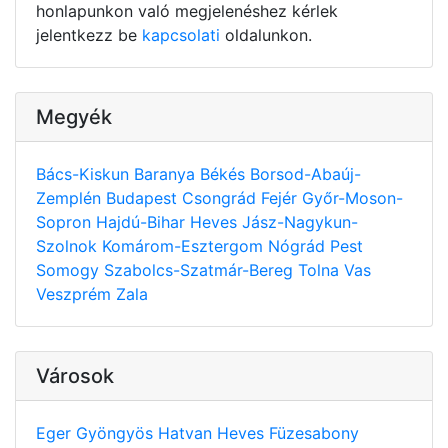
honlapunkon való megjelenéshez kérlek
jelentkezz be
kapcsolati
oldalunkon.
Megyék
Bács-Kiskun
Baranya
Békés
Borsod-Abaúj-
Zemplén
Budapest
Csongrád
Fejér
Győr-Moson-
Sopron
Hajdú-Bihar
Heves
Jász-Nagykun-
Szolnok
Komárom-Esztergom
Nógrád
Pest
Somogy
Szabolcs-Szatmár-Bereg
Tolna
Vas
Veszprém
Zala
Városok
Eger
Gyöngyös
Hatvan
Heves
Füzesabony