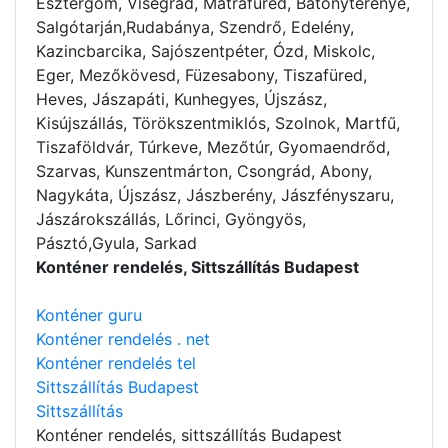
Esztergom, Visegrád, Mátrafüred, Bátonyterenye,
Salgótarján,Rudabánya, Szendrő, Edelény,
Kazincbarcika, Sajószentpéter, Ózd, Miskolc,
Eger, Mezőkövesd, Füzesabony, Tiszafüred,
Heves, Jászapáti, Kunhegyes, Újszász,
Kisújszállás, Törökszentmiklós, Szolnok, Martfű,
Tiszaföldvár, Túrkeve, Mezőtúr, Gyomaendrőd,
Szarvas, Kunszentmárton, Csongrád, Abony,
Nagykáta, Újszász, Jászberény, Jászfényszaru,
Jászárokszállás, Lőrinci, Gyöngyös,
Pásztó,Gyula, Sarkad
Konténer rendelés, Sittszállítás Budapest
Konténer guru
Konténer rendelés . net
Konténer rendelés tel
Sittszállítás Budapest
Sittszállítás
Konténer rendelés
, sittszállítás Budapest