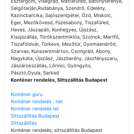
Esztergom, Visegrád, Mátrafüred, Bátonyterenye,
Salgótarján,Rudabánya, Szendrő, Edelény,
Kazincbarcika, Sajószentpéter, Ózd, Miskolc,
Eger, Mezőkövesd, Füzesabony, Tiszafüred,
Heves, Jászapáti, Kunhegyes, Újszász,
Kisújszállás, Törökszentmiklós, Szolnok, Martfű,
Tiszaföldvár, Túrkeve, Mezőtúr, Gyomaendrőd,
Szarvas, Kunszentmárton, Csongrád, Abony,
Nagykáta, Újszász, Jászberény, Jászfényszaru,
Jászárokszállás, Lőrinci, Gyöngyös,
Pásztó,Gyula, Sarkad
Konténer rendelés, Sittszállítás Budapest
Konténer guru
Konténer rendelés . net
Konténer rendelés tel
Sittszállítás Budapest
Sittszállítás
Konténer rendelés
, sittszállítás Budapest