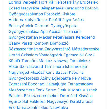
Lőrinci
Verpelét
Hort
Kál
Felsőtárkány
Erdőtelek
Ecséd
Nagyréde
Bélapátfalva
Karácsond
Boldog
Gyöngyössolymos
Poroszló
Kisköre
Andornaktálya
Recsk
Petőfibánya
Adács
Besenyőtelek
Ostoros
Gyöngyöspata
Gyöngyöshalász
Apc
Abasár
Tiszanána
Gyöngyöstarján
Maklár
Pétervására
Kerecsend
Csány
Parád
Kompolt
Domoszló
Rózsaszentmárton
Zagyvaszántó
Mátraderecske
Heréd
Szihalom
Vámosgyörk
Egerszalók
Sirok
Kömlő
Tarnaörs
Markaz
Noszvaj
Tarnalelesz
Atkár
Szilvásvárad
Tarnaméra
Istenmezeje
Nagyfüged
Mezőtárkány
Szűcsi
Kápolna
Gyöngyösoroszi
Átány
Egerbakta
Pély
Novaj
Egercsehi
Boconád
Halmajugra
Tarnazsadány
Mezőszemere
Tenk
Sarud
Detk
Visonta
Visznek
Balaton
Bükkszenterzsébet
Dormánd
Kisnána
Egerszólát
Feldebrő
Nagyvisnyó
Kerekharaszt
Erk
Tarnaszentmiklós
Nagytálya