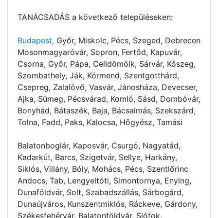
TANÁCSADÁS a következő településeken:
Budapest,
Győr, Miskolc, Pécs, Szeged, Debrecen
Mosonmagyaróvár, Sopron, Fertőd, Kapuvár,
Csorna, Győr, Pápa, Celldömölk, Sárvár, Kőszeg,
Szombathely, Ják, Körmend, Szentgotthárd,
Csepreg, Zalalövő, Vasvár, Jánosháza, Devecser,
Ajka, Sümeg, Pécsvárad, Komló, Sásd, Dombóvár,
Bonyhád, Bátaszék, Baja, Bácsalmás, Szekszárd,
Tolna, Fadd, Paks, Kalocsa, Hőgyész, Tamási
Balatonboglár, Kaposvár, Csurgó, Nagyatád,
Kadarkút, Barcs, Szigetvár, Sellye, Harkány,
Siklós, Villány, Bóly, Mohács, Pécs, Szentlőrinc
Andocs, Tab, Lengyeltóti, Simontornya, Enying,
Dunaföldvár, Solt, Szabadszállás, Sárbogárd,
Dunaújváros, Kunszentmiklós, Ráckeve, Gárdony,
Székesfehérvár, Balatonföldvár, Siófok,