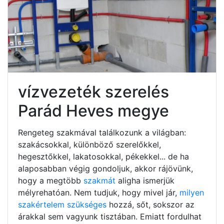
vízvezeték szerelés
Parád Heves megye
Rengeteg szakmával találkozunk a világban:
szakácsokkal, különböző szerelőkkel,
hegesztőkkel, lakatosokkal, pékekkel... de ha
alaposabban végig gondoljuk, akkor rájövünk,
hogy a megtöbb
szakmát
aligha ismerjük
mélyrehatóan. Nem tudjuk, hogy mivel jár,
milyen
szakértelem szükséges
hozzá, sőt, sokszor az
árakkal sem vagyunk tisztában. Emiatt fordulhat