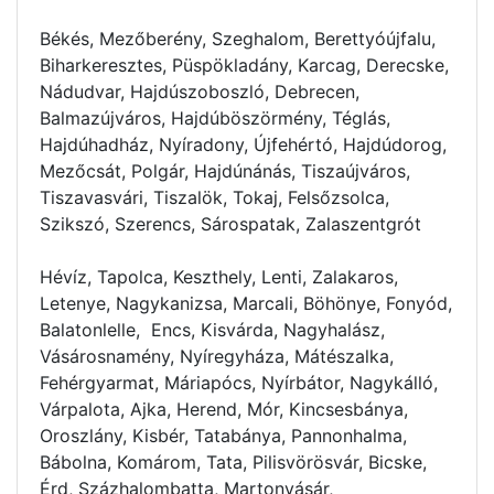
Békés, Mezőberény, Szeghalom, Berettyóújfalu,
Biharkeresztes, Püspökladány, Karcag, Derecske,
Nádudvar, Hajdúszoboszló, Debrecen,
Balmazújváros, Hajdúböszörmény, Téglás,
Hajdúhadház, Nyíradony, Újfehértó, Hajdúdorog,
Mezőcsát, Polgár, Hajdúnánás, Tiszaújváros,
Tiszavasvári, Tiszalök, Tokaj, Felsőzsolca,
Szikszó, Szerencs, Sárospatak, Zalaszentgrót
Hévíz, Tapolca, Keszthely, Lenti, Zalakaros,
Letenye, Nagykanizsa, Marcali, Böhönye, Fonyód,
Balatonlelle, Encs, Kisvárda, Nagyhalász,
Vásárosnamény, Nyíregyháza, Mátészalka,
Fehérgyarmat, Máriapócs, Nyírbátor, Nagykálló,
Várpalota, Ajka, Herend, Mór, Kincsesbánya,
Oroszlány, Kisbér, Tatabánya, Pannonhalma,
Bábolna, Komárom, Tata, Pilisvörösvár, Bicske,
Érd, Százhalombatta, Martonvásár,