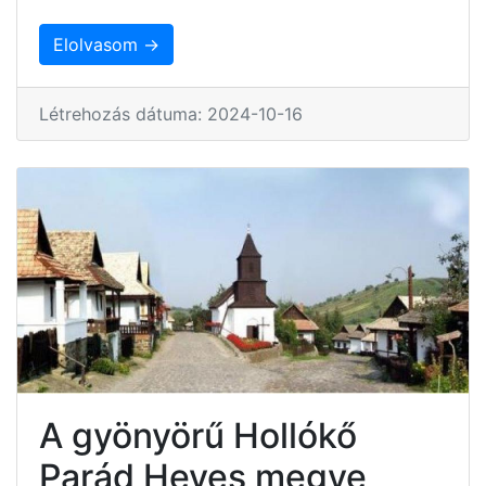
Elolvasom →
Létrehozás dátuma: 2024-10-16
A gyönyörű Hollókő
Parád Heves megye