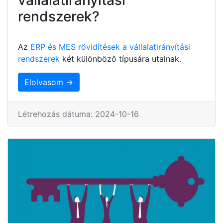
rendszerek?
Az
ERP és MES rövidítések a vállalatirányítási
rendszerek
két különböző típusára utalnak.
Elolvasom →
Létrehozás dátuma: 2024-10-16