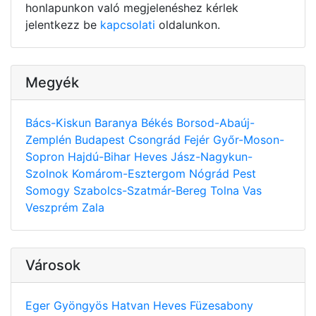
honlapunkon való megjelenéshez kérlek
jelentkezz be
kapcsolati
oldalunkon.
Megyék
Bács-Kiskun
Baranya
Békés
Borsod-Abaúj-
Zemplén
Budapest
Csongrád
Fejér
Győr-Moson-
Sopron
Hajdú-Bihar
Heves
Jász-Nagykun-
Szolnok
Komárom-Esztergom
Nógrád
Pest
Somogy
Szabolcs-Szatmár-Bereg
Tolna
Vas
Veszprém
Zala
Városok
Eger
Gyöngyös
Hatvan
Heves
Füzesabony