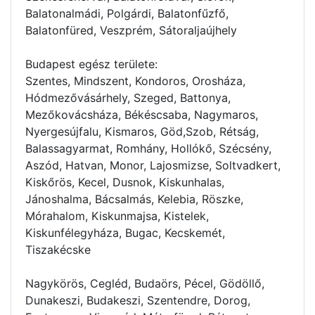
Balatonalmádi, Polgárdi, Balatonfűzfő,
Balatonfüred, Veszprém, Sátoraljaújhely
Budapest egész területe:
Szentes, Mindszent, Kondoros, Orosháza,
Hódmezővásárhely, Szeged, Battonya,
Mezőkovácsháza, Békéscsaba, Nagymaros,
Nyergesújfalu, Kismaros, Göd,Szob, Rétság,
Balassagyarmat, Romhány, Hollókő, Szécsény,
Aszód, Hatvan, Monor, Lajosmizse, Soltvadkert,
Kiskőrös, Kecel, Dusnok, Kiskunhalas,
Jánoshalma, Bácsalmás, Kelebia, Röszke,
Mórahalom, Kiskunmajsa, Kistelek,
Kiskunfélegyháza, Bugac, Kecskemét,
Tiszakécske
Nagykörös, Cegléd, Budaörs, Pécel, Gödöllő,
Dunakeszi, Budakeszi, Szentendre, Dorog,