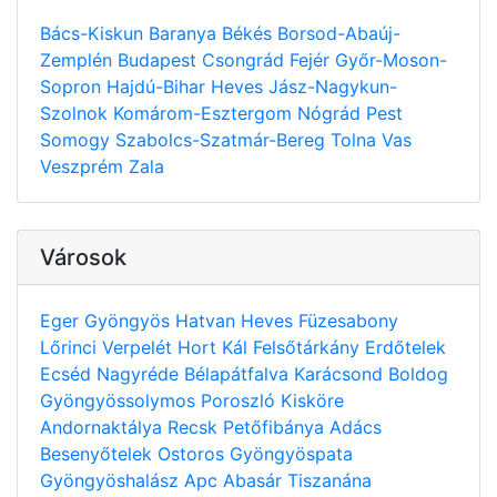
Bács-Kiskun
Baranya
Békés
Borsod-Abaúj-
Zemplén
Budapest
Csongrád
Fejér
Győr-Moson-
Sopron
Hajdú-Bihar
Heves
Jász-Nagykun-
Szolnok
Komárom-Esztergom
Nógrád
Pest
Somogy
Szabolcs-Szatmár-Bereg
Tolna
Vas
Veszprém
Zala
Városok
Eger
Gyöngyös
Hatvan
Heves
Füzesabony
Lőrinci
Verpelét
Hort
Kál
Felsőtárkány
Erdőtelek
Ecséd
Nagyréde
Bélapátfalva
Karácsond
Boldog
Gyöngyössolymos
Poroszló
Kisköre
Andornaktálya
Recsk
Petőfibánya
Adács
Besenyőtelek
Ostoros
Gyöngyöspata
Gyöngyöshalász
Apc
Abasár
Tiszanána