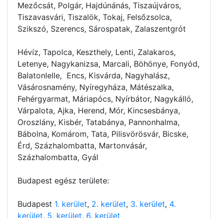
Mezőcsát, Polgár, Hajdúnánás, Tiszaújváros,
Tiszavasvári, Tiszalök, Tokaj, Felsőzsolca,
Szikszó, Szerencs, Sárospatak, Zalaszentgrót
Hévíz, Tapolca, Keszthely, Lenti, Zalakaros,
Letenye, Nagykanizsa, Marcali, Böhönye, Fonyód,
Balatonlelle, Encs, Kisvárda, Nagyhalász,
Vásárosnamény, Nyíregyháza, Mátészalka,
Fehérgyarmat, Máriapócs, Nyírbátor, Nagykálló,
Várpalota, Ajka, Herend, Mór, Kincsesbánya,
Oroszlány, Kisbér, Tatabánya, Pannonhalma,
Bábolna, Komárom, Tata, Pilisvörösvár, Bicske,
Érd, Százhalombatta, Martonvásár,
Százhalombatta, Gyál
Budapest egész területe:
Budapest
1. kerület
,
2. kerület
,
3. kerület
,
4.
kerület
,
5. kerület
,
6. kerület