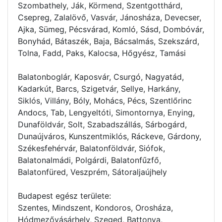
Szombathely, Ják, Körmend, Szentgotthárd,
Csepreg, Zalalövő, Vasvár, Jánosháza, Devecser,
Ajka, Sümeg, Pécsvárad, Komló, Sásd, Dombóvár,
Bonyhád, Bátaszék, Baja, Bácsalmás, Szekszárd,
Tolna, Fadd, Paks, Kalocsa, Hőgyész, Tamási
Balatonboglár, Kaposvár, Csurgó, Nagyatád,
Kadarkút, Barcs, Szigetvár, Sellye, Harkány,
Siklós, Villány, Bóly, Mohács, Pécs, Szentlőrinc
Andocs, Tab, Lengyeltóti, Simontornya, Enying,
Dunaföldvár, Solt, Szabadszállás, Sárbogárd,
Dunaújváros, Kunszentmiklós, Ráckeve, Gárdony,
Székesfehérvár, Balatonföldvár, Siófok,
Balatonalmádi, Polgárdi, Balatonfűzfő,
Balatonfüred, Veszprém, Sátoraljaújhely
Budapest egész területe:
Szentes, Mindszent, Kondoros, Orosháza,
Hódmezővásárhely, Szeged, Battonya,