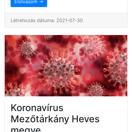
Elolvasom →
Létrehozás dátuma: 2021-07-30
Koronavírus
Mezőtárkány Heves
megye