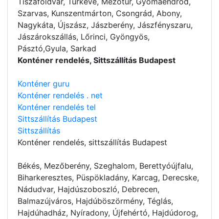
Tiszaföldvár, Túrkeve, Mezőtúr, Gyomaendrőd,
Szarvas, Kunszentmárton, Csongrád, Abony,
Nagykáta, Újszász, Jászberény, Jászfényszaru,
Jászárokszállás, Lőrinci, Gyöngyös,
Pásztó,Gyula, Sarkad
Konténer rendelés, Sittszállítás Budapest
Konténer guru
Konténer rendelés . net
Konténer rendelés tel
Sittszállítás Budapest
Sittszállítás
Konténer rendelés
, sittszállítás Budapest
Békés, Mezőberény, Szeghalom, Berettyóújfalu,
Biharkeresztes, Püspökladány, Karcag, Derecske,
Nádudvar, Hajdúszoboszló, Debrecen,
Balmazújváros, Hajdúböszörmény, Téglás,
Hajdúhadház, Nyíradony, Újfehértó, Hajdúdorog,