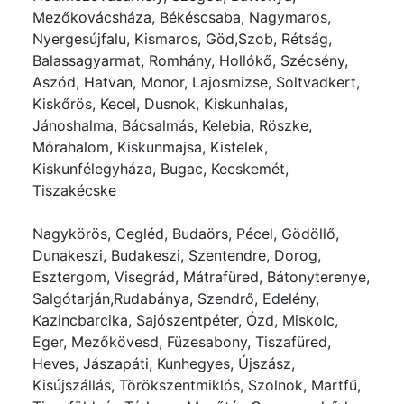
Mezőkovácsháza, Békéscsaba, Nagymaros,
Nyergesújfalu, Kismaros, Göd,Szob, Rétság,
Balassagyarmat, Romhány, Hollókő, Szécsény,
Aszód, Hatvan, Monor, Lajosmizse, Soltvadkert,
Kiskőrös, Kecel, Dusnok, Kiskunhalas,
Jánoshalma, Bácsalmás, Kelebia, Röszke,
Mórahalom, Kiskunmajsa, Kistelek,
Kiskunfélegyháza, Bugac, Kecskemét,
Tiszakécske
Nagykörös, Cegléd, Budaörs, Pécel, Gödöllő,
Dunakeszi, Budakeszi, Szentendre, Dorog,
Esztergom, Visegrád, Mátrafüred, Bátonyterenye,
Salgótarján,Rudabánya, Szendrő, Edelény,
Kazincbarcika, Sajószentpéter, Ózd, Miskolc,
Eger, Mezőkövesd, Füzesabony, Tiszafüred,
Heves, Jászapáti, Kunhegyes, Újszász,
Kisújszállás, Törökszentmiklós, Szolnok, Martfű,