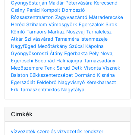
Gyöngyöstarján
Maklár
Pétervására
Kerecsend
Csány
Parád
Kompolt
Domoszló
Rózsaszentmárton
Zagyvaszántó
Mátraderecske
Heréd
Szihalom
Vámosgyörk
Egerszalók
Sirok
Kömlő
Tarnaörs
Markaz
Noszvaj
Tarnalelesz
Atkár
Szilvásvárad
Tarnaméra
Istenmezeje
Nagyfüged
Mezőtárkány
Szűcsi
Kápolna
Gyöngyösoroszi
Átány
Egerbakta
Pély
Novaj
Egercsehi
Boconád
Halmajugra
Tarnazsadány
Mezőszemere
Tenk
Sarud
Detk
Visonta
Visznek
Balaton
Bükkszenterzsébet
Dormánd
Kisnána
Egerszólát
Feldebrő
Nagyvisnyó
Kerekharaszt
Erk
Tarnaszentmiklós
Nagytálya
Cimkék
vízvezeték szerelés
vízvezeték rendszer