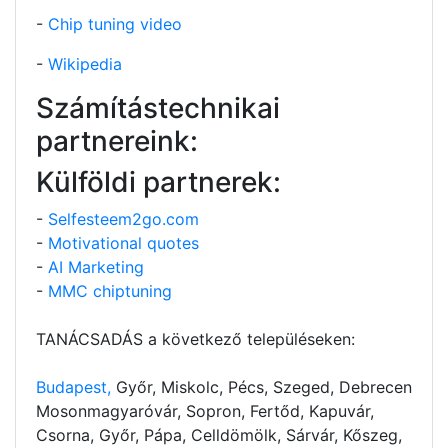
-
Chip tuning video
-
Wikipedia
Számítástechnikai
partnereink:
Külföldi partnerek:
-
Selfesteem2go.com
-
Motivational quotes
-
AI Marketing
-
MMC chiptuning
TANÁCSADÁS a következő településeken:
Budapest,
Győr, Miskolc, Pécs, Szeged, Debrecen
Mosonmagyaróvár, Sopron, Fertőd, Kapuvár,
Csorna, Győr, Pápa, Celldömölk, Sárvár, Kőszeg,