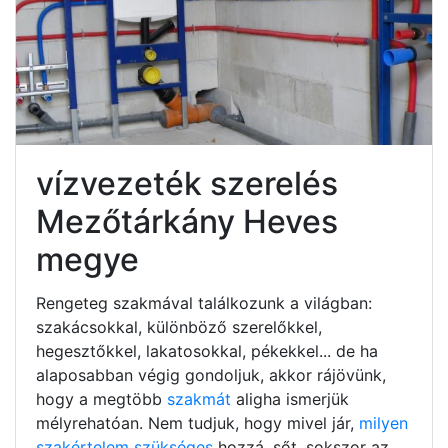
vízvezeték szerelés
Mezőtárkány Heves
megye
Rengeteg szakmával találkozunk a világban:
szakácsokkal, különböző szerelőkkel,
hegesztőkkel, lakatosokkal, pékekkel... de ha
alaposabban végig gondoljuk, akkor rájövünk,
hogy a megtöbb
szakmát
aligha ismerjük
mélyrehatóan. Nem tudjuk, hogy mivel jár,
milyen
szakértelem szükséges
hozzá, sőt, sokszor az