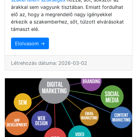
árakkal sem vagyunk tisztában. Emiatt fordulhat
elő az, hogy a megrendelő nagy igényekkel
érkezik a szakemberhez, sőt, túlzott elvárásokat
támaszt elé.
Elolvasom →
Létrehozás dátuma: 2026-03-02