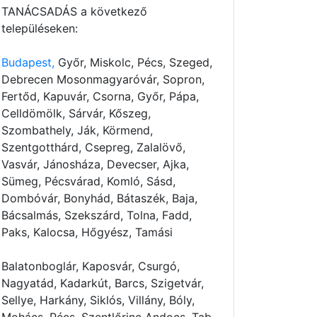
TANÁCSADÁS a következő
településeken:
Budapest,
Győr, Miskolc, Pécs, Szeged,
Debrecen Mosonmagyaróvár, Sopron,
Fertőd, Kapuvár, Csorna, Győr, Pápa,
Celldömölk, Sárvár, Kőszeg,
Szombathely, Ják, Körmend,
Szentgotthárd, Csepreg, Zalalövő,
Vasvár, Jánosháza, Devecser, Ajka,
Sümeg, Pécsvárad, Komló, Sásd,
Dombóvár, Bonyhád, Bátaszék, Baja,
Bácsalmás, Szekszárd, Tolna, Fadd,
Paks, Kalocsa, Hőgyész, Tamási
Balatonboglár, Kaposvár, Csurgó,
Nagyatád, Kadarkút, Barcs, Szigetvár,
Sellye, Harkány, Siklós, Villány, Bóly,