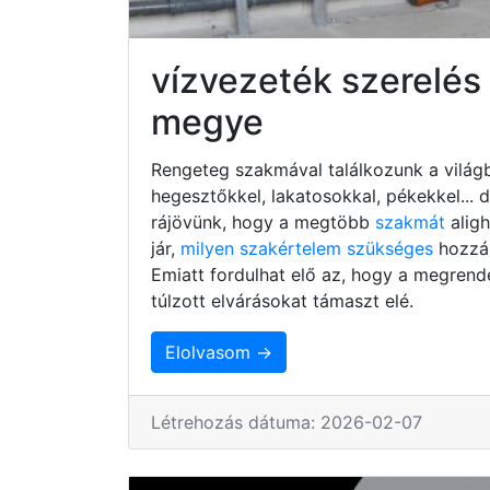
vízvezeték szerelé
megye
Rengeteg szakmával találkozunk a világb
hegesztőkkel, lakatosokkal, pékekkel...
rájövünk, hogy a megtöbb
szakmát
alig
jár,
milyen szakértelem szükséges
hozzá,
Emiatt fordulhat elő az, hogy a megrend
túlzott elvárásokat támaszt elé.
Elolvasom →
Létrehozás dátuma: 2026-02-07