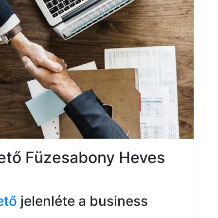
tető Füzesabony Heves
ető
jelenléte a business