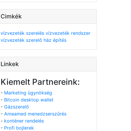
Cimkék
vízvezeték szerelés
vízvezeték rendszer
vízvezeték szerelő
ház építés
Linkek
Kiemelt Partnereink:
-
Marketing ügynökség
-
Bitcoin desktop wallet
-
Gázszerelő
-
Ameamed menedzserszűrés
-
konténer rendelés
-
Profi bojlerek