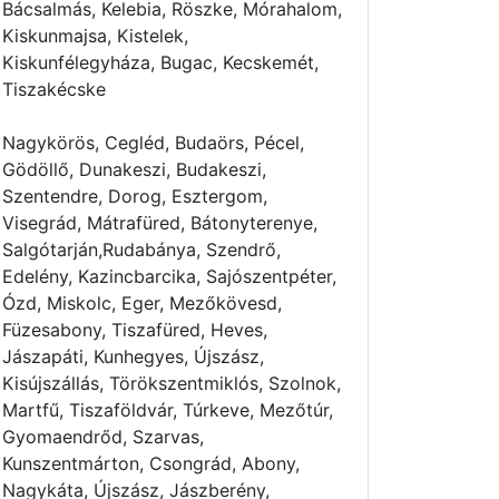
Bácsalmás, Kelebia, Röszke, Mórahalom,
Kiskunmajsa, Kistelek,
Kiskunfélegyháza, Bugac, Kecskemét,
Tiszakécske
Nagykörös, Cegléd, Budaörs, Pécel,
Gödöllő, Dunakeszi, Budakeszi,
Szentendre, Dorog, Esztergom,
Visegrád, Mátrafüred, Bátonyterenye,
Salgótarján,Rudabánya, Szendrő,
Edelény, Kazincbarcika, Sajószentpéter,
Ózd, Miskolc, Eger, Mezőkövesd,
Füzesabony, Tiszafüred, Heves,
Jászapáti, Kunhegyes, Újszász,
Kisújszállás, Törökszentmiklós, Szolnok,
Martfű, Tiszaföldvár, Túrkeve, Mezőtúr,
Gyomaendrőd, Szarvas,
Kunszentmárton, Csongrád, Abony,
Nagykáta, Újszász, Jászberény,