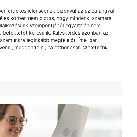
pen érdekes jelenségnek bizonyul az üzleti angyal
zéles körben nem biztos, hogy mindenki számára
vállalkozásunk szempontjából egyáltalán nem
ta befektetőt keresünk. Kulcskérdés azonban az,
 számunkra leginkább megfelelőt. Íme, pár
venni, meggondolni, ha otthonosan szeretnénk