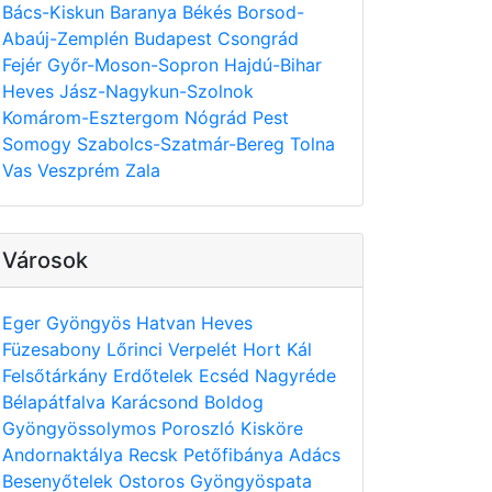
Bács-Kiskun
Baranya
Békés
Borsod-
Abaúj-Zemplén
Budapest
Csongrád
Fejér
Győr-Moson-Sopron
Hajdú-Bihar
Heves
Jász-Nagykun-Szolnok
Komárom-Esztergom
Nógrád
Pest
Somogy
Szabolcs-Szatmár-Bereg
Tolna
Vas
Veszprém
Zala
Városok
Eger
Gyöngyös
Hatvan
Heves
Füzesabony
Lőrinci
Verpelét
Hort
Kál
Felsőtárkány
Erdőtelek
Ecséd
Nagyréde
Bélapátfalva
Karácsond
Boldog
Gyöngyössolymos
Poroszló
Kisköre
Andornaktálya
Recsk
Petőfibánya
Adács
Besenyőtelek
Ostoros
Gyöngyöspata