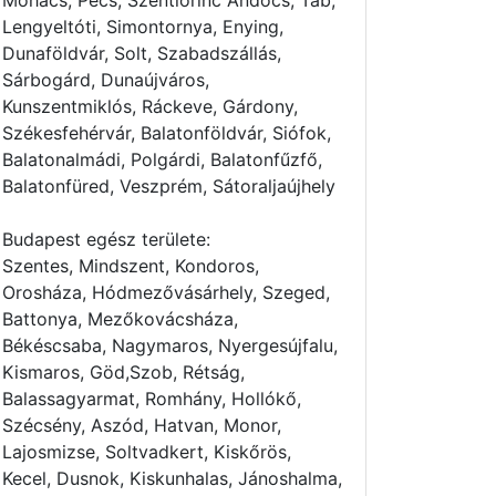
Mohács, Pécs, Szentlőrinc Andocs, Tab,
Lengyeltóti, Simontornya, Enying,
Dunaföldvár, Solt, Szabadszállás,
Sárbogárd, Dunaújváros,
Kunszentmiklós, Ráckeve, Gárdony,
Székesfehérvár, Balatonföldvár, Siófok,
Balatonalmádi, Polgárdi, Balatonfűzfő,
Balatonfüred, Veszprém, Sátoraljaújhely
Budapest egész területe:
Szentes, Mindszent, Kondoros,
Orosháza, Hódmezővásárhely, Szeged,
Battonya, Mezőkovácsháza,
Békéscsaba, Nagymaros, Nyergesújfalu,
Kismaros, Göd,Szob, Rétság,
Balassagyarmat, Romhány, Hollókő,
Szécsény, Aszód, Hatvan, Monor,
Lajosmizse, Soltvadkert, Kiskőrös,
Kecel, Dusnok, Kiskunhalas, Jánoshalma,