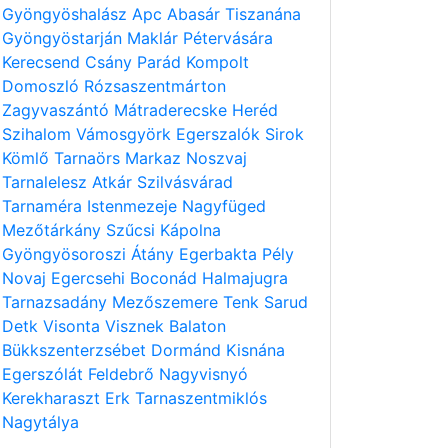
Gyöngyöshalász
Apc
Abasár
Tiszanána
Gyöngyöstarján
Maklár
Pétervására
Kerecsend
Csány
Parád
Kompolt
Domoszló
Rózsaszentmárton
Zagyvaszántó
Mátraderecske
Heréd
Szihalom
Vámosgyörk
Egerszalók
Sirok
Kömlő
Tarnaörs
Markaz
Noszvaj
Tarnalelesz
Atkár
Szilvásvárad
Tarnaméra
Istenmezeje
Nagyfüged
Mezőtárkány
Szűcsi
Kápolna
Gyöngyösoroszi
Átány
Egerbakta
Pély
Novaj
Egercsehi
Boconád
Halmajugra
Tarnazsadány
Mezőszemere
Tenk
Sarud
Detk
Visonta
Visznek
Balaton
Bükkszenterzsébet
Dormánd
Kisnána
Egerszólát
Feldebrő
Nagyvisnyó
Kerekharaszt
Erk
Tarnaszentmiklós
Nagytálya