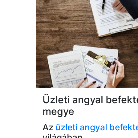
Üzleti angyal befek
megye
Az
üzleti angyal befekt
világában