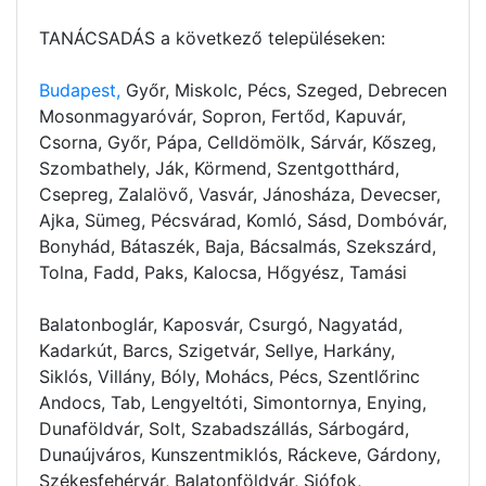
TANÁCSADÁS a következő településeken:
Budapest,
Győr, Miskolc, Pécs, Szeged, Debrecen
Mosonmagyaróvár, Sopron, Fertőd, Kapuvár,
Csorna, Győr, Pápa, Celldömölk, Sárvár, Kőszeg,
Szombathely, Ják, Körmend, Szentgotthárd,
Csepreg, Zalalövő, Vasvár, Jánosháza, Devecser,
Ajka, Sümeg, Pécsvárad, Komló, Sásd, Dombóvár,
Bonyhád, Bátaszék, Baja, Bácsalmás, Szekszárd,
Tolna, Fadd, Paks, Kalocsa, Hőgyész, Tamási
Balatonboglár, Kaposvár, Csurgó, Nagyatád,
Kadarkút, Barcs, Szigetvár, Sellye, Harkány,
Siklós, Villány, Bóly, Mohács, Pécs, Szentlőrinc
Andocs, Tab, Lengyeltóti, Simontornya, Enying,
Dunaföldvár, Solt, Szabadszállás, Sárbogárd,
Dunaújváros, Kunszentmiklós, Ráckeve, Gárdony,
Székesfehérvár, Balatonföldvár, Siófok,