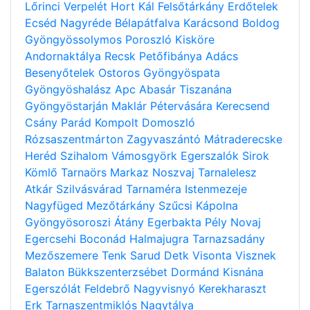
Lőrinci
Verpelét
Hort
Kál
Felsőtárkány
Erdőtelek
Ecséd
Nagyréde
Bélapátfalva
Karácsond
Boldog
Gyöngyössolymos
Poroszló
Kisköre
Andornaktálya
Recsk
Petőfibánya
Adács
Besenyőtelek
Ostoros
Gyöngyöspata
Gyöngyöshalász
Apc
Abasár
Tiszanána
Gyöngyöstarján
Maklár
Pétervására
Kerecsend
Csány
Parád
Kompolt
Domoszló
Rózsaszentmárton
Zagyvaszántó
Mátraderecske
Heréd
Szihalom
Vámosgyörk
Egerszalók
Sirok
Kömlő
Tarnaörs
Markaz
Noszvaj
Tarnalelesz
Atkár
Szilvásvárad
Tarnaméra
Istenmezeje
Nagyfüged
Mezőtárkány
Szűcsi
Kápolna
Gyöngyösoroszi
Átány
Egerbakta
Pély
Novaj
Egercsehi
Boconád
Halmajugra
Tarnazsadány
Mezőszemere
Tenk
Sarud
Detk
Visonta
Visznek
Balaton
Bükkszenterzsébet
Dormánd
Kisnána
Egerszólát
Feldebrő
Nagyvisnyó
Kerekharaszt
Erk
Tarnaszentmiklós
Nagytálya