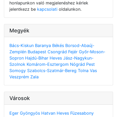
honlapunkon való megjelenéshez kérlek
jelentkezz be
kapcsolati
oldalunkon.
Megyék
Bács-Kiskun
Baranya
Békés
Borsod-Abaúj-
Zemplén
Budapest
Csongrád
Fejér
Győr-Moson-
Sopron
Hajdú-Bihar
Heves
Jász-Nagykun-
Szolnok
Komárom-Esztergom
Nógrád
Pest
Somogy
Szabolcs-Szatmár-Bereg
Tolna
Vas
Veszprém
Zala
Városok
Eger
Gyöngyös
Hatvan
Heves
Füzesabony