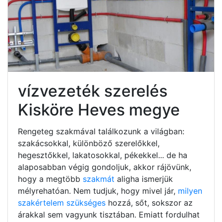
vízvezeték szerelés
Kisköre Heves megye
Rengeteg szakmával találkozunk a világban:
szakácsokkal, különböző szerelőkkel,
hegesztőkkel, lakatosokkal, pékekkel... de ha
alaposabban végig gondoljuk, akkor rájövünk,
hogy a megtöbb
szakmát
aligha ismerjük
mélyrehatóan. Nem tudjuk, hogy mivel jár,
milyen
szakértelem szükséges
hozzá, sőt, sokszor az
árakkal sem vagyunk tisztában. Emiatt fordulhat