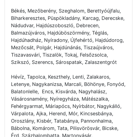
Békés, Mezőberény, Szeghalom, Berettyóújfalu,
Biharkeresztes, Püspökladány, Karcag, Derecske,
Nádudvar, Hajdúszoboszló, Debrecen,
Balmazújváros, Hajdúböszörmény, Téglás,
Hajdúhadház, Nyíradony, Újfehértó, Hajdúdorog,
Mezőcsát, Polgár, Hajdúnánás, Tiszaújváros,
Tiszavasvári, Tiszalök, Tokaj, Felsőzsolca,
Szikszó, Szerencs, Sárospatak, Zalaszentgrót
Hévíz, Tapolca, Keszthely, Lenti, Zalakaros,
Letenye, Nagykanizsa, Marcali, Böhönye, Fonyód,
Balatonlelle, Encs, Kisvárda, Nagyhalász,
Vásárosnamény, Nyíregyháza, Mátészalka,
Fehérgyarmat, Máriapócs, Nyírbátor, Nagykálló,
Várpalota, Ajka, Herend, Mór, Kincsesbánya,
Oroszlány, Kisbér, Tatabánya, Pannonhalma,
Bábolna, Komárom, Tata, Pilisvörösvár, Bicske,
Érd, Százhalombatta, Martonvásár,