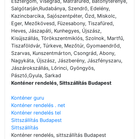
Esztergom, Visegrád, Mátrafüred, Bátonyterenye,
Salgótarján,Rudabánya, Szendrő, Edelény,
Kazincbarcika, Sajószentpéter, Ózd, Miskolc,
Eger, Mezőkövesd, Füzesabony, Tiszafüred,
Heves, Jászapáti, Kunhegyes, Újszász,
Kisújszállás, Törökszentmiklós, Szolnok, Martfű,
Tiszaföldvár, Túrkeve, Mezőtúr, Gyomaendrőd,
Szarvas, Kunszentmárton, Csongrád, Abony,
Nagykáta, Újszász, Jászberény, Jászfényszaru,
Jászárokszállás, Lőrinci, Gyöngyös,
Pásztó,Gyula, Sarkad
Konténer rendelés, Sittszállítás Budapest
Konténer guru
Konténer rendelés . net
Konténer rendelés tel
Sittszállítás Budapest
Sittszállítás
Konténer rendelés
, sittszállítás Budapest