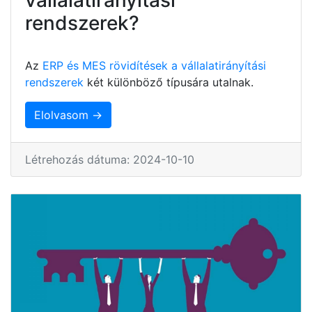
rendszerek?
Az
ERP és MES rövidítések a vállalatirányítási
rendszerek
két különböző típusára utalnak.
Elolvasom →
Létrehozás dátuma: 2024-10-10