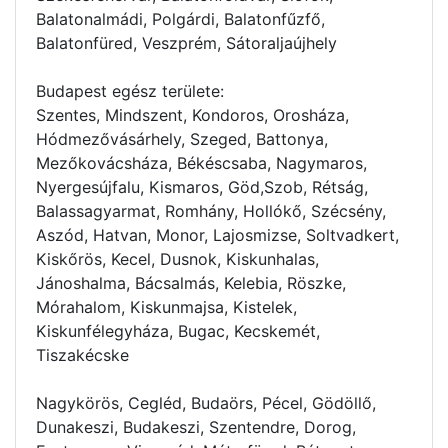
Balatonalmádi, Polgárdi, Balatonfűzfő,
Balatonfüred, Veszprém, Sátoraljaújhely
Budapest egész területe:
Szentes, Mindszent, Kondoros, Orosháza,
Hódmezővásárhely, Szeged, Battonya,
Mezőkovácsháza, Békéscsaba, Nagymaros,
Nyergesújfalu, Kismaros, Göd,Szob, Rétság,
Balassagyarmat, Romhány, Hollókő, Szécsény,
Aszód, Hatvan, Monor, Lajosmizse, Soltvadkert,
Kiskőrös, Kecel, Dusnok, Kiskunhalas,
Jánoshalma, Bácsalmás, Kelebia, Röszke,
Mórahalom, Kiskunmajsa, Kistelek,
Kiskunfélegyháza, Bugac, Kecskemét,
Tiszakécske
Nagykörös, Cegléd, Budaörs, Pécel, Gödöllő,
Dunakeszi, Budakeszi, Szentendre, Dorog,