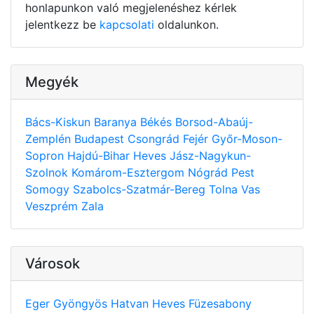
honlapunkon való megjelenéshez kérlek
jelentkezz be
kapcsolati
oldalunkon.
Megyék
Bács-Kiskun
Baranya
Békés
Borsod-Abaúj-
Zemplén
Budapest
Csongrád
Fejér
Győr-Moson-
Sopron
Hajdú-Bihar
Heves
Jász-Nagykun-
Szolnok
Komárom-Esztergom
Nógrád
Pest
Somogy
Szabolcs-Szatmár-Bereg
Tolna
Vas
Veszprém
Zala
Városok
Eger
Gyöngyös
Hatvan
Heves
Füzesabony