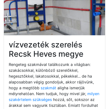
vízvezeték szerelés
Recsk Heves megye
Rengeteg szakmával találkozunk a világban:
szakácsokkal, különböző szerelőkkel,
hegesztőkkel, lakatosokkal, pékekkel... de ha
alaposabban végig gondoljuk, akkor rájövünk,
hogy a megtöbb
szakmát
aligha ismerjük
mélyrehatóan. Nem tudjuk, hogy mivel jár,
milyen
szakértelem szükséges
hozzá, sőt, sokszor az
árakkal sem vagyunk tisztában. Emiatt fordulhat