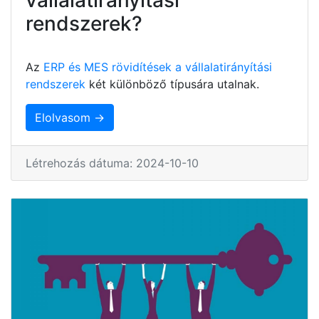
rendszerek?
Az
ERP és MES rövidítések a vállalatirányítási
rendszerek
két különböző típusára utalnak.
Elolvasom →
Létrehozás dátuma: 2024-10-10