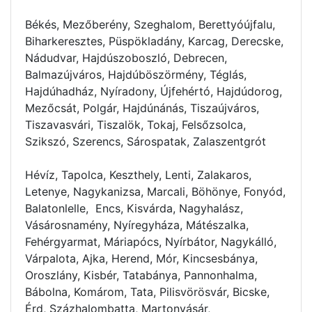
Békés, Mezőberény, Szeghalom, Berettyóújfalu,
Biharkeresztes, Püspökladány, Karcag, Derecske,
Nádudvar, Hajdúszoboszló, Debrecen,
Balmazújváros, Hajdúböszörmény, Téglás,
Hajdúhadház, Nyíradony, Újfehértó, Hajdúdorog,
Mezőcsát, Polgár, Hajdúnánás, Tiszaújváros,
Tiszavasvári, Tiszalök, Tokaj, Felsőzsolca,
Szikszó, Szerencs, Sárospatak, Zalaszentgrót
Hévíz, Tapolca, Keszthely, Lenti, Zalakaros,
Letenye, Nagykanizsa, Marcali, Böhönye, Fonyód,
Balatonlelle, Encs, Kisvárda, Nagyhalász,
Vásárosnamény, Nyíregyháza, Mátészalka,
Fehérgyarmat, Máriapócs, Nyírbátor, Nagykálló,
Várpalota, Ajka, Herend, Mór, Kincsesbánya,
Oroszlány, Kisbér, Tatabánya, Pannonhalma,
Bábolna, Komárom, Tata, Pilisvörösvár, Bicske,
Érd, Százhalombatta, Martonvásár,