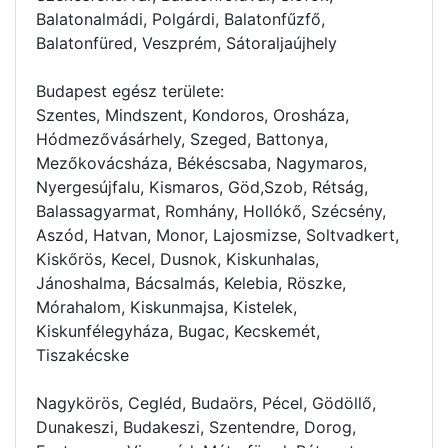
Balatonalmádi, Polgárdi, Balatonfűzfő,
Balatonfüred, Veszprém, Sátoraljaújhely
Budapest egész területe:
Szentes, Mindszent, Kondoros, Orosháza,
Hódmezővásárhely, Szeged, Battonya,
Mezőkovácsháza, Békéscsaba, Nagymaros,
Nyergesújfalu, Kismaros, Göd,Szob, Rétság,
Balassagyarmat, Romhány, Hollókő, Szécsény,
Aszód, Hatvan, Monor, Lajosmizse, Soltvadkert,
Kiskőrös, Kecel, Dusnok, Kiskunhalas,
Jánoshalma, Bácsalmás, Kelebia, Röszke,
Mórahalom, Kiskunmajsa, Kistelek,
Kiskunfélegyháza, Bugac, Kecskemét,
Tiszakécske
Nagykörös, Cegléd, Budaörs, Pécel, Gödöllő,
Dunakeszi, Budakeszi, Szentendre, Dorog,