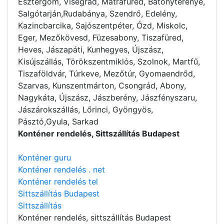
Esztergom, Visegrád, Mátrafüred, Bátonyterenye,
Salgótarján,Rudabánya, Szendrő, Edelény,
Kazincbarcika, Sajószentpéter, Ózd, Miskolc,
Eger, Mezőkövesd, Füzesabony, Tiszafüred,
Heves, Jászapáti, Kunhegyes, Újszász,
Kisújszállás, Törökszentmiklós, Szolnok, Martfű,
Tiszaföldvár, Túrkeve, Mezőtúr, Gyomaendrőd,
Szarvas, Kunszentmárton, Csongrád, Abony,
Nagykáta, Újszász, Jászberény, Jászfényszaru,
Jászárokszállás, Lőrinci, Gyöngyös,
Pásztó,Gyula, Sarkad
Konténer rendelés, Sittszállítás Budapest
Konténer guru
Konténer rendelés . net
Konténer rendelés tel
Sittszállítás Budapest
Sittszállítás
Konténer rendelés
, sittszállítás Budapest