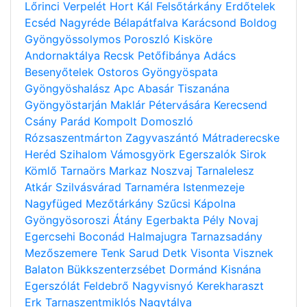
Lőrinci
Verpelét
Hort
Kál
Felsőtárkány
Erdőtelek
Ecséd
Nagyréde
Bélapátfalva
Karácsond
Boldog
Gyöngyössolymos
Poroszló
Kisköre
Andornaktálya
Recsk
Petőfibánya
Adács
Besenyőtelek
Ostoros
Gyöngyöspata
Gyöngyöshalász
Apc
Abasár
Tiszanána
Gyöngyöstarján
Maklár
Pétervására
Kerecsend
Csány
Parád
Kompolt
Domoszló
Rózsaszentmárton
Zagyvaszántó
Mátraderecske
Heréd
Szihalom
Vámosgyörk
Egerszalók
Sirok
Kömlő
Tarnaörs
Markaz
Noszvaj
Tarnalelesz
Atkár
Szilvásvárad
Tarnaméra
Istenmezeje
Nagyfüged
Mezőtárkány
Szűcsi
Kápolna
Gyöngyösoroszi
Átány
Egerbakta
Pély
Novaj
Egercsehi
Boconád
Halmajugra
Tarnazsadány
Mezőszemere
Tenk
Sarud
Detk
Visonta
Visznek
Balaton
Bükkszenterzsébet
Dormánd
Kisnána
Egerszólát
Feldebrő
Nagyvisnyó
Kerekharaszt
Erk
Tarnaszentmiklós
Nagytálya