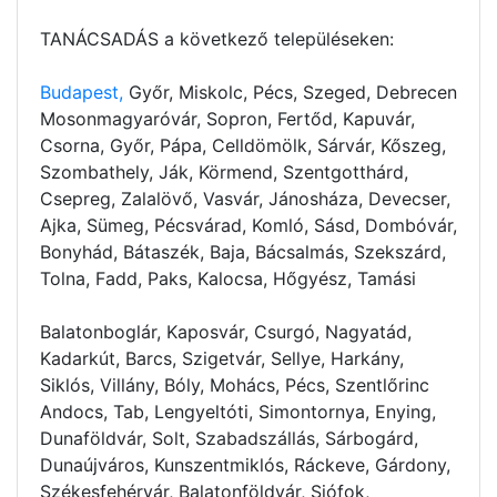
TANÁCSADÁS a következő településeken:
Budapest,
Győr, Miskolc, Pécs, Szeged, Debrecen
Mosonmagyaróvár, Sopron, Fertőd, Kapuvár,
Csorna, Győr, Pápa, Celldömölk, Sárvár, Kőszeg,
Szombathely, Ják, Körmend, Szentgotthárd,
Csepreg, Zalalövő, Vasvár, Jánosháza, Devecser,
Ajka, Sümeg, Pécsvárad, Komló, Sásd, Dombóvár,
Bonyhád, Bátaszék, Baja, Bácsalmás, Szekszárd,
Tolna, Fadd, Paks, Kalocsa, Hőgyész, Tamási
Balatonboglár, Kaposvár, Csurgó, Nagyatád,
Kadarkút, Barcs, Szigetvár, Sellye, Harkány,
Siklós, Villány, Bóly, Mohács, Pécs, Szentlőrinc
Andocs, Tab, Lengyeltóti, Simontornya, Enying,
Dunaföldvár, Solt, Szabadszállás, Sárbogárd,
Dunaújváros, Kunszentmiklós, Ráckeve, Gárdony,
Székesfehérvár, Balatonföldvár, Siófok,